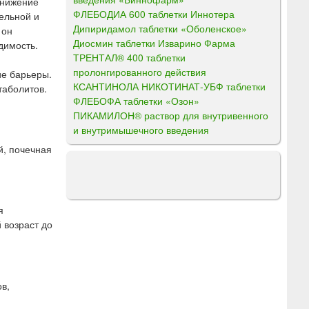
снижение
ФЛЕБОДИА 600 таблетки Иннотера
ельной и
Дипиридамол таблетки «Оболенское»
 он
Диосмин таблетки Изварино Фарма
димость.
ТРЕНТАЛ® 400 таблетки
пролонгированного действия
ие барьеры.
КСАНТИНОЛА НИКОТИНАТ-УБФ таблетки
таболитов.
ФЛЕБОФА таблетки «Озон»
ПИКАМИЛОН® раствор для внутривенного
и внутримышечного введения
й, почечная
я
 возраст до
в,