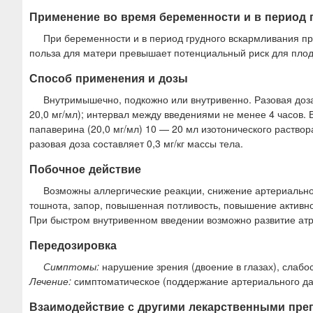
Применение во время беременности и в период 
При беременности и в период грудного вскармливания пр
польза для матери превышает потенциальный риск для плод
Способ применения и дозы
Внутримышечно, подкожно или внутривенно. Разовая доза 
20,0 мг/мл); интервал между введениями не менее 4 часов.
папаверина (20,0 мг/мл) 10 — 20 мл изотонического раствор
разовая доза составляет 0,3 мг/кг массы тела.
Побочное действие
Возможны аллергические реакции, снижение артериальног
тошнота, запор, повышенная потливость, повышение активн
При быстром внутривенном введении возможно развитие атр
Передозировка
Симптомы:
нарушение зрения (двоение в глазах), слабо
Лечение:
симптоматическое (поддержание артериального да
Взаимодействие с другими лекарственными пре