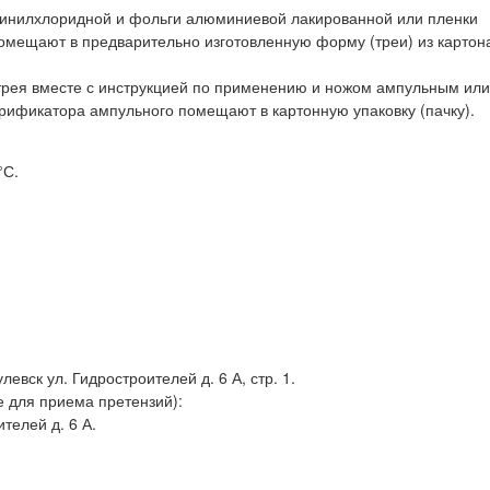
ивинилхлоридной и фольги алюминиевой лакированной или пленки
помещают в предварительно изготовленную форму (треи) из картон
 трея вместе с инструкцией по применению и ножом ампульным или
рификатора ампульного помещают в картонную упаковку (пачку).
°С.
евск ул. Гидростроителей д. 6 А, стр. 1.
е для приема претензий):
ителей д. 6 А.