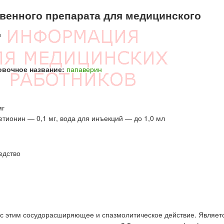
енного препарата для медицинского
д
овочное название:
папаверин
мг
етионин — 0,1 мг, вода для инъекций — до 1,0 мл
едство
и с этим сосудорасширяющее и спазмолитическое действие. Являет