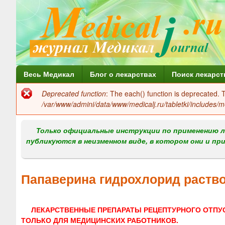
Г
Весь Медикал
Блог о лекарствах
Поиск лекарст
л
Deprecated function
: The each() function is deprecated.
Сообщение
а
/var/www/admini/data/www/medicalj.ru/tabletki/includes/m
об
в
ошибке
Только официальные инструкции по применению л
н
публикуются в неизменном виде, в котором они и пр
о
е
Папаверина гидрохлорид раств
м
е
ЛЕКАРСТВЕННЫЕ ПРЕПАРАТЫ РЕЦЕПТУРНОГО ОТПУ
н
ТОЛЬКО ДЛЯ МЕДИЦИНСКИХ РАБОТНИКОВ.