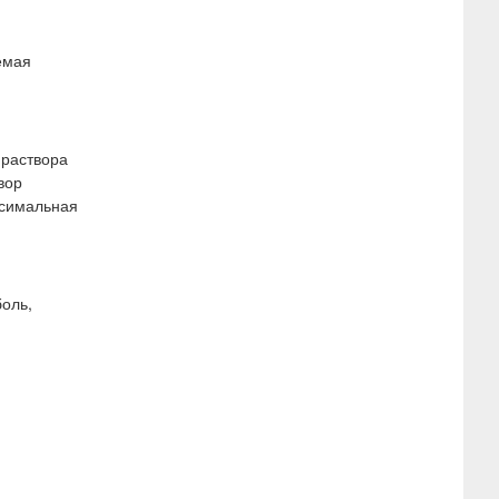
емая
 раствора
вор
ксимальная
боль,