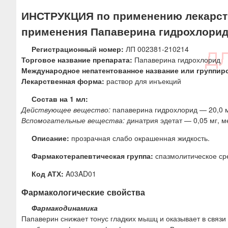
ю
ИНСТРУКЦИЯ по применению лекарств
применения Папаверина гидрохлори
Регистрационный номер:
ЛП 002381-210214
Торговое название препарата:
Папаверина гидрохлорид
Международное непатентованное название или группир
Лекарственная форма:
раствор для инъекций
Состав на 1 мл:
Действующее вещество:
папаверина гидрохлорид — 20,0 
Вспомогательные вещества:
динатрия эдетат — 0,05 мг, м
Описание:
прозрачная слабо окрашенная жидкость.
Фармакотерапевтическая группа:
спазмолитическое ср
Код АТХ:
A03AD01
Фармакологические свойства
Фармакодинамика
Папаверин снижает тонус гладких мышц и оказывает в связ