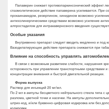
Папаверин снижает противопаркинсонический эффект ле
спазмолитическое действие папаверина усиливается. При с
прокаинамидом, резерпином, хинидином возможно усиление
антихолинергическими средствами возможно усиление анти
алпростадилом для интракавернозного введения существует
Особые указания
Внутривенно препарат следует вводить медленно и под к
Вазодилатирующее действие препарата снижается при таба
Влияние на способность управлять автомобиле
В связи с возможным развитием слабости, нарушения зре
осторожность при управлении транспортными средствами 
концентрации внимания и быстрой двигательной реакции.
Форма выпуска
Раствор для инъекций 20 мг/мл.
По 2 мл в ампулы бесцветного нейтрального стекла типа с ц
разлома, цветной точки и насечки. На ампулы дополнительн
штрих-код, и/или буквенно-цифровая кодировка или без доп
кодировки.