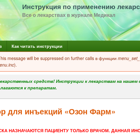
Перейти
Инструкция по применению лекарс
к
Все о лекарствах в журнале Медикал
основному
содержанию
в
Как читать инструкции
 This message will be suppressed on further calls в функции
menu_set_a
enu.inc
).
екарственных средств! Инструкции к лекарствам на нашем 
илагаются к препаратам.
ор для инъекций «Озон Фарм»
СКА НАЗНАЧАЮТСЯ ПАЦИЕНТУ ТОЛЬКО ВРАЧОМ. ДАННАЯ ИН