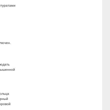
итуратами
ключен.
людать
овышенной
кольца
ерный
фровой