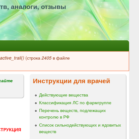
тв, аналоги, отзывы
ctive_trail()
(строка
2405
в файле
Инструкции для врачей
сайте
Действующие вещества
Классификация ЛС по фармгруппе
Перечень веществ, подлежащих
контролю в РФ
Список сильнодействующих и ядовитых
СТРУКЦИЯ
веществ