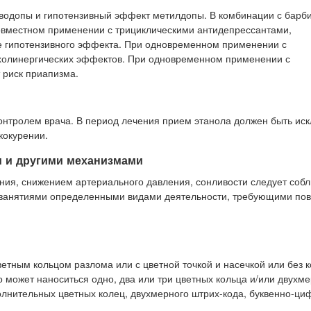
водопы и гипотензивный эффект метилдопы. В комбинации с барб
овместном применении с трициклическими антидепрессантами,
 гипотензивного эффекта. При одновременном применении с
холинергических эффектов. При одновременном применении с
 риск приапизма.
онтролем врача. В период лечения прием этанола должен быть ис
кокурении.
м и другими механизмами
ния, снижением артериального давления, сонливости следует соб
и занятиями определенными видами деятельности, требующими п
ветным кольцом разлома или с цветной точкой и насечкой или без 
о может наноситься одно, два или три цветных кольца и/или двухм
олнительных цветных колец, двухмерного штрих-кода, буквенно-ци