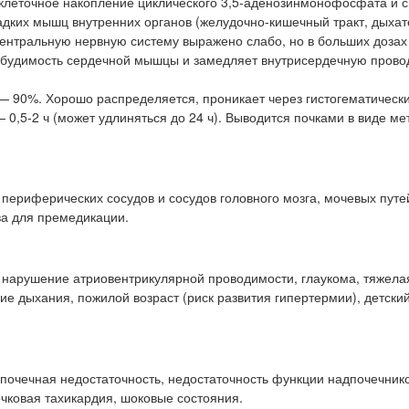
клеточное накопление циклического 3,5-аденозинмонофосфата и 
адких мышц внутренних органов (желудочно-кишечный тракт, дыхат
центральную нервную систему выражено слабо, но в больших дозах
озбудимость сердечной мышцы и замедляет внутрисердечную прово
— 90%. Хорошо распределяется, проникает через гистогематическ
0,5-2 ч (может удлиняться до 24 ч). Выводится почками в виде ме
периферических сосудов и сосудов головного мозга, мочевых путе
ва для премедикации.
 нарушение атриовентрикулярной проводимости, глаукома, тяжела
ие дыхания, пожилой возраст (риск развития гипертермии), детский
почечная недостаточность, недостаточность функции надпочечнико
чковая тахикардия, шоковые состояния.