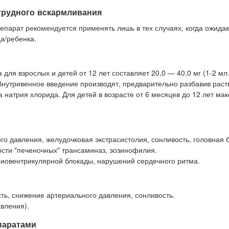
грудного вскармливания
епарат рекомендуется применять лишь в тех случаях, когда ожида
а/ребенка.
для взрослых и детей от 12 лет составляет 20,0 — 40,0 мг (1-2 мл
 Внутривенное введение производят, предварительно разбавив раст
а натрия хлорида. Для детей в возрасте от 6 месяцев до 12 лет ма
о давления, желудочковая экстрасистолия, сонливость, головная 
ости "печеночных" трансаминаз, эозинофилия.
иовентрикулярной блокады, нарушений сердечного ритма.
сть, снижение артериального давления, сонливость.
вления).
паратами