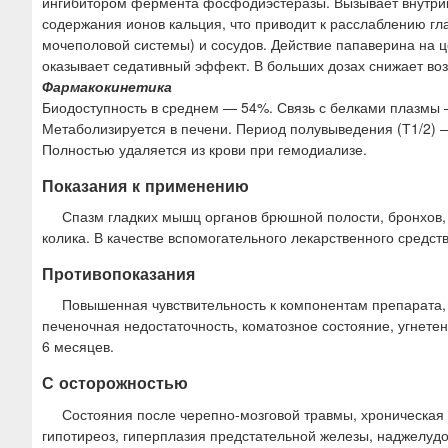
ингибитором фермента фосфодиэстеразы. Вызывает внутри
содержания ионов кальция, что приводит к расслаблению гл
мочеполовой системы) и сосудов. Действие папаверина на 
оказывает седативный эффект. В больших дозах снижает в
Фармакокинетика
Биодоступность в среднем — 54%. Связь с белками плазмы 
Метаболизируется в печени. Период полувыведения (Т1/2) — 
Полностью удаляется из крови при гемодиализе.
Показания к применению
Спазм гладких мышц органов брюшной полости, бронхов, 
колика. В качестве вспомогательного лекарственного средст
Противопоказания
Повышенная чувствительность к компонентам препарата,
печеночная недостаточность, коматозное состояние, угнетен
6 месяцев.
С осторожностью
Состояния после черепно-мозговой травмы, хроническая 
гипотиреоз, гиперплазия предстательной железы, наджелудо