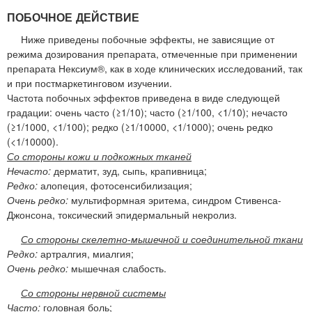
ПОБОЧНОЕ ДЕЙСТВИЕ
Ниже приведены побочные эффекты, не зависящие от
режима дозирования препарата, отмеченные при применении
препарата Нексиум®, как в ходе клинических исследований, так
и при постмаркетинговом изучении.
Частота побочных эффектов приведена в виде следующей
градации: очень часто (≥1/10); часто (≥1/100, <1/10); нечасто
(≥1/1000, <1/100); редко (≥1/10000, <1/1000); очень редко
(<1/10000).
Со стороны кожи и подкожных тканей
Нечасто:
дерматит, зуд, сыпь, крапивница;
Редко:
алопеция, фотосенсибилизация;
Очень редко:
мультиформная эритема, синдром Стивенса-
Джонсона, токсический эпидермальный некролиз.
Со стороны скелетно-мышечной и соединительной ткани
Редко:
артралгия, миалгия;
Очень редко:
мышечная слабость.
Со стороны нервной системы
Часто:
головная боль;