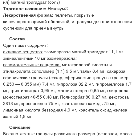
ил) магний тригидрат (соль)
Торговое название:
Нексиум®
Лекарственная форма:
пеллеты, покрытые
кишечнорастворимой оболочкой, и гранулы для приготовления
суспензии для приема внутрь
Состав
Один пакет содержит:
активное вещество:
эзомепразол магний тригидрат 11,1 мг,
эквивалентный 10 мг эзомепразола;
вспомогательные вещества:
метакриловой кислоты и
этилакрилата сополимер (1:1) 9,5 мг, тальк 8,4 мг; сахароза,
сферические гранулы (сахар, сферические гранулы) (размер
0,250 — 0,355 мм) 7,4 мг, гипролоза 32,2 мг, гипромеллоза 1,7
мг, триэтилцитрат 0,95 мг, магния стеарат 0,65 мг, глицерола
моностеарат 40-55 0,48 мг, Полисорбат 80 0,27 мг, декстроза
2813 мг, кросповидон 75 мг, ксантановая камедь 75 мг,
лимонная кислота безводная 4,9 мг, краситель оксид железа
желтый 1,8 мг.
Описание
Бледно-желтые гранулы различного размера (основная, масса