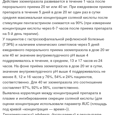
Действие эзомепразола развивается в течение 1 часа после
перорального приема 20 мг или 40 мг. При ежедневном приеме
препарата в течение 5 дней в дозе 20 мг один раз в сутки
средняя максимальная концентрация соляной кислоты после
стимуляции пентагастрином снижается на 90% (при измерении
концентрации кислоты через 6-7 часов после приема препарата
на 5-й день терапии).
У пациентов с гастроэзофагеальной рефлюксной болезнью
(ГЭРБ) и наличием клинических симптомов через 5 дней
ежедневного перорального приема эзомепразола в дозе 20 мг
или 40 мг значение внутрижелудочного рН выше 4
поддерживалось в течение, в среднем, 13 и 17 часов из 24
часов. На фоне приёма эзомепразола в дозе 20 мг в сутки,
значение внутрижелудочного рН выше 4 поддерживалось не
менее 8, 12 и 16 часов у 76%, 54% и 24% пациентов,
соответственно. Для 40 мг эзомепразола это соотношение
составляет 97%, 92% и 56%, соответственно.
Выявлена корреляция между концентрацией препарата в
плазме и ингибированием секреции соляной кислоты (для
оценки концентрации использовали параметр AUC (площадь
под кривой «концентрация — время»)).
Терапевтический эффект, достигаемый в результате