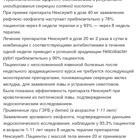
ингибирования секреции соляной кислоты
При приеме препарата Нексиум® в дозе 40 мг заживление
рефлюкс-эзофагита наступает приблизительно у 78%
пациентов через 4 недели терапии и у 93% — через 8 недель
терапии.
Лечение препаратом Нексиум® в дозе 20 мг 2 раза в сутки в
комбинации с соответствующими антибиотиками в течение
одной недели приводит к успешной эрадикации Helicobacter
pylori приблизительно у 90% пациентов.
Пациентам с неосложненной язвенной болезнью после
недельного эрадикационного курса не требуется последующей
монотерапии препаратами, понижающими секрецию желез
желудка, для заживления язвы и устранения симптомов.
Была показана эффективность препарата Нексиум® при
кровотечении из пептической язвы, подтвержденном
эндоскопическим исследованием.
Применение при ГЭРБ у детей (в возрасте 1-11 лет)
Заживление эрозивного эзофагита, подтвержденное данными
эндоскопического исследования, наблюдали у 93,3% пациентов
в возрасте 1-11 лет через 8 недель терапии препаратом
Нексиум®. Пациенты с массой тела менее 20 кг принимали