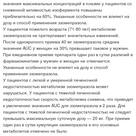
значения максимальных концентраций в плазме у пациентов со
сниженной активностью изофермента повышены
приблизительно на 60%. Указанные особенности не влияют на
дозу и способ применения эзомепразола.
У пациентов пожилого возраста (71-80 лет) метаболизм
эзомепразола не претерпевает значительных изменений.
После однократного приема 40 мг эзомепразола среднее
значение AUC y женщин на 30% превышает таковое у мужчин.
При ежедневном приеме препарата один раз в сутки различий в
фармакокинетике у мужчин и женщин не отмечается.
Указанные особенности не влияют на дозу и способ
применения эзомепразола.
У пациентов с легкой и умеренной печеночной
недостаточностью метаболизм эзомепразола может
нарушаться. У пациентов с тяжелой печеночной
недостаточностью скорость метаболизма снижена, что приводит
к увеличению значения AUC для эзомепразола в 2 раза. Для
пациентов с тяжелой печеночной недостаточностью не следует
превышать максимальную суточную дозу — 20 мг. При приеме
один раз в сутки кумуляции эзомепразола и его основных
метаболитов отмечено не было.