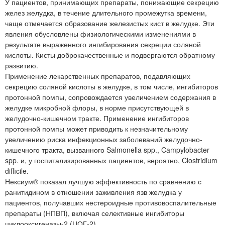
У пациентов, принимающих препараты, понижающие секрецию
желез желудка, в течение длительного промежутка времени,
чаще отмечается образование железистых кист в желудке. Эти
явления обусловлены физиологическими изменениями в
результате выраженного ингибирования секреции соляной
кислоты. Кисты доброкачественные и подвергаются обратному
развитию.
Применение лекарственных препаратов, подавляющих
секрецию соляной кислоты в желудке, в том числе, ингибиторов
протонной помпы, сопровождается увеличением содержания в
желудке микробной флоры, в норме присутствующей в
желудочно-кишечном тракте. Применение ингибиторов
протонной помпы может приводить к незначительному
увеличению риска инфекционных заболеваний желудочно-
кишечного тракта, вызванного Salmonella spp., Campylobacter
spp. и, у госпитализированных пациентов, вероятно, Clostridium
difficile.
Нексиум® показал лучшую эффективность по сравнению с
ранитидином в отношении заживления язв желудка у
пациентов, получавших нестероидные противовоспалительные
препараты (НПВП), включая селективные ингибиторы
циклооксигеназы-2 (ЦОГ-2).