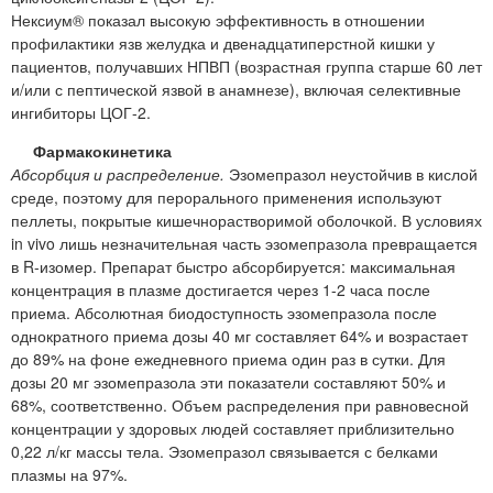
Нексиум® показал высокую эффективность в отношении
профилактики язв желудка и двенадцатиперстной кишки у
пациентов, получавших НПВП (возрастная группа старше 60 лет
и/или с пептической язвой в анамнезе), включая селективные
ингибиторы ЦОГ-2.
Фармакокинетика
Абсорбция и распределение.
Эзомепразол неустойчив в кислой
среде, поэтому для перорального применения используют
пеллеты, покрытые кишечнорастворимой оболочкой. В условиях
in vivo лишь незначительная часть эзомепразола превращается
в R-изомер. Препарат быстро абсорбируется: максимальная
концентрация в плазме достигается через 1-2 часа после
приема. Абсолютная биодоступность эзомепразола после
однократного приема дозы 40 мг составляет 64% и возрастает
до 89% на фоне ежедневного приема один раз в сутки. Для
дозы 20 мг эзомепразола эти показатели составляют 50% и
68%, соответственно. Объем распределения при равновесной
концентрации у здоровых людей составляет приблизительно
0,22 л/кг массы тела. Эзомепразол связывается с белками
плазмы на 97%.