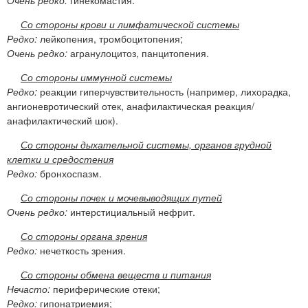
Со стороны крови и лимфатической системы
Редко:
лейкопения, тромбоцитопения;
Очень редко:
агранулоцитоз, панцитопения.
Со стороны иммунной системы
Редко:
реакции гиперчувствительность (например, лихорадка,
ангионевротический отек, анафилактическая реакция/
анафилактический шок).
Со стороны дыхательной системы, органов грудной
клетки и средостения
Редко:
бронхоспазм.
Со стороны почек и мочевыводящих путей
Очень редко:
интерстициальный нефрит.
Со стороны органа зрения
Редко:
нечеткость зрения.
Со стороны обмена веществ и питания
Нечасто:
периферические отеки;
Редко:
гипонатриемия;