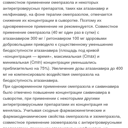
совместном применении омепразола и некоторых
антиретровирусных препаратов, таких как атазанавир и
нелфинавир, на фоне терапии омепразолом, отмечается
снижение их концентрации в сыворотке. Поэтому их
одновременное применение не рекомендуется. Совместное
применение омепразола (40 мг один раз в сутки) с
атазанавиром 300 мг / ритонавиром 100 мг здоровыми
добровольцами приводило к существенному уменьшению
биодоступности атазанавира (площадь под кривой
«концентрация — время», максимальная (Cmax) и
минимальная (Cmin) концентрации уменьшались
приблизительно на 75%). Увеличение дозы атазанавира до 400
мг не компенсировало воздействия омепразола на
биодоступность атазанавира.
При одновременном применении омепразола и саквинавира
было отмечено повышение концентрации саквинавира в
сыворотке, при применении с некоторыми другими
антиретровирусными препаратами их концентрация не
менялась. Учитывая сходные фармакокинетические и
фармакодинамические свойства омепразола и эзомепразола,
совместное применение эзомепразола с антиретровирусными
препаратами, такими как атазанавир и нелфинавир, не