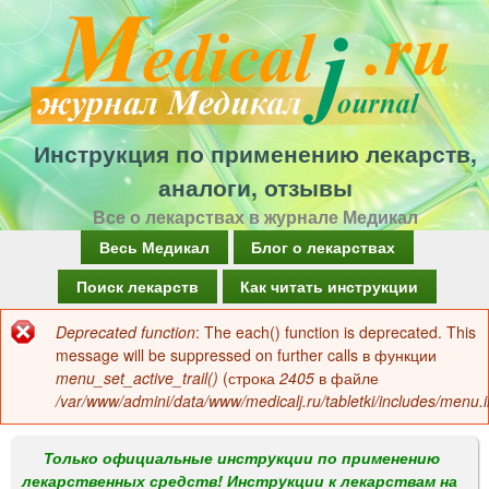
Перейти
к
основному
содержанию
Инструкция по применению лекарств,
аналоги, отзывы
Все о лекарствах в журнале Медикал
Г
Весь Медикал
Блог о лекарствах
л
Поиск лекарств
Как читать инструкции
а
Deprecated function
: The each() function is deprecated. This
Сообщение
в
message will be suppressed on further calls в функции
об
menu_set_active_trail()
(строка
2405
в файле
н
/var/www/admini/data/www/medicalj.ru/tabletki/includes/menu.i
ошибке
о
е
Только официальные инструкции по применению
лекарственных средств! Инструкции к лекарствам на