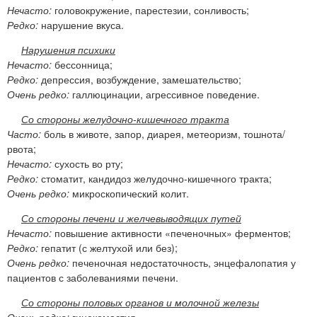
Нечасто:
головокружение, парестезии, сонливость;
Редко:
нарушение вкуса.
Нарушения психики
Нечасто:
бессонница;
Редко:
депрессия, возбуждение, замешательство;
Очень редко:
галлюцинации, агрессивное поведение.
Со стороны желудочно-кишечного тракта
Часто:
боль в животе, запор, диарея, метеоризм, тошнота/
рвота;
Нечасто:
сухость во рту;
Редко:
стоматит, кандидоз желудочно-кишечного тракта;
Очень редко:
микроскопический колит.
Со стороны печени и желчевыводящих путей
Нечасто:
повышение активности «печеночных» ферментов;
Редко:
гепатит (с желтухой или без);
Очень редко:
печеночная недостаточность, энцефалопатия у
пациентов с заболеваниями печени.
Со стороны половых органов и молочной железы
Очень редко:
гинекомастия.