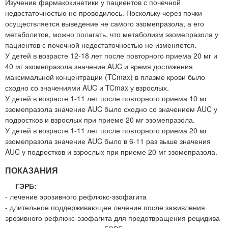
Изучение фармакокинетики у пациентов с почечной
недостаточностью не проводилось. Поскольку через почки
осуществляется выведение не самого эзомепразола, а его
метаболитов, можно полагать, что метаболизм эзомепразола у
пациентов с почечной недостаточностью не изменяется.
У детей в возрасте 12-18 лет после повторного приема 20 мг и
40 мг эзомепразола значение AUC и время достижения
максимальной концентрации (TCmax) в плазме крови было
сходно со значениями AUC и TCmax у взрослых.
У детей в возрасте 1-11 лет после повторного приема 10 мг
эзомепразола значение AUC было сходно со значением AUC у
подростков и взрослых при приеме 20 мг эзомепразола.
У детей в возрасте 1-11 лет после повторного приема 20 мг
эзомепразола значение AUC было в 6-11 раз выше значения
AUC у подростков и взрослых при приеме 20 мг эзомепразола.
ПОКАЗАНИЯ
ГЭРБ:
- лечение эрозивного рефлюкс-эзофагита
- длительное поддерживающее лечение после заживления
эрозивного рефлюкс-эзофагита для предотвращения рецидива