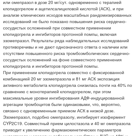
или омепразол в дозе 20 мг/сут. одновременно с терапией
клопидогрелом и ацетилсалициловой кислотой (АСК), и при
анализе клинических исходов масштабных рандомизированных
исследований не было показано повышения риска сердечно-
сосудистых осложнений при совместном применении
клопидогрела и ингибиторов протонной помпы, включая
эзомепразол. Результаты ряда наблюдательных исследований
противоречивы и не дают однозначного ответа о наличии или
отсутствии повышенного риска тромбоэмболических сердечно-
сосудистых осложнений на фоне совместного применения
клопидогрела и ингибиторов протонной помпы.
При применении клопидогрела совместно с фиксированной
комбинацией 20 мг эзомепразола и 81 мг АСК экспозиция
активного метаболита клопидогрела снизилась почти на 40% по
сравнению с монотерапией клопидогрелом, при этом
максимальные уровни ингибирования АДФ-индуцированной
агрегации тромбоцитов были одинаковыми, что, вероятно,
связано с одновременным приемом АСК в низкой дозе.
Эзомепразол, подобно омепразолу, ингибирует изофермент
CYP2С19. Совместный прием цилостазола и 40 мг омепразола
приводит к увеличению фармакокинетических параметров
цилостазола у здоровых добровольцев: Сmах и AUC на 18% и