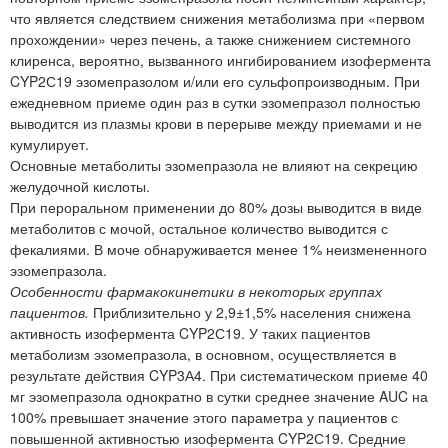
что является следствием снижения метаболизма при «первом
прохождении» через печень, а также снижением системного
клиренса, вероятно, вызванного ингибированием изофермента
CYP2С19 эзомепразолом и/или его сульфопроизводным. При
ежедневном приеме один раз в сутки эзомепразол полностью
выводится из плазмы крови в перерыве между приемами и не
кумулирует.
Основные метаболиты эзомепразола не влияют на секрецию
желудочной кислоты.
При пероральном применении до 80% дозы выводится в виде
метаболитов с мочой, остальное количество выводится с
фекалиями. В моче обнаруживается менее 1% неизмененного
эзомепразола.
Особенности фармакокинетики в некоторых группах
пациентов.
Приблизительно у 2,9±1,5% населения снижена
активность изофермента CYP2С19. У таких пациентов
метаболизм эзомепразола, в основном, осуществляется в
результате действия CYP3А4. При систематическом приеме 40
мг эзомепразола однократно в сутки среднее значение AUC на
100% превышает значение этого параметра у пациентов с
повышенной активностью изофермента CYP2С19. Средние