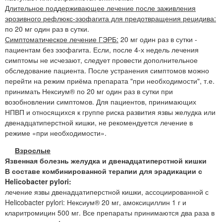
Длительное поддерживающее лечение после заживления
эрозивного рефлюкс-эзофагита для предотвращения рецидива:
по 20 мг один раз в сутки.
Симптоматическое лечение ГЭРБ:
20 мг один раз в сутки -
пациентам без эзофагита. Если, после 4-х недель лечения
симптомы не исчезают, следует провести дополнительное
обследование пациента. После устранения симптомов можно
перейти на режим приёма препарата "при необходимости", т.е.
принимать Нексиум® по 20 мг один раз в сутки при
возобновлении симптомов. Для пациентов, принимающих
НПВП и относящихся к группе риска развития язвы желудка или
двенадцатиперстной кишки, не рекомендуется лечение в
режиме «при необходимости».
Взрослые
Язвенная болезнь желудка и двенадцатиперстной кишки
В составе комбинированной терапии для эрадикации с
Helicobacter pylori:
лечение язвы двенадцатиперстной кишки, ассоциированной с
Helicobacter pylori: Нексиум® 20 мг, амоксициллин 1 г и
кларитромицин 500 мг. Все препараты принимаются два раза в