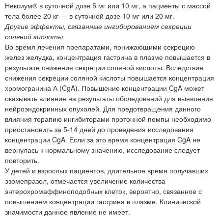
Нексиум® в суточной дозе 5 мг или 10 мг, а пациенты с массой
тела более 20 кг — в суточной дозе 10 мг или 20 мг.
Другие эффекты, связанные ингибированием секреции
соляной кислоты
Во время лечения препаратами, понижающими секрецию
желез желудка, концентрация гастрина в плазме повышается в
результате снижения секреции соляной кислоты. Вследствие
снижения секреции соляной кислоты повышается концентрация
хромогранина А (CgA). Повышение концентрации CgA может
оказывать влияние на результаты обследований для выявления
нейроэндокринных опухолей. Для предотвращения данного
влияния терапию ингибиторами протонной помпы необходимо
приостановить за 5-14 дней до проведения исследования
концентрации CgA. Если за это время концентрация CgA не
вернулась к нормальному значению, исследование следует
повторить.
У детей и взрослых пациентов, длительное время получавших
эзомепразол, отмечается увеличение количества
энтерохромаффиноподобных клеток, вероятно, связанное с
повышением концентрации гастрина в плазме. Клинической
значимости данное явление не имеет.