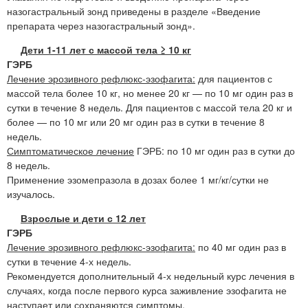
назогастральный зонд приведены в разделе «Введение
препарата через назогастральный зонд».
Дети 1-11 лет с массой тела ≥ 10 кг
ГЭРБ
Лечение эрозивного рефлюкс-эзофагита:
для пациентов с
массой тела более 10 кг, но менее 20 кг — по 10 мг один раз в
сутки в течение 8 недель. Для пациентов с массой тела 20 кг и
более — по 10 мг или 20 мг один раз в сутки в течение 8
недель.
Симптоматическое лечение
ГЭРБ: по 10 мг один раз в сутки до
8 недель.
Применение эзомепразола в дозах более 1 мг/кг/сутки не
изучалось.
Взрослые и дети с 12 лет
ГЭРБ
Лечение эрозивного рефлюкс-эзофагита:
по 40 мг один раз в
сутки в течение 4-х недель.
Рекомендуется дополнительный 4-х недельный курс лечения в
случаях, когда после первого курса заживление эзофагита не
наступает или сохраняются симптомы.