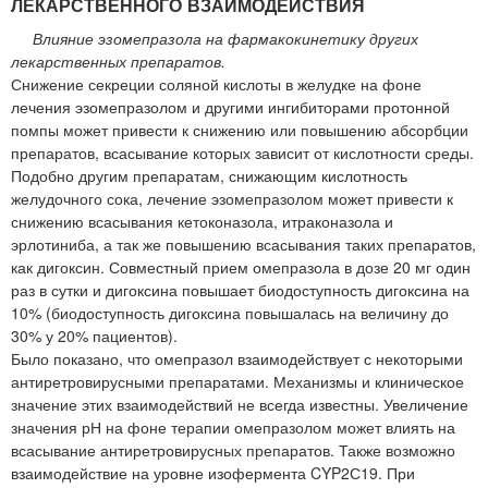
ЛЕКАРСТВЕННОГО ВЗАИМОДЕЙСТВИЯ
Влияние эзомепразола на фармакокинетику других
лекарственных препаратов.
Снижение секреции соляной кислоты в желудке на фоне
лечения эзомепразолом и другими ингибиторами протонной
помпы может привести к снижению или повышению абсорбции
препаратов, всасывание которых зависит от кислотности среды.
Подобно другим препаратам, снижающим кислотность
желудочного сока, лечение эзомепразолом может привести к
снижению всасывания кетоконазола, итраконазола и
эрлотиниба, а так же повышению всасывания таких препаратов,
как дигоксин. Совместный прием омепразола в дозе 20 мг один
раз в сутки и дигоксина повышает биодоступность дигоксина на
10% (биодоступность дигоксина повышалась на величину до
30% у 20% пациентов).
Было показано, что омепразол взаимодействует с некоторыми
антиретровирусными препаратами. Механизмы и клиническое
значение этих взаимодействий не всегда известны. Увеличение
значения рН на фоне терапии омепразолом может влиять на
всасывание антиретровирусных препаратов. Также возможно
взаимодействие на уровне изофермента CYP2С19. При