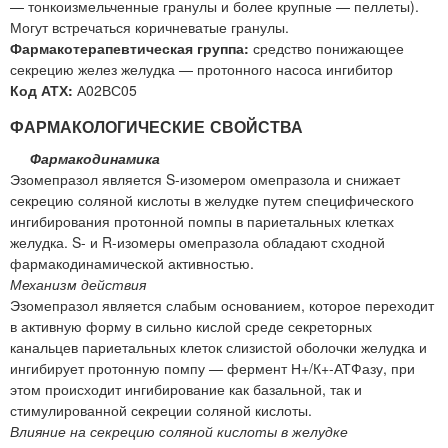
— тонкоизмельченные гранулы и более крупные — пеллеты).
Могут встречаться коричневатые гранулы.
Фармакотерапевтическая группа:
средство понижающее
секрецию желез желудка — протонного насоса ингибитор
Код АТХ:
А02ВС05
ФАРМАКОЛОГИЧЕСКИЕ СВОЙСТВА
Фармакодинамика
Эзомепразол является S-изомером омепразола и снижает
секрецию соляной кислоты в желудке путем специфического
ингибирования протонной помпы в париетальных клетках
желудка. S- и R-изомеры омепразола обладают сходной
фармакодинамической активностью.
Механизм действия
Эзомепразол является слабым основанием, которое переходит
в активную форму в сильно кислой среде секреторных
канальцев париетальных клеток слизистой оболочки желудка и
ингибирует протонную помпу — фермент Н+/К+-АТФазу, при
этом происходит ингибирование как базальной, так и
стимулированной секреции соляной кислоты.
Влияние на секрецию соляной кислоты в желудке