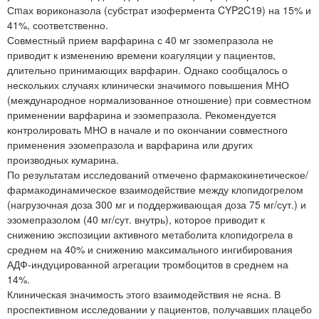
Сmах вориконазола (субстрат изофермента CYP2C19) на 15% и
41%, соответственно.
Совместный прием варфарина с 40 мг эзомепразола не
приводит к изменению времени коагуляции у пациентов,
длительно принимающих варфарин. Однако сообщалось о
нескольких случаях клинически значимого повышения МНО
(международное нормализованное отношение) при совместном
применении варфарина и эзомепразола. Рекомендуется
контролировать МНО в начале и по окончании совместного
применения эзомепразола и варфарина или других
производных кумарина.
По результатам исследований отмечено фармакокинетическое/
фармакодинамическое взаимодействие между клопидогрелом
(нагрузочная доза 300 мг и поддерживающая доза 75 мг/сут.) и
эзомепразолом (40 мг/сут. внутрь), которое приводит к
снижению экспозиции активного метаболита клопидогрела в
среднем на 40% и снижению максимального ингибирования
АДФ-индуцированной агрегации тромбоцитов в среднем на
14%.
Клиническая значимость этого взаимодействия не ясна. В
проспективном исследовании у пациентов, получавших плацебо