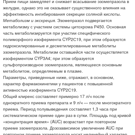
Прием пищи замедляет и снижает всасывание эзомепразола в
желудке, однако это не оказывает существенного влияния на
эффективность ингибирования секреции соляной кислоты.
Метаболизм и экскреция.
Эзомепразол подвергается
метаболизму с участием системы цитохрома Р450. Основная
часть метаболизируется при участии специфического
полиморфного изофермента CYP2С19, при этом образуются
гидроксилированные и десметилированные метаболиты
эзомепразола. Метаболизм оставшейся части осуществляется
изоферментом CYP3А4; при этом образуется
сульфопроизводное эзомепразола, являющееся основным
метаболитом, определяемым в плазме.
Параметры, приведенные ниже, отражают, в основном,
характер фармакокинетики у пациентов с повышенной
активностью изофермента CYP2С19.
Общий клиренс составляет примерно 17 л/ч после
однократного приема препарата и 9 л/ч — после многократного
приема. Период полувыведения составляет 1,3 часа при
систематическом приеме один раз в сутки. Площадь под кривой
«концентрация время» (AUC) возрастает при повторном
приеме эзомепразола. Дозозависимое увеличение AUC при
повторном приеме эзомепразола носит нелинейный характер,