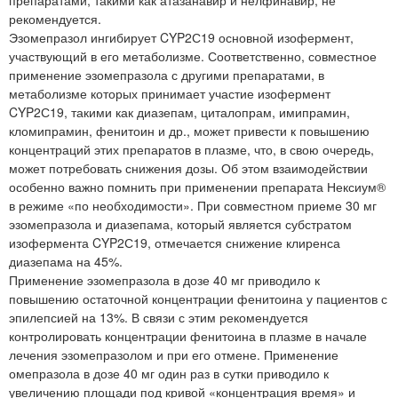
рекомендуется.
Эзомепразол ингибирует CYP2С19 основной изофермент,
участвующий в его метаболизме. Соответственно, совместное
применение эзомепразола с другими препаратами, в
метаболизме которых принимает участие изофермент
CYP2С19, такими как диазепам, циталопрам, имипрамин,
кломипрамин, фенитоин и др., может привести к повышению
концентраций этих препаратов в плазме, что, в свою очередь,
может потребовать снижения дозы. Об этом взаимодействии
особенно важно помнить при применении препарата Нексиум®
в режиме «по необходимости». При совместном приеме 30 мг
эзомепразола и диазепама, который является субстратом
изофермента CYP2С19, отмечается снижение клиренса
диазепама на 45%.
Применение эзомепразола в дозе 40 мг приводило к
повышению остаточной концентрации фенитоина у пациентов с
эпилепсией на 13%. В связи с этим рекомендуется
контролировать концентрации фенитоина в плазме в начале
лечения эзомепразолом и при его отмене. Применение
омепразола в дозе 40 мг один раз в сутки приводило к
увеличению площади под кривой «концентрация время» и