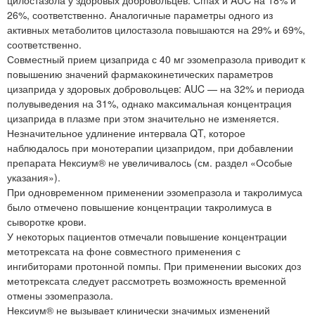
26%, соответственно. Аналогичные параметры одного из
активных метаболитов цилостазола повышаются на 29% и 69%,
соответственно.
Совместный прием цизаприда с 40 мг эзомепразола приводит к
повышению значений фармакокинетических параметров
цизаприда у здоровых добровольцев: AUC — на 32% и периода
полувыведения на 31%, однако максимальная концентрация
цизаприда в плазме при этом значительно не изменяется.
Незначительное удлинение интервала QT, которое
наблюдалось при монотерапии цизапридом, при добавлении
препарата Нексиум® не увеличивалось (см. раздел «Особые
указания»).
При одновременном применении эзомепразола и такролимуса
было отмечено повышение концентрации такролимуса в
сыворотке крови.
У некоторых пациентов отмечали повышение концентрации
метотрексата на фоне совместного применения с
ингибиторами протонной помпы. При применении высоких доз
метотрексата следует рассмотреть возможность временной
отмены эзомепразола.
Нексиум® не вызывает клинически значимых изменений