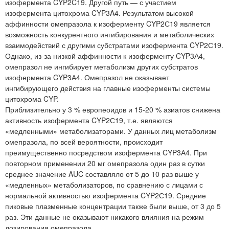
изофермента CYP2C19. Другой путь — с участием
изофермента цитохрома CYP3A4. Результатом высокой
аффинности омепразола к изоферменту CYP2С19 является
возможность конкурентного ингибирования и метаболических
взаимодействий с другими субстратами изофермента CYP2С19.
Однако, из-за низкой аффинности к изоферменту CYP3А4,
омепразол не ингибирует метаболизм других субстратов
изофермента CYP3А4. Омепразол не оказывает
ингибирующего действия на главные изоферменты системы
цитохрома CYP.
Приблизительно у 3 % европеоидов и 15-20 % азиатов снижена
активность изофермента CYP2С19, т.е. являются
«медленными» метаболизаторами. У данных лиц метаболизм
омепразола, по всей вероятности, происходит
преимущественно посредством изофермента CYP3А4. При
повторном применении 20 мг омепразола один раз в сутки
среднее значение AUC составляло от 5 до 10 раз выше у
«медленных» метаболизаторов, по сравнению с лицами с
нормальной активностью изофермента CYP2С19. Средние
пиковые плазменные концентрации также были выше, от 3 до 5
раз. Эти данные не оказывают никакого влияния на режим
дозирования омепразола.