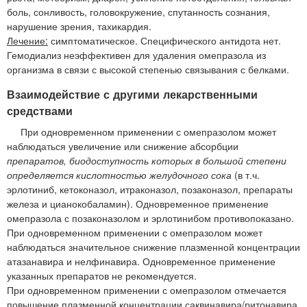
боль, сонливость, головокружение, спутанность сознания,
нарушение зрения, тахикардия.
Лечение:
симптоматическое. Специфического антидота нет.
Гемодиализ неэффективен для удаления омепразола из
организма в связи с высокой степенью связывания с белками.
Взаимодействие с другими лекарственными
средствами
При одновременном применении с омепразолом может
наблюдаться увеличение или снижение абсорбции
препаратов, биодоступность которых в большой степени
определяется кислотностью желудочного сока
(в т.ч.
эрлотиниб, кетоконазол, итраконазол, позаконазол, препараты
железа и цианокобаламин). Одновременное применение
омепразола с позаконазолом и эрлотинибом противопоказано.
При одновременном применении с омепразолом может
наблюдаться значительное снижение плазменной концентрации
атазанавира и нелфинавира. Одновременное применение
указанных препаратов не рекомендуется.
При одновременном применении с омепразолом отмечается
повышение плазменной концентрации саквинавира/ритонавира