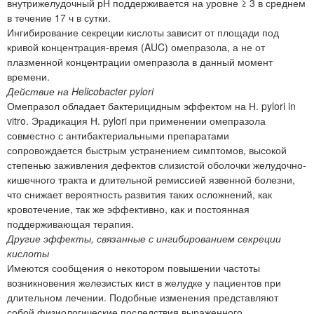
внутрижелудочный рН поддерживается на уровне ≥ 3 в среднем
в течение 17 ч в сутки.
Ингибирование секреции кислоты зависит от площади под
кривой концентрация-время (AUC) омепразола, а не от
плазменной концентрации омепразола в данный момент
времени.
Действие на Helicobacter pylori
Омепразол обладает бактерицидным эффектом на Н. pylori in
vitro. Эрадикация Н. pylori при применении омепразола
совместно с антибактериальными препаратами
сопровождается быстрым устранением симптомов, высокой
степенью заживления дефектов слизистой оболочки желудочно-
кишечного тракта и длительной ремиссией язвенной болезни,
что снижает вероятность развития таких осложнений, как
кровотечение, так же эффективно, как и постоянная
поддерживающая терапия.
Другие эффекты, связанные с ингибированием секреции
кислоты
Имеются сообщения о некотором повышении частоты
возникновения железистых кист в желудке у пациентов при
длительном лечении. Подобные изменения представляют
собой физиологические последствия выраженного