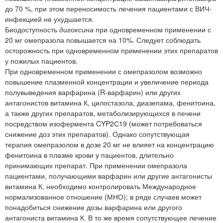
до 70 %, при этом переносимость лечения пациентами с ВИЧ-
инфекцией не ухудшается.
Биодоступность
дигоксина
при одновременном применении с
20 мг омепразола повышается на 10%. Следует соблюдать
осторожность при одновременном применении этих препаратов
у пожилых пациентов.
При одновременном применении с омепразолом возможно
повышение плазменной концентрации и увеличение периода
полувыведения варфарина (R-варфарин) или других
антагонистов витамина К, цилостазола, диазепама, фенитоина,
а также других препаратов, метаболизирующихся в печени
посредством изофермента CYP2С19 (может потребоваться
снижение доз этих препаратов). Однако сопутствующая
терапия омепразолом в дозе 20 мг не влияет на концентрацию
фенитоина в плазме крови у пациентов, длительно
принимающих препарат. При применении омепразола
пациентами, получающими варфарин или другие антагонисты
витамина К, необходимо контролировать Международное
нормализованное отношение (МНО); в ряде случаев может
понадобиться снижение дозы варфарина или другого
антагониста витамина К. В то же время сопутствующее лечение