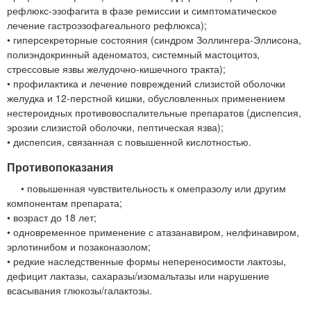
рефлюкс-эзофагита в фазе ремиссии и симптоматическое
лечение гастроэзофагеального рефлюкса);
• гиперсекреторные состояния (синдром Золлингера-Эллисона,
полиэндокринный аденоматоз, системный мастоцитоз,
стрессовые язвы желудочно-кишечного тракта);
• профилактика и лечение повреждений слизистой оболочки
желудка и 12-перстной кишки, обусловленных применением
нестероидных противовоспалительные препаратов (диспепсия,
эрозии слизистой оболочки, пептическая язва);
• диспепсия, связанная с повышенной кислотностью.
Противопоказания
• повышенная чувствительность к омепразолу или другим
компонентам препарата;
• возраст до 18 лет;
• одновременное применение с атазанавиром, нелфинавиром,
эрлотинибом и позаконазолом;
• редкие наследственные формы непереносимости лактозы,
дефицит лактазы, сахаразы/изомальтазы или нарушение
всасывания глюкозы/галактозы.