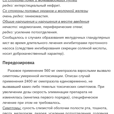
редко:
интерстициальный нефрит.
Со стороны половых органов и молочной железы
очень редко:
гинекомастия.
Общие нарушения и нарушения в месте введения
нечасто:
недомогание, периферические отеки;
редко:
усиление потоотделения.
Сообщалось о случаях образования желудочных гландулярных
кист во время длительного лечения ингибиторами протонного
насоса (следствие ингибирования секреции соляной кислоты,
носит доброкачественный характер).
Передозировка
Разовое применение 560 мг омепразола взрослыми вызвало
симптомы умеренной интоксикации. Описан случай
применения 2400 мг омепразола единовременно, не
вызвавший каких-либо тяжелых токсических симптомов. При
увеличении дозы скорость элиминации препарата не
изменялась (кинетика первого порядка), специфическое
лечение при этом не требовалось.
Симптомы:
сухость слизистой оболочки полости рта, тошнота,
рвота, метеоризм, диарея, усиление потоотделения, головная