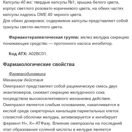
Капсулы 40 мг:
твердые капсулы №1, крышка белого цвета,
корпус светлого розовато-коричневого цвета, на обеих частях
капсулы надпись ОМЕ 40 черного цвета.
Для обеих дозировок: содержимое капсулы представляет собой
гранулы светло-желтого цвета.
Фармакотерапевтическая группа:
желез желудка секрецию
понижающее средство — протонного насоса ингибитор.
Код АТХ:
А02ВС01.
Фармакологические свойства
Фармакодинамика
Механизм действия
Омепразол представляет собой рацемическую смесь двух
энантиомеров, снижает секрецию желудочного сока
посредством высокоселективного механизма действия.
Омепразол является слабым основанием, накапливается в
кислой среде секреторных канальцев париетальных клеток
слизистой оболочки желудка, активизируется и ингибирует
фермент Н+, К+-АТФазу. Влияние омепразола на последний
этап образования соляной кислоты в желудке является