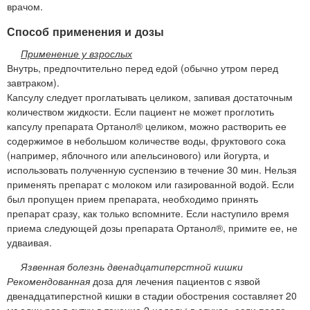
врачом.
Способ применения и дозы
Применение у взрослых
Внутрь, предпочтительно перед едой (обычно утром перед
завтраком).
Капсулу следует проглатывать целиком, запивая достаточным
количеством жидкости. Если пациент не может проглотить
капсулу препарата Ортанол® целиком, можно растворить ее
содержимое в небольшом количестве воды, фруктового сока
(например, яблочного или апельсинового) или йогурта, и
использовать полученную суспензию в течение 30 мин. Нельзя
применять препарат с молоком или газированной водой. Если
был пропущен прием препарата, необходимо принять
препарат сразу, как только вспомните. Если наступило время
приема следующей дозы препарата Ортанол®, примите ее, не
удваивая.
Язвенная болезнь двенадцатиперстной кишки
Рекомендованная
доза для лечения пациентов с язвой
двенадцатиперстной кишки в стадии обострения составляет 20
мг один раз в сутки в течение 2 недель; в случае, если после