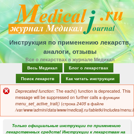
Перейти
к
основному
содержанию
Инструкция по применению лекарств,
аналоги, отзывы
Все о лекарствах в журнале Медикал
Г
Весь Медикал
Блог о лекарствах
л
Поиск лекарств
Как читать инструкции
а
Deprecated function
: The each() function is deprecated. This
Сообщение
в
message will be suppressed on further calls в функции
об
menu_set_active_trail()
(строка
2405
в файле
н
/var/www/admini/data/www/medicalj.ru/tabletki/includes/menu.i
ошибке
о
е
Только официальные инструкции по применению
лекарственных средств! Инструкции к лекарствам на