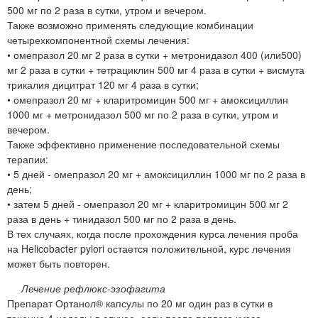
500 мг по 2 раза в сутки, утром и вечером.
Также возможно применять следующие комбинации
четырехкомпонентной схемы лечения:
• омепразол 20 мг 2 раза в сутки + метронидазол 400 (или500)
мг 2 раза в сутки + тетрациклин 500 мг 4 раза в сутки + висмута
трикалия дицитрат 120 мг 4 раза в сутки;
• омепразол 20 мг + кларитромицин 500 мг + амоксициллин
1000 мг + метронидазол 500 мг по 2 раза в сутки, утром и
вечером.
Также эффективно применение последовательной схемы
терапии:
• 5 дней - омепразол 20 мг + амоксициллин 1000 мг по 2 раза в
день;
• затем 5 дней - омепразол 20 мг + кларитромицин 500 мг 2
раза в день + тинидазол 500 мг по 2 раза в день.
В тех случаях, когда после прохождения курса лечения проба
на Helicobacter pylori остается положительной, курс лечения
может быть повторен.
Лечение рефлюкс-эзофагита
Препарат Ортанол® капсулы по 20 мг один раз в сутки в
течение 4 недель; в случае, если после первого курса