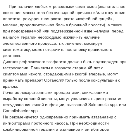
При наличии любых «тревожных» симптомов (значительное
снижение массы тела без очевидной причины и/или отсутствие
аппетита, рекуррентная рвота, рвота «кофейной гущей»,
мелена, продолжительная боль в брюшной полости), а также
при подозреваемой или подтвержденной язве желудка, перед
началом терапии необходимо исключить наличие
злокачественного процесса, т.к. лечение, маскируя
симптоматику, может отсрочить постановку правильного
диагноза.
Диагноз рефлюксного эзофагита должен быть подтвержден при
гастроскопии. Пациенты в возрасте старше 45 лет с
симптомами изжоги, страдающими изжогой впервые, могут
принимать препарат Ортанол® только после консультации с
врачом.
Лечение лекарственными препаратами, снижающими
выработку соляной кислоты, могут увеличивать риск развития
желудочно-кишечной инфекции, вызванной Salmonella spp. или
Campilobacter spp.
Не рекомендуется одновременно принимать атазанавир с
ингибиторами протонного насоса. При необходимости
комбинированной терапии атазанавира и ингибиторов