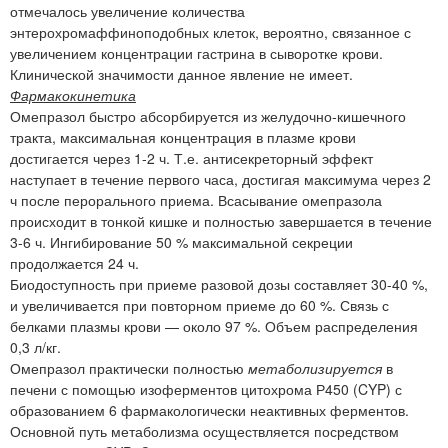
отмечалось увеличение количества
энтерохромаффиноподобных клеток, вероятно, связанное с
увеличением концентрации гастрина в сыворотке крови.
Клинической значимости данное явление не имеет.
Фармакокинетика
Омепразол быстро абсорбируется из желудочно-кишечного
тракта, максимальная концентрация в плазме крови
достигается через 1-2 ч. Т.е. антисекреторный эффект
наступает в течение первого часа, достигая максимума через 2
ч после перорального приема. Всасывание омепразола
происходит в тонкой кишке и полностью завершается в течение
3-6 ч. Ингибирование 50 % максимальной секреции
продолжается 24 ч.
Биодоступность при приеме разовой дозы составляет 30-40 %,
и увеличивается при повторном приеме до 60 %. Связь с
белками плазмы крови — около 97 %. Объем распределения
0,3 л/кг.
Омепразол практически полностью
метаболизируется
в
печени с помощью изоферментов цитохрома Р450 (CYP) с
образованием 6 фармакологически неактивных ферментов.
Основной путь метаболизма осуществляется посредством