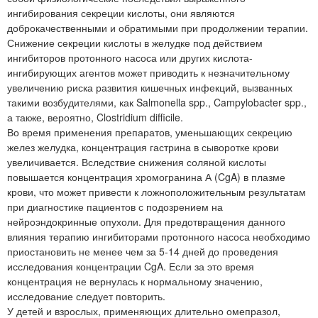
ингибирования секреции кислоты, они являются
доброкачественными и обратимыми при продолжении терапии.
Снижение секреции кислоты в желудке под действием
ингибиторов протонного насоса или других кислота-
ингибирующих агентов может приводить к незначительному
увеличению риска развития кишечных инфекций, вызванных
такими возбудителями, как Salmonella spp., Campylobacter spp.,
а также, вероятно, Clostridium difficile.
Во время применения препаратов, уменьшающих секрецию
желез желудка, концентрация гастрина в сыворотке крови
увеличивается. Вследствие снижения соляной кислоты
повышается концентрация хромогранина А (CgA) в плазме
крови, что может привести к ложноположительным результатам
при диагностике пациентов с подозрением на
нейроэндокринные опухоли. Для предотвращения данного
влияния терапию ингибиторами протонного насоса необходимо
приостановить не менее чем за 5-14 дней до проведения
исследования концентрации CgA. Если за это время
концентрация не вернулась к нормальному значению,
исследование следует повторить.
У детей и взрослых, применяющих длительно омепразол,