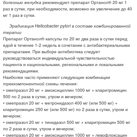
болезнью желудка
рекомендуют препарат Ортанол® 20 мг 1
раз в сутки, при необходимости, возможно ее увеличение до 40
мг 1 раз в сутки.
Эрадикация Helicobacter pylori в составе комбинированной
терапии
Препарат Ортанол® капсулы по 20 мг два раза в сутки перед
едой в течение 1-2 недель в сочетании с антибактериальными
препаратами. При выборе антибиотика следует
руководствоваться индивидуальной чувствительностью
пациента и национальными, региональными и локальными
рекомендациями.
Наиболее часто применяют следующие комбинации
трехкомпонентной
схемы лечения:
• омепразол 20 мг + амоксициллин 1000 мг + кларитромицин
500 по 2 раза в сутки, утром и вечером;
• омепразол 20 мг + метронидазол 400 мг (или 500 мг) +
кларитромицин 250 мг (или 500 мг) по 2 раза в сутки, утром и
вечером;
• омепразол 20 мг + тинидазол 500 мг + кларитромицин 500 мг
по 2 раза в сутки, утром и вечером;
• омепразол 20 мг + амоксициллин 1000 мг + левофлоксацин