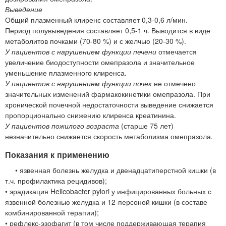
Выведение
Общий плазменный клиренс составляет 0,3-0,6 л/мин.
Период полувыведения составляет 0,5-1 ч. Выводится в виде
метаболитов почками (70-80 %) и с желчью (20-30 %).
У пациентов с нарушением функции печени
отмечается
увеличение биодоступности омепразола и значительное
уменьшение плазменного клиренса.
У пациентов с нарушением функции почек
не отмечено
значительных изменений фармакокинетики омепразола. При
хронической почечной недостаточности выведение снижается
пропорционально снижению клиренса креатинина.
У пациентов пожилого возраста
(старше 75 лет)
незначительно снижается скорость метаболизма омепразола.
Показания к применению
• язвенная болезнь желудка и двенадцатиперстной кишки (в
т.ч. профилактика рецидивов);
• эрадикация Helicobacter pylori у инфицированных больных с
язвенной болезнью желудка и 12-персоной кишки (в составе
комбинированной терапии);
• рефлекс-эзофагит (в том числе поддерживающая терапия