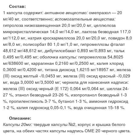
Состав:
1 капсула содержит:
активное вещество:
омепразол — 20
мг/40 мг, соответственно;
вспомогательные вещества:
гипролоза низкозамещенная 20,0 мг/20,0 мг, целлюлоза
микрокристаллическая 14,0 мг/14,0 мг, лактоза безводная 117,0
мг/112,0 мг, натрия кроскармеллоза 20,0 мг/20,0 мг, повидон 8,0
мг/8,0 мг, полисорбат 80 1,0 мг/1,0 мг, гипромеллозы фталат
48,612 мг/48,612 мг, дибутилсебакат 0,893 мг/0,893 мг, тальк
0,495 мг/0,495 мг;
оболочка капсулы:
гипромеллоза 54,8025
мг/638600 мг, каррагинан 0,2160 мг/0,2500 мг, калия хлорид
0,3600 мг/0,4200 мг, титана диоксид 1,6215 мг/18957 мг, железа
(III) оксид желтый -/0,0453 мг, железа (III) оксид красный -/0,029
мг, вода 3,0000 мг/3,5000 мг; чернила для нанесения надписи:
железа (III) оксид черный (Е 172) 0,064 мг/0,064 мг, шеллак 24-
27 %, этанол безводный 23-26 %, изопропанол безводный 1-3
%, пропиленгликоль 3-7 %, бутанол 1-3 %, аммония гидроксид
1-2 %, калия гидроксид 0,05-0,1 %, вода очищенная 15-18 %.
Описание:
Капсулы 20мг:
твердые капсулы №2, корпус и крышка белого
цвета, на обеих частях капсулы надпись ОМЕ 20 черного цвета.