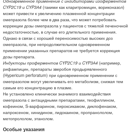
Одновременное применение с ингибиторами изоферментов
CYP2С19 и CYP3А4
(такими как кларитромицин, вориконазол)
может привести к увеличению плазменной концентрации
омепразола более чем в два раза, что может потребовать
коррекции дозы омепразола у пациентов с тяжелой печеночной
недостаточностью, в случае его длительного применения.
Однако в связи с хорошей переносимостью высоких доз
омепразола, при непродолжительном одновременном
применении указанных препаратов не требуется коррекция
дозы препарата.
Индукторы проферментов CYP2С19 и CYP3А4
(например,
рифампицин, препараты зверобоя продырявленного
(Hypericum perforatum) при одновременном применении с
омепразолом могут увеличивать его метаболизм, снижая тем
самым его концентрацию в плазме.
Не установлено клинически значимого взаимодействия
омепразола с антацидными препаратами, теофиллином,
кофеином, S-варфарином, пироксикамом, диклофенаком,
напроксеном, хинидином, лидокаином, пропранололом,
метопрололом, этанолом.
Особые указания