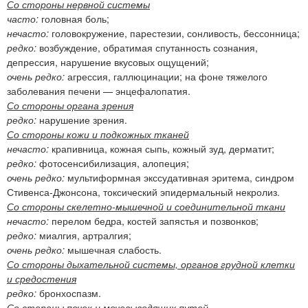
Со стороны нервной системы
часто:
головная боль;
нечасто:
головокружение, парестезии, сонливость, бессонница;
редко:
возбуждение, обратимая спутанность сознания,
депрессия, нарушение вкусовых ощущений;
очень редко:
агрессия, галлюцинации; на фоне тяжелого
заболевания печени — энцефалопатия.
Со стороны органа зрения
редко:
нарушение зрения.
Со стороны кожи и подкожных тканей
нечасто:
крапивница, кожная сыпь, кожный зуд, дерматит;
редко:
фотосенсибилизация, алопеция;
очень редко:
мультиформная экссудативная эритема, синдром
Стивенса-Джонсона, токсический эпидермальный некролиз.
Со стороны скелетно-мышечной и соединительной ткани
нечасто:
перелом бедра, костей запястья и позвонков;
редко:
миалгия, артралгия;
очень редко:
мышечная слабость.
Со стороны дыхательной системы, органов грудной клетки
и средостения
редко:
бронхоспазм.
Со стороны почек и мочевыводящих путей