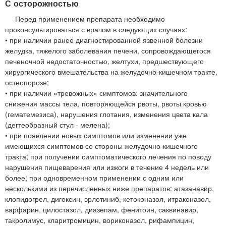
С осторожностью
Перед применением препарата необходимо
проконсультироваться с врачом в следующих случаях:
• при наличии ранее диагностированной язвенной болезни
желудка, тяжелого заболевания печени, сопровождающегося
печеночной недостаточностью, желтухи, предшествующего
хирургического вмешательства на желудочно-кишечном тракте,
остеопорозе;
• при наличии «тревожных» симптомов: значительного
снижения массы тела, повторяющейся рвоты, рвоты кровью
(гематемезиса), нарушения глотания, изменения цвета кала
(дегтеобразный стул - мелена);
• при появлении новых симптомов или изменении уже
имеющихся симптомов со стороны желудочно-кишечного
тракта; при получении симптоматического лечения по поводу
нарушения пищеварения или изжоги в течение 4 недель или
более; при одновременном применении с одним или
несколькими из перечисленных ниже препаратов: атазанавир,
клопидогрел, дигоксин, эрлотиниб, кетоконазол, итраконазол,
варфарин, цилостазол, диазепам, фенитоин, саквинавир,
такролимус, кларитромицин, вориконазол, рифампицин,