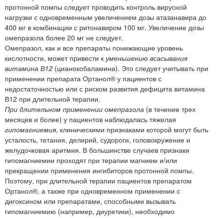
протонной помпы следует проводить контроль вирусной
нагрузки с одновременным увеличением дозы атазанавира до
400 мг в комбинации с ритонавиром 100 мг. Увеличение дозы
омепразола более 20 мг не следует.
Омепразол, как и все препараты понижающие уровень
кислотности, может привести к
уменьшению всасывания
витамина В12
(цианокобаламина). Это следует учитывать при
применении препарата Ортанол® у пациентов с
недостаточностью или с риском развития дефицита витамина
В12 при длительной терапии.
При длительном применении омепразола
(в течение трех
месяцев и более) у пациентов наблюдалась тяжелая
гипомагниемия
, клиническими признаками которой могут быть
усталость, тетания, делирий, судороги, головокружение и
желудочковая аритмия. В большинстве случаев признаки
гипомагниемии проходят при терапии магнием и/или
прекращении применения ингибиторов протонной помпы.
Поэтому, при длительной терапии пациентов препаратом
Ортанол®, а также при одновременном применении с
дигоксином или препаратами, способными вызывать
гипомагниемию (например, диуретики), необходимо