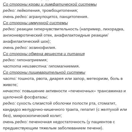
Со стороны крови и лимфатической системы
редко:
лейкопения, тромбоцитопения;
очень редко:
агранулоцитоз, панцитопения.
Со стороны иммунной системы
редко:
реакции гиперчувствительность (например, лихорадка,
ангионевротический отек, анафилактоидные реакции/
анафилактический шок);
очень редко:
эозинофилия.
Со стороны обмена веществ и питания
редко:
гипонатриемия;
частота неизвестна:
гипомагниемия.
Со стороны пищеварительной системы
часто:
тошнота, рвота, диарея или запор, метеоризм, боль в
животе;
нечасто:
повышение активности «печеночных» трансаминаз и
щелочной фосфатазы;
редко:
сухость слизистой оболочки полости рта, стоматит,
кандидоз желудочно-кишечного тракта, гепатит (с желтухой или
без), микроскопический колит;
очень редко:
печеночная недостаточность (у пациентов с
предшествующим тяжелым заболеванием печени).