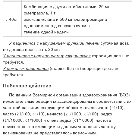
Комбинация с двумя антибиотиками: 20 мг
омепразола, 1 г
> 40кг
амоксициллина и 500 мг кларитромицина
одновременно два раза в сутки в
течение одной недели
У пациентов с нарушением функции печени
суточная доза
не должна превышать 20 мг.
У пациентов с нарушением функции почек
коррекция дозы не
требуется.
У пожилых пациентов
(старше 65 лет) коррекция дозы не
требуется.
Побочное действие
По данным Всемирной организации здравоохранения (BOЗ)
нежелательные реакции классифицированы в соответствии с их
частотой развития следующим образом: очень часто (≥1/10),
часто (≥1/100, <1/10), нечасто (≥1/1000, <1/100), редко
(≥1/10000, <1/1000) и очень редко (<1/10000); частота
неизвестна - по имеющимся данным установить частоту
возникновения не представлялось возможным.