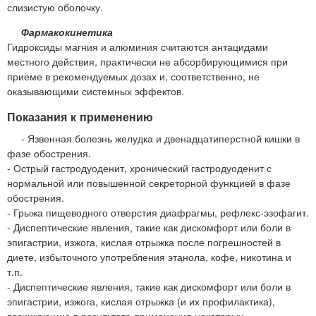
слизистую оболочку.
Фармакокинетика
Гидроксиды магния и алюминия считаются антацидами
местного действия, практически не абсорбирующимися при
приеме в рекомендуемых дозах и, соответственно, не
оказывающими системных эффектов.
Показания к применению
- Язвенная болезнь желудка и двенадцатиперстной кишки в
фазе обострения.
- Острый гастродуоденит, хронический гастродуоденит с
нормальной или повышенной секреторной функцией в фазе
обострения.
- Грыжа пищеводного отверстия диафрагмы, рефлекс-эзофагит.
- Диспептические явления, такие как дискомфорт или боли в
эпигастрии, изжога, кислая отрыжка после погрешностей в
диете, избыточного употребления этанола, кофе, никотина и
т.п.
- Диспептические явления, такие как дискомфорт или боли в
эпигастрии, изжога, кислая отрыжка (и их профилактика),
возникающие в результате применения некоторых