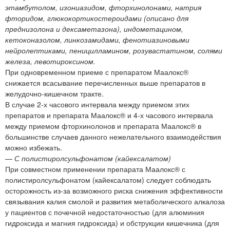
этамбутолом, изониазидом, фторхинолонами, натрия
фторидом, глюкокортикостероидами (описано для
преднизолона и дексаметазона), индометацином,
кетоконазолом, линкозамидами, фенотиазиновыми
нейролептиками, пеницилламином, розувастатином, солями
железа, левотироксином.
При одновременном приеме с препаратом Маалокс®
снижается всасывание перечисленных выше препаратов в
желудочно-кишечном тракте.
В случае 2-х часового интервала между приемом этих
препаратов и препарата Маалокс® и 4-х часового интервала
между приемом фторхинолонов и препарата Маалокс® в
большинстве случаев данного нежелательного взаимодействия
можно избежать.
—
С полистиролсульфонатом (кайексалатом)
При совместном применении препарата Маалокс® с
полистиролсульфонатом (кайексалатом) следует соблюдать
осторожность из-за возможного риска снижения эффективности
связывания калия смолой и развития метаболического алкалоза
у пациентов с почечной недостаточностью (для алюминия
гидроксида и магния гидроксида) и обструкции кишечника (для