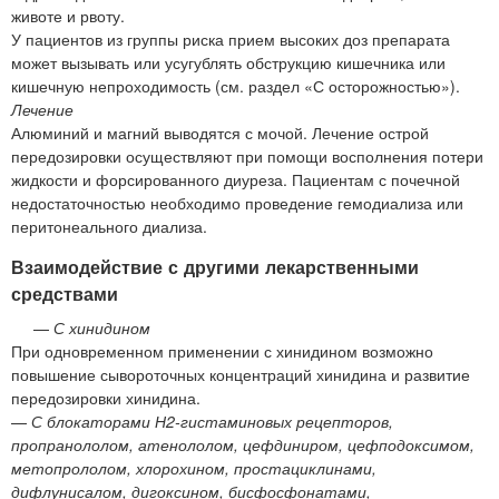
животе и рвоту.
У пациентов из группы риска прием высоких доз препарата
может вызывать или усугублять обструкцию кишечника или
кишечную непроходимость (см. раздел «С осторожностью»).
Лечение
Алюминий и магний выводятся с мочой. Лечение острой
передозировки осуществляют при помощи восполнения потери
жидкости и форсированного диуреза. Пациентам с почечной
недостаточностью необходимо проведение гемодиализа или
перитонеального диализа.
Взаимодействие с другими лекарственными
средствами
—
С хинидином
При одновременном применении с хинидином возможно
повышение сывороточных концентраций хинидина и развитие
передозировки хинидина.
—
С блокаторами Н2-гистаминовых рецепторов,
пропранололом, атенололом, цефдиниром, цефподоксимом,
метопрололом, хлорохином, простациклинами,
дифлунисалом, дигоксином, бисфосфонатами,