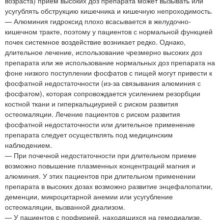
возраста) прием высоких доз препарата может вызывать или
усугублять обструкцию кишечника и кишечную непроходимость.
— Алюминия гидроксид плохо всасывается в желудочно-
кишечном тракте, поэтому у пациентов с нормальной функцией
почек системное воздействие возникает редко. Однако,
длительное лечение, использование чрезмерно высоких доз
препарата или же использование нормальных доз препарата на
фоне низкого поступлении фосфатов с пищей могут привести к
фосфатной недостаточности (из-за связывания алюминия с
фосфатом), которая сопровождается усилением резорбции
костной ткани и гиперкальциурией с риском развития
остеомаляции. Лечение пациентов с риском развития
фосфатной недостаточности или длительное применение
препарата следует осуществлять под медицинским
наблюдением.
— При почечной недостаточности при длительном приеме
возможно повышение плазменных концентраций магния и
алюминия. У этих пациентов при длительном применении
препарата в высоких дозах возможно развитие энцефалопатии,
деменции, микроцитарной анемии или усугубление
остеомаляции, вызванной диализом.
— У пациентов с порфирией, находящихся на гемодиализе.