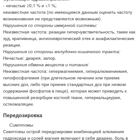
- нечастые ≥0,1 % и <1 %;
неизвестная частота (по имеющимся данным оценить частоту
возникновения не представляется возможным).
Нарушения со стороны иммунной системы:
Неизвестная частота: реакции гиперчувствительность, такие как
зуд, крапивница, ангионевротический отек и анафилактические
реакции.
Нарушения со стороны желудочно-кишечного тракта:
Нечастые: диарея, запор.
Нарушения обмена веществ и питания:
Неизвестная частота: гипермагниемия, гипералюминиемия,
гипофосфатемия (при длительном лечении или приеме
высоких доз, либо при приеме стандартных доз при низком
содержании фосфатов в пище), которая может приводить к
повышенной резорбции костной ткани, гиперкальциурии,
остеомаляции.
Передозировка
Симптомы
Симптомы острой передозировки комбинацией алюминия
гидроксида и солей магния включают в себя диарею, боль в