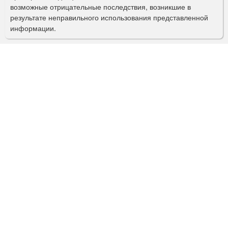
возможные отрицательные последствия, возникшие в
с
результате неправильного использования представленной
информации.
к
а