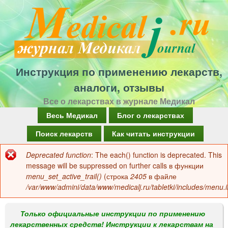
Перейти
к
основному
содержанию
Инструкция по применению лекарств,
аналоги, отзывы
Все о лекарствах в журнале Медикал
Г
Весь Медикал
Блог о лекарствах
л
Поиск лекарств
Как читать инструкции
а
Deprecated function
: The each() function is deprecated. This
Сообщение
в
message will be suppressed on further calls в функции
об
menu_set_active_trail()
(строка
2405
в файле
н
/var/www/admini/data/www/medicalj.ru/tabletki/includes/menu.i
ошибке
о
е
Только официальные инструкции по применению
лекарственных средств! Инструкции к лекарствам на