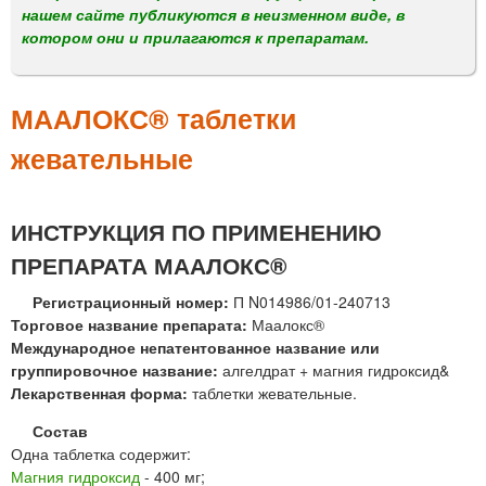
м
нашем сайте публикуются в неизменном виде, в
е
котором они и прилагаются к препаратам.
н
ю
МААЛОКС® таблетки
жевательные
ИНСТРУКЦИЯ ПО ПРИМЕНЕНИЮ
ПРЕПАРАТА МААЛОКС®
Регистрационный номер:
П N014986/01-240713
Торговое название препарата:
Маалокс®
Международное непатентованное название или
группировочное название:
алгелдрат + магния гидроксид&
Лекарственная форма:
таблетки жевательные.
Состав
Одна таблетка содержит:
Магния гидроксид
- 400 мг;