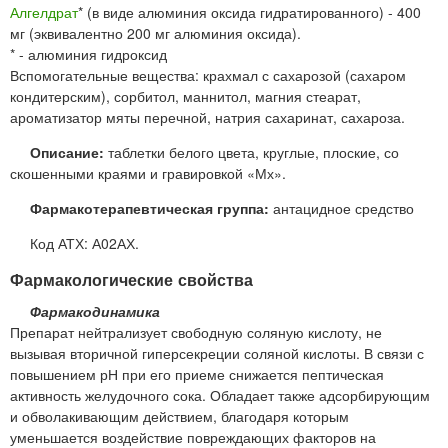
Алгелдрат
* (в виде алюминия оксида гидратированного) - 400
мг (эквивалентно 200 мг алюминия оксида).
* - алюминия гидроксид
Вспомогательные вещества: крахмал с сахарозой (сахаром
кондитерским), сорбитол, маннитол, магния стеарат,
ароматизатор мяты перечной, натрия сахаринат, сахароза.
Описание:
таблетки белого цвета, круглые, плоские, со
скошенными краями и гравировкой «Мх».
Фармакотерапевтическая группа:
антацидное средство
Код АТХ: А02АХ.
Фармакологические свойства
Фармакодинамика
Препарат нейтрализует свободную соляную кислоту, не
вызывая вторичной гиперсекреции соляной кислоты. В связи с
повышением рН при его приеме снижается пептическая
активность желудочного сока. Обладает также адсорбирующим
и обволакивающим действием, благодаря которым
уменьшается воздействие повреждающих факторов на