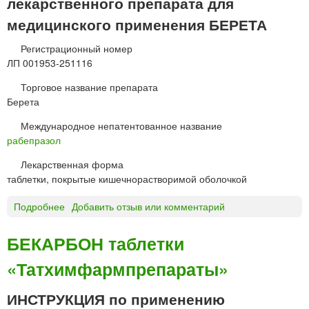
лекарственного препарата для
г
и
медицинского применения БЕРЕТА
н
р
Регистрационный номер
а
ЛП 001953-251116
с
Торговое название препарата
т
Берета
в
о
Международное непатентованное название
р
рабепразол
д
л
Лекарственная форма
я
таблетки, покрытые кишечнорастворимой оболочкой
п
р
Подробнее
о
Добавить отзыв или комментарий
и
Б
е
Е
БЕКАРБОН таблетки
м
Р
а
«Татхимфармпрепараты»
Е
в
Т
н
А
ИНСТРУКЦИЯ по применению
у
т