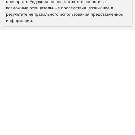
препарата. Редакция не несет ответственности за
и
возможные отрицательные последствия, возникшие в
с
результате неправильного использования представленной
информации.
к
а