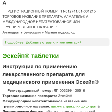
А
р
С
е
И
РЕГИСТРАЦИОННЫЙ НОМЕР: П N012741/01-031215
п
Н
ТОРГОВОЕ НАЗВАНИЕ ПРЕПАРАТА: АЛМАГЕЛЬ® А
а
т
МЕЖДУНАРОДНОЕ НЕПАТЕНТОВАННОЕ ИЛИ
р
а
ГРУППИРОВОЧНОЕ НАЗВАНИЕ:
а
б
Алгелдрат + Бензокаин + Магния гидроксид
т
л
ы
е
Подробнее
о
Добавить отзыв или комментарий
»
т
А
к
Л
Эскейп® таблетки
и
М
«
А
Инструкция по применению
Б
Г
е
лекарственного препарата для
Е
л
Л
медицинского применения Эскейп®
м
Ь
е
®
Регистрационный номер:
ЛП-003299-130516
д
А
Торговое название препарата:
Эскейп®
п
с
Международное непатентованное название или
р
у
группировочное название:
висмута трикалия дицитрат
&
е
с
Лекарственная форма:
таблетки, покрытые пленочной