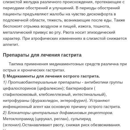
слизистой желудка различного происхождения, протекающее с
периодами обострений и улучшений. В периоды обострений
пациенты предъявляют жалобы на чувство дискомфорта в
подложечной области, тяжесть, возникающие после еды. Также
беспокоят отрыжка воздухом и пищей, изжога, тошнота,
металлический привкус во рту. Рвота носит эпизодический
характер. При атрофических изменениях в слизистой снижается
аппетит.
Препараты для лечения гастрита
Тактика применения медикаментозных средств различна при
острых и хронических гастритах.
I) Медикаменты для лечения острого гастрита.
1) Противобактериальные препараты
- антибиотики группы
цефалоспоринов (цефалексин); бактериофаги (
стафилококковый, клебсиеллезный, интестинальный),
нитрофураны (фуразолидон, энтерофурил). Устраняют
инфекционный агент как основную причину острого гастрита.
2) Блокаторы центральных дофаминовых рецепторов.
Метоклопрамид (церукал, реглан), сульпирид
(эглонил).Останавливают рвоту, снижая риск обезвоживания.