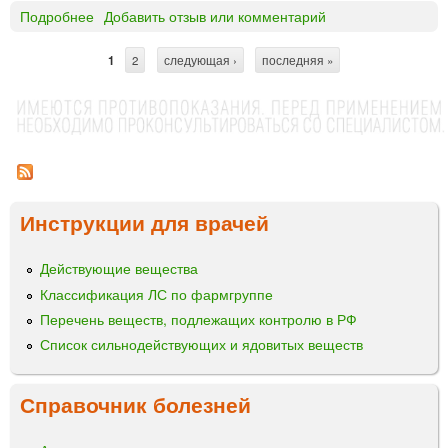
Подробнее
о
Добавить отзыв или комментарий
Э
м
1
2
следующая ›
последняя »
С
а
н
т
е
р
р
а
а
®
н
к
Инструкции для врачей
и
а
п
ц
с
Действующие вещества
ы
у
Классификация ЛС по фармгруппе
л
Перечень веществ, подлежащих контролю в РФ
ы
Список сильнодействующих и ядовитых веществ
к
и
ш
Справочник болезней
е
ч