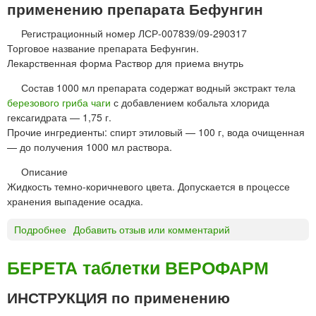
применению препарата Бефунгин
а
а
я
б
Регистрационный номер ЛСР-007839/09-290317
ф
л
Торговое название препарата Бефунгин.
/
е
Лекарственная форма Раствор для приема внутрь
ф
т
»
к
Состав 1000 мл препарата содержат водный экстракт тела
и
березового гриба чаги
с добавлением кобальта хлорида
"
гексагидрата — 1,75 г.
Ф
Прочие ингредиенты: спирт этиловый — 100 г, вода очищенная
а
— до получения 1000 мл раствора.
р
Описание
м
Жидкость темно-коричневого цвета. Допускается в процессе
с
хранения выпадение осадка.
т
а
Подробнее
о
Добавить отзыв или комментарий
н
Б
д
е
БЕРЕТА таблетки ВЕРОФАРМ
а
ф
р
у
т
ИНСТРУКЦИЯ по применению
н
"