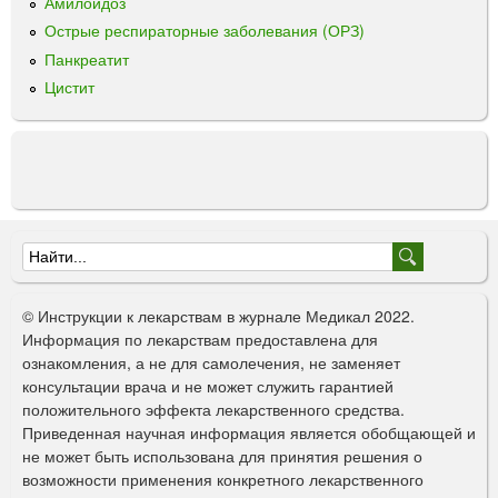
Амилоидоз
н
Острые респираторные заболевания (ОРЗ)
о
р
Панкреатит
а
Цистит
с
т
в
о
р
и
м
Ф
ы
е
о
© Инструкции к лекарствам в журнале Медикал 2022.
р
Информация по лекарствам предоставлена для
ознакомления, а не для самолечения, не заменяет
м
консультации врача и не может служить гарантией
а
положительного эффекта лекарственного средства.
Приведенная научная информация является обобщающей и
п
не может быть использована для принятия решения о
о
возможности применения конкретного лекарственного