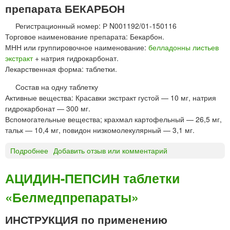
препарата БЕКАРБОН
т
а
р
б
Регистрационный номер: Р N001192/01-150116
ь
л
Торговое наименование препарата: Бекарбон.
"
е
МНН или группировочное наименование:
белладонны листьев
М
т
экстракт
+ натрия гидрокарбонат.
у
к
Лекарственная форма: таблетки.
р
и
о
В
Состав на одну таблетку
м
Е
Активные вещества: Красавки экстракт густой — 10 мг, натрия
с
Р
гидрокарбонат — 300 мг.
к
О
Вспомогательные вещества; крахмал картофельный — 26,5 мг,
и
Ф
тальк — 10,4 мг, повидон низкомолекулярный — 3,1 мг.
й
А
"
Р
Подробнее
о
Добавить отзыв или комментарий
М
Б
Е
АЦИДИН-ПЕПСИН таблетки
К
«Белмедпрепараты»
А
Р
Б
ИНСТРУКЦИЯ по применению
О