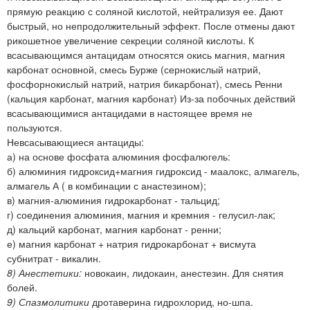
прямую реакцию с соляной кислотой, нейтрализуя ее. Дают
быстрый, но непродолжительный эффект. После отмены дают
рикошетное увеличение секреции соляной кислоты. К
всасывающимся антацидам относятся окись магния, магния
карбонат основной, смесь Бурже (сернокислый натрий,
фосфорнокислый натрий, натрия бикарбонат), смесь Ренни
(кальция карбонат, магния карбонат) Из-за побочных действий
всасывающимися антацидами в настоящее время не
пользуются.
Невсасывающиеся антациды:
а) на основе фосфата алюминия фосфалюгель:
б) алюминия гидроксид+магния гидроксид - маалокс, алмагель,
алмагель А ( в комбинации с анастезином);
в) магния-алюминия гидрокарбонат - тальцид;
г) соединения алюминия, магния и кремния - гелусил-лак;
д) кальций карбонат, магния карбонат - ренни;
е) магния карбонат + натрия гидрокарбонат + висмута
субнитрат - викалин.
8) Анестетики:
новокаин, лидокаин, анестезин. Для снятия
болей.
9) Спазмолитики
дротаверина гидрохлорид, но-шпа.