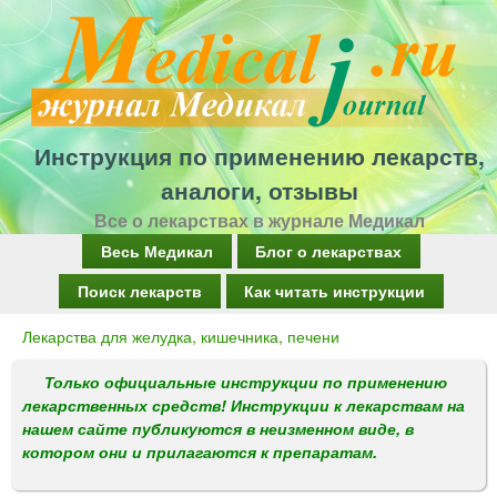
Перейти
к
основному
содержанию
Инструкция по применению лекарств,
аналоги, отзывы
Все о лекарствах в журнале Медикал
Г
Весь Медикал
Блог о лекарствах
л
Поиск лекарств
Как читать инструкции
а
Лекарства для желудка, кишечника, печени
Вы
в
здесь
Только официальные инструкции по применению
н
лекарственных средств! Инструкции к лекарствам на
о
нашем сайте публикуются в неизменном виде, в
котором они и прилагаются к препаратам.
е