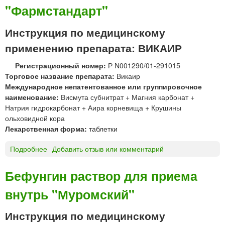
"Фармстандарт"
и
л
и
Инструкция по медицинскому
н
применению препарата: ВИКАИР
ж
и
Регистрационный номер:
Р N001290/01-291015
д
Торговое название препарата:
Викаир
к
Международное непатентованное или группировочное
о
наименование:
Висмута субнитрат + Магния карбонат +
с
Натрия гидрокарбонат + Аира корневища + Крушины
т
ольховидной кора
ь
Лекарственная форма:
таблетки
«
И
Подробнее
о
Добавить отзыв или комментарий
в
В
а
И
Бефунгин раствор для приема
н
К
о
внутрь "Муромский"
А
в
И
с
Р
Инструкция по медицинскому
к
т