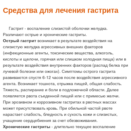
м
е
Средства для лечения гастрита
н
ю
Гастрит - воспаление слизистой оболочки желудка.
Различают острые и хронические гастриты.
Острый гастрит
возникает в результате воздействия на
слизистую желудка агрессивных внешних факторов
(инфекционные агенты, токсические вещества, алкоголь,
кислоты и щелочи, горячая или слишком холодная пища) или в
результате воздействия внутренних факторов (распад белка при
лучевой болезни или ожогах). Симптомы острого гастрита
развиваются спустя 6-12 часов после воздействия агрессивного
агента. Возникает тошнота, отрыжка пищей, общая слабость.
Тяжесть, распирание и боли в подложечной области. Далее
появляется рвота съеденной пищей или с примесью желчи.
При эрозивном и коррозивном гастритах в рвотных массах
может присутствовать кровь. При обильной частой рвоте
нарастает слабость, бледность и сухость кожи и слизистых,
учащение сердцебиения за счет обезвоживания.
Хронические гастриты
- длительно текущее воспаление