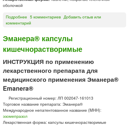
п
п
оболочкой
а
е
р
н
Подробнее
о
5 комментариев
Добавить отзыв или
а
з
комментарий
Э
т
и
с
ы
я
к
Эманера® капсулы
»
д
е
л
кишечнорастворимые
й
я
п
п
®
ИНСТРУКЦИЯ по применению
р
т
лекарственного препарата для
и
а
е
б
медицинского применения Эманера®
м
л
Emanera®
а
е
в
т
Регистрационный номер: ЛП 002047-161013
н
к
Торговое название препарата: Эманера®
у
и
Международное непатентованное название (MHH):
т
эзомепразол
р
Лекарственная форма: капсулы кишечнорастворимые
ь