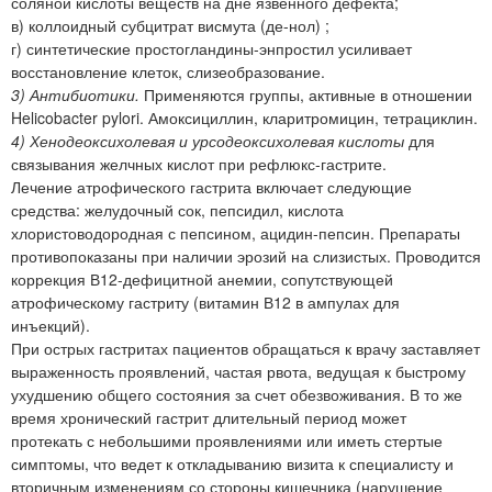
соляной кислоты веществ на дне язвенного дефекта;
в) коллоидный субцитрат висмута (де-нол) ;
г) синтетические простогландины-энпростил усиливает
восстановление клеток, слизеобразование.
3) Антибиотики.
Применяются группы, активные в отношении
Helicobacter pylori. Амоксициллин, кларитромицин, тетрациклин.
4) Хенодеоксихолевая и урсодеоксихолевая кислоты
для
связывания желчных кислот при рефлюкс-гастрите.
Лечение атрофического гастрита включает следующие
средства: желудочный сок, пепсидил, кислота
хлористоводородная с пепсином, ацидин-пепсин. Препараты
противопоказаны при наличии эрозий на слизистых. Проводится
коррекция В12-дефицитной анемии, сопутствующей
атрофическому гастриту (витамин В12 в ампулах для
инъекций).
При острых гастритах пациентов обращаться к врачу заставляет
выраженность проявлений, частая рвота, ведущая к быстрому
ухудшению общего состояния за счет обезвоживания. В то же
время хронический гастрит длительный период может
протекать с небольшими проявлениями или иметь стертые
симптомы, что ведет к откладыванию визита к специалисту и
вторичным изменениям со стороны кишечника (нарушение