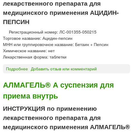
лекарственного препарата для
Н
т
медицинского применения АЦИДИН-
а
ПЕПСИН
б
л
Регистрационный номер: ЛС-001355-050215
е
Торговое название: Ацидин-пепсин
т
МНН или группировочное название: Бетаин + Пепсин
к
Химическое название: нет
и
Лекарственная форма: таблетки
«
Т
Подробнее
о
Добавить отзыв или комментарий
а
А
т
Ц
АЛМАГЕЛЬ® А суспензия для
х
И
и
приема внутрь
Д
м
И
ф
Н
ИНСТРУКЦИЯ по применению
а
-
лекарственного препарата для
р
П
м
Е
медицинского применения АЛМАГЕЛЬ®
п
П