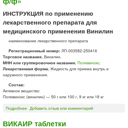
ф/ф»
Т
О
ИНСТРУКЦИЯ по применению
Н
лекарственного препарата для
т
а
медицинского применения Винилин
б
наименование лекарственного препарата
л
е
Регистрационный номер:
ЛП-003582-250416
т
Торговое название.
Винилин.
к
МНН или группировочное название.
Поливинокс
.
и
Лекарственная форма.
Жидкость для приема внутрь и
М
наружного применения.
а
й
Состав:
л
Активное вещество:
а
Поливинокс (винилин) — 50 г или 100 г, 9 кг или 18 кг
н
Подробнее
о
Добавить отзыв или комментарий
В
и
ВИКАИР таблетки
н