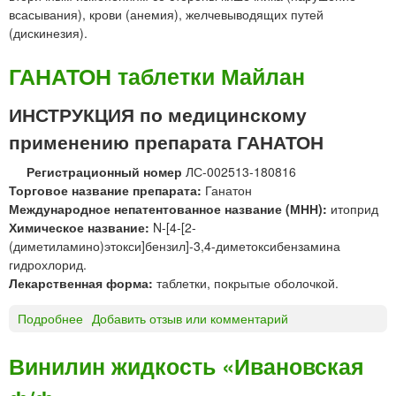
всасывания), крови (анемия), желчевыводящих путей
(дискинезия).
ГАНАТОН таблетки Майлан
ИНСТРУКЦИЯ по медицинскому
применению препарата ГАНАТОН
Регистрационный номер
ЛС-002513-180816
Торговое название препарата:
Ганатон
Международное непатентованное название (МНН):
итоприд
Химическое название:
N-[4-[2-
(диметиламино)этокси]бензил]-3,4-диметоксибензамина
гидрохлорид.
Лекарственная форма:
таблетки, покрытые оболочкой.
Подробнее
о
Добавить отзыв или комментарий
Г
А
Винилин жидкость «Ивановская
Н
А