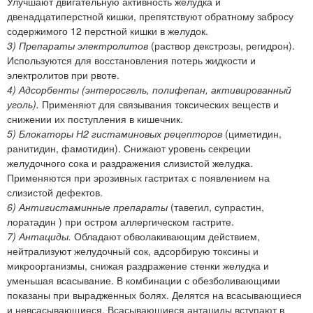
Улучшают двигательную активность желудка и
двенадцатиперстной кишки, препятствуют обратному забросу
содержимого 12 перстной кишки в желудок.
3) Препараты электролитов
(раствор декстрозы, регидрон).
Используются для восстановления потерь жидкости и
электролитов при рвоте.
4) Адсорбенты (энтеросгель, полифепан, активированный
уголь).
Применяют для связывания токсических веществ и
снижении их поступления в кишечник.
5) Блокаторы Н2 гистаминовых рецепторов
(циметидин,
ранитидин, фамотидин). Снижают уровень секреции
желудочного сока и раздражения слизистой желудка.
Применяются при эрозивных гастритах с появлением на
слизистой дефектов.
6) Антигистаминные препараты
(тавегил, супрастин,
лоратадин ) при остром аллергическом гастрите.
7) Антациды.
Обладают обволакивающим действием,
нейтрализуют желудочный сок, адсорбирую токсины и
микроорганизмы, снижая раздражение стенки желудка и
уменьшая всасывание. В комбинации с обезболивающими
показаны при вырадженных болях. Делятся на всасывающиеся
и невсасывающиеся. Всасывающиеся антациды вступают в