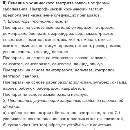
II) Лечение хронического гастрита
зависит от формы
заболевания. Неатрофический хронический гастрит
предполагает назначение следующих препаратов.
1) Блокаторы протонной помпы.
Препараты на основе омепразола: омепразол, гастрозол,
демепразол, биопразол, зероцид, золсер, ломак, крисмел,
лосек, омез, омегаст, омезол, желкизол, омепар, омизак,
омитокс, омипикс, пептикум, промез, ортанол, рисек, ромсек,
ультоп, сопрал, хелицид, цисагаст.
Препараты на основе лансопразола: ланзап, геликол,
ланзоптол, лансопразол, лансофед, ланцид, эпикур.
Препараты на основе пантопразола: нольпаза, контролок,
пептазол, санпраз.
Препараты на основе рабепразола: золиспан, зульбекс, онтайм,
париет, рабелок, рабепразол, хайрабезол.
Препарат на основе эзомепразола нексиум.
2) Препараты, улучшающие защитные свойства слизистой
оболочки.
а) карбеноксолон натрия ( биогастрон, вентроксол, кавед-С )
увеличивает восстановление эпителиальных клеток слизистой;
б) сукральфат (вентер) образует устойчивые к действию