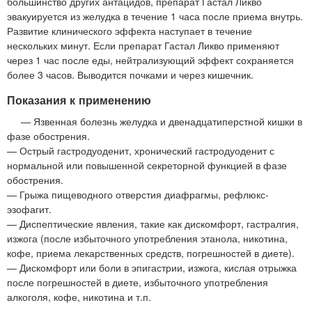
большинство других антацидов, препарат Гастал Ликво
эвакуируется из желудка в течение 1 часа после приема внутрь.
Развитие клинического эффекта наступает в течение
нескольких минут. Если препарат Гастал Ликво применяют
через 1 час после еды, нейтрализующий эффект сохраняется
более 3 часов. Выводится почками и через кишечник.
Показания к применению
— Язвенная болезнь желудка и двенадцатиперстной кишки в
фазе обострения.
— Острый гастродуоденит, хронический гастродуоденит с
нормальной или повышенной секреторной функцией в фазе
обострения.
— Грыжа пищеводного отверстия диафрагмы, рефлюкс-
эзофагит.
— Диспептические явления, такие как дискомфорт, гастралгия,
изжога (после избыточного употребления этанола, никотина,
кофе, приема лекарственных средств, погрешностей в диете).
— Дискомфорт или боли в эпигастрии, изжога, кислая отрыжка
после погрешностей в диете, избыточного употребления
алкоголя, кофе, никотина и т.п.