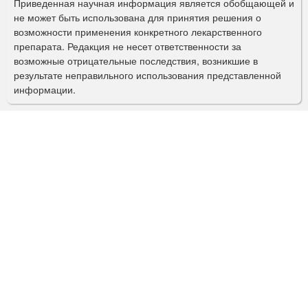
Приведенная научная информация является обобщающей и
п
не может быть использована для принятия решения о
о
возможности применения конкретного лекарственного
препарата. Редакция не несет ответственности за
и
возможные отрицательные последствия, возникшие в
с
результате неправильного использования представленной
информации.
к
а