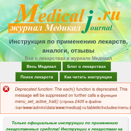
Перейти
к
основному
содержанию
Инструкция по применению лекарств,
аналоги, отзывы
Все о лекарствах в журнале Медикал
Г
Весь Медикал
Блог о лекарствах
л
Поиск лекарств
Как читать инструкции
а
Deprecated function
: The each() function is deprecated. This
Сообщение
в
message will be suppressed on further calls в функции
об
menu_set_active_trail()
(строка
2405
в файле
н
/var/www/admini/data/www/medicalj.ru/tabletki/includes/menu.i
ошибке
о
е
Только официальные инструкции по применению
лекарственных средств! Инструкции к лекарствам на