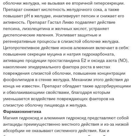
оболочки желудка, не вызывая ее вторичной гиперсекреции.
Препарат снижает кислотность желудочного сока, а также
повышает pH в желудке, инактивирует пепсин и снижает его
активность. Препарат Гастал Ликво подавляет действие
пепсина, лизолецитина и желчных кислот, устраняет
диспепсические явления. Усиливает защитные и
регенеративные процессы в слизистой оболочке желудка.
Цитопротективное действие ионов алюминия включает в себя:
повышение секреции муцина и натрия гидрокарбоната,
активацию продукции простагландина E2 и оксида азота (NO),
накопление эпидермального фактора роста в местах
повреждения слизистой оболочки, повышение концентрации
фосфолипидов в стенке желудка. Механизм этого действия до
конца не известен. Препарат обладает также адсорбирующими
и обволакивающими свойствами, благодаря которым
уменьшается воздействие повреждающих факторов на
слизистую оболочку пищевода и желудка.
Фармакокинетика
Магния гидроксид и алюминия гидроксид представляют собой
антациды преимущественно местного действия и из-за низкой
абсорбции не оказывают системного действия. Как и