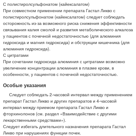
С полистиролсульфонатом (кайексалатом)
При совместном применении препарата Гастал Ликво с
полистиролсульфонатом (кайексалатом) следует соблюдать
осторожность из-за возможного риска снижения эффективности
связывания калия смолой и развития метаболического алкалоза
у пациентов с почечной недостаточностью (для алюминия
гидроксида и магния гидроксида) и обструкции кишечника (для
алюминия гидроксида).
С цитратами
При сочетании гидроксида алюминия с цитратами возможно
увеличение концентрации алюминия в плазме крови, в
особенности, у пациентов с почечной недостаточностью.
Особые указания
Следует соблюдать 2-часовой интервал между применением
препарат Гастал Ликво и других препаратов и 4-часовой
интервал между приемом препарата Гастал Ликво и
фторхинолонов (см. раздел «Взаимодействие с другими
лекарственными средствами»).
Следует избегать длительного назначения препарата Гастал
Ликво при нарушениях функции почек.