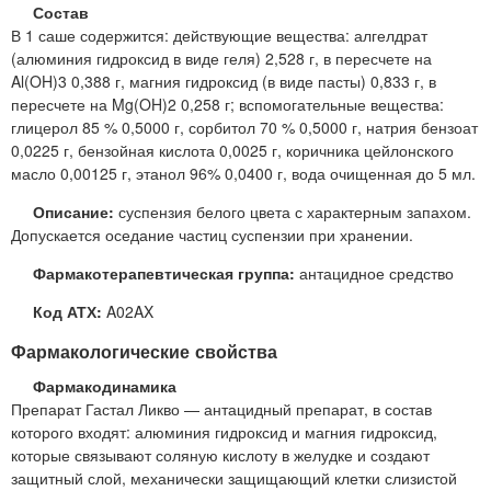
Состав
В 1 саше содержится: действующие вещества: алгелдрат
(алюминия гидроксид в виде геля) 2,528 г, в пересчете на
Al(OH)3 0,388 г, магния гидроксид (в виде пасты) 0,833 г, в
пересчете на Mg(OH)2 0,258 г; вспомогательные вещества:
глицерол 85 % 0,5000 г, сорбитол 70 % 0,5000 г, натрия бензоат
0,0225 г, бензойная кислота 0,0025 г, коричника цейлонского
масло 0,00125 г, этанол 96% 0,0400 г, вода очищенная до 5 мл.
Описание:
суспензия белого цвета с характерным запахом.
Допускается оседание частиц суспензии при хранении.
Фармакотерапевтическая группа:
антацидное средство
Код АТХ:
A02AX
Фармакологические свойства
Фармакодинамика
Препарат Гастал Ликво — антацидный препарат, в состав
которого входят: алюминия гидроксид и магния гидроксид,
которые связывают соляную кислоту в желудке и создают
защитный слой, механически защищающий клетки слизистой