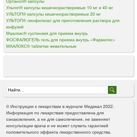
Ортанол® капсулы
Ультоп® капсулы кишечнорастворимые 10 мг и 40 мг
УЛЬТОП® капсулы кишечнорастворимые 20 мг
УЛЬТОП® лиофилизат для приготовления раствора для
инфузий
Маалокс® суспензия для приема внутрь
ФОСФАЛЮГЕЛЬ гель для приема внутрь «Фарматис»
МААЛОКС® таблетки жевательные
Ф
о
© Инструкции к лекарствам в журнале Медикал 2022.
р
Информация по лекарствам предоставлена для
ознакомления, а не для самолечения, не заменяет
м
консультации врача и не может служить гарантией
а
положительного эффекта лекарственного средства.