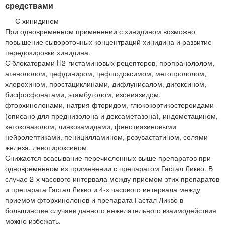
средствами
С хинидином
При одновременном применении с хинидином возможно
повышение сывороточных концентраций хинидина и развитие
передозировки хинидина.
С блокаторами H2-гистаминовых рецепторов, пропранололом,
атенололом, цефдиниром, цефподоксимом, метопрололом,
хлорохином, простациклинами, дифлунисалом, дигоксином,
бисфосфонатами, этамбутолом, изониазидом,
фторхинолонами, натрия фторидом, глюкокортикостероидами
(описано для преднизолона и дексаметазона), индометацином,
кетоконазолом, линкозамидами, фенотиазиновыми
нейролептиками, пеницилламином, розувастатином, солями
железа, левотироксином
Снижается всасывание перечисленных выше препаратов при
одновременном их применении с препаратом Гастал Ликво. В
случае 2-х часового интервала между приемом этих препаратов
и препарата Гастал Ликво и 4-х часового интервала между
приемом фторхинолонов и препарата Гастал Ликво в
большинстве случаев данного нежелательного взаимодействия
можно избежать.