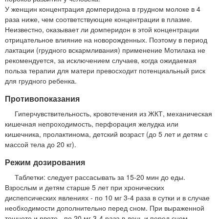
У женщин концентрация домперидона в грудном молоке в 4
раза ниже, чем соответствующие концентрации в плазме.
Неизвестно, оказывает ли домперидон в этой концентрации
отрицательное влияние на новорожденных. Поэтому в период
лактации (грудного вскармливания) применение Мотилака не
рекомендуется, за исключением случаев, когда ожидаемая
польза терапии для матери превосходит потенциальный риск
для грудного ребенка.
Противопоказания
Гиперчувствительность, кровотечения из ЖКТ, механическая
кишечная непроходимость, перфорация желудка или
кишечника, пролактинома, детский возраст (до 5 лет и детям с
массой тела до 20 кг).
Режим дозирования
Таблетки: следует рассасывать за 15-20 мин до еды.
Взрослым и детям старше 5 лет при хронических
диспепсических явлениях - по 10 мг 3-4 раза в сутки и в случае
необходимости дополнительно перед сном. При выраженной
тошноте и рвоте - по 20 мг 3-4 раза в день и перед сном.