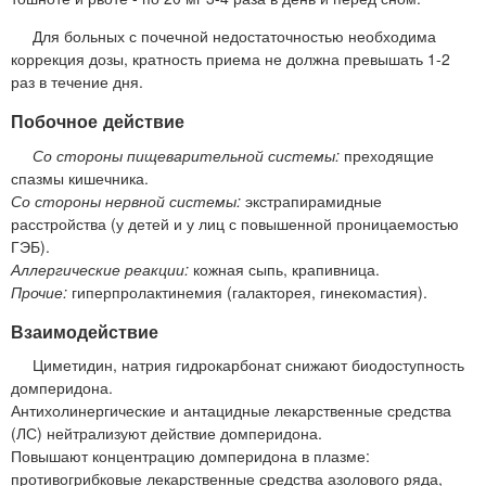
Для больных с почечной недостаточностью необходима
коррекция дозы, кратность приема не должна превышать 1-2
раз в течение дня.
Побочное действие
Со стороны пищеварительной системы:
преходящие
спазмы кишечника.
Со стороны нервной системы:
экстрапирамидные
расстройства (у детей и у лиц с повышенной проницаемостью
ГЭБ).
Аллергические реакции:
кожная сыпь, крапивница.
Прочие:
гиперпролактинемия (галакторея, гинекомастия).
Взаимодействие
Циметидин, натрия гидрокарбонат снижают биодоступность
домперидона.
Антихолинергические и антацидные лекарственные средства
(ЛС) нейтрализуют действие домперидона.
Повышают концентрацию домперидона в плазме:
противогрибковые лекарственные средства азолового ряда,