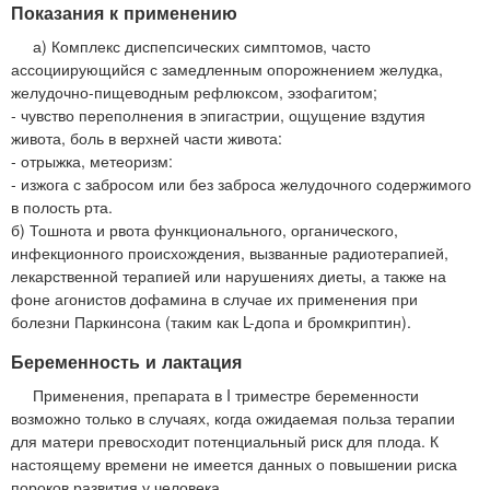
Показания к применению
а) Комплекс диспепсических симптомов, часто
ассоциирующийся с замедленным опорожнением желудка,
желудочно-пищеводным рефлюксом, эзофагитом;
- чувство переполнения в эпигастрии, ощущение вздутия
живота, боль в верхней части живота:
- отрыжка, метеоризм:
- изжога с забросом или без заброса желудочного содержимого
в полость рта.
б) Тошнота и рвота функционального, органического,
инфекционного происхождения, вызванные радиотерапией,
лекарственной терапией или нарушениях диеты, а также на
фоне агонистов дофамина в случае их применения при
болезни Паркинсона (таким как L-допа и бромкриптин).
Беременность и лактация
Применения, препарата в I триместре беременности
возможно только в случаях, когда ожидаемая польза терапии
для матери превосходит потенциальный риск для плода. К
настоящему времени не имеется данных о повышении риска
пороков развития у человека.