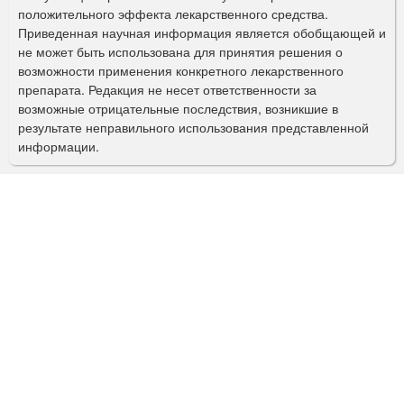
а
положительного эффекта лекарственного средства.
Приведенная научная информация является обобщающей и
п
не может быть использована для принятия решения о
о
возможности применения конкретного лекарственного
препарата. Редакция не несет ответственности за
и
возможные отрицательные последствия, возникшие в
с
результате неправильного использования представленной
информации.
к
а