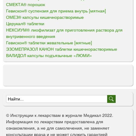
СМЕКТА® порошок
Гевискон® суспензия для приема внутрь [мятная]
ОМЕЗ® капсулы кишечнорастворимые
Церукал® таблетки
НЕКСИУМ® лиофилизат для приготовления раствора для
внутривенного введения
Гевискон® таблетки жевательные [мятные]
ЭЗОМЕПРАЗОЛ КАНОН таблетки кишечнорастворимые
ВАЛИДОЛ капсулы подъязычные «ЛЮМИ»
Ф
о
© Инструкции к лекарствам в журнале Медикал 2022.
р
Информация по лекарствам предоставлена для
ознакомления, а не для самолечения, не заменяет
м
консультации врача и не может служить гарантией