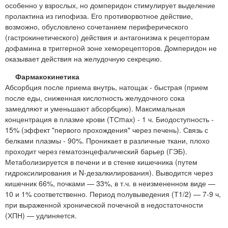
особенно у взрослых, но домперидон стимулирует выделение
пролактина из гипофиза. Его противорвотное действие,
возможно, обусловлено сочетанием периферического
(гастрокинетического) действия и антагонизма к рецепторам
дофамина в триггерной зоне хеморецепторов. Домперидон не
оказывает действия на желудочную секрецию.
Фармакокинетика
Абсорбция после приема внутрь, натощак - быстрая (прием
после еды, сниженная кислотность желудочного сока
замедляют и уменьшают абсорбцию). Максимальная
концентрация в плазме крови (ТСmах) - 1 ч. Биодоступность -
15% (эффект "первого прохождения" через печень). Связь с
белками плазмы - 90%. Проникает в различные ткани, плохо
проходит через гематоэнцефалический барьер (ГЭБ).
Метаболизируется в печени и в стенке кишечника (путем
гидроксилирования и N-дезалкилирования). Выводится через
кишечник 66%, почками — 33%, в т.ч. в неизмененном виде —
10 и 1% соответственно. Период полувыведения (Т1/2) — 7-9 ч,
при выраженной хронической почечной в недостаточности
(ХПН) — удлиняется.