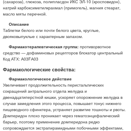
(сахароза), глюкоза, полипласдон ИКС ЭЛ-10 (кросповидон),
натрий карбоксиметилкрахмал (примогель), магния стеарат,
масло мяты перечной.
Описание
Таблетки белого или почти белого цвета, круглые,
двояковыпуклые с характерным запахом.
Фармакотерапевтическая группа:
противорвотное
средство — дофаминовых рецепторов блокатор центральный
Код АТХ: А03FА03
Фармакологические свойства:
Фармакологическое действие
Увеличивает продолжительность перистальтических
сокращений антрального отдела желудка и
двенадцатиперстной кишки, ускоряет опорожнение желудка в
случае замедления этого процесса, повышает тонус нижнего
пищеводного сфинктера, устраняет развитие тошноты и рвоты.
Домперидон плохо проникает через гематоэнцефалический
барьер, поэтому применение домперидона редко
сопровождается экстрапирамидными побочными эффектами,