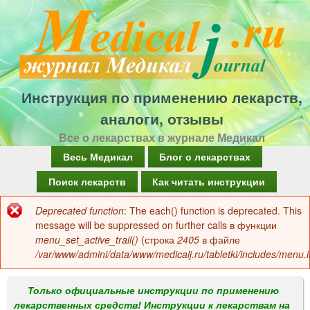
Перейти
к
основному
содержанию
Инструкция по применению лекарств,
аналоги, отзывы
Все о лекарствах в журнале Медикал
Г
Весь Медикал
Блог о лекарствах
л
Поиск лекарств
Как читать инструкции
а
Deprecated function
: The each() function is deprecated. This
Сообщение
в
message will be suppressed on further calls в функции
об
menu_set_active_trail()
(строка
2405
в файле
н
/var/www/admini/data/www/medicalj.ru/tabletki/includes/menu.i
ошибке
о
е
Только официальные инструкции по применению
лекарственных средств! Инструкции к лекарствам на