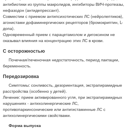
антибиотики из группы макролидов, ингибиторы ВИЧ-протеазы,
нефазодон (антидепрессант).
Совместим с приемом антипсихотических ЛС (нейролептиков),
агонистами дофаминергических рецепторов (бромокриптин, L-
допа).
Одновременный прием с парацетамолом и дигоксином не
оказывал влияния на концентрацию этих ЛС в крови.
С осторожностью
Почечная/печеночная недостаточность, период лактации,
беременность.
Передозировка
Симптомы: сонливость, дезориентация, экстрапирамидные
расстройства (особенно у детей).
Лечение: прием активированного угля, при экстрапирамидных
нарушениях - антихолинергические ЛС,
противопаркинсонические или антигистаминные ЛС с
антихолинергическими свойствами.
Форма выпуска