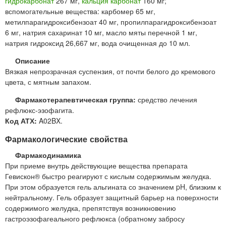
гидрокарбонат
267 мг,
кальция карбонат
160 мг;
вспомогательные вещества: карбомер 65 мг,
метилпарагидроксибензоат 40 мг, пропилпарагидроксибензоат
6 мг, натрия сахаринат 10 мг, масло мяты перечной 1 мг,
натрия гидроксид 26,667 мг, вода очищенная до 10 мл.
Описание
Вязкая непрозрачная суспензия, от почти белого до кремового
цвета, с мятным запахом.
Фармакотерапевтическая группа:
средство лечения
рефлюкс-эзофагита.
Код АТХ:
A02BX.
Фармакологические свойства
Фармакодинамика
При приеме внутрь действующие вещества препарата
Гевискон® быстро реагируют с кислым содержимым желудка.
При этом образуется гель альгината со значением pH, близким к
нейтральному. Гель образует защитный барьер на поверхности
содержимого желудка, препятствуя возникновению
гастроэзофагеального рефлюкса (обратному забросу