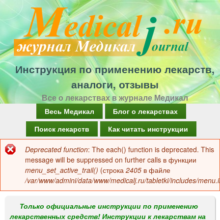
Перейти
к
основному
содержанию
Инструкция по применению лекарств,
аналоги, отзывы
Все о лекарствах в журнале Медикал
Г
Весь Медикал
Блог о лекарствах
л
Поиск лекарств
Как читать инструкции
а
Deprecated function
: The each() function is deprecated. This
Сообщение
в
message will be suppressed on further calls в функции
об
menu_set_active_trail()
(строка
2405
в файле
н
/var/www/admini/data/www/medicalj.ru/tabletki/includes/menu.i
ошибке
о
е
Только официальные инструкции по применению
лекарственных средств! Инструкции к лекарствам на