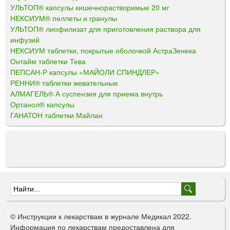
УЛЬТОП® капсулы кишечнорастворимые 20 мг
НЕКСИУМ® пеллеты и гранулы
УЛЬТОП® лиофилизат для приготовления раствора для
инфузий
НЕКСИУМ таблетки, покрытые оболочкой АстраЗенека
Онтайм таблетки Тева
ПЕПСАН-Р капсулы «МАЙОЛИ СПИНДЛЕР»
РЕННИ® таблетки жевательные
АЛМАГЕЛЬ® А суспензия для приема внутрь
Ортанол® капсулы
ГАНАТОН таблетки Майлан
Ф
о
© Инструкции к лекарствам в журнале Медикал 2022.
р
Информация по лекарствам предоставлена для