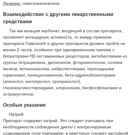
Лечение:
симптоматическое.
Взаимодействие с другими лекарственными
средствами
Так как кальция карбонат, входящий в состав препарата,
проявляет антацидную активность, то между приемом
препарата Гевискон® и других препаратов должно пройти не
менее 2 часов, особенно при одновременном приеме с
блокаторами H2-гистаминовых рецепторов, антибиотиками из
группы тетрациклина, дигоксином, фторхинолоном, солями
железа, кетоконазолом, нейролептиками, тиреоидными
гормонами, пеницилламином, бета-адреноблокаторами
(атенолол, метопролол, пропранолол),
глюкокортикостероидами, хлорохином, бисфосфонатами и
эстрамустином.
Особые указания
Натрий
Препарат содержит натрий. Это следует учитывать при
необходимости соблюдения диеты с контролируемым
содержанием соли (например, в некоторых случаях застойной