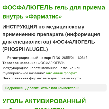
л
с
ФОСФАЛЮГЕЛЬ гель для приема
и
п
д
внутрь «Фарматис»
у
л
м
я
и
ИНСТРУКЦИЯ по медицинскому
п
з
р
применению препарата (информация
а
и
н
для специалистов) ФОСФАЛЮГЕЛЬ
е
®
м
(PHOSPHALUGEL)
э
а
к
в
Регистрационный номер:
П N012655/01-160315
с
н
Торговое название:
ФОСФАЛЮГЕЛЬ
т
у
Международное непатентованное название или
р
т
группировочное название:
алюминия фосфат
а
р
Лекарственная форма:
гель для приема внутрь
г
ь
р
Подробнее
о
Добавить отзыв или комментарий
а
Ф
н
О
УГОЛЬ АКТИВИРОВАННЫЙ
у
С
л
Ф