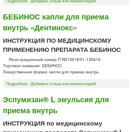
Подробнее
о
Добавить отзыв или комментарий
й
Г
л
А
БЕБИНОС капли для приема
а
Л
н
внутрь «Дентинокс»
И
Д
О
ИНСТРУКЦИЯ ПО МЕДИЦИНСКОМУ
Р
ПРИМЕНЕНИЮ ПРЕПАРАТА БЕБИНОС
®
р
Регистрационный номер П N013618/01-130416
а
Торговое название: БЕБИНОС
с
Лекарственная форма: капли для приема внутрь.
т
в
Подробнее
о
Добавить отзыв или комментарий
о
Б
р
Е
Эспумизан® L эмульсия для
д
Б
л
приема внутрь
И
я
Н
в
О
ИНСТРУКЦИЯ по медицинскому
н
С
применению препарата Эспумизан® L
у