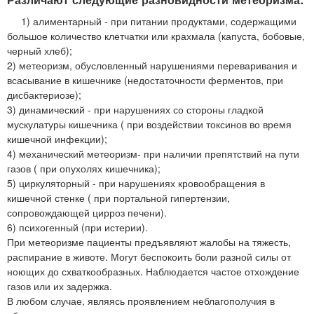
1) алиментарный - при питании продуктами, содержащими
большое количество клетчатки или крахмала (капуста, бобовые,
черный хлеб);
2) метеоризм, обусловленный нарушениями переваривания и
всасывание в кишечнике (недостаточности ферментов, при
дисбактериозе);
3) динамический - при нарушениях со стороны гладкой
мускулатуры кишечника ( при воздействии токсинов во время
кишечной инфекции);
4) механический метеоризм- при наличии препятствий на пути
газов ( при опухолях кишечника);
5) циркуляторный - при нарушениях кровообращения в
кишечной стенке ( при портальной гипертензии,
сопровождающей цирроз печени).
6) психогенный (при истерии).
При метеоризме пациенты предъявляют жалобы на тяжесть,
распирание в животе. Могут беспокоить боли разной силы от
ноющих до схваткообразных. Наблюдается частое отхождение
газов или их задержка.
В любом случае, являясь проявлением неблагополучия в