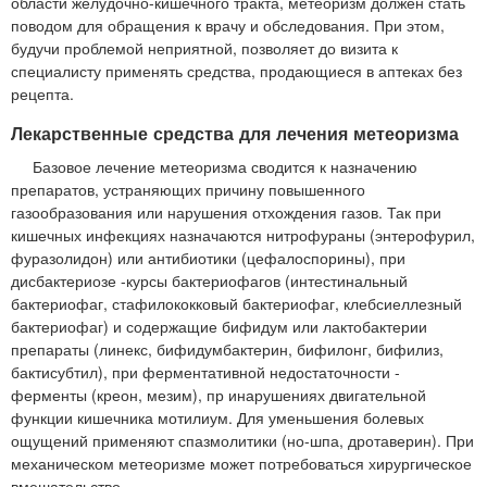
области желудочно-кишечного тракта, метеоризм должен стать
поводом для обращения к врачу и обследования. При этом,
будучи проблемой неприятной, позволяет до визита к
специалисту применять средства, продающиеся в аптеках без
рецепта.
Лекарственные средства для лечения метеоризма
Базовое лечение метеоризма сводится к назначению
препаратов, устраняющих причину повышенного
газообразования или нарушения отхождения газов. Так при
кишечных инфекциях назначаются нитрофураны (энтерофурил,
фуразолидон) или антибиотики (цефалоспорины), при
дисбактериозе -курсы бактериофагов (интестинальный
бактериофаг, стафилококковый бактериофаг, клебсиеллезный
бактериофаг) и содержащие бифидум или лактобактерии
препараты (линекс, бифидумбактерин, бифилонг, бифилиз,
бактисубтил), при ферментативной недостаточности -
ферменты (креон, мезим), пр инарушениях двигательной
функции кишечника мотилиум. Для уменьшения болевых
ощущений применяют спазмолитики (но-шпа, дротаверин). При
механическом метеоризме может потребоваться хирургическое
вмешательство.