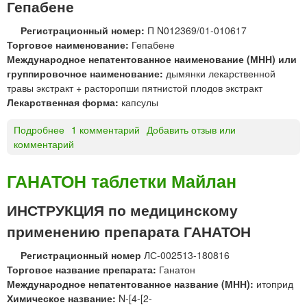
Гепабене
Регистрационный номер:
П N012369/01-010617
Торговое наименование:
Гепабене
Международное непатентованное наименование (МНН) или
группировочное наименование:
дымянки лекарственной
травы экстракт + расторопши пятнистой плодов экстракт
Лекарственная форма:
капсулы
Подробнее
о
1 комментарий
Добавить отзыв или
комментарий
Г
е
п
ГАНАТОН таблетки Майлан
а
б
ИНСТРУКЦИЯ по медицинскому
е
применению препарата ГАНАТОН
н
е
Регистрационный номер
ЛС-002513-180816
к
Торговое название препарата:
Ганатон
а
Международное непатентованное название (МНН):
итоприд
п
Химическое название:
N-[4-[2-
с