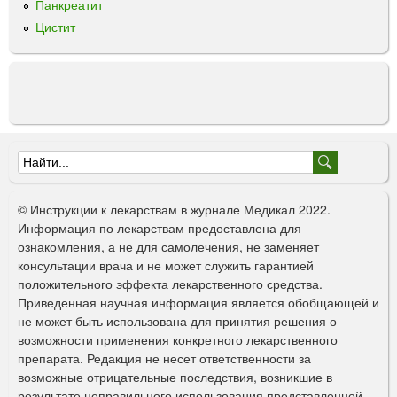
т
Панкреатит
р
Цистит
а
с
о
р
б
®
к
Ф
а
п
о
с
© Инструкции к лекарствам в журнале Медикал 2022.
р
у
Информация по лекарствам предоставлена для
л
ознакомления, а не для самолечения, не заменяет
м
ы
консультации врача и не может служить гарантией
а
положительного эффекта лекарственного средства.
Приведенная научная информация является обобщающей и
п
не может быть использована для принятия решения о
о
возможности применения конкретного лекарственного
препарата. Редакция не несет ответственности за
и
возможные отрицательные последствия, возникшие в
с
результате неправильного использования представленной