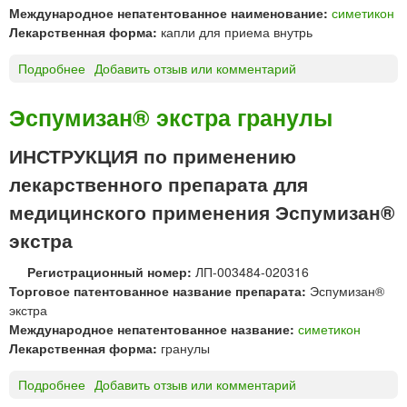
л
ч
Международное непатентованное наименование:
симетикон
е
ь
н
Лекарственная форма:
капли для приема внутрь
н
с
о
т
и
г
Подробнее
о
Добавить отзыв или комментарий
и
я
о
Э
н
д
в
с
Эспумизан® экстра гранулы
о
л
в
п
к
я
е
у
с
ИНСТРУКЦИЯ по применению
п
д
м
»
р
лекарственного препарата для
е
и
и
н
з
медицинского применения Эспумизан®
е
и
а
м
экстра
я
н
а
®
в
Регистрационный номер:
ЛП-003484-020316
б
н
Торговое патентованное название препарата:
Эспумизан®
э
у
экстра
б
т
Международное непатентованное название:
симетикон
и
р
Лекарственная форма:
гранулы
к
ь
а
Подробнее
о
Добавить отзыв или комментарий
п
Э