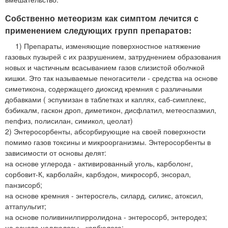
Собственно метеоризм как симптом лечится с
применением следующих групп препаратов:
1) Препараты, изменяющие поверхностное натяжение
газовых пузырей с их разрушением, затруднением образования
новых и частичным всасыванием газов слизистой оболчкой
кишки. Это так называемые пеногасители - средства на основе
симетикона, содержащего диоксид кремния с различными
добавками ( эспумизан в таблетках и каплях, саб-симплекс,
бэбикалм, гаскон дроп, диметикон, дисфлатил, метеоспазмил,
пепфиз, полисилан, симикол, цеолат)
2) Энтеросорбенты, абсорбирующие на своей поверхности
помимо газов токсины и микроорганизмы. Энтеросорбенты в
зависимости от основы делят:
на основе углерода - активированный уголь, карболонг,
сорбовит-К, карболайн, карбэдон, микросорб, энсорал,
панзисорб;
на основе кремния - энтеросгель, силард, силикс, атоксил,
аттапульгит;
на основе поливинилпирролидона - энтеросорб, энтеродез;
на основе целлюлозы - карбюлоза;