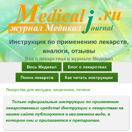
Перейти
к
основному
содержанию
Инструкция по применению лекарств,
аналоги, отзывы
Все о лекарствах в журнале Медикал
Г
Весь Медикал
Блог о лекарствах
л
Поиск лекарств
Как читать инструкции
а
Лекарства для желудка, кишечника, печени
Вы
в
здесь
Только официальные инструкции по применению
н
лекарственных средств! Инструкции к лекарствам на
о
нашем сайте публикуются в неизменном виде, в
котором они и прилагаются к препаратам.
е