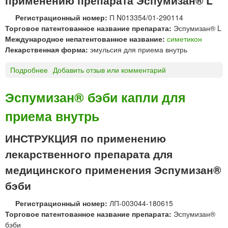
к
т
а
Регистрационный номер:
П N013354/01-290114
р
п
Торговое патентованное название препарата:
Эспумизан® L
и
л
Международное непатентованное название:
симетикон
в
и
Лекарственная форма:
эмульсия для приема внутрь
е
д
н
л
Подробнее
о
Добавить отзыв или комментарий
н
я
Э
о
п
с
Эспумизан® бэби капли для
г
р
п
о
и
приема внутрь
у
и
е
м
в
м
и
ИНСТРУКЦИЯ по применению
н
а
з
у
лекарственного препарата для
в
а
т
н
н
медицинского применения Эспумизан®
р
у
®
и
бэби
т
L
м
р
э
ы
Регистрационный номер:
ЛП-003044-180615
ь
м
ш
Торговое патентованное название препарата:
Эспумизан®
«
у
е
бэби
Д