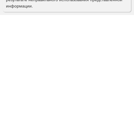
информации.
к
а