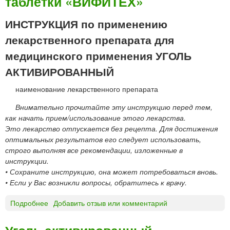
таблетки «ВИФИТЕХ»
ы
А
Л
ИНСТРУКЦИЯ по применению
Ю
лекарственного препарата для
Г
Е
медицинского применения УГОЛЬ
Л
АКТИВИРОВАННЫЙ
Ь
г
наименование лекарственного препарата
е
л
Внимательно прочитайте эту инструкцию перед тем,
ь
как начать прием/использование этого лекарства.
д
Это лекарство отпускается без рецепта. Для достижения
л
оптимальных результатов его следует использовать,
я
строго выполняя все рекомендации, изложенные в
п
инструкции.
р
• Сохраните инструкцию, она может потребоваться вновь.
и
• Если у Вас возникли вопросы, обратитесь к врачу.
е
м
Подробнее
о
Добавить отзыв или комментарий
а
У
в
Г