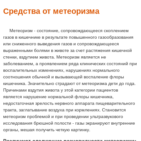
м
е
Средства от метеоризма
н
ю
Метеоризм - состояние, сопровождающееся скоплением
газов в кишечнике в результате повышенного газообразования
или сниженного выведения газов и сопровождающееся
выраженными болями в животе за счет растяжения кишечной
стенки, вздутием живота. Метеоризм является не
заболеванием, а проявлением ряда клинических состояний при
воспалительных изменениях, нарушениях нормального
соотношения обычной и вызывающей воспаление флоры
кишечника. Значительно страдают от метеоризма дети до года.
Причинами вздутия живота у этой категории пациентов
является нарушение нормальной флоры кишечника,
недостаточная зрелость нервного аппарата пищеварительного
тракта, заглатывание воздуха при кормлениях. Становится
метеоризм проблемой и при проведении ультразвукового
исследования брюшной полости - газы экранируют внутренние
органы, мешая получить четкую картинку.
Различают следующие разновидности метеоризма: