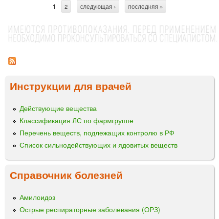
е
г
1
2
следующая ›
последняя »
С
т
о
к
л
т
и
ь
р
«
а
В
к
а
И
т
н
Ф
и
Инструкции для врачей
И
и
в
Т
и
ц
Е
р
Действующие вещества
Х
ы
о
Классификация ЛС по фармгруппе
»
в
Перечень веществ, подлежащих контролю в РФ
а
Список сильнодействующих и ядовитых веществ
н
н
ы
Справочник болезней
й
Э
Амилоидоз
к
Острые респираторные заболевания (ОРЗ)
с