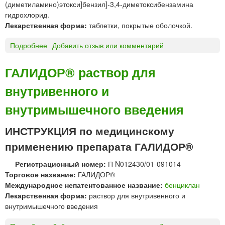
(диметиламино)этокси]бензил]-3,4-диметоксибензамина
у
гидрохлорид.
л
Лекарственная форма:
таблетки, покрытые оболочкой.
ы
М
Подробнее
о
Добавить отзыв или комментарий
е
Г
р
А
ГАЛИДОР® раствор для
к
Н
л
внутривенного и
А
е
Т
внутримышечного введения
О
Н
ИНСТРУКЦИЯ по медицинскому
т
а
применению препарата ГАЛИДОР®
б
л
Регистрационный номер:
П N012430/01-091014
е
Торговое название:
ГАЛИДОР®
т
Международное непатентованное название:
бенциклан
к
Лекарственная форма:
раствор для внутривенного и
и
внутримышечного введения
М
а