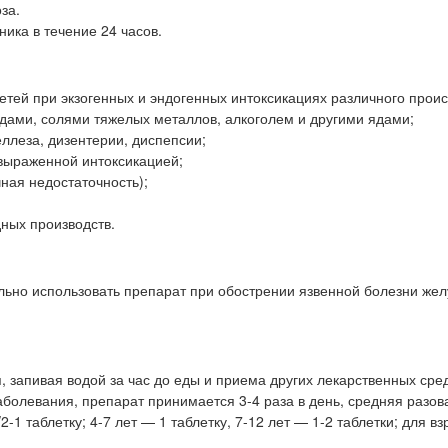
за.
ника в течение 24 часов.
детей при экзогенных и эндогенных интоксикациях различного прои
дами, солями тяжелых металлов, алкоголем и другими ядами;
ллеза, дизентерии, диспепсии;
выраженной интоксикацией;
ная недостаточность);
дных производств.
ьно использовать препарат при обострении язвенной болезни желу
 запивая водой за час до еды и приема других лекарственных сред
заболевания, препарат принимается 3-4 раза в день, средняя разов
/2-1 таблетку; 4-7 лет — 1 таблетку, 7-12 лет — 1-2 таблетки; для в