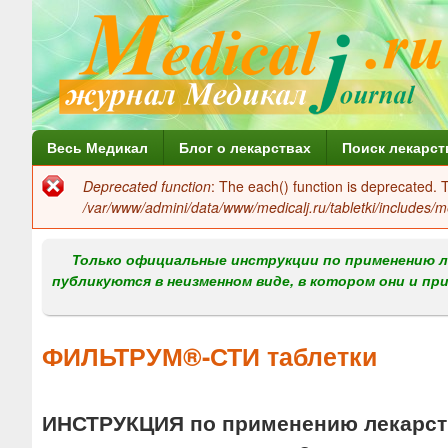
Г
Весь Медикал
Блог о лекарствах
Поиск лекарст
л
Deprecated function
: The each() function is deprecated.
Сообщение
а
/var/www/admini/data/www/medicalj.ru/tabletki/includes/m
об
в
ошибке
Только официальные инструкции по применению л
н
публикуются в неизменном виде, в котором они и пр
о
е
ФИЛЬТРУМ®-СТИ таблетки
м
е
ИНСТРУКЦИЯ по применению лекарств
н