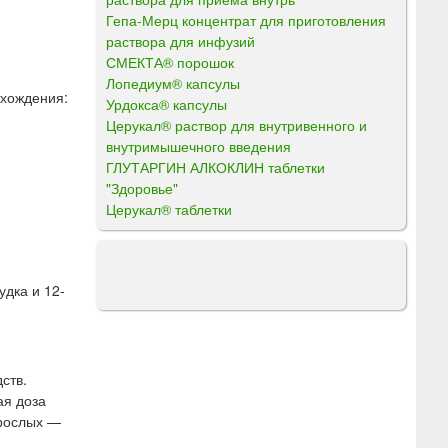
Гепа-Мерц концентрат для приготовления
раствора для инфузий
СМЕКТА® порошок
Лопедиум® капсулы
схождения:
Урдокса® капсулы
Церукал® раствор для внутривенного и
внутримышечного введения
ГЛУТАРГИН АЛКОКЛИН таблетки
"Здоровье"
Церукал® таблетки
дка и 12-
ств.
ая доза
зрослых —