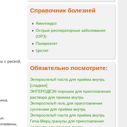
Справочник болезней
Амилоидоз
Острые респираторные заболевания
(ОРЗ)
Панкреатит
Цистит
ы с риской.
Обязательно посмотрите:
Энтеросгель® паста для приёма внутрь
[сладкая]
ЭНТЕРОДЕЗ® порошок для приготовления
раствора для приема внутрь
ина,
Энтеросгель® гель для приготовления
суспензии для приёма внутрь
Энтеросгель® паста для приёма внутрь
ых
Гепа-Мерц гранулы для приготовления
мочевины,
раствора для приема внутрь