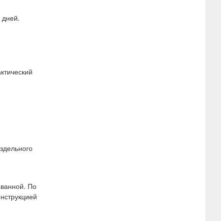
 дней.
актический
аздельного
ованной. По
инструкцией