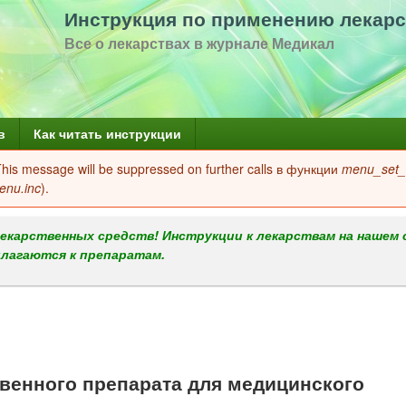
Перейти
Инструкция по применению лекарс
к
Все о лекарствах в журнале Медикал
основному
содержанию
в
Как читать инструкции
 This message will be suppressed on further calls в функции
menu_set_a
enu.inc
).
екарственных средств! Инструкции к лекарствам на нашем 
илагаются к препаратам.
енного препарата для медицинского