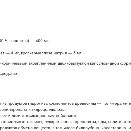
00 % вещество) — 400 мг,
ат — 4 мг, кроскармеллоза натрия — 5 мг.
то-коричневыми вкраплениями двояковыпуклой капсуловидной форм
средство
 из продуктов гидролиза компонентов древесины — полимера лигн
фенилпропана и гидроцеллюлозы.
еским дезинтоксикационным действием.
актериальные токсины, лекарственные препараты, яды, соли тяжел
продуктов обмена веществ, в том числе билирубина, холестерина, 