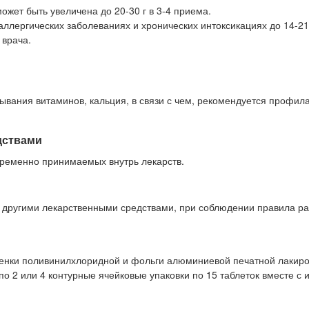
жет быть увеличена до 20-30 г в 3-4 приема.
аллергических заболеваниях и хронических интоксикациях до 14-21
 врача.
вания витаминов, кальция, в связи с чем, рекомендуется профил
дствами
ременно принимаемых внутрь лекарств.
с другими лекарственными средствами, при соблюдении правила р
пленки поливинилхлоридной и фольги алюминиевой печатной лакир
 по 2 или 4 контурные ячейковые упаковки по 15 таблеток вместе с 