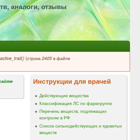
тв, аналоги, отзывы
ctive_trail()
(строка
2405
в файле
Инструкции для врачей
сайте
Действующие вещества
Классификация ЛС по фармгруппе
Перечень веществ, подлежащих
контролю в РФ
Список сильнодействующих и ядовитых
веществ