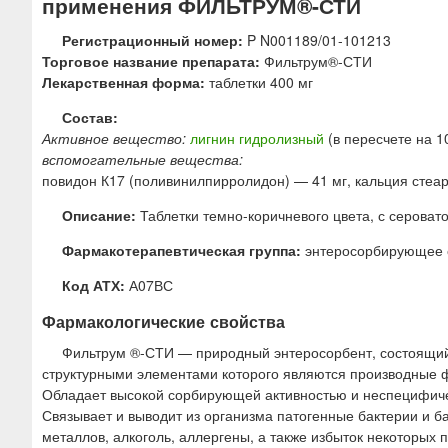
применения ФИЛЬТРУМ®-СТИ
ю
Регистрационный номер:
P N001189/01-101213
Торговое название препарата:
Фильтрум®-СТИ
Лекарственная форма:
таблетки 400 мг
Состав:
Активное вещество:
лигнин гидролизный
(в пересчете на 1
вспомогательные вещества:
повидон К17 (поливинилпирролидон) — 41 мг, кальция стеар
Описание:
Таблетки темно-коричневого цвета, с серова
Фармакотерапевтическая группа:
энтеросорбирующее 
Код АТХ:
А07ВС
Фармакологические свойства
Фильтрум ®-СТИ — природный энтеросорбент, состоящий
структурными элементами которого являются производные 
Обладает высокой сорбирующей активностью и неспецифич
Связывает и выводит из организма патогенные бактерии и б
металлов, алкоголь, аллергены, а также избыток некоторых 