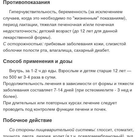
Противопоказания
Гиперчувствительность, беременность (за исключением
случаев, когда это необходимо по "жизненным" показаниям),
период лактации, тяжелая печеночная и/или почечная
недостаточность; детский возраст (до 12 лет для данной
лекарственной формы).
С осторожностью:
грибковые заболевания кожи, слизистой
оболочки полости рта, влагалища, сахарный диабет.
Способ применения и дозы
Внутрь, за 1-2 ч до еды. Взрослым и детям старше 12 лет —
по 500 мг 3-4 раза в сутки.
Продолжительность лечения в зависимости от формы и тяжести
заболевания составляет 7-14 дней (при остеомиелите - 3 нед и
более).
При длительных или повторных курсах лечение следует
проводить под контролем функции печени и почек.
Побочное действие
Со стороны пищеварительной системы:
глоссит, стоматит,
тошнота, рвота, диарея, колит (в т.ч. псевдомембранозный), зуд