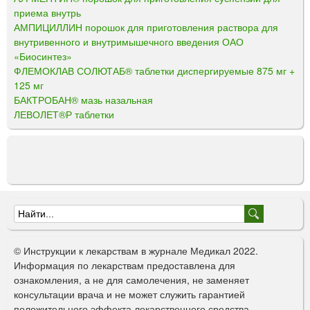
приема внутрь
АМПИЦИЛЛИН порошок для приготовления раствора для
внутривенного и внутримышечного введения ОАО
«Биосинтез»
ФЛЕМОКЛАВ СОЛЮТАБ® таблетки диспергируемые 875 мг +
125 мг
БАКТРОБАН® мазь назальная
ЛЕВОЛЕТ®Р таблетки
Ф
о
© Инструкции к лекарствам в журнале Медикал 2022.
р
Информация по лекарствам предоставлена для
ознакомления, а не для самолечения, не заменяет
м
консультации врача и не может служить гарантией
а
положительного эффекта лекарственного средства.