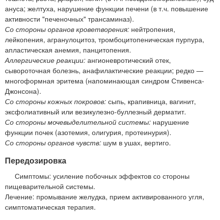
ануса; желтуха, нарушение функции печени (в т.ч. повышение
активности "печеночных" трансаминаз).
Со стороны органов кроветворения:
нейтропения,
лейкопения, агранулоцитоз, тромбоцитопеническая пурпура,
апластическая анемия, панцитопения.
Аллергические реакции:
ангионевротический отек,
сывороточная болезнь, анафилактические реакции; редко —
многоформная эритема (напоминающая синдром Стивенса-
Джонсона).
Со стороны кожных покровов:
сыпь, крапивница, вагинит,
эксфолиативный или везикулезно-буллезный дерматит.
Со стороны мочевыделительной системы:
нарушение
функции почек (азотемия, олигурия, протеинурия).
Со стороны органов чувств:
шум в ушах, вертиго.
Передозировка
Симптомы: усиление побочных эффектов со стороны
пищеварительной системы.
Лечение: промывание желудка, прием активированного угля,
симптоматическая терапия.