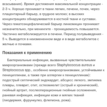
всасывания). Время достижения максимальной концентрации -
2-3 ч. Хорошо проникает в ткани легких, печени, почек, через
плацентарный барьер, в грудное молоко; в высоких
концентрациях обнаруживается в костной ткани и суставах.
Через гематоэнцефалический барьер линкомицин проникает
незначительно, при менингите - проницаемость повышается.
Частично метаболизируется в печени. Период полувыведения -
5 ч. Выводится в неизмененном виде и в виде метаболитов с
желчью и почками.
Показания к применению
Бактериальные инфекции, вызванные чувствительными
микроорганизмами (прежде всего Staphylococcus aureus и
Streptococcus spp., особенно микроорганизмами, устойчивыми к
пенициллинам, а также при аллергии к пенициллинам):
подострый септический эндокардит, абсцесс легкого, эмпиема
плевры, плеврит, отит, остеомиелит (острый и хронический),
гнойный артрит, послеоперационные гнойные осложнения,
раневая инфекция, инфекции кожи и мягких тканей
(пиодермия, фурункулез, флегмона, рожа).