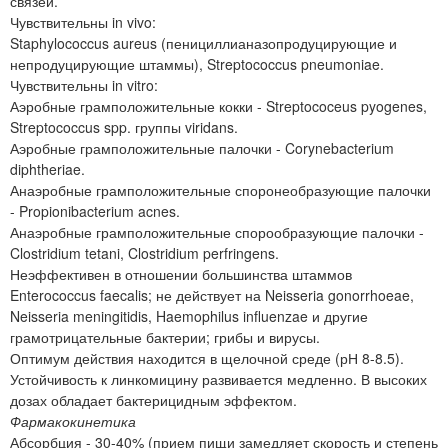
связей.
Чувствительны in vivo:
Staphylococcus aureus (пенициллианазопродуцирующие и
непродуцирующие штаммы), Streptococcus pneumoniae.
Чувствительны in vitro:
Аэробные грамположительные кокки - Streptococeus pyogenes,
Streptococcus spp. группы viridans.
Аэробные грамположительные палочки - Corynebacterium
diphtheriae.
Анаэробные грамположительные споронеобразующие палочки
- Propionibacterium acnes.
Анаэробные грамположительные спорообразующие палочки -
Clostridium tetani, Clostridium perfringens.
Неэффективен в отношении большинства штаммов
Enterococcus faecalis; не действует на Neisseria gonorrhoeae,
Neisseria meningitidis, Haemophilus influenzae и другие
грамотрицательные бактерии; грибы и вирусы.
Оптимум действия находится в щелочной среде (рН 8-8.5).
Устойчивость к линкомицину развивается медленно. В высоких
дозах обладает бактерицидным эффектом.
Фармакокинетика
Абсорбция - 30-40% (прием пищи замедляет скорость и степень