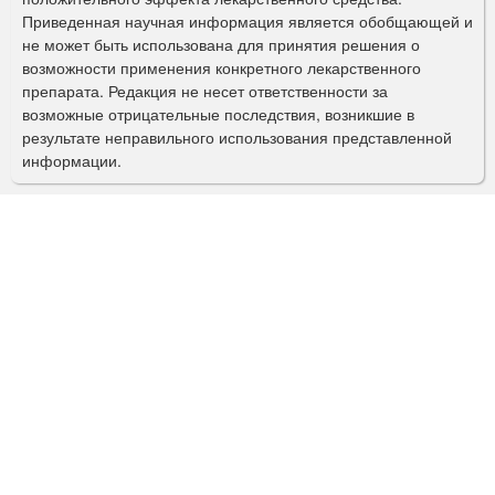
Приведенная научная информация является обобщающей и
п
не может быть использована для принятия решения о
о
возможности применения конкретного лекарственного
препарата. Редакция не несет ответственности за
и
возможные отрицательные последствия, возникшие в
с
результате неправильного использования представленной
информации.
к
а