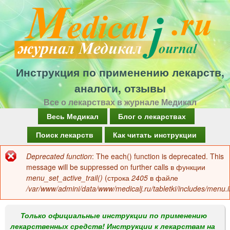
Перейти
к
основному
содержанию
Инструкция по применению лекарств,
аналоги, отзывы
Все о лекарствах в журнале Медикал
Г
Весь Медикал
Блог о лекарствах
л
Поиск лекарств
Как читать инструкции
а
Deprecated function
: The each() function is deprecated. This
Сообщение
в
message will be suppressed on further calls в функции
об
menu_set_active_trail()
(строка
2405
в файле
н
/var/www/admini/data/www/medicalj.ru/tabletki/includes/menu.i
ошибке
о
е
Только официальные инструкции по применению
лекарственных средств! Инструкции к лекарствам на