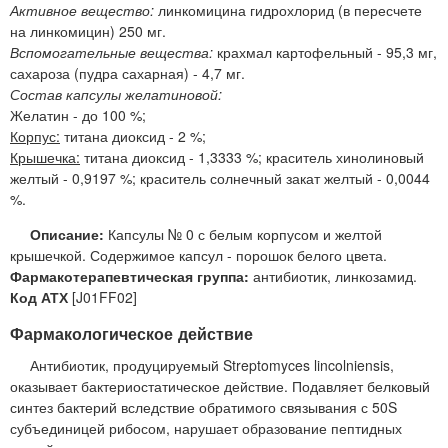
Активное вещество:
линкомицина гидрохлорид (в пересчете
на линкомицин) 250 мг.
Вспомогательные вещества:
крахмал картофельный - 95,3 мг,
сахароза (пудра сахарная) - 4,7 мг.
Состав капсулы желатиновой:
Желатин - до 100 %;
Корпус:
титана диоксид - 2 %;
Крышечка:
титана диоксид - 1,3333 %; краситель хинолиновый
желтый - 0,9197 %; краситель солнечный закат желтый - 0,0044
%.
Описание:
Капсулы № 0 с белым корпусом и желтой
крышечкой. Содержимое капсул - порошок белого цвета.
Фармакотерапевтическая группа:
антибиотик, линкозамид.
Код АТХ
[J01FF02]
Фармакологическое действие
Антибиотик, продуцируемый Streptomyces lincolniensis,
оказывает бактериостатическое действие. Подавляет белковый
синтез бактерий вследствие обратимого связывания с 50S
субъединицей рибосом, нарушает образование пептидных