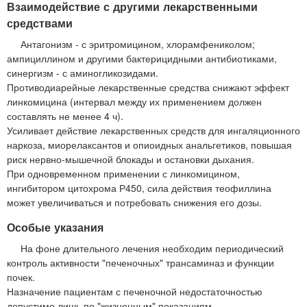
Взаимодействие с другими лекарственными
средствами
Антагонизм - с эритромицином, хлорамфениколом;
ампициллином и другими бактерицидными антибиотиками,
синергизм - с аминогликозидами.
Противодиарейные лекарственные средства снижают эффект
линкомицина (интервал между их применением должен
составлять не менее 4 ч).
Усиливает действие лекарственных средств для ингаляционного
наркоза, миорелаксантов и опиоидных анальгетиков, повышая
риск нервно-мышечной блокады и остановки дыхания.
При одновременном применении с линкомицином,
ингибитором цитохрома Р450, сила действия теофиллина
может увеличиваться и потребовать снижения его дозы.
Особые указания
На фоне длительного лечения необходим периодический
контроль активности "печеночных" трансаминаз и функции
почек.
Назначение пациентам с печеночной недостаточностью
допустимо лишь по "жизненным" показаниям.