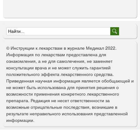
Ф
о
© Инструкции к лекарствам в журнале Медикал 2022.
р
Информация по лекарствам предоставлена для
ознакомления, а не для самолечения, не заменяет
м
консультации врача и не может служить гарантией
а
положительного эффекта лекарственного средства.
Приведенная научная информация является обобщающей и
п
не может быть использована для принятия решения о
о
возможности применения конкретного лекарственного
препарата. Редакция не несет ответственности за
и
возможные отрицательные последствия, возникшие в
с
результате неправильного использования представленной
информации.
к
а