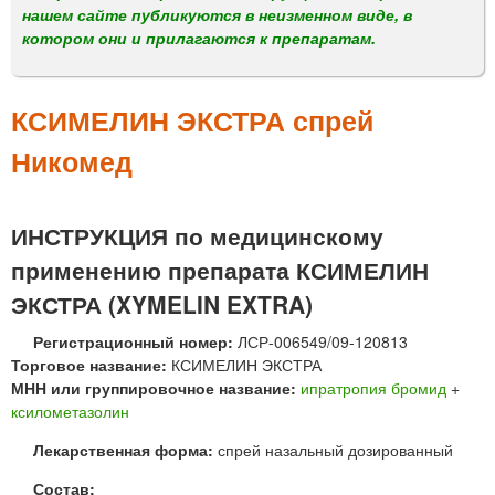
м
нашем сайте публикуются в неизменном виде, в
е
котором они и прилагаются к препаратам.
н
ю
КСИМЕЛИН ЭКСТРА спрей
Никомед
ИНСТРУКЦИЯ по медицинскому
применению препарата КСИМЕЛИН
ЭКСТРА (XYMELIN EXTRA)
Регистрационный номер:
ЛСР-006549/09-120813
Торговое название:
КСИМЕЛИН ЭКСТРА
МНН или группировочное название:
ипратропия бромид
+
ксилометазолин
Лекарственная форма:
спрей назальный дозированный
Состав: