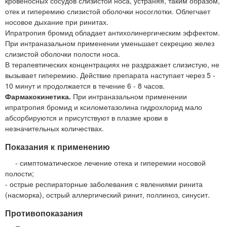
кровеносных сосудов слизистой носа, устраняя, таким образом,
отек и гиперемию слизистой оболочки носоглотки. Облегчает
носовое дыхание при ринитах.
Ипратропия бромид обладает антихолинергическим эффектом.
При интраназальном применении уменьшает секрецию желез
слизистой оболочки полости носа.
В терапевтических концентрациях не раздражает слизистую, не
вызывает гиперемию. Действие препарата наступает через 5 -
10 минут и продолжается в течение 6 - 8 часов.
Фармакокинетика.
При интраназальном применении
ипратропия бромид и ксилометазолина гидрохлорид мало
абсорбируются и присутствуют в плазме крови в
незначительных количествах.
Показания к применению
- симптоматическое лечение отека и гиперемии носовой
полости;
- острые респираторные заболевания с явлениями ринита
(насморка), острый аллергический ринит, поллиноз, синусит.
Противопоказания