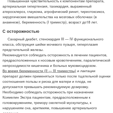
Повышенная чувствительность к компонентам препарата,
артериальная гипертензия, тахикардия, выраженный
атеросклероз, глаукома, атрофический ринит, тиреотоксикоз,
хирургические вмешательства на мозговых оболочках (в
анамнезе), беременность (I триместр), возраст до18 лет.
С осторожностью
Сахарный диабет, стенокардия III — IV функционального
класса, обструкция шейки мочевого пузыря, гиперплазия
предстательной железы.
Рекомендуется соблюдать осторожность в лечении пациентов,
предрасположенных к носовым кровотечениям, паралитической
непроходимости кишечника и больных муковисцидозом.
Во время беременности (II — III триместры)
и лактации
препарат должен применяться только после тщательной оценки
соотношения пользы и риска для матери и плода, не
допускается превышать рекомендуемую дозировку.
Необходимо соблюдать осторожность при назначении
Ксимелин Экстра пациентам, предрасположенным к
головокружениям, тремору скелетной мускулатуры, к
нарушениям сна, аритмиям, повышению артериального
давления.