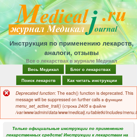
Перейти
к
основному
содержанию
Инструкция по применению лекарств,
аналоги, отзывы
Все о лекарствах в журнале Медикал
Г
Весь Медикал
Блог о лекарствах
л
Поиск лекарств
Как читать инструкции
а
Deprecated function
: The each() function is deprecated. This
Сообщение
в
message will be suppressed on further calls в функции
об
menu_set_active_trail()
(строка
2405
в файле
н
/var/www/admini/data/www/medicalj.ru/tabletki/includes/menu.i
ошибке
о
е
Только официальные инструкции по применению
лекарственных средств! Инструкции к лекарствам на