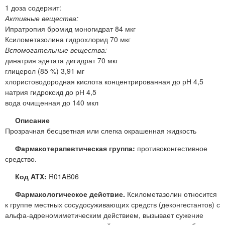
1 доза содержит:
Активные вещества:
Ипратропия бромид моногидрат 84 мкг
Ксилометазолина гидрохлорид 70 мкг
Вспомогательные вещества:
динатрия эдетата дигидрат 70 мкг
глицерол (85 %) 3,91 мг
хлористоводородная кислота концентрированная до рН 4,5
натрия гидроксид до рН 4,5
вода очищенная до 140 мкл
Описание
Прозрачная бесцветная или слегка окрашенная жидкость
Фармакотерапевтическая группа:
противоконгестивное
средство.
Код ATX:
R01AB06
Фармакологическое действие.
Ксилометазолин относится
к группе местных сосудосуживающих средств (деконгестантов) с
альфа-адреномиметическим действием, вызывает сужение