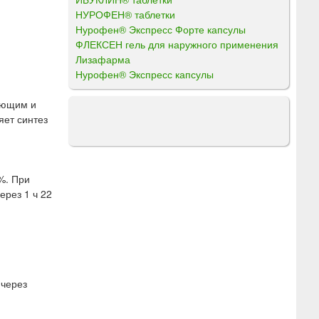
НУРОФЕН® таблетки
Нурофен® Экспресс Форте капсулы
ФЛЕКСЕН гель для наружного применения
Лизафарма
Нурофен® Экспресс капсулы
ующим и
яет синтез
%. При
ерез 1 ч 22
 через