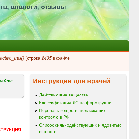
тв, аналоги, отзывы
ctive_trail()
(строка
2405
в файле
Инструкции для врачей
сайте
Действующие вещества
Классификация ЛС по фармгруппе
Перечень веществ, подлежащих
контролю в РФ
Список сильнодействующих и ядовитых
СТРУКЦИЯ
веществ