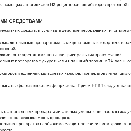
 с помощью антагонистов Н2-рецепторов, ингибиторов протонной 
ЫМИ СРЕДСТВАМИ
тензивных средств, и усиливать действие пероральных гипогликеми
оспалительными препаратами, салицилатами, глюкокортикостеро
ожнений.
ками, антиагрегантами повышает риск развития кровотечений.
ельных препаратов с диуретиками или ингибиторами АПФ повышае
окаторов медленных кальциевых каналов, препаратов лития, цикло
еньшать эффективность мифепристона. Прием НПВП следует начин
ть с антацидными препаратами с целью уменьшения частоты желу
влияют на всасываемость препарата.
льных препаратов необходимо следить за состоянием крови, а т
зраста.