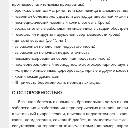
противовоспалительным препаратам;
- бронхиальная астма, ринит или крапивница в анамнезе, в
- язвенная болезнь желудка или двенадцатиперстной кишки 
- неспецифический язвенный колит, болезнь Крона;
- воспалительные заболевания кишечника в стадии обострен
- гемофилия и другие нарушения свертываемости крови;
- детский возраст (до 15 лет);
- выраженная печеночная недостаточность;
- выраженная почечная недостаточность;
- некомпенсированная сердечная недостаточность;
- послеоперационный период после аортокоронарного шунт
- желудочно-кишечные, цереброваскулярные и другие кровот
- хроническая диспепсия;
- III триместр беременности, период лактации.
С ОСТОРОЖНОСТЬЮ
Язвенная болезнь в анамнезе, бронхиальная астма в ан
заболевания и заболевания периферических артерий, дисл
алкогольный цирроз печени, почечная недостаточность, хро
крови, дегидратация, сахарный диабет, анамнестические да
сопутствующая терапия антикоагулянтами (например, варфа