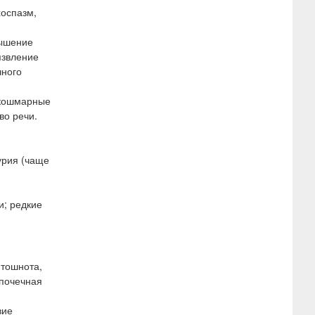
хоспазм,
вышение
язвление
чного
 кошмарные
во речи.
урия (чаще
и; редкие
 тошнота,
 почечная
вие