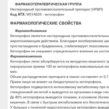
ФАРМАКОТЕРАПЕВТИЧЕСКАЯ ГРУППА
Нестероидный противовоспалительный препарат (НПВП)
Код ATX:
М01АЕ03 - кетопрофен
ФАРМАКОЛОГИЧЕСКИЕ СВОЙСТВА
Фармакодинамика
Кетопрофен является нестероидным противовоспалительн
жаропонижающим действием. Благодаря ингибированию цикло
простагландинов и брадикинина, стабилизирует лизосомал
Кетопрофен не оказывает отрицательного влияния на состоя
Фармакокинетика
Кетопрофен легко абсорбируется из желудочно-кишечного т
пероральном приеме 100 мг кетопрофена максимальные конце
мин.
Объем распределения препарата в тканях составляет от 0,1 
Прием пищи не влияет на биодоступность кетопрофена.
Кетопрофен подвергается интенсивному метаболизму при п
глюкуроновой кислотой и выводится из организма в виде глю
До 80% кетопрофена выводится почками, в основном (более
кишечник. В связи с быстрым метаболизмом его биологическ
У больных с почечной недостаточностью кетопрофен выводи