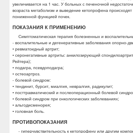
увеличивается на 1 час. У больных с печеночной недостато
возраста метаболизм и выведение кетопрофена происходят м
пониженной функцией почек.
ПОКАЗАНИЯ К ПРИМЕНЕНИЮ
Симптоматическая терапия болезненных и воспалительны
- воспалительные и дегенеративные заболевания опорно-дв
• ревматоидный артрит;
• серонегативные артриты: анкилозирующий спондилоартрит
Рейтера);
• подагра, псевдоподагра;
• остеоартроз.
- болевой синдром:
• тендинит, бурсит, миалгия, невралгия, радикулит;
• посттравматический и послеоперационный болевой синдро
• болевой синдром при онкологических заболеваниях;
• альгодисменорея;
• головная боль.
ПРОТИВОПОКАЗАНИЯ
- гиперчувствительность к кетопрофену или другим комп