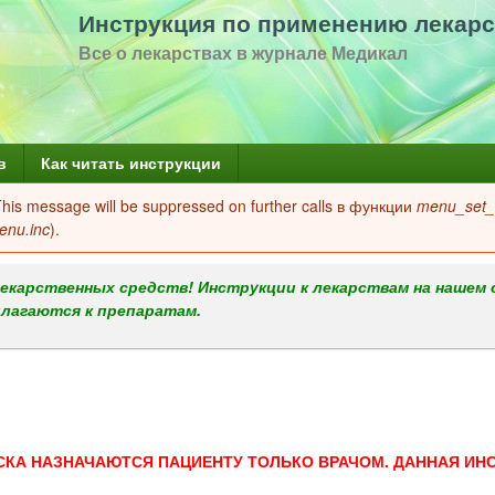
Перейти
Инструкция по применению лекарс
к
Все о лекарствах в журнале Медикал
основному
содержанию
в
Как читать инструкции
 This message will be suppressed on further calls в функции
menu_set_a
enu.inc
).
екарственных средств! Инструкции к лекарствам на нашем 
илагаются к препаратам.
СКА НАЗНАЧАЮТСЯ ПАЦИЕНТУ ТОЛЬКО ВРАЧОМ. ДАННАЯ ИН