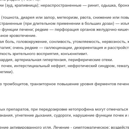
и (зуд, крапивница); нераспространенные — ринит, одышка, брон
(тошнота, диарея или запор, метеоризм, рвота, снижение или по
пространенные (при длительном применении в больших дозах) — изъ
е функции печени; редкие — перфорация органов желудочно-кише
чное кровотечение.
ая боль, головокружение, сонливость, утомляемость, нервозность,
атия; очень редкие — галлюцинации, дезориентация и расстройст
ткость зрительного восприятия, конъюнктивит.
ардия, артериальная гипертензия, периферические отеки.
 почек, интерстициальный нефрит, нефротический синдром, гемат
етики).
ю тромбоцитов, транзиторное повышение уровня ферментов печен
ных препаратов, при передозировке кетопрофена могут отмечаться
ознания, угнетение дыхания, судороги, нарушение функции почек и
ние активированного угля. Лечение - симптоматическое; воздейст