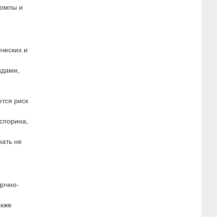
помпы и
ческих и
идами,
тся риск
спорина,
ать не
дочно-
акже