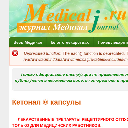
Г
Весь Медикал
Блог о лекарствах
Поиск лекарст
л
Deprecated function
: The each() function is deprecated.
Сообщение
а
/var/www/admini/data/www/medicalj.ru/tabletki/includes/m
об
в
ошибке
Только официальные инструкции по применению л
н
публикуются в неизменном виде, в котором они и пр
о
е
Кетонал ® капсулы
м
е
ЛЕКАРСТВЕННЫЕ ПРЕПАРАТЫ РЕЦЕПТУРНОГО ОТПУ
н
ТОЛЬКО ДЛЯ МЕДИЦИНСКИХ РАБОТНИКОВ.