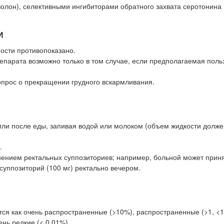
лон), селективными ингибиторами обратного захвата серотонина
И
ости противопоказано.
епарата возможно только в том случае, если предполагаемая поль
опрос о прекращении грудного вскармливания.
или после еды, запивая водой или молоком (объем жидкости долже
.
ением ректальных суппозиториев; например, больной может приня
 суппозиторий (100 мг) ректально вечером.
ся как очень распространенные (>10%), распространенные (>1, <1
ень редкие (< 0,01%).