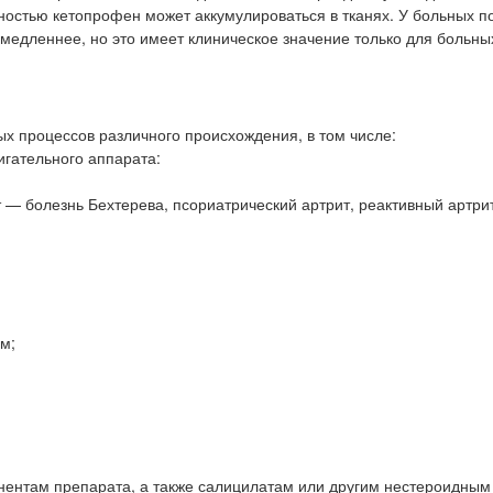
чностью кетопрофен может аккумулироваться в тканях. У больных п
едленнее, но это имеет клиническое значение только для больны
х процессов различного происхождения, в том числе:
игательного аппарата:
 — болезнь Бехтерева, псориатрический артрит, реактивный артри
м;
онентам препарата, а также салицилатам или другим нестероидным