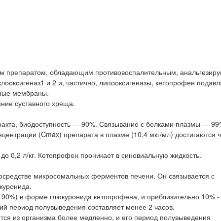
ым препаратом, обладающим противовоспалительным, анальгезир
оксигеназ1 и 2 и, частично, липооксигеназы, кетопрофен подавл
ьные мембраны.
ние суставного хряща.
ракта, биодоступность — 90%. Связывание с белками плазмы — 99
нтрации (Cmax) препарата в плазме (10,4 мкг/мл) достигаются ч
до 0,2 л/кг. Кетопрофен проникает в синовиальную жидкость.
осредстве микросомальных ферментов печени. Он связывается с
куронида.
 90%) в форме глюкуронида кетопрофена, и приблизительно 10% -
ий период полувыведения составляет менее 2 часов.
тся из организма более медленно, и его период полувыведения