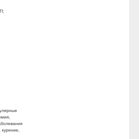
П;
кулярные
емия,
заболевания
 курение,