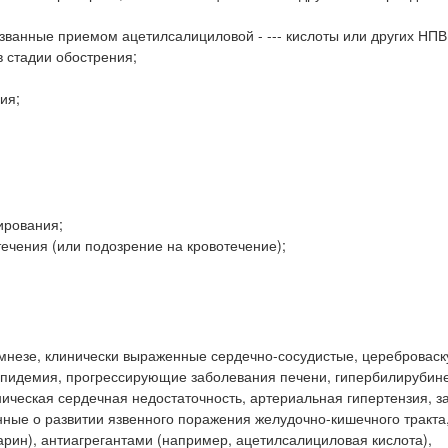
ызванные приемом ацетилсалициловой - --- кислоты или других НПВ
в стадии обострения;
ия;
ирования;
ечения (или подозрение на кровотечение);
амнезе, клинически выраженные сердечно-сосудистые, церебровас
ипидемия, прогрессирующие заболевания печени, гипербилирубин
ническая сердечная недостаточность, артериальная гипертензия, 
нные о развитии язвенного поражения желудочно-кишечного тракта,
рин), антиагрегантами (например, ацетилсалициловая кислота),