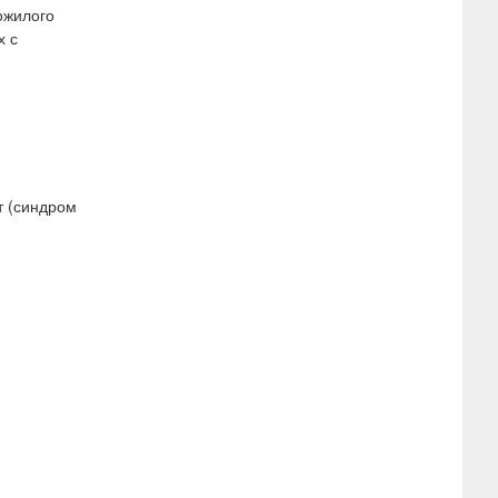
ожилого
х с
т (синдром