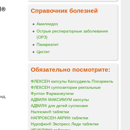
l®
Справочник болезней
Амилоидоз
Острые респираторные заболевания
(ОРЗ)
Панкреатит
Цистит
Обязательно посмотрите:
ФЛЕКСЕН капсулы Капсуджель Плоэрмель
ФЛЕКСЕН суппозитории ректальные
Фултон Фармачеутичи
ид,
АДВИЛ® МАКСИМУМ капсулы
АДВИЛ® для детей суспензия
Налгезин® таблетки
НАПРОКСЕН-АКРИ® таблетки
Нурофен® Экспресс Леди таблетки
ИБУКЛИН® таблетки