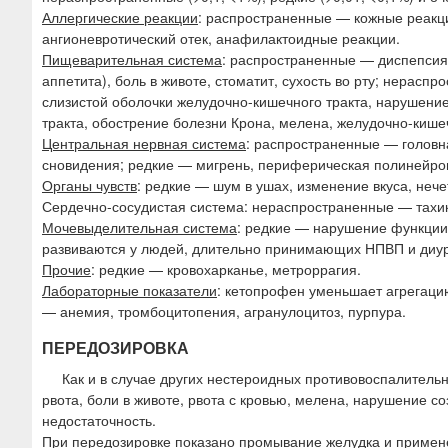
Аллергические реакции
: распространенные — кожные реакци
ангионевротический отек, анафилактоидные реакции.
Пищеварительная система
: распространенные — диспепсия 
аппетита), боль в животе, стоматит, сухость во рту; нерас
слизистой оболочки желудочно-кишечного тракта, нарушени
тракта, обострение болезни Крона, мелена, желудочно-кише
Центральная нервная система
: распространенные — головн
сновидения; редкие — мигрень, периферическая полинейроп
Органы чувств
: редкие — шум в ушах, изменение вкуса, нече
Сердечно-сосудистая система: нераспространенные — тахик
Мочевыделительная система
: редкие — нарушение функции
развиваются у людей, длительно принимающих НПВП и диур
Прочие
: редкие — кровохарканье, метроррагия.
Лабораторные показатели
: кетопрофен уменьшает агрегаци
— анемия, тромбоцитопения, агранулоцитоз, пурпура.
ПЕРЕДОЗИРОВКА
Как и в случае других нестероидных противовоспалитель
рвота, боли в животе, рвота с кровью, мелена, нарушение с
недостаточность.
При передозировке показано промывание желудка и примене