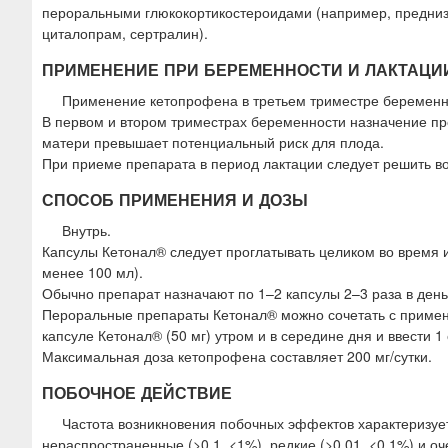
пероральными глюкокортикостероидами (например, преднизо
циталопрам, сертралин).
ПРИМЕНЕНИЕ ПРИ БЕРЕМЕННОСТИ И ЛАКТАЦИ
Применение кетопрофена в третьем триместре беременн
В первом и втором триместрах беременности назначение пр
матери превышает потенциальный риск для плода.
При приеме препарата в период лактации следует решить в
СПОСОБ ПРИМЕНЕНИЯ И ДОЗЫ
Внутрь.
Капсулы Кетонал® следует проглатывать целиком во время 
менее 100 мл).
Обычно препарат назначают по 1–2 капсулы 2–3 раза в день
Пероральные препараты Кетонал® можно сочетать с примен
капсуле Кетонал® (50 мг) утром и в середине дня и ввести 1
Максимальная доза кетопрофена составляет 200 мг/сутки.
ПОБОЧНОЕ ДЕЙСТВИЕ
Частота возникновения побочных эффектов характеризует
нераспространенные (>0,1, <1%), редкие (>0,01, <0,1%) и оч