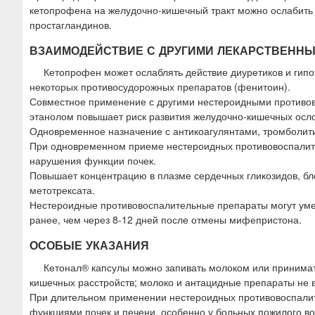
кетопрофена на желудочно-кишечный тракт можно ослабить
простагландинов.
ВЗАИМОДЕЙСТВИЕ С ДРУГИМИ ЛЕКАРСТВЕНН
Кетопрофен может ослаблять действие диуретиков и гипо
некоторых противосудорожных препаратов (фенитоин).
Совместное применение с другими нестероидными противов
этанолом повышает риск развития желудочно-кишечных осл
Одновременное назначение с антикоагулянтами, тромболити
При одновременном приеме нестероидных противовоспалит
нарушения функции почек.
Повышает концентрацию в плазме сердечных гликозидов, бл
метотрексата.
Нестероидные противовоспалительные препараты могут ум
ранее, чем через 8-12 дней после отмены мифепристона.
ОСОБЫЕ УКАЗАНИЯ
Кетонал® капсулы можно запивать молоком или принима
кишечных расстройств; молоко и антацидные препараты не 
При длительном применении нестероидных противовоспалите
функциями почек и печени, особенно у больных пожилого во