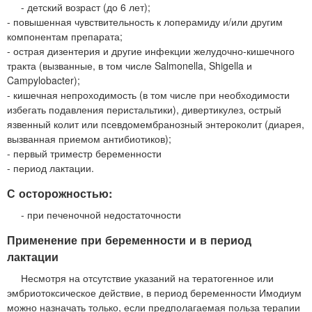
- детский возраст (до 6 лет);
- повышенная чувствительность к лоперамиду и/или другим
компонентам препарата;
- острая дизентерия и другие инфекции желудочно-кишечного
тракта (вызванные, в том числе Salmonella, Shigella и
Campylobacter);
- кишечная непроходимость (в том числе при необходимости
избегать подавления перистальтики), дивертикулез, острый
язвенный колит или псевдомембранозный энтероколит (диарея,
вызванная приемом антибиотиков);
- первый триместр беременности
- период лактации.
С осторожностью:
- при печеночной недостаточности
Применение при беременности и в период
лактации
Несмотря на отсутствие указаний на тератогенное или
эмбриотоксическое действие, в период беременности Имодиум
можно назначать только, если предполагаемая польза терапии