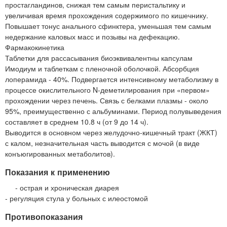
простагландинов, снижая тем самым перистальтику и
увеличивая время прохождения содержимого по кишечнику.
Повышает тонус анального сфинктера, уменьшая тем самым
недержание каловых масс и позывы на дефекацию.
Фармакокинетика
Таблетки для рассасывания биоэквивалентны капсулам
Имодиум и таблеткам с пленочной оболочкой. Абсорбция
лоперамида - 40%. Подвергается интенсивному метаболизму в
процессе окислительного N-деметилирования при «первом»
прохождении через печень. Связь с белками плазмы - около
95%, преимущественно с альбуминами. Период полувыведения
составляет в среднем 10.8 ч (от 9 до 14 ч).
Выводится в основном через желудочно-кишечный тракт (ЖКТ)
с калом, незначительная часть выводится с мочой (в виде
конъюгированных метаболитов).
Показания к применению
- острая и хроническая диарея
- регуляция стула у больных с илеостомой
Противопоказания