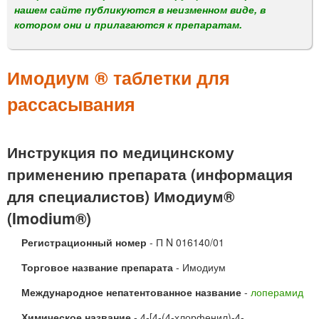
м
нашем сайте публикуются в неизменном виде, в
е
котором они и прилагаются к препаратам.
н
ю
Имодиум ® таблетки для
рассасывания
Инструкция по медицинскому
применению препарата (информация
для специалистов) Имодиум®
(Imodium®)
Регистрационный номер
- П N 016140/01
Торговое название препарата
- Имодиум
Международное непатентованное название
-
лоперамид
Химическое название
- 4-[4-(4-хлорфенил)-4-