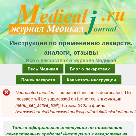
Перейти
к
основному
содержанию
Инструкция по применению лекарств,
аналоги, отзывы
Все о лекарствах в журнале Медикал
Г
Весь Медикал
Блог о лекарствах
л
Поиск лекарств
Как читать инструкции
а
Deprecated function
: The each() function is deprecated. This
Сообщение
в
message will be suppressed on further calls в функции
об
menu_set_active_trail()
(строка
2405
в файле
н
/var/www/admini/data/www/medicalj.ru/tabletki/includes/menu.i
ошибке
о
е
Только официальные инструкции по применению
лекарственных средств! Инструкции к лекарствам на