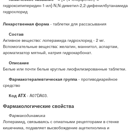
гидроксипиперидин-1-ил]-N,N-диметил-2,2-дифенилбутанамида
гидрохлорид
Лекарственная форма
- таблетки для рассасывания
Состав
Активное вещество: лоперамида гидрохлорид - 2 мг.
Вспомогательные вещества: желатин, маннитол, аспартам,
ароматизатор мятный, натрия гидрокарбонат.
Описание
Белые или почти белые круглые лиофилизированные таблетки.
Фармакотерапевтическая группа
- противодиарейное
средство
Код ATX
- A07DA03.
Фармакологические свойства
Фармакодинамика
Лоперамид, связываясь с опиатными рецепторами в стенке
кишечника, подавляет высвобождение ацетилхолина и