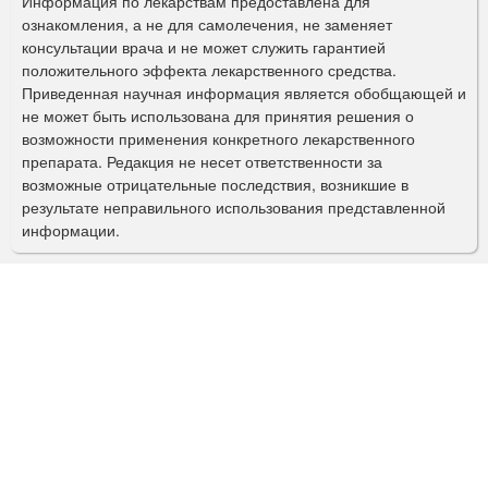
Информация по лекарствам предоставлена для
ознакомления, а не для самолечения, не заменяет
м
консультации врача и не может служить гарантией
а
положительного эффекта лекарственного средства.
Приведенная научная информация является обобщающей и
п
не может быть использована для принятия решения о
о
возможности применения конкретного лекарственного
препарата. Редакция не несет ответственности за
и
возможные отрицательные последствия, возникшие в
с
результате неправильного использования представленной
информации.
к
а