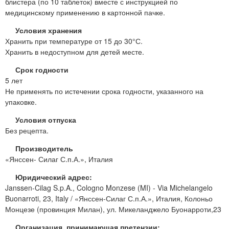
блистера (по 10 таблеток) вместе с инструкцией по
медицинскому применению в картонной пачке.
Условия хранения
Хранить при температуре от 15 до 30°С.
Хранить в недоступном для детей месте.
Срок годности
5 лет
Не применять по истечении срока годности, указанного на
упаковке.
Условия отпуска
Без рецепта.
Производитель
«Янссен- Силаг С.п.А.», Италия
Юридический адрес:
Janssen-Cilag S.p.A., Cologno Monzese (MI) - Via Michelangelo
Buonarroti, 23, Italy / «Янссен-Силаг С.п.А.», Италия, Колоньо
Монцезе (провинция Милан), ул. Микеланджело Буонарроти,23
Организация, принимающая претензии: