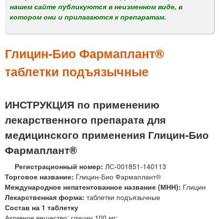
м
нашем сайте публикуются в неизменном виде, в
е
котором они и прилагаются к препаратам.
н
ю
Глицин-Био Фармаплант®
таблетки подъязычные
ИНСТРУКЦИЯ по применению
лекарственного препарата для
медицинского применения Глицин-Био
Фармаплант®
Регистрационный номер:
ЛС-001851-140113
Торговое название:
Глицин-Био Фармаплант®
Международное непатентованное название (МНН):
Глицин
Лекарственная форма:
таблетки подъязычные
Состав на 1 таблетку
Активное вещество: глицин 100 мг;