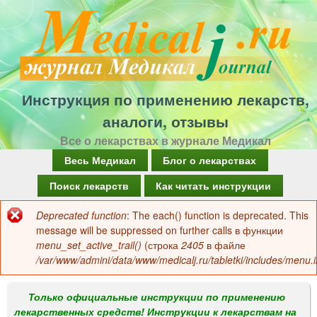
Перейти
к
основному
содержанию
Инструкция по применению лекарств,
аналоги, отзывы
Все о лекарствах в журнале Медикал
Г
Весь Медикал
Блог о лекарствах
л
Поиск лекарств
Как читать инструкции
а
Deprecated function
: The each() function is deprecated. This
Сообщение
в
message will be suppressed on further calls в функции
об
menu_set_active_trail()
(строка
2405
в файле
н
/var/www/admini/data/www/medicalj.ru/tabletki/includes/menu.i
ошибке
о
е
Только официальные инструкции по применению
лекарственных средств! Инструкции к лекарствам на