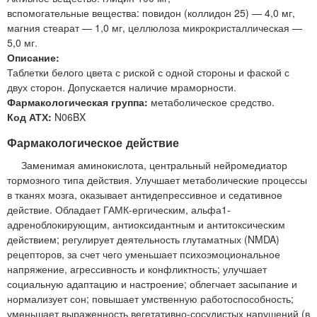
вспомогательные вещества: повидон (коллидон 25) — 4,0 мг,
магния стеарат — 1,0 мг, целлюлоза микрокристаллическая —
5,0 мг.
Описание:
Таблетки белого цвета с риской с одной стороны и фаской с
двух сторон. Допускается наличие мраморности.
Фармакологическая группа:
метаболическое средство.
Код АТХ:
N06BX
Фармакологическое действие
Заменимая аминокислота, центральный нейромедиатор
тормозного типа действия. Улучшает метаболические процессы
в тканях мозга, оказывает антидепрессивное и седативное
действие. Обладает ГАМК-ергическим, альфа1-
адреноблокирующим, антиоксидантным и антитоксическим
действием; регулирует деятельность глутаматных (NMDA)
рецепторов, за счет чего уменьшает психоэмоциональное
напряжение, агрессивность и конфликтность; улучшает
социальную адаптацию и настроение; облегчает засыпание и
нормализует сон; повышает умственную работоспособность;
уменьшает выраженность вегетативно-сосудистых нарушений (в