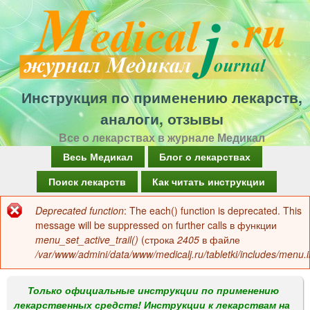
Перейти
к
основному
содержанию
Инструкция по применению лекарств,
аналоги, отзывы
Все о лекарствах в журнале Медикал
Г
Весь Медикал
Блог о лекарствах
л
Поиск лекарств
Как читать инструкции
а
Deprecated function
: The each() function is deprecated. This
Сообщение
в
message will be suppressed on further calls в функции
об
menu_set_active_trail()
(строка
2405
в файле
н
/var/www/admini/data/www/medicalj.ru/tabletki/includes/menu.i
ошибке
о
е
Только официальные инструкции по применению
лекарственных средств! Инструкции к лекарствам на