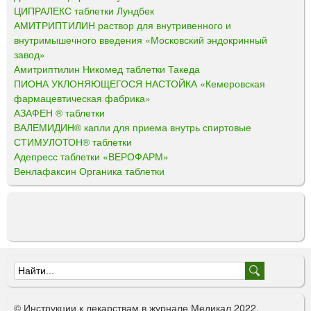
ЦИПРАЛЕКС таблетки Лундбек
АМИТРИПТИЛИН раствор для внутривенного и
внутримышечного введения «Московский эндокринный
завод»
Амитриптилин Никомед таблетки Такеда
ПИОНА УКЛОНЯЮЩЕГОСЯ НАСТОЙКА «Кемеровская
фармацевтическая фабрика»
АЗАФЕН ® таблетки
ВАЛЕМИДИН® капли для приема внутрь спиртовые
СТИМУЛОТОН® таблетки
Адепресс таблетки «ВЕРОФАРМ»
Венлафаксин Органика таблетки
Ф
о
© Инструкции к лекарствам в журнале Медикал 2022.