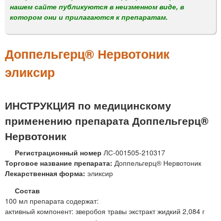
м
нашем сайте публикуются в неизменном виде, в
е
котором они и прилагаются к препаратам.
н
ю
Доппельгерц® Нервотоник
эликсир
ИНСТРУКЦИЯ по медицинскому
применению препарата Доппельгерц®
Нервотоник
Регистрационный номер
ЛС-001505-210317
Торговое название препарата:
Доппельгерц® Нервотоник
Лекарственная форма:
эликсир
Состав
100 мл препарата содержат:
активный компонент: зверобоя травы экстракт жидкий 2,084 г