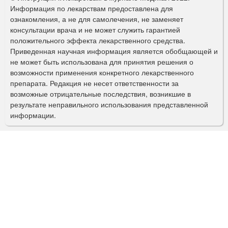
р
Информация по лекарствам предоставлена для
ознакомления, а не для самолечения, не заменяет
м
консультации врача и не может служить гарантией
а
положительного эффекта лекарственного средства.
Приведенная научная информация является обобщающей и
п
не может быть использована для принятия решения о
о
возможности применения конкретного лекарственного
препарата. Редакция не несет ответственности за
и
возможные отрицательные последствия, возникшие в
с
результате неправильного использования представленной
информации.
к
а