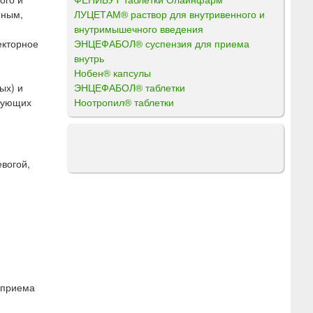
ЛУЦЕТАМ® раствор для внутривенного и
пным,
внутримышечного введения
ЭНЦЕФАБОЛ® суспензия для приема
екторное
внутрь
Нобен® капсулы
ЭНЦЕФАБОЛ® таблетки
ых) и
Ноотропил® таблетки
ирующих
вогой,
 приема