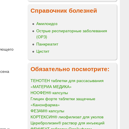
Справочник болезней
Амилоидоз
Острые респираторные заболевания
(ОРЗ)
Панкреатит
вующего
Цистит
Обязательно посмотрите:
есена
ТЕНОТЕН таблетки для рассасывания
«МАТЕРИА МЕДИКА»
НООФЕН® капсулы
Глицин форте таблетки защечные
«Канонфарма»
ФЕЗАМ® капсулы
КОРТЕКСИН® лиофилизат для уколов
Церебролизин® раствор для инъекций
ФЕНИБУТ таблетки Олайнфарм
ого и