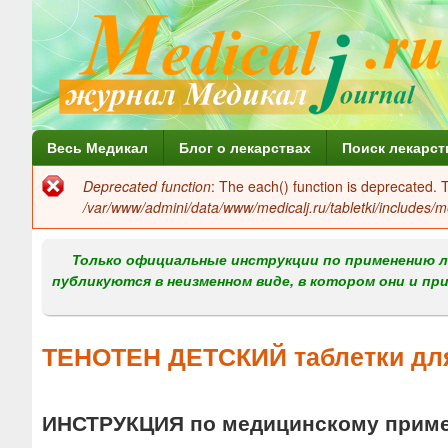
Г
Весь Медикал
Блог о лекарствах
Поиск лекарст
л
Deprecated function
: The each() function is deprecated.
Сообщение
а
/var/www/admini/data/www/medicalj.ru/tabletki/includes/m
об
в
ошибке
Только официальные инструкции по применению л
н
публикуются в неизменном виде, в котором они и пр
о
е
ТЕНОТЕН ДЕТСКИЙ таблетки д
м
е
ИНСТРУКЦИЯ по медицинскому прим
н