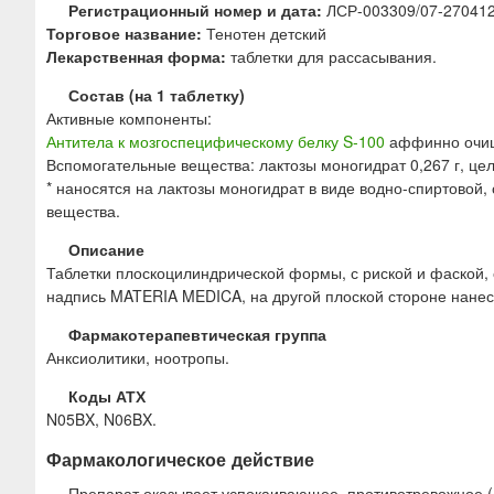
ю
Регистрационный номер и дата:
ЛСР-003309/07-27041
Торговое название:
Тенотен детский
Лекарственная форма:
таблетки для рассасывания.
Состав (на 1 таблетку)
Активные компоненты:
Антитела к мозгоспецифическому белку S-100
аффинно очище
Вспомогательные вещества: лактозы моногидрат 0,267 г, цел
* наносятся на лактозы моногидрат в виде водно-спиртовой
вещества.
Описание
Таблетки плоскоцилиндрической формы, с риской и фаской, о
надпись MATERIA MEDICA, на другой плоской стороне нане
Фармакотерапевтическая группа
Анксиолитики, ноотропы.
Коды АТХ
N05BX, N06BX.
Фармакологическое действие
Препарат оказывает успокаивающее, противотревожное (