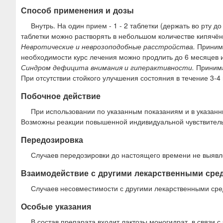
Способ применения и дозы
Внутрь. На один прием - 1 - 2 таблетки (держать во рту 
таблетки можно растворять в небольшом количестве кипячё
Невротические и неврозоподобные расстройства.
Принима
необходимости курс лечения можно продлить до 6 месяцев ил
Синдром дефицита внимания и гиперактивности.
Принимат
При отсутствии стойкого улучшения состояния в течение 3-4
Побочное действие
При использовании по указанным показаниям и в указанн
Возможны реакции повышенной индивидуальной чувствитель
Передозировка
Случаев передозировки до настоящего времени не выявл
Взаимодействие с другими лекарственными сре
Случаев несовместимости с другими лекарственными сре
Особые указания
В состав препарата входит лактозы моногидрат, в связи 