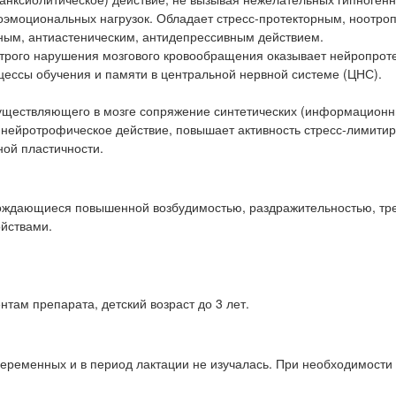
оэмоциональных нагрузок. Обладает стресс-протекторным, ноотро
ным, антиастеническим, антидепрессивным действием.
острого нарушения мозгового кровообращения оказывает нейропрот
цессы обучения и памяти в центральной нервной системе (ЦНС).
уществляющего в мозге сопряжение синтетических (информационн
 нейротрофическое действие, повышает активность стресс-лимит
ной пластичности.
вождающиеся повышенной возбудимостью, раздражительностью, тре
йствами.
там препарата, детский возраст до 3 лет.
беременных и в период лактации не изучалась. При необходимости