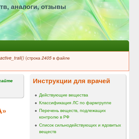
тв, аналоги, отзывы
ctive_trail()
(строка
2405
в файле
Инструкции для врачей
сайте
Действующие вещества
Классификация ЛС по фармгруппе
А»
Перечень веществ, подлежащих
контролю в РФ
Список сильнодействующих и ядовитых
веществ