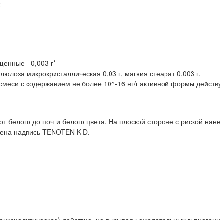
2
нные - 0,003 г*
люлоза микрокристаллическая 0,03 г, магния стеарат 0,003 г.
, смеси с содержанием не более 10^-16 нг/г активной формы дейст
т белого до почти белого цвета. На плоской стороне с риской нан
сена надпись TENOTEN KID.
анксиолитическое) действие, не вызывая нежелательных гипногенн