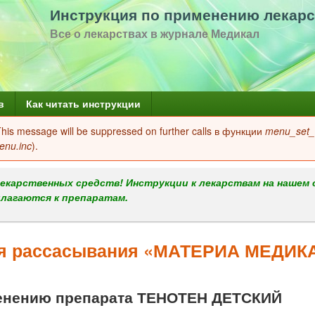
Перейти
Инструкция по применению лекарс
к
Все о лекарствах в журнале Медикал
основному
содержанию
в
Как читать инструкции
 This message will be suppressed on further calls в функции
menu_set_a
enu.inc
).
екарственных средств! Инструкции к лекарствам на нашем 
илагаются к препаратам.
ля рассасывания «МАТЕРИА МЕДИК
енению препарата ТЕНОТЕН ДЕТСКИЙ