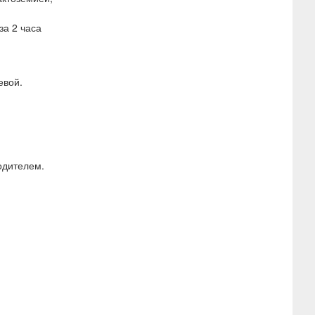
за 2 часа
евой.
одителем.