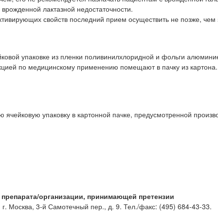
 врожденной лактазной недостаточности.
активирующих свойств последний прием осуществить не позже, чем 
ейковой упаковке из пленки поливинилхлоридной и фольги алюмини
рукцией по медицинскому применению помещают в пачку из картона.
ю ячейковую упаковку в картонной пачке, предусмотренной произв
 препарата/организации, принимающей претензии
сква, 3-й Самотечный пер., д. 9. Тел./факс: (495) 684-43-33.