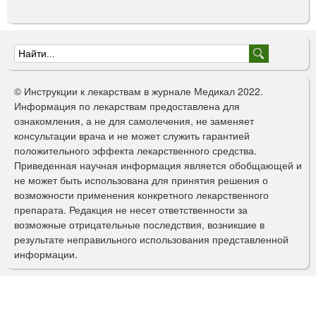
Ф
о
© Инструкции к лекарствам в журнале Медикал 2022.
р
Информация по лекарствам предоставлена для
ознакомления, а не для самолечения, не заменяет
м
консультации врача и не может служить гарантией
а
положительного эффекта лекарственного средства.
Приведенная научная информация является обобщающей и
п
не может быть использована для принятия решения о
о
возможности применения конкретного лекарственного
препарата. Редакция не несет ответственности за
и
возможные отрицательные последствия, возникшие в
с
результате неправильного использования представленной
информации.
к
а