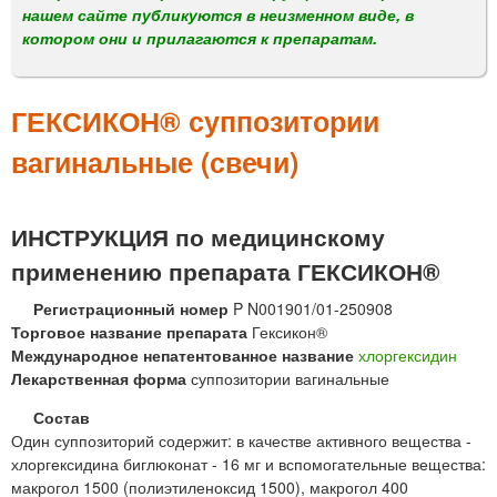
м
нашем сайте публикуются в неизменном виде, в
е
котором они и прилагаются к препаратам.
н
ю
ГЕКСИКОН® суппозитории
вагинальные (свечи)
ИНСТРУКЦИЯ по медицинскому
применению препарата ГЕКСИКОН®
Регистрационный номер
P N001901/01-250908
Торговое название препарата
Гексикон®
Международное непатентованное название
хлоргексидин
Лекарственная форма
суппозитории вагинальные
Состав
Один суппозиторий содержит: в качестве активного вещества -
хлоргексидина биглюконат - 16 мг и вспомогательные вещества:
макрогол 1500 (полиэтиленоксид 1500), макрогол 400