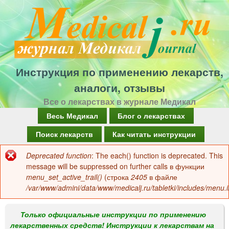
Перейти
к
основному
содержанию
Инструкция по применению лекарств,
аналоги, отзывы
Все о лекарствах в журнале Медикал
Г
Весь Медикал
Блог о лекарствах
л
Поиск лекарств
Как читать инструкции
а
Deprecated function
: The each() function is deprecated. This
Сообщение
в
message will be suppressed on further calls в функции
об
menu_set_active_trail()
(строка
2405
в файле
н
/var/www/admini/data/www/medicalj.ru/tabletki/includes/menu.i
ошибке
о
е
Только официальные инструкции по применению
лекарственных средств! Инструкции к лекарствам на