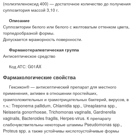
(полиэтиленоксид 400) — достаточное количество до получения
суппозитория массой 3,10 г.
Описание
Суппозитории белого или белого с желтоватым оттенком цвета,
торпедообразной формы.
Допускается мраморность поверхности.
Фармакотерапевтическая группа
Антисептическое средство
Код АТС: G01AX
Фармакологические свойства
Гексикон® — антисептический препарат для местного
применения, активен в отношении простейших,
грамположительных и грамотрицательных бактерий, вирусов, в
т.ч.: Treponema pallidum, Chlamidia spp., Ureaplasma spp.,
Neisseria gonorrhoeae, Trichomonas vaginalis, Gardnerella
vaginalis, Bacteroides fragilis, Herpes-virus. К препарату
слабочувствительны некоторые штаммы Pseudomonas spp.,
Proteus spp. а также устойчивы кислотоустойчивые формы