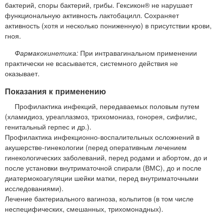
бактерий, споры бактерий, грибы. Гексикон® не нарушает
функциональную активность лактобацилл. Сохраняет
активность (хотя и несколько пониженную) в присутствии крови,
гноя.
Фармакокинетика:
При интравагинальном применении
практически не всасывается, системного действия не
оказывает.
Показания к применению
Профилактика инфекций, передаваемых половым путем
(хламидиоз, уреаплазмоз, трихомониаз, гонорея, сифилис,
генитальный герпес и др.).
Профилактика инфекционно-воспалительных осложнений в
акушерстве-гинекологии (перед оперативным лечением
гинекологических заболеваний, перед родами и абортом, до и
после установки внутриматочной спирали (ВМС), до и после
диатермокоагуляции шейки матки, перед внутриматочными
исследованиями).
Лечение бактериального вагиноза, кольпитов (в том числе
неспецифических, смешанных, трихомонадных).