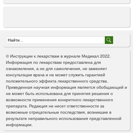
Ф
о
© Инструкции к лекарствам в журнале Медикал 2022.
р
Информация по лекарствам предоставлена для
ознакомления, а не для самолечения, не заменяет
м
консультации врача и не может служить гарантией
а
положительного эффекта лекарственного средства.
Приведенная научная информация является обобщающей и
п
не может быть использована для принятия решения о
о
возможности применения конкретного лекарственного
препарата. Редакция не несет ответственности за
и
возможные отрицательные последствия, возникшие в
с
результате неправильного использования представленной
информации.
к