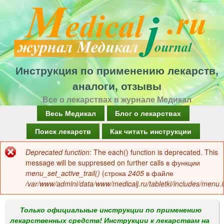
Перейти
к
основному
содержанию
Инструкция по применению лекарств,
аналоги, отзывы
Все о лекарствах в журнале Медикал
Г
Весь Медикал
Блог о лекарствах
л
Поиск лекарств
Как читать инструкции
а
Deprecated function
: The each() function is deprecated. This
Сообщение
в
message will be suppressed on further calls в функции
об
menu_set_active_trail()
(строка
2405
в файле
н
/var/www/admini/data/www/medicalj.ru/tabletki/includes/menu.i
ошибке
о
е
Только официальные инструкции по применению
лекарственных средств! Инструкции к лекарствам на