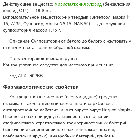
Действующее вещество:
миристалкония хлорид
(бензалкония
хлорид C14) — 18,9 мг.
Вспомогательное вещество: жир твердый (Витепсол, марки H
15, W 35, Суппосир, марки NA 15, NAS 50) — до получения
суппозитория массой 1,75 г.
Описание Суппозитории от белого до белого с желтоватым
оттенком цвета, торпедообразной формы.
Фармакотерапевтическая группа
Контрацептивное средство для местного применения
Код АТХ: G02BB
Фармакологические свойства
Контрацептивное местное (спермицидное) средство,
оказывает также антисептическое, противогрибковое,
антипротозойное действие, инактивирует вирус Herpes simplex.
Проявляет бактерицидную активность в отношении
стафилококков, стрептококков, грамотрицательных бактерий
(кишечной и синегнойной палочек, гонококков, протея,
клебсиеллы и других), анаэробных бактерий, грибов и