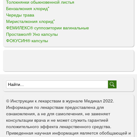
Толокнянки обыкновенной листья
Бензалкония хлорид*
Череды трава
Миристалкония хлорид*
ФЕМИЛЕКС® суппозитории вагинальные
Простамол® Уно капсулы
ФОКУСИН® капсулы
Ф
о
© Инструкции к лекарствам в журнале Медикал 2022.
р
Информация по лекарствам предоставлена для
ознакомления, а не для самолечения, не заменяет
м
консультации врача и не может служить гарантией
а
положительного эффекта лекарственного средства.
Приведенная научная информация является обобщающей и
п