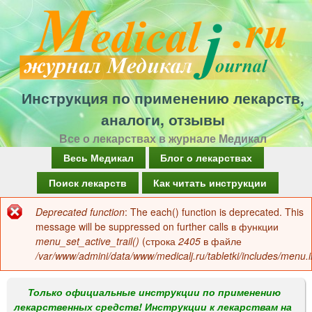
Перейти
к
основному
содержанию
Инструкция по применению лекарств,
аналоги, отзывы
Все о лекарствах в журнале Медикал
Г
Весь Медикал
Блог о лекарствах
л
Поиск лекарств
Как читать инструкции
а
Deprecated function
: The each() function is deprecated. This
Сообщение
в
message will be suppressed on further calls в функции
об
menu_set_active_trail()
(строка
2405
в файле
н
/var/www/admini/data/www/medicalj.ru/tabletki/includes/menu.i
ошибке
о
е
Только официальные инструкции по применению
лекарственных средств! Инструкции к лекарствам на