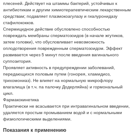
плесеней. Действует на штаммы бактерий, устойчивых к
антибиотикам и другим химиотерапевтическим лекарственным
средствам; подавляет плазмокоагулазу и гиалуронидазу
стафилококков.
Спермицидное действие обусловлено способностью
повреждать мембраны сперматозоидов (в начале жгутиков,
затем головки), что обусловливает невозможность
оплодотворения поврежденным сперматозоидом. Эффект
развивается через 5 минут после введения вагинального
суппозитория.
Проявляет активность в предупреждении заболеваний,
передающихся половым путем (гонорея, хламидиоз,
трихомониаз). Не влияет на нормальную микрофлору
влагалища (в т.ч. па палочку Додерляйна) и гормональный
цикл.
Фармакокинетика
Практически не всасывается при интравагинальном введении,
удаляется простым промыванием водой и с нормальными
физиологическими выделениями.
Показания к применению