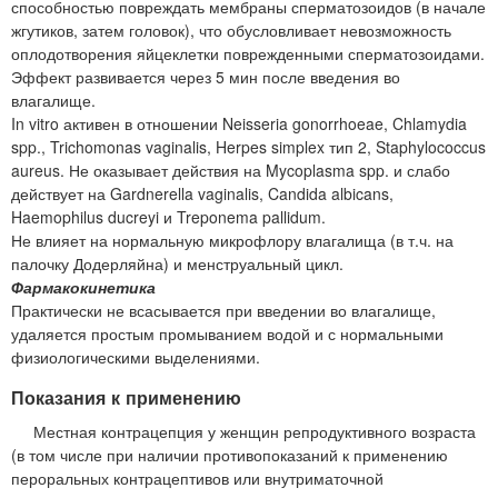
способностью повреждать мембраны сперматозоидов (в начале
жгутиков, затем головок), что обусловливает невозможность
оплодотворения яйцеклетки поврежденными сперматозоидами.
Эффект развивается через 5 мин после введения во
влагалище.
In vitro активен в отношении Neisseria gonorrhoeae, Chlamydia
spp., Trichomonas vaginalis, Herpes simplex тип 2, Staphylococcus
aureus. Не оказывает действия на Mycoplasma spp. и слабо
действует на Gardnerella vaginalis, Candida albicans,
Haemophilus ducreyi и Treponema pallidum.
Не влияет на нормальную микрофлору влагалища (в т.ч. на
палочку Додерляйна) и менструальный цикл.
Фармакокинетика
Практически не всасывается при введении во влагалище,
удаляется простым промыванием водой и с нормальными
физиологическими выделениями.
Показания к применению
Местная контрацепция у женщин репродуктивного возраста
(в том числе при наличии противопоказаний к применению
пероральных контрацептивов или внутриматочной