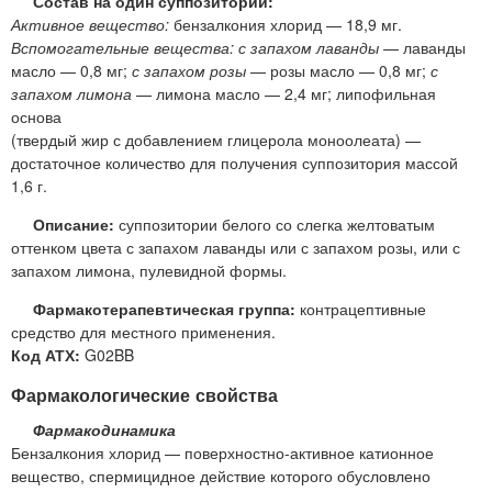
Состав на один суппозиторий:
Активное вещество:
бензалкония хлорид — 18,9 мг.
Вспомогательные вещества: с запахом лаванды
— лаванды
масло — 0,8 мг;
с запахом розы
— розы масло — 0,8 мг;
с
запахом лимона
— лимона масло — 2,4 мг; липофильная
основа
(твердый жир с добавлением глицерола моноолеата) —
достаточное количество для получения суппозитория массой
1,6 г.
Описание:
суппозитории белого со слегка желтоватым
оттенком цвета с запахом лаванды или с запахом розы, или с
запахом лимона, пулевидной формы.
Фармакотерапевтическая группа:
контрацептивные
средство для местного применения.
Код АТХ:
G02BB
Фармакологические свойства
Фармакодинамика
Бензалкония хлорид — поверхностно-активное катионное
вещество, спермицидное действие которого обусловлено