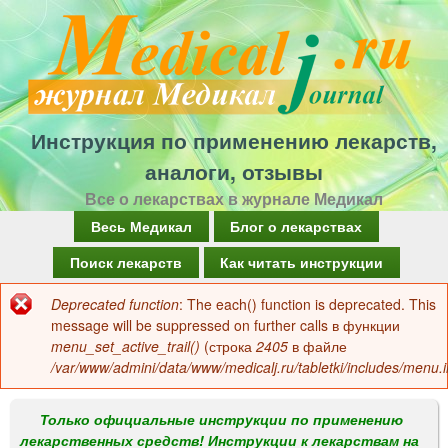
Перейти
к
основному
содержанию
Инструкция по применению лекарств,
аналоги, отзывы
Все о лекарствах в журнале Медикал
Г
Весь Медикал
Блог о лекарствах
л
Поиск лекарств
Как читать инструкции
а
Deprecated function
: The each() function is deprecated. This
Сообщение
в
message will be suppressed on further calls в функции
об
menu_set_active_trail()
(строка
2405
в файле
н
/var/www/admini/data/www/medicalj.ru/tabletki/includes/menu.i
ошибке
о
е
Только официальные инструкции по применению
лекарственных средств! Инструкции к лекарствам на