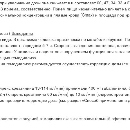
при увеличении дозы она снижается и составляет 60, 47, 34, 33 и 
а 3 приема, соответственно. Прием пищи незначительно влияет на с
симальной концентрации в плазме крови (Cmax) и площади под кр
рови (
Выведение
 виде. В организме человека практически не метаболизируется. П
 составляет в среднем 5-7 ч. Скорость выведения постоянна, плазм
инина. У пожилых и пациентов с нарушением функции почек плаз
мощью гемодиализа.
на гемодиализе рекомендуется осуществлять коррекцию дозы (см.
лиренс креатинина 13-114 мл/мин) принимали 400 мг габапентина.
52 ч (клиренс креатинина 60 мл/мин) до 10 мл/мин (клиренс креати
мо проводить коррекцию дозы (см. раздел «Способ применения и д
пациентов с анурией гемодиализ оказывает значительный эффект 