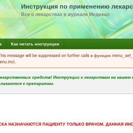
Перейти
Инструкция по применению лекарс
к
Все о лекарствах в журнале Медикал
основному
содержанию
в
Как читать инструкции
 This message will be suppressed on further calls в функции
menu_set_a
enu.inc
).
екарственных средств! Инструкции к лекарствам на нашем 
илагаются к препаратам.
СКА НАЗНАЧАЮТСЯ ПАЦИЕНТУ ТОЛЬКО ВРАЧОМ. ДАННАЯ ИН