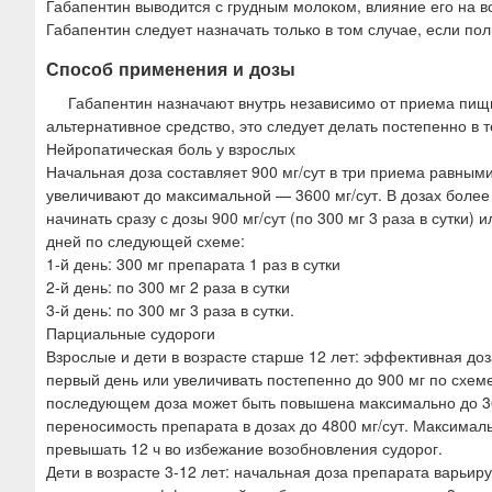
Габапентин выводится с грудным молоком, влияние его на в
Габапентин следует назначать только в том случае, если по
Способ применения и дозы
Габапентин назначают внутрь независимо от приема пищи
альтернативное средство, это следует делать постепенно в
Нейропатическая боль у взрослых
Начальная доза составляет 900 мг/сут в три приема равным
увеличивают до максимальной — 3600 мг/сут. В дозах более
начинать сразу с дозы 900 мг/сут (по 300 мг 3 раза в сутки)
дней по следующей схеме:
1-й день: 300 мг препарата 1 раз в сутки
2-й день: по 300 мг 2 раза в сутки
3-й день: по 300 мг 3 раза в сутки.
Парциальные судороги
Взрослые и дети в возрасте старше 12 лет: эффективная доза
первый день или увеличивать постепенно до 900 мг по схем
последующем доза может быть повышена максимально до 36
переносимость препарата в дозах до 4800 мг/сут. Максима
превышать 12 ч во избежание возобновления судорог.
Дети в возрасте 3-12 лет: начальная доза препарата варьиру