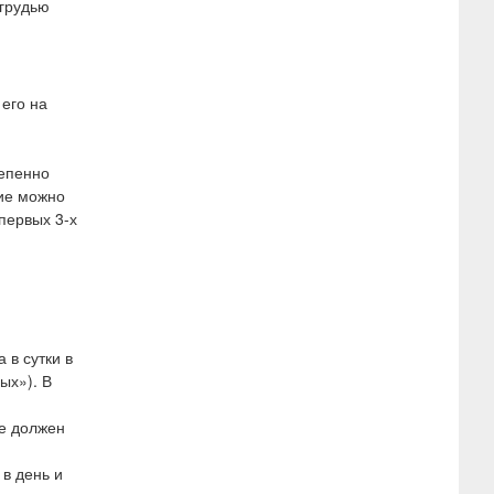
 грудью
его на
тепенно
ние можно
 первых 3-х
 в сутки в
ых»). В
не должен
 в день и