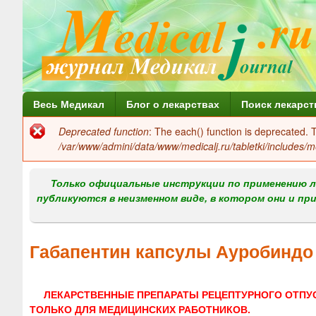
Г
Весь Медикал
Блог о лекарствах
Поиск лекарст
л
Deprecated function
: The each() function is deprecated.
Сообщение
а
/var/www/admini/data/www/medicalj.ru/tabletki/includes/m
об
в
ошибке
Только официальные инструкции по применению л
н
публикуются в неизменном виде, в котором они и пр
о
е
Габапентин капсулы Ауробиндо
м
е
ЛЕКАРСТВЕННЫЕ ПРЕПАРАТЫ РЕЦЕПТУРНОГО ОТПУ
н
ТОЛЬКО ДЛЯ МЕДИЦИНСКИХ РАБОТНИКОВ.