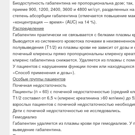
Биодоступность габапентина не пропорциональна дозе; так, 
приеме 900, 1200, 2400, 3600 и 4800 мг/сут, разделенных н
степень абсорбции габапентина (отмечается повышение мак
«концентрация — время» (AUC) на 14 %).
Распределение
Габапентин практически не связывается с белками плазмы к
Выводится из системного кровотока почками в неизмененном
полувыведения (T1/2) из плазмы крови не зависит от дозы и
почечный клиренсы прямо пропорциональны клиренсу креат
клиренс габапентина снижается. Удаляется из плазмы с по
У пациентов с нарушением функции почек или находящихся 
«Способ применения и дозы»).
Особые группы пациентов
Почечная недостаточность
Пациенты (n = 60) с почечной недостаточностью (средний к
T1/2 составил от 6,5 ч (клиренс креатинина >60 мл/мин) до 
взрослых пациентов с почечной недостаточностью необходи
Дети с почечной недостаточностью не исследовались.
Гемодиализ
Габапентин удаляется из плазмы крови при гемодиализе. У 
выведение габапентина.