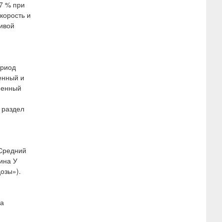
27 % при
корость и
ивой
ериод
енный и
менный
 раздел
 Средний
нина У
озы»).
на