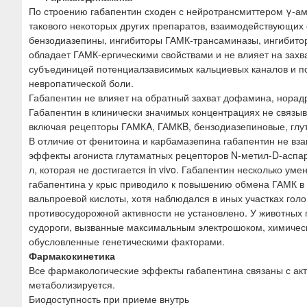
По строению габапентин сходен с нейротрансмиттером γ-ам
такового некоторых других препаратов, взаимодействующих
бензодиазепины, ингибиторы ГАМК-трансаминазы, ингибито
обладает ГАМК-ергическими свойствами и не влияет на захв
субъединицей потенциалзависимых кальциевых каналов и по
невропатической боли.
Габапентин не влияет на обратный захват дофамина, норад
Габапентин в клинически значимых концентрациях не связыв
включая рецепторы ГАМКA, ГАМКB, бензодиазепиновые, глут
В отличие от фенитоина и карбамазепина габапентин не взаи
эффекты агониста глутаматных рецепторов N-метил-D-аспарта
л, которая не достигается in vivo. Габапентин несколько у
габапентина у крыс приводило к повышению обмена ГАМК в н
вальпроевой кислоты, хотя наблюдался в иных участках голо
противосудорожной активности не установлено. У животных г
судороги, вызванные максимальным электрошоком, химическ
обусловленные генетическими факторами.
Фармакокинетика
Все фармакологические эффекты габапентина связаны с акт
метаболизируется.
Биодоступность при приеме внутрь