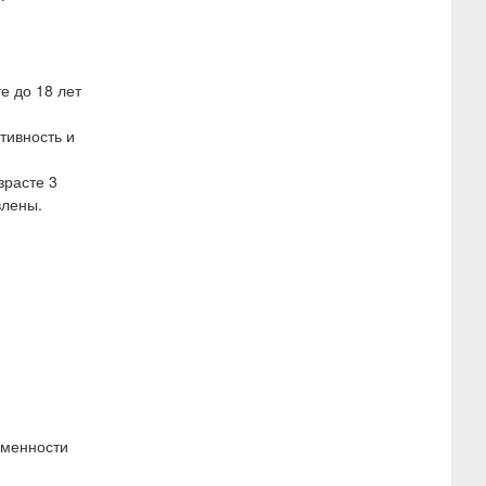
е до 18 лет
тивность и
зрасте 3
влены.
еменности