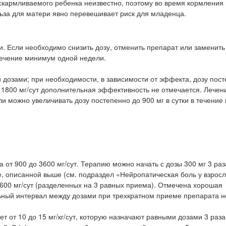
скармливаемого ребенка неизвестно, поэтому во время кормления
льза для матери явно перевешивает риск для младенца.
. Если необходимо снизить дозу, отменить препарат или заменить 
 течение минимум одной недели.
и дозами; при необходимости, в зависимости от эффекта, дозу пос
 1800 мг/сут дополнительная эффективность не отмечается. Лече
 или можно увеличивать дозу постепенно до 900 мг в сутки в течение
 от 900 до 3600 мг/сут. Терапию можно начать с дозы 300 мг 3 раза
е, описанной выше (см. подраздел «Нейропатическая боль у взросл
00 мг/сут (разделенных на 3 равных приема). Отмечена хорошая
льный интервал между дозами при трехкратном приеме препарата 
ет от 10 до 15 мг/кг/сут, которую назначают равными дозами 3 раза