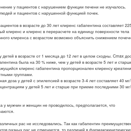
менение у пациентов с нарушением функции печени не изучалось.
 людей и пациентов с нарушенной функцией почек.
ациентов в возрасте до 30 лет клиренс габапентина составляет 22
ный клиренс и клиренс в перерасчете на единицу поверхности тела
чного клиренса с возрастом возможно объяснить снижением почеч
у детей в возрасте от 1 месяца до 12 лет в целом сходны. Cmax до
бапентина была на 30 % ниже, чем у детей в возрасте 5 лет и старш
Кажущийся клиренс габапентина пропорционален клиренсу креатини
стными группами.
доза у детей с эпилепсией в возрасте 3-4 лет составляет 40 мг/к
нтрациям у детей 5 лет и старше при приеме последними 30 мг/кг
а у мужчин и женщин не проводилось, предполагается, что
чаются.
азличных рас не исследовались. Так как габапентин преимуществе
нтов разных рас не отмечается, то различий в фармакокинетически