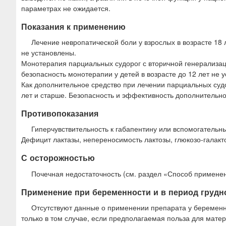
параметрах не ожидается.
Показания к применению
Лечение невропатической боли у взрослых в возрасте 18 
не установлены.
Монотерапия парциальных судорог с вторичной генерализаци
безопасность монотерапии у детей в возрасте до 12 лет не 
Как дополнительное средство при лечении парциальных судор
лет и старше. Безопасность и эффективность дополнительно
Противопоказания
Гиперчувствительность к габапентину или вспомогатель
Дефицит лактазы, непереносимость лактозы, глюкозо-галак
С осторожностью
Почечная недостаточность (см. раздел «Способ применен
Применение при беременности и в период грудн
Отсутствуют данные о применении препарата у беременн
только в том случае, если предполагаемая польза для мате