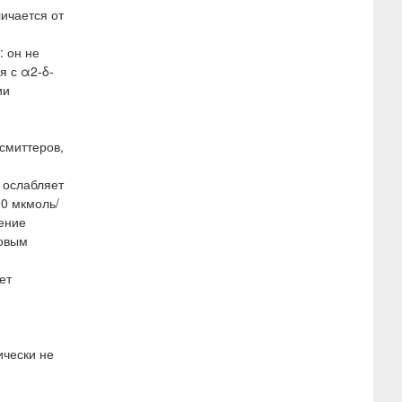
ичается от
 он не
я с α2-δ-
ии
смиттеров,
 ослабляет
00 мкмоль/
нение
ковым
ет
ически не