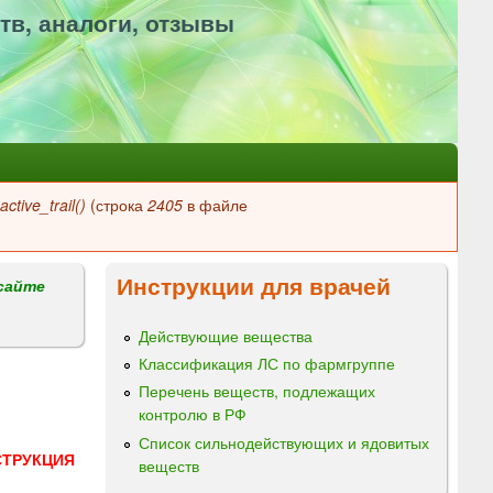
тв, аналоги, отзывы
ctive_trail()
(строка
2405
в файле
Инструкции для врачей
сайте
Действующие вещества
Классификация ЛС по фармгруппе
Перечень веществ, подлежащих
контролю в РФ
Список сильнодействующих и ядовитых
СТРУКЦИЯ
веществ