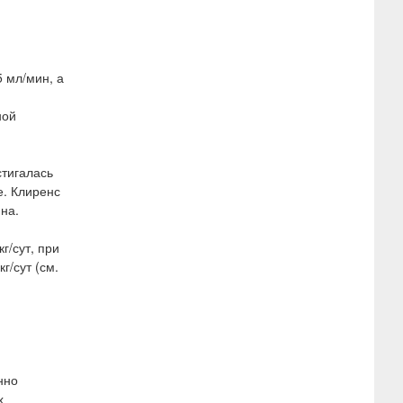
5 мл/мин, а
ной
стигалась
е. Клиренс
на.
г/сут, при
/сут (см.
нно
х