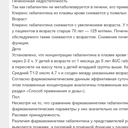
Печеночная недостаточность
Так как габапентин не метаболизируется в печени, его при
Клиренс габапентина из плазмы крови снижается у пожилых
Возраст
Клиренс габапентина снижается с увеличением возраста. У п
у пациентов в возрасте старше 70 лет — 125 мл/мин. Почеч
обследуемого также снижаются с возрастом. Снижение поче
функции.
Дети
Установлено, что концентрации габапентина в плазме крови 
через 2-3 ч. У детей в возрасте от 1 месяца до 5 лет AUC га
в пересчете на массу тела у детей младшей группы выше. 
Средний T1/2 около 4,7 ч и сходен между указанными возра
Согласно фармакокинетическим данным эффективная суточная 
этом плазменные концентрации аналогичны плазменным конце
раздел «Способ применения и дозы»).
Пол
Несмотря на то, что сравнение фармакокинетики габапентин
фармакокинетические параметры у них значительно не отли
Расовая принадлежность
Различия фармакокинетики габапентина у представителей р
выводится почками, а различий в почечной функции у пацие