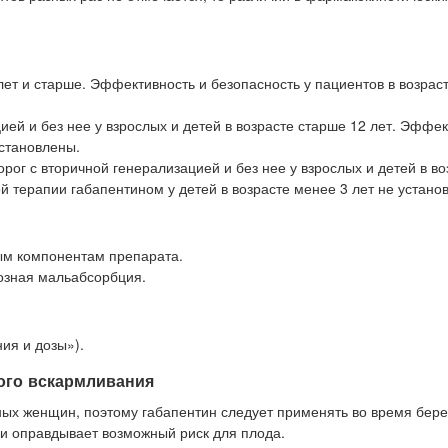
лет и старше. Эффективность и безопасность у пациентов в возраст
ей и без нее у взрослых и детей в возрасте старше 12 лет. Эффек
установлены.
ог с вторичной генерализацией и без нее у взрослых и детей в во
й терапии габапентином у детей в возрасте менее 3 лет не устано
ным компонентам препарата.
тозная мальабсорбция.
ия и дозы»).
ого вскармливания
ых женщин, поэтому габапентин следует применять во время бер
ри оправдывает возможный риск для плода.