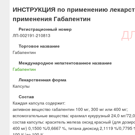
ю
ИНСТРУКЦИЯ по применению лекарств
применения Габапентин
Регистрационный номер
ЛП-002191-210813
Торговое название
Габапентин
Международное непатентованное название
Габапентин
Лекарственная форма
Капсулы
Состав
Каждая капсула содержит:
активное вещество габапентин 100 мг, 300 мг или 400 мг;
вспомогательные вещества: крахмал кукурузный 24,0 мг/72,0 м
состав капсулы: краситель железа оксид красный (для дозиро
400 мг) 0,1500 %/0,6667 %, титана диоксид 2,1119 %/0,7795
100 %/до 100 %.