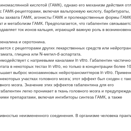
иномаслянной кислотой (ГАМК), однако его механизм действия отл
 с ГАМК-рецепторами, включая вальпроевую кислоту, барбитураты,
ры захвата ГАМК, агонисты ГАМК и пролекарственные формы ГАМК:
ат и метаболизм ГАМК. Предполагается, что габапентин связываетс
давляет ток ионов кальция, играющий важную роль в возникновен
реналина и серотонина.
ается с рецепторами других лекарственных средств или нейротран
амата, глицина или N-метил-d-аспартата.
модействует с натриевыми каналами in vitro. Габапентин частично
та в некоторых тестах in vitro, но только в концентрации более 1
меньшает выброс моноаминовых нейротрансмиттеров in vitro. Приме
екоторых участках головного мозга; этот эффект был сходен с та
вного мозга. Значение этих эффектов габапентина для его
абапентин легко проникает в ткань головного мозга и предупрежда
ими препаратами, включая ингибиторы синтеза ГАМК, а также
ивностью неизмененного соединения. В организме человека практ