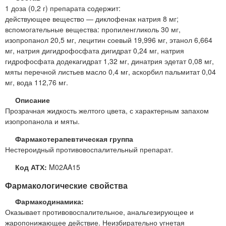
1 доза (0,2 г) препарата содержит:
действующее вещество — диклофенак натрия 8 мг;
вспомогательные вещества: пропиленгликоль 30 мг,
изопропанол 20,5 мг, лецитин соевый 19,996 мг, этанол 6,664
мг, натрия дигидрофосфата дигидрат 0,24 мг, натрия
гидрофосфата додекагидрат 1,32 мг, динатрия эдетат 0,08 мг,
мяты перечной листьев масло 0,4 мг, аскорбил пальмитат 0,04
мг, вода 112,76 мг.
Описание
Прозрачная жидкость желтого цвета, с характерным запахом
изопропанола и мяты.
Фармакотерапевтическая группа
Нестероидный противовоспалительный препарат.
Код АТХ:
M02AA15
Фармакологические свойства
Фармакодинамика:
Оказывает противовоспалительное, анальгезирующее и
жаропонижающее действие. Неизбирательно угнетая