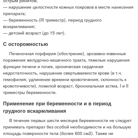
острым ринитом;
— нарушение целостности кожных покровов в месте нанесения
препарата;
— беременность (III триместр), период грудного
вскармливания;
— детский возраст (до 15 лет).
С осторожностью
Печеночная порфирия (обострение), эрозивно-язвенные
поражения желудочно-кишечного тракта, тяжелые нарушения
функции печени и почек, хроническая сердечная
недостаточность, нарушение свертываемости крови (в т.ч.
гемофилия, удлинение времени кровотечения, склонность к
кровоточивости), пожилой возраст, бронхиальная астма, I и II
триместры беременности.
Применение при беременности и в период
грудного вскармливания
В течение первых шести месяцев беременности не следует
принимать препарат без особой необходимости и на большую
площадь поверхности тела (более 600 см2). Также не