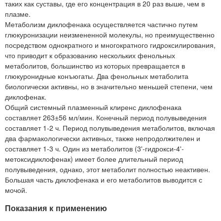
таких как суставы, где его концентрация в 20 раз выше, чем в
плазме.
Метаболизм диклофенака осуществляется частично путем
глюкуронизации неизмененной молекулы, но преимущественно
посредством однократного и многократного гидроксилирования,
что приводит к образованию нескольких фенольных
метаболитов, большинство из которых превращается в
глюкуронидные конъюгаты. Два фенольных метаболита
биологически активны, но в значительно меньшей степени, чем
диклофенак.
Общий системный плазменный клиренс диклофенака
составляет 263±56 мл/мин. Конечный период полувыведения
составляет 1-2 ч. Период полувыведения метаболитов, включая
два фармакологически активных, также непродолжителен и
составляет 1-3 ч. Один из метаболитов (3'-гидрокси-4'-
метоксидиклофенак) имеет более длительный период
полувыведения, однако, этот метаболит полностью неактивен.
Большая часть диклофенака и его метаболитов выводится с
мочой.
Показания к применению