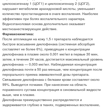
циклооксигеназу 1 (ЦОГ1) и циклооксигеназу 2 (ЦОГ2),
нарушает метаболизм арахидоновой кислоты, уменьшает
количество простагландинов в очаге воспаления. Наиболее
эффективен при болях воспалительного характера.
Водноэтаноловая основа дополнительно оказывает
местноанестезирующее действие.
Фармакокинетика:
После аппликации на кожу 1,5 г препарата наблюдается
быстрое всасывание диклофенака (системная абсорбция
составляет не более 6%), приводящее к концентрации
диклофенака в плазме около 0,001 мкг/мл в первые 30 мин,
затем, в течение 24 часов, достигается максимальный уровень
диклофенака — 0,003 мкг/мл. Наблюдаемая концентрация
диклофенака почти в 50 раз меньше, чем концентрация после
перорального приема эквивалентной дозы препарата.
Связывание диклофенака с белками крови составляет около
99%. Выводится почками. При нанесении на область
пораженного сустава концентрация в синовиальной жидкости
выше, чем в плазме.
Диклофенак преимущественно распределяется и
задерживается глубоко в тканях, подверженных воспалению,