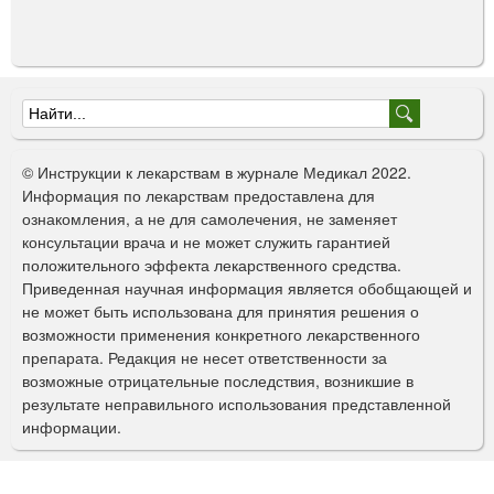
Ф
о
© Инструкции к лекарствам в журнале Медикал 2022.
р
Информация по лекарствам предоставлена для
ознакомления, а не для самолечения, не заменяет
м
консультации врача и не может служить гарантией
а
положительного эффекта лекарственного средства.
Приведенная научная информация является обобщающей и
п
не может быть использована для принятия решения о
о
возможности применения конкретного лекарственного
препарата. Редакция не несет ответственности за
и
возможные отрицательные последствия, возникшие в
с
результате неправильного использования представленной
информации.
к
а