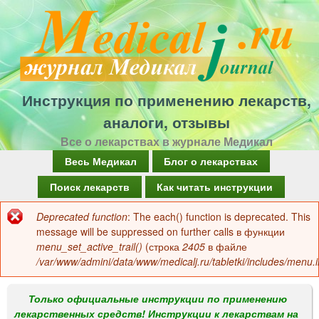
Перейти
к
основному
содержанию
Инструкция по применению лекарств,
аналоги, отзывы
Все о лекарствах в журнале Медикал
Г
Весь Медикал
Блог о лекарствах
л
Поиск лекарств
Как читать инструкции
а
Deprecated function
: The each() function is deprecated. This
Сообщение
в
message will be suppressed on further calls в функции
об
menu_set_active_trail()
(строка
2405
в файле
н
/var/www/admini/data/www/medicalj.ru/tabletki/includes/menu.i
ошибке
о
е
Только официальные инструкции по применению
лекарственных средств! Инструкции к лекарствам на