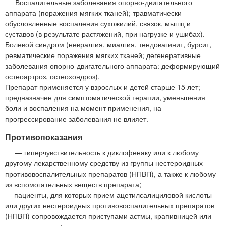
Воспалительные заболевания опорно-двигательного
аппарата (поражения мягких тканей); травматически
обусловленные воспаления сухожилий, связок, мышц и
суставов (в результате растяжений, при нагрузке и ушибах).
Болевой синдром (невралгия, миалгия, тендовагинит, бурсит,
ревматические поражения мягких тканей; дегенеративные
заболевания опорно-двигательного аппарата: деформирующий
остеоартроз, остеохондроз).
Препарат применяется у взрослых и детей старше 15 лет;
предназначен для симптоматической терапии, уменьшения
боли и воспаления на момент применения, на
прогрессирование заболевания не влияет.
Противопоказания
— гиперчувствительность к диклофенаку или к любому
другому лекарственному средству из группы нестероидных
противовоспалительных препаратов (НПВП), а также к любому
из вспомогательных веществ препарата;
— пациенты, для которых прием ацетилсалициловой кислоты
или других нестероидных противовоспалительных препаратов
(НПВП) сопровождается приступами астмы, крапивницей или