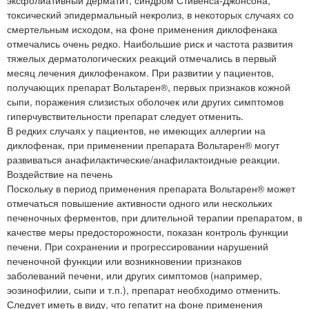
эксфолиативный дерматит, синдром Стивенса-Джонсона,
токсический эпидермальный некролиз, в некоторых случаях со
смертельным исходом, на фоне применения диклофенака
отмечались очень редко. Наибольшие риск и частота развития
тяжелых дерматологических реакций отмечались в первый
месяц лечения диклофенаком. При развитии у пациентов,
получающих препарат Вольтарен®, первых признаков кожной
сыпи, поражения слизистых оболочек или других симптомов
гиперчувствительности препарат следует отменить.
В редких случаях у пациентов, не имеющих аллергии на
диклофенак, при применении препарата Вольтарен® могут
развиваться анафилактические/анафилактоидные реакции.
Воздействие на печень
Поскольку в период применения препарата Вольтарен® может
отмечаться повышение активности одного или нескольких
печеночных ферментов, при длительной терапии препаратом, в
качестве меры предосторожности, показан контроль функции
печени. При сохранении и прогрессировании нарушений
печеночной функции или возникновении признаков
заболеваний печени, или других симптомов (например,
эозинофилии, сыпи и т.п.), препарат необходимо отменить.
Следует иметь в виду, что гепатит на фоне применения