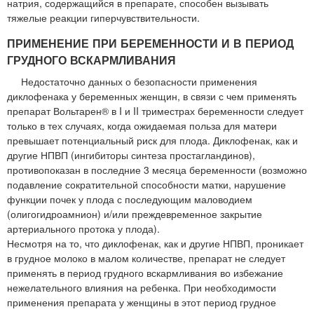
натрия, содержащийся в препарате, способен вызывать
тяжелые реакции гиперчувствительности.
ПРИМЕНЕНИЕ ПРИ БЕРЕМЕННОСТИ И В ПЕРИОД
ГРУДНОГО ВСКАРМЛИВАНИЯ
Недостаточно данных о безопасности применения
диклофенака у беременных женщин, в связи с чем применять
препарат Вольтарен® в I и II триместрах беременности следует
только в тех случаях, когда ожидаемая польза для матери
превышает потенциальный риск для плода. Диклофенак, как и
другие НПВП (ингибиторы синтеза простагландинов),
противопоказан в последние 3 месяца беременности (возможно
подавление сократительной способности матки, нарушение
функции почек у плода с последующим маловодием
(олигогидроамнион) и/или преждевременное закрытие
артериального протока у плода).
Несмотря на то, что диклофенак, как и другие НПВП, проникает
в грудное молоко в малом количестве, препарат не следует
применять в период грудного вскармливания во избежание
нежелательного влияния на ребенка. При необходимости
применения препарата у женщины в этот период грудное