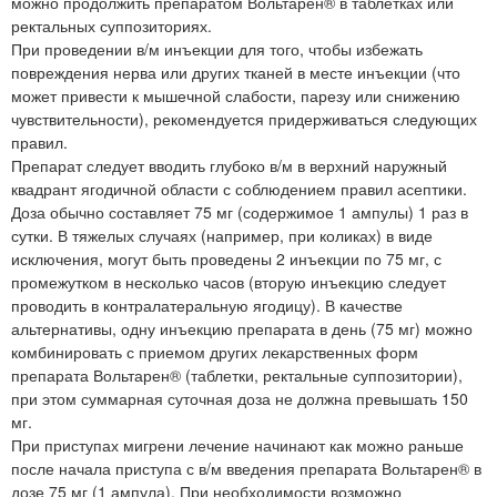
можно продолжить препаратом Вольтарен® в таблетках или
ректальных суппозиториях.
При проведении в/м инъекции для того, чтобы избежать
повреждения нерва или других тканей в месте инъекции (что
может привести к мышечной слабости, парезу или снижению
чувствительности), рекомендуется придерживаться следующих
правил.
Препарат следует вводить глубоко в/м в верхний наружный
квадрант ягодичной области с соблюдением правил асептики.
Доза обычно составляет 75 мг (содержимое 1 ампулы) 1 раз в
сутки. В тяжелых случаях (например, при коликах) в виде
исключения, могут быть проведены 2 инъекции по 75 мг, с
промежутком в несколько часов (вторую инъекцию следует
проводить в контралатеральную ягодицу). В качестве
альтернативы, одну инъекцию препарата в день (75 мг) можно
комбинировать с приемом других лекарственных форм
препарата Вольтарен® (таблетки, ректальные суппозитории),
при этом суммарная суточная доза не должна превышать 150
мг.
При приступах мигрени лечение начинают как можно раньше
после начала приступа с в/м введения препарата Вольтарен® в
дозе 75 мг (1 ампула). При необходимости возможно