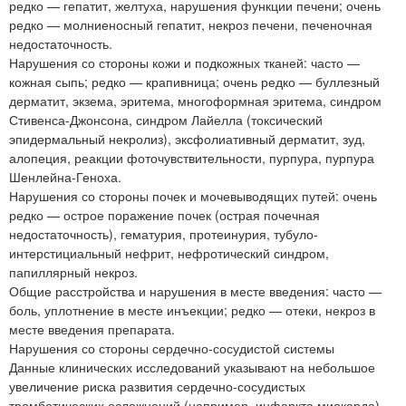
редко — гепатит, желтуха, нарушения функции печени; очень
редко — молниеносный гепатит, некроз печени, печеночная
недостаточность.
Нарушения со стороны кожи и подкожных тканей: часто —
кожная сыпь; редко — крапивница; очень редко — буллезный
дерматит, экзема, эритема, многоформная эритема, синдром
Стивенса-Джонсона, синдром Лайелла (токсический
эпидермальный некролиз), эксфолиативный дерматит, зуд,
алопеция, реакции фоточувствительности, пурпура, пурпура
Шенлейна-Геноха.
Нарушения со стороны почек и мочевыводящих путей: очень
редко — острое поражение почек (острая почечная
недостаточность), гематурия, протеинурия, тубуло-
интерстициальный нефрит, нефротический синдром,
папиллярный некроз.
Общие расстройства и нарушения в месте введения: часто —
боль, уплотнение в месте инъекции; редко — отеки, некроз в
месте введения препарата.
Нарушения со стороны сердечно-сосудистой системы
Данные клинических исследований указывают на небольшое
увеличение риска развития сердечно-сосудистых
тромботических осложнений (например, инфаркта миокарда),