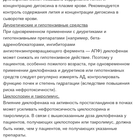
концентрацию дигоксина в плазме крови. Рекомендуется
контроль содержания лития и концентрации дигоксина в
сыворотке крови.
Диуретические и гипотензивные средства
При одновременном применении с диуретиками и
гипотензивными препаратами (например, бета-
адреноблокаторами, ингибиторами
ангиотензинпревращающего фермента — АПФ) диклофенак
может снижать их гипотензивное действие. Поэтому у
пациентов, особенно пожилого возраста, при одновременном
применении диклофенака и диуретиков или гипотензивных
средств следует регулярно измерять АД, контролировать
функцию почек и степень гидратации (вследствие повышения
риска нефротоксичности).
Циклоспорин и такролимус.
Влияние диклофенака на активность простагландинов в почках
может усиливать нефротоксичность циклоспорина и
такролимуса. В связи с вышесказанным доза диклофенака у
пациентов, получающих циклоспорин или такролимус, должна
быть ниже, чем у пациентов, не получающих указанные
препараты.