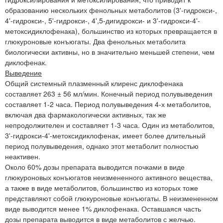
образованию нескольких фенольных метаболитов (3'-гидрокси-,
4'-гидрокси-, 5'-гидрокси-, 4',5-дигидрокси- и 3'-гидрокси-4'-
метоксидиклофенака), большинство из которых превращается в
глюкуроновые конъюгаты. Два фенольных метаболита
биологически активны, но в значительно меньшей степени, чем
диклофенак.
Выведение
Общий системный плазменный клиренс диклофенака
составляет 263 ± 56 мл/мин. Конечный период полувыведения
составляет 1-2 часа. Период полувыведения 4-х метаболитов,
включая два фармакологически активных, так же
непродолжителен и составляет 1-3 часа. Один из метаболитов,
3'-гидрокси-4'-метоксидиклофенак, имеет более длительный
период полувыведения, однако этот метаболит полностью
неактивен.
Около 60% дозы препарата выводится почками в виде
глюкуроновых конъюгатов неизмененного активного вещества,
а также в виде метаболитов, большинство из которых тоже
представляют собой глюкуроновые конъюгаты. В неизмененном
виде выводится менее 1% диклофенака. Оставшаяся часть
дозы препарата выводится в виде метаболитов с желчью.