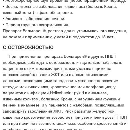
• Воспалительные заболевания кишечника (болезнь Крона,
язвенный колит) в фазе обострения.
• Активные заболевания печени.
• Период грудного вскармливания.
Препарат Вольтарен®, раствор для внутримышечного введения,
не показан к применению у детей и подростков до 18 лет.
С ОСТОРОЖНОСТЬЮ
При применении препарата Вольтарен® и других НПВП
необходимо соблюдать осторожность и тщательно наблюдать
пациентов с симптомами/признаками указывающими на
поражения/заболевания ЖКТ или с анамнестическими
данными, позволяющими заподозрить язвенное поражение
желудка или кишечника, кровотечение или перфорацию; у
пациентов с инфекцией Helicobacter pylori в анамнезе,
язвенным колитом, болезнью Крона, с нарушением функции
печени в анамнезе, и у пациентов с жалобами, позволяющими
заподозрить заболевания ЖКТ. Риск развития желудочно-
кишечного кровотечения возрастает при увеличении дозы НПВП
или при наличии язвенного анамнеза, особенно кровотечений и
перфорации язвы и у пожилых пациентов.