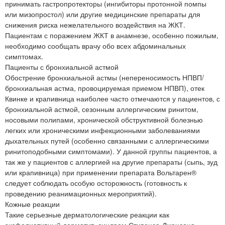
принимать гастропротекторы (ингибиторы протонной помпы
или мизопростол) или другие медицинские препараты для
снижения риска нежелательного воздействия на ЖКТ.
Пациентам с поражением ЖКТ в анамнезе, особенно пожилым,
необходимо сообщать врачу обо всех абдоминальных
симптомах.
Пациенты с бронхиальной астмой
Обострение бронхиальной астмы (непереносимость НПВП/
бронхиальная астма, провоцируемая приемом НПВП), отек
Квинке и крапивница наиболее часто отмечаются у пациентов, с
бронхиальной астмой, сезонным аллергическим ринитом,
носовыми полипами, хронической обструктивной болезнью
легких или хроническими инфекционными заболеваниями
дыхательных путей (особенно связанными с аллергическими
ринитоподобными симптомами). У данной группы пациентов, а
так же у пациентов с аллергией на другие препараты (сыпь, зуд
или крапивница) при применении препарата Вольтарен®
следует соблюдать особую осторожность (готовность к
проведению реанимационных мероприятий).
Кожные реакции
Такие серьезные дерматологические реакции как