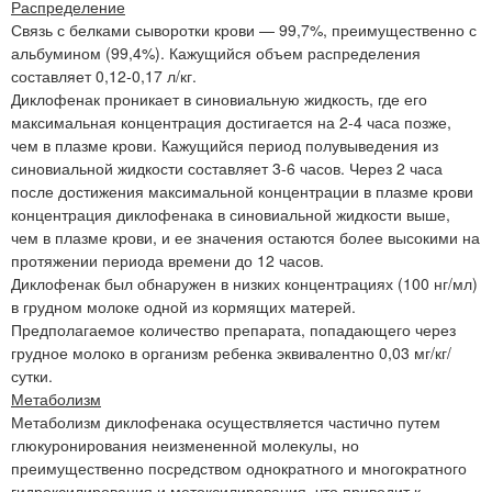
Распределение
Связь с белками сыворотки крови — 99,7%, преимущественно с
альбумином (99,4%). Кажущийся объем распределения
составляет 0,12-0,17 л/кг.
Диклофенак проникает в синовиальную жидкость, где его
максимальная концентрация достигается на 2-4 часа позже,
чем в плазме крови. Кажущийся период полувыведения из
синовиальной жидкости составляет 3-6 часов. Через 2 часа
после достижения максимальной концентрации в плазме крови
концентрация диклофенака в синовиальной жидкости выше,
чем в плазме крови, и ее значения остаются более высокими на
протяжении периода времени до 12 часов.
Диклофенак был обнаружен в низких концентрациях (100 нг/мл)
в грудном молоке одной из кормящих матерей.
Предполагаемое количество препарата, попадающего через
грудное молоко в организм ребенка эквивалентно 0,03 мг/кг/
сутки.
Метаболизм
Метаболизм диклофенака осуществляется частично путем
глюкуронирования неизмененной молекулы, но
преимущественно посредством однократного и многократного
гидроксилирования и метоксилирования, что приводит к