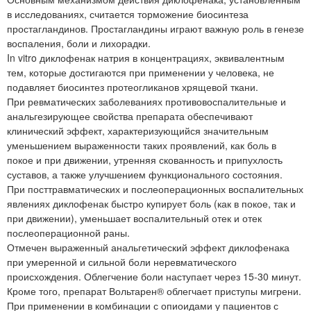
в исследованиях, считается торможение биосинтеза
простагландинов. Простагландины играют важную роль в генезе
воспаления, боли и лихорадки.
In vitro диклофенак натрия в концентрациях, эквивалентным
тем, которые достигаются при применении у человека, не
подавляет биосинтез протеогликанов хрящевой ткани.
При ревматических заболеваниях противовоспалительные и
анальгезирующее свойства препарата обеспечивают
клинический эффект, характеризующийся значительным
уменьшением выраженности таких проявлений, как боль в
покое и при движении, утренняя скованность и припухлость
суставов, а также улучшением функционального состояния.
При посттравматических и послеоперационных воспалительных
явлениях диклофенак быстро купирует боль (как в покое, так и
при движении), уменьшает воспалительный отек и отек
послеоперационной раны.
Отмечен выраженный анальгетический эффект диклофенака
при умеренной и сильной боли неревматического
происхождения. Облегчение боли наступает через 15-30 минут.
Кроме того, препарат Вольтарен® облегчает приступы мигрени.
При применении в комбинации с опиоидами у пациентов с