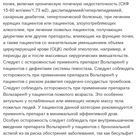
почек, включая хроническую почечную недостаточность (СКФ
15-60 мл/мин/1,73 м2), дислипидемией/гиперлипидемией,
сахарным диабетом, гипертонической болезнью, при лечении
курящих пациентов или пациентов, злоупотребляющих
алкоголем, при лечении пожилых пациентов, получающих
диуретики или другие препараты, влияющие на функцию почек,
а также пациентов со значительным уменьшением объема
циркулирующей крови (ОЦК) любой этиологии, например, в
периоды до и после массивных хирургических вмешательств.
Следует с осторожностью применять препарат Вольтарен® у
пациентов с дефектами системы гемостаза. Следует соблюдать
осторожность при применении препарата Вольтарен® у
пациентов с риском развития сердечно-сосудистых тромбозов.
Следует соблюдать осторожность при применении препарата
Вольтарен® у пациентов пожилого возраста. Это особенно
актуально у ослабленных или имеющих низкую массу тела
пожилых людей. У пациентов данной категории рекомендуется
применять препарат в минимальной эффективной дозе.
Особую осторожность следует соблюдать при внутримышечном
введении препарата Вольтарен® у пациентов с бронхиальной
астмой из-за риска обострения заболевания, так как бисульфит