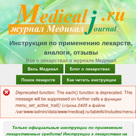
Перейти
к
основному
содержанию
Инструкция по применению лекарств,
аналоги, отзывы
Все о лекарствах в журнале Медикал
Г
Весь Медикал
Блог о лекарствах
л
Поиск лекарств
Как читать инструкции
а
Deprecated function
: The each() function is deprecated. This
Сообщение
в
message will be suppressed on further calls в функции
об
menu_set_active_trail()
(строка
2405
в файле
н
/var/www/admini/data/www/medicalj.ru/tabletki/includes/menu.i
ошибке
о
е
Только официальные инструкции по применению
лекарственных средств! Инструкции к лекарствам на