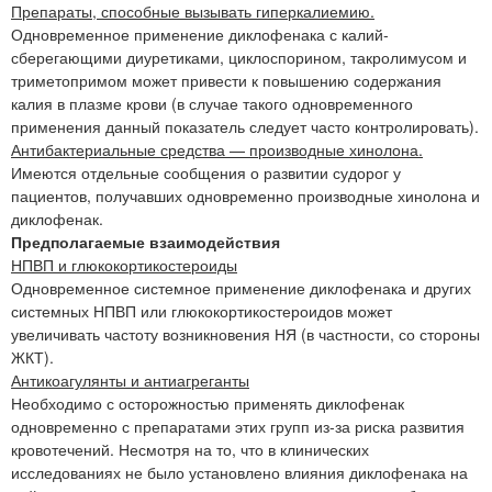
Препараты, способные вызывать гиперкалиемию.
Одновременное применение диклофенака с калий-
сберегающими диуретиками, циклоспорином, такролимусом и
триметопримом может привести к повышению содержания
калия в плазме крови (в случае такого одновременного
применения данный показатель следует часто контролировать).
Антибактериальные средства — производные хинолона.
Имеются отдельные сообщения о развитии судорог у
пациентов, получавших одновременно производные хинолона и
диклофенак.
Предполагаемые взаимодействия
НПВП и глюкокортикостероиды
Одновременное системное применение диклофенака и других
системных НПВП или глюкокортикостероидов может
увеличивать частоту возникновения НЯ (в частности, со стороны
ЖКТ).
Антикоагулянты и антиагреганты
Необходимо с осторожностью применять диклофенак
одновременно с препаратами этих групп из-за риска развития
кровотечений. Несмотря на то, что в клинических
исследованиях не было установлено влияния диклофенака на