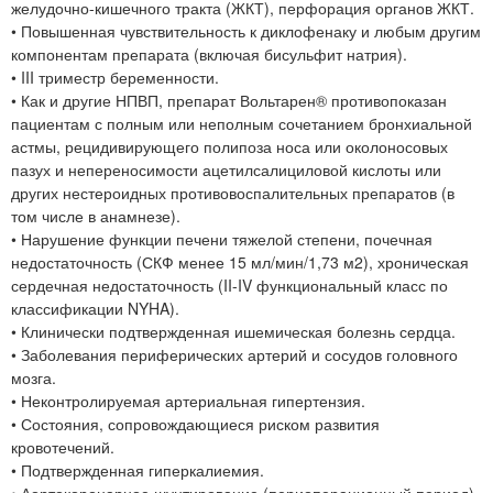
желудочно-кишечного тракта (ЖКТ), перфорация органов ЖКТ.
• Повышенная чувствительность к диклофенаку и любым другим
компонентам препарата (включая бисульфит натрия).
• III триместр беременности.
• Как и другие НПВП, препарат Вольтарен® противопоказан
пациентам с полным или неполным сочетанием бронхиальной
астмы, рецидивирующего полипоза носа или околоносовых
пазух и непереносимости ацетилсалициловой кислоты или
других нестероидных противовоспалительных препаратов (в
том числе в анамнезе).
• Нарушение функции печени тяжелой степени, почечная
недостаточность (СКФ менее 15 мл/мин/1,73 м2), хроническая
сердечная недостаточность (II-IV функциональный класс по
классификации NYHA).
• Клинически подтвержденная ишемическая болезнь сердца.
• Заболевания периферических артерий и сосудов головного
мозга.
• Неконтролируемая артериальная гипертензия.
• Состояния, сопровождающиеся риском развития
кровотечений.
• Подтвержденная гиперкалиемия.
• Аортокоронарное шунтирование (периоперационный период).