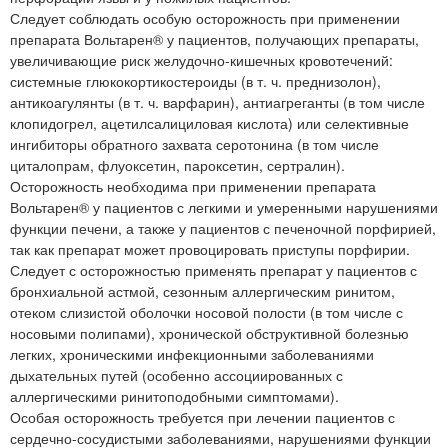
Следует соблюдать особую осторожность при применении
препарата Вольтарен® у пациентов, получающих препараты,
увеличивающие риск желудочно-кишечных кровотечений:
системные глюкокортикостероиды (в т. ч. преднизолон),
антикоагулянты (в т. ч. варфарин), антиагреганты (в том числе
клопидогрел, ацетилсалициловая кислота) или селективные
ингибиторы обратного захвата серотонина (в том числе
циталопрам, флуоксетин, пароксетин, сертралин).
Осторожность необходима при применении препарата
Вольтарен® у пациентов с легкими и умеренными нарушениями
функции печени, а также у пациентов с печеночной порфирией,
так как препарат может провоцировать приступы порфирии.
Следует с осторожностью применять препарат у пациентов с
бронхиальной астмой, сезонным аллергическим ринитом,
отеком слизистой оболочки носовой полости (в том числе с
носовыми полипами), хронической обструктивной болезнью
легких, хроническими инфекционными заболеваниями
дыхательных путей (особенно ассоциированных с
аллергическими ринитоподобными симптомами).
Особая осторожность требуется при лечении пациентов с
сердечно-сосудистыми заболеваниями, нарушениями функции