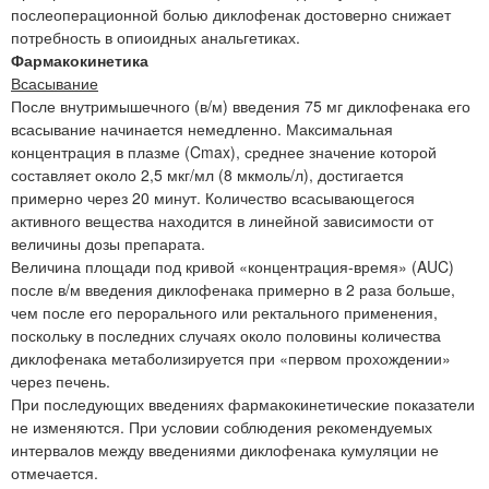
послеоперационной болью диклофенак достоверно снижает
потребность в опиоидных анальгетиках.
Фармакокинетика
Всасывание
После внутримышечного (в/м) введения 75 мг диклофенака его
всасывание начинается немедленно. Максимальная
концентрация в плазме (Cmax), среднее значение которой
составляет около 2,5 мкг/мл (8 мкмоль/л), достигается
примерно через 20 минут. Количество всасывающегося
активного вещества находится в линейной зависимости от
величины дозы препарата.
Величина площади под кривой «концентрация-время» (AUC)
после в/м введения диклофенака примерно в 2 раза больше,
чем после его перорального или ректального применения,
поскольку в последних случаях около половины количества
диклофенака метаболизируется при «первом прохождении»
через печень.
При последующих введениях фармакокинетические показатели
не изменяются. При условии соблюдения рекомендуемых
интервалов между введениями диклофенака кумуляции не
отмечается.