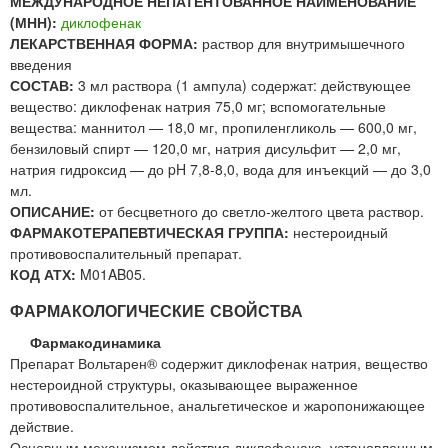
МЕЖДУНАРОДНОЕ НЕПАТЕНТОВАННОЕ НАИМЕНОВАНИЕ
(МНН):
диклофенак
ЛЕКАРСТВЕННАЯ ФОРМА:
раствор для внутримышечного
введения
СОСТАВ:
3 мл раствора (1 ампула) содержат: действующее
вещество: диклофенак натрия 75,0 мг; вспомогательные
вещества: маннитол — 18,0 мг, пропиленгликоль — 600,0 мг,
бензиловый спирт — 120,0 мг, натрия дисульфит — 2,0 мг,
натрия гидроксид — до pH 7,8-8,0, вода для инъекций — до 3,0
мл.
ОПИСАНИЕ:
от бесцветного до светло-желтого цвета раствор.
ФАРМАКОТЕРАПЕВТИЧЕСКАЯ ГРУППА:
нестероидный
противовоспалительный препарат.
КОД АТХ:
M01AB05.
ФАРМАКОЛОГИЧЕСКИЕ СВОЙСТВА
Фармакодинамика
Препарат Вольтарен® содержит диклофенак натрия, вещество
нестероидной структуры, оказывающее выраженное
противовоспалительное, анальгетическое и жаропонижающее
действие.
Основным механизмом действия диклофенака, установленным