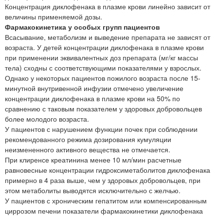
Концентрация диклофенака в плазме крови линейно зависит от
величины применяемой дозы.
Фармакокинетика у особых групп пациентов
Всасывание, метаболизм и выведение препарата не зависят от
возраста. У детей концентрации диклофенака в плазме крови
при применении эквивалентных доз препарата (мг/кг массы
тела) сходны с соответствующими показателями у взрослых.
Однако у некоторых пациентов пожилого возраста после 15-
минутной внутривенной инфузии отмечено увеличение
концентрации диклофенака в плазме крови на 50% по
сравнению с таковым показателем у здоровых добровольцев
более молодого возраста.
У пациентов с нарушением функции почек при соблюдении
рекомендованного режима дозирования кумуляции
неизмененного активного вещества не отмечается.
При клиренсе креатинина менее 10 мл/мин расчетные
равновесные концентрации гидроксиметаболитов диклофенака
примерно в 4 раза выше, чем у здоровых добровольцев, при
этом метаболиты выводятся исключительно с желчью.
У пациентов с хроническим гепатитом или компенсированным
циррозом печени показатели фармакокинетики диклофенака