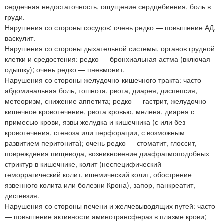
сердечная недостаточность, ощущение сердцебиения, боль в
груди.
Нарушения со стороны сосудов: очень редко — повышение АД,
васкулит.
Нарушения со стороны дыхательной системы, органов грудной
клетки и средостения: редко — бронхиальная астма (включая
одышку); очень редко — пневмонит.
Нарушения со стороны желудочно-кишечного тракта: часто —
абдоминальная боль, тошнота, рвота, диарея, диспепсия,
метеоризм, снижение аппетита; редко — гастрит, желудочно-
кишечное кровотечение, рвота кровью, мелена, диарея с
примесью крови, язвы желудка и кишечника (с или без
кровотечения, стеноза или перфорации, с возможным
развитием перитонита); очень редко — стоматит, глоссит,
повреждения пищевода, возникновение диафрагмоподобных
стриктур в кишечнике, колит (неспецифический
геморрагический колит, ишемический колит, обострение
язвенного колита или болезни Крона), запор, панкреатит,
дисгевзия.
Нарушения со стороны печени и желчевыводящих путей: часто
— повышение активности аминотрансфераз в плазме крови;