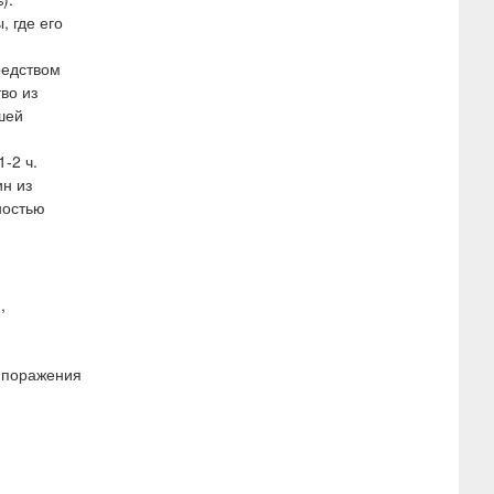
 где его
редством
во из
шей
-2 ч.
ин из
ностью
,
, поражения