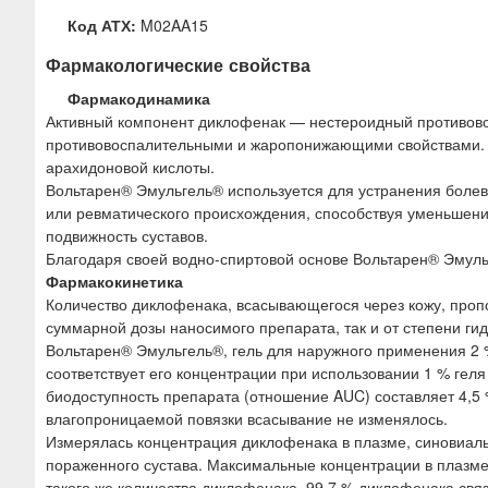
Код АТХ:
M02AA15
Фармакологические свойства
Фармакодинамика
Активный компонент диклофенак — нестероидный противо
противовоспалительными и жаропонижающими свойствами. Н
арахидоновой кислоты.
Вольтарен® Эмульгель® используется для устранения болево
или ревматического происхождения, способствуя уменьшени
подвижность суставов.
Благодаря своей водно-спиртовой основе Вольтарен® Эмул
Фармакокинетика
Количество диклофенака, всасывающегося через кожу, проп
суммарной дозы наносимого препарата, так и от степени ги
Вольтарен® Эмульгель®, гель для наружного применения 2 %
соответствует его концентрации при использовании 1 % геля
биодоступность препарата (отношение AUC) составляет 4,5
влагопроницаемой повязки всасывание не изменялось.
Измерялась концентрация диклофенака в плазме, синовиаль
пораженного сустава. Максимальные концентрации в плазме
такого же количества диклофенака. 99,7 % диклофенака свя