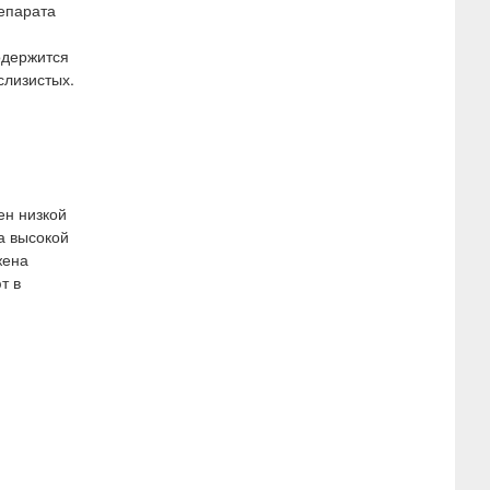
репарата
одержится
слизистых.
лен низкой
а высокой
жена
т в