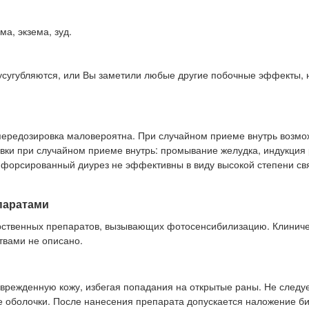
ма, экзема, зуд.
усугубляются, или Вы заметили любые другие побочные эффекты, 
 передозировка маловероятна. При случайном приеме внутрь возм
вки при случайном приеме внутрь: промывание желудка, индукция 
и форсированный диурез не эффективны в виду высокой степени с
паратами
арственных препаратов, вызывающих фотосенсибилизацию. Клинич
твами не описано.
врежденную кожу, избегая попадания на открытые раны. Не следу
тые оболочки. После нанесения препарата допускается наложение б