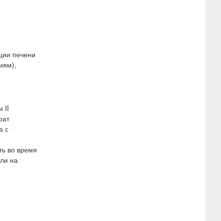
ции печени
иям),
 II
рат
а с
ть во время
или на