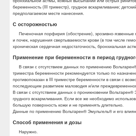
бронхиальной астмы, кожных высыпаний или острых ринито
беременность (III триместр), грудное вскармливание; детски
предполагаемом месте нанесения.
С осторожностью
Печеночная порфирия (обострение), эрозивно-язвенные
и почек, нарушения свертываемости крови (в том числе гем
хроническая сердечная недостаточность, бронхиальная астма,
Применение при беременности в период грудно
В связи с отсутствием данных по применению Вольтарен®
триместра беременности рекомендуется только по назначени
противопоказан в III триместре беременности в связи с во
последующим развитием маловодия и/или преждевременного
В связи с отсутствием данных о проникновении Вольтарен®
грудного вскармливания. Если все же необходимо использов
большую поверхность кожи и не применять длительно.
Данные по применению Вольтарен® Эмульгель® и его влияни
Способ применения и дозы
Наружно.