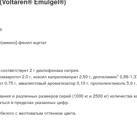
Voltaren® Emulgel®)
®
л)амино]-фенил ацетат
 соответствует 2 г диклофенака натрия.
акрогол 2,0 г, кокоил каприлокапрат 2,50 г, диэтиламин* 0,89-1,37
 0,75 г, эвкалиптовый ароматизатор 0,10 г, пропиленгликоль 5,0 г,
ания и различных размеров серий (1000 кг и 2500 кг) количества 
аться в пределах указанных цифр.
белого с желтоватым оттенком цвета.