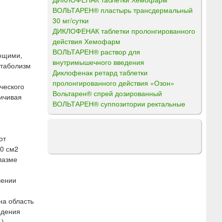
ВОЛЬТАРЕН® пластырь трансдермальный
30 мг/сутки
ДИКЛОФЕНАК таблетки пролонгированного
действия Хемофарм
ВОЛЬТАРЕН® раствор для
ющими,
внутримышечного введения
етаболизм
Диклофенак ретард таблетки
пролонгированного действия «Озон»
ческого
Вольтарен® спрей дозированный
личивая
ВОЛЬТАРЕН® суппозитории ректальные
от
00 см2
лазме
шении
на область
едения
).