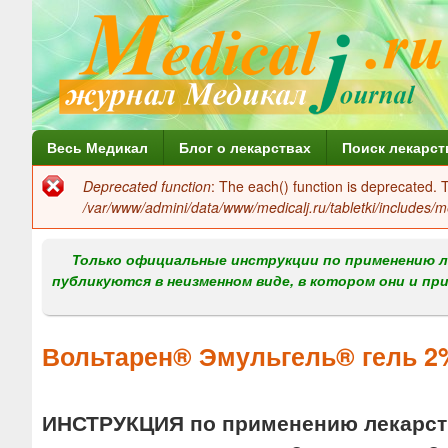
Г
Весь Медикал
Блог о лекарствах
Поиск лекарст
л
Deprecated function
: The each() function is deprecated.
Сообщение
а
/var/www/admini/data/www/medicalj.ru/tabletki/includes/m
об
в
ошибке
Только официальные инструкции по применению л
н
публикуются в неизменном виде, в котором они и пр
о
е
Вольтарен® Эмульгель® гель 2
м
е
ИНСТРУКЦИЯ по применению лекарств
н