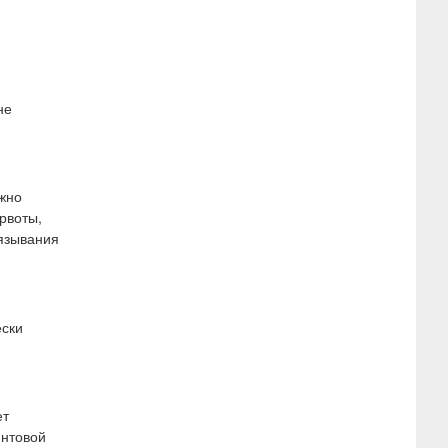
не
ожно
рвоты,
вязывания
ески
ет
интовой