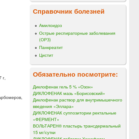
Справочник болезней
Амилоидоз
Острые респираторные заболевания
(ОРЗ)
Панкреатит
Цистит
Обязательно посмотрите:
 г,
Диклофенак гель 5 % «Озон»
ДИКЛОФЕНАК мазь «Борисовский»
карбомеров,
Диклофенак раствор для внутримышечного
введения «Эллара»
ДИКЛОФЕНАК суппозитории ректальные
«ФЕРМЕНТ»
ВОЛЬТАРЕН® пластырь трансдермальный
15 мг/сутки
ДИКЛОФЕНАК таблетки Хемофарм