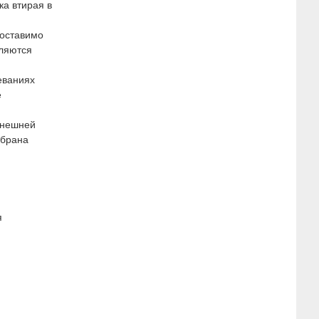
ка втирая в
поставимо
вляются
еваниях
е
внешней
мбрана
я