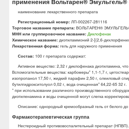
применения Вольтарен® Эмульгель® (
ю
наименование лекарственного препарата
Регистрационный номер:
ЛП-002267-281116
Торговое название препарата:
ВОЛЬТАРЕН® ЭМУЛЬГЕЛЬ
МНН или группировочное название:
Диклофенак
Химическое название:
диэтиламмоний 2-[(2,6-дихлорфени
Лекарственная форма:
гель для наружного применения
Состав:
100 г препарата содержат:
Активное вещество: 2,32 г диклофенака диэтиламина, что
Вспомогательные вещества: карбомеры* 1,1-1,7 г, цетостеаром
изопропанол 17,50 г, жидкий парафин 2,50 г, олеиловый спирт
бутилгидрокситолуол 0,02 г, вода очищенная* 64,22-65 32 г.
* при использовании различного производственного оборудов
диэтиленамина и воды очищенной могут слегка корректиров
Описание: однородный кремообразный гель от белого до 
Фармакотерапевтическая группа
Нестероидный противовоспалительный препарат (НПВП).