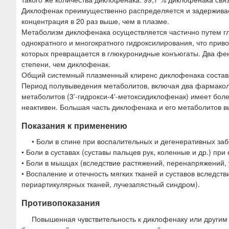
Диклофенак преимущественно распределяется и задерживаетс
концентрация в 20 раз выше, чем в плазме.
Метаболизм диклофенака осуществляется частично путем г
однократного и многократного гидроксилирования, что прив
которых превращается в глюкуронидные конъюгаты. Два фен
степени, чем диклофенак.
Общий системный плазменный клиренс диклофенака составл
Период полувыведения метаболитов, включая два фармаколог
метаболитов (3'-гидрокси-4'-метоксидиклофенак) имеет бол
неактивен. Большая часть диклофенака и его метаболитов в
Показания к применению
• Боли в спине при воспалительных и дегенеративных заб
• Боли в суставах (суставы пальцев рук, коленные и др.) при
• Боли в мышцах (вследствие растяжений, перенапряжений, 
• Воспаление и отечность мягких тканей и суставов вследст
периартикулярных тканей, лучезапястный синдром).
Противопоказания
Повышенная чувствительность к диклофенаку или другим