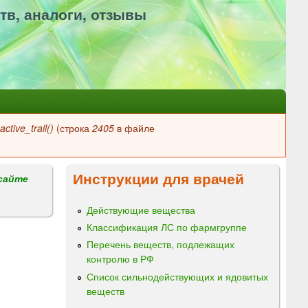
тв, аналоги, отзывы
ctive_trail()
(строка
2405
в файле
Инструкции для врачей
сайте
Действующие вещества
Классификация ЛС по фармгруппе
Перечень веществ, подлежащих
контролю в РФ
Список сильнодействующих и ядовитых
веществ