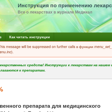
Перейти
Инструкция по применению лекарс
к
Все о лекарствах в журнале Медикал
основному
содержанию
в
Как читать инструкции
 This message will be suppressed on further calls в функции
menu_set_a
enu.inc
).
екарственных средств! Инструкции к лекарствам на нашем 
илагаются к препаратам.
%
енного препарата для медицинского