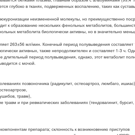
я глубоко в тканях, подверженных воспалению, таких как суставы,
люкуронизации неизмененной молекулы, но преимущественно пос
одит к образованию нескольких фенольных метаболитов, большинст
ольных метаболита биологически активны, но в значительно мень
яет 263±56 мл/мин. Конечный период полувыведения составляет 1
ически активных, также непродолжителен и составляет 1-3 ч. Од
ее длительный период полувыведения, однако, этот метаболит пол
ыводится с мочой.
олеваниях позвоночника (радикулит, остеоартроз, люмбаго, ишиас)
 остеоартрозе,
ушибов, травм),
вие травм и при ревматических заболеваниях (тендовагинит, бурсит
 компонентам препарата; склонность к возникновению приступов