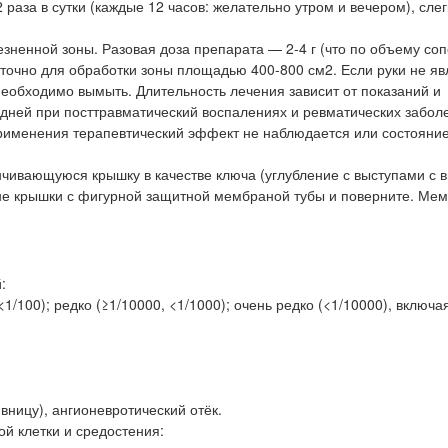
раза в сутки (каждые 12 часов: желательно утром и вечером), слег
зненной зоны. Разовая доза препарата — 2-4 г (что по объему со
аточно для обработки зоны площадью 400-800 см2. Если руки не я
необходимо вымыть. Длительность лечения зависит от показаний и
 дней при посттравматический воспалениях и ревматических забол
 применения терапевтический эффект не наблюдается или состояни
чивающуюся крышку в качестве ключа (углубление с выступами с 
оне крышки с фигурной защитной мембраной тубы и поверните. Ме
:
 <1/100); редко (≥1/10000, <1/1000); очень редко (<1/10000), включа
вницу), ангионевротический отёк.
й клетки и средостения: