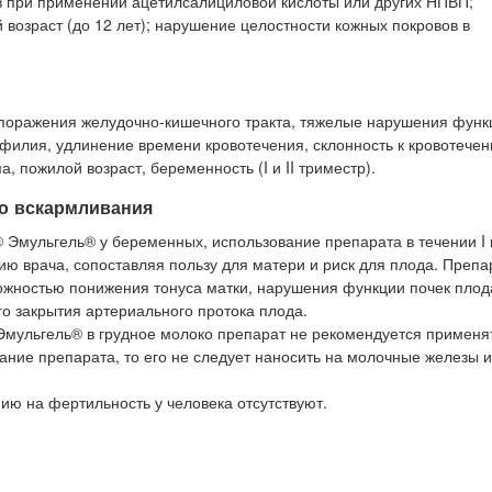
в при применении ацетилсалициловой кислоты или других НПВП;
й возраст (до 12 лет); нарушение целостности кожных покровов в
 поражения желудочно-кишечного тракта, тяжелые нарушения функ
офилия, удлинение времени кровотечения, склонность к кровотечен
 пожилой возраст, беременность (I и II триместр).
го вскармливания
 Эмульгель® у беременных, использование препарата в течении I и
ю врача, сопоставляя пользу для матери и риск для плода. Препа
зможностью понижения тонуса матки, нарушения функции почек плод
 закрытия артериального протока плода.
 Эмульгель® в грудное молоко препарат не рекомендуется применя
ание препарата, то его не следует наносить на молочные железы 
ю на фертильность у человека отсутствуют.