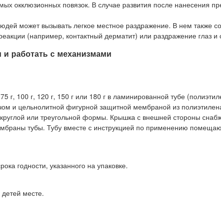
мых окклюзионных повязок. В случае развития после нанесения п
людей может вызывать легкое местное раздражение. В нем также с
еакции (например, контактный дерматит) или раздражение глаз и 
 и работать с механизмами
 75 г, 100 г, 120 г, 150 г или 180 г в ламинированной тубе (полиэти
ечом и цельнолитной фигурной защитной мембраной из полиэтилен
круглой или треугольной формы. Крышка с внешней стороны снаб
ембраны тубы. Тубу вместе с инструкцией по применению помещаю
рока годности, указанного на упаковке.
 детей месте.