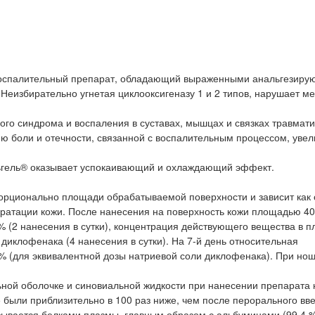
воспалительный препарат, обладающий выраженными анальгезиру
еизбирательно угнетая циклооксигеназу 1 и 2 типов, нарушает м
го синдрома и воспаления в суставах, мышцах и связках травмати
ю боли и отечности, связанной с воспалительным процессом, уве
ьгель® оказывает успокаивающий и охлаждающий эффект.
орционально площади обрабатываемой поверхности и зависит как 
дратации кожи. После нанесения на поверхность кожи площадью 4
 (2 нанесения в сутки), концентрация действующего вещества в п
 диклофенака (4 нанесения в сутки). На 7-й день относительная
 % (для эквивалентной дозы натриевой соли диклофенака). При но
ной оболочке и синовиальной жидкости при нанесении препарата 
 были приблизительно в 100 раз ниже, чем после перорального вв
зывается белками плазмы, главным образом с альбуминами (99,4 %