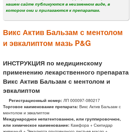
м
нашем сайте публикуются в неизменном виде, в
е
котором они и прилагаются к препаратам.
н
ю
Викс Актив Бальзам с ментолом
и эвкалиптом мазь P&G
ИНСТРУКЦИЯ по медицинскому
применению лекарственного препарата
Викс Актив Бальзам с ментолом и
эвкалиптом
Регистрационный номер:
ЛП 000097-080217
Торговое наименование препарата:
Викс Актив Бальзам с
ментолом и эвкалиптом
Международное непатентованное, или группировочное,
или химическое наименование:
Камфора + Скипидар
живичный + Эвкалипта прутовидного листьев масло +