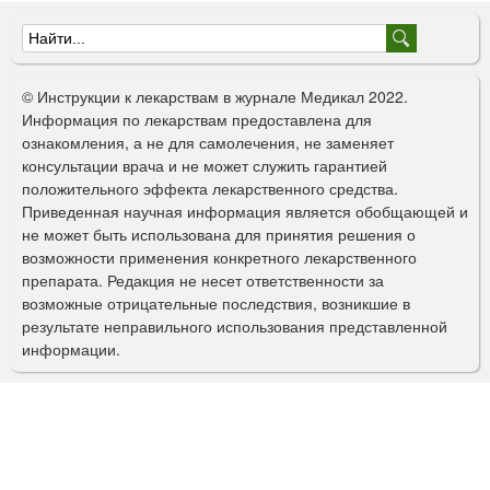
Ф
о
© Инструкции к лекарствам в журнале Медикал 2022.
р
Информация по лекарствам предоставлена для
ознакомления, а не для самолечения, не заменяет
м
консультации врача и не может служить гарантией
а
положительного эффекта лекарственного средства.
Приведенная научная информация является обобщающей и
п
не может быть использована для принятия решения о
о
возможности применения конкретного лекарственного
препарата. Редакция не несет ответственности за
и
возможные отрицательные последствия, возникшие в
с
результате неправильного использования представленной
информации.
к
а