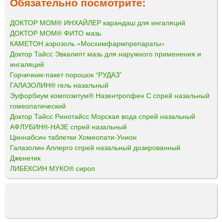
Обязательно посмотрите:
ДОКТОР МОМ® ИНХАЙЛЕР карандаш для ингаляций
ДОКТОР МОМ® ФИТО мазь
КАМЕТОН аэрозоль «Мосхимфармпрепараты»
Доктор Тайсс Эвкалипт мазь для наружного применения и
ингаляций
Горчичник-пакет порошок “РУДАЗ”
ГАЛАЗОЛИН® гель назальный
Эуфорбиум композитум® Назентропфен С спрей назальный
гомеопатический
Доктор Тайсс Ринотайсс Морская вода спрей назальный
АФЛУБИН®-НАЗЕ спрей назальный
Циннабсин таблетки Хомеопати-Унион
Галазолин Аллерго спрей назальный дозированный
Дженетик
ЛИБЕКСИН МУКО® сироп