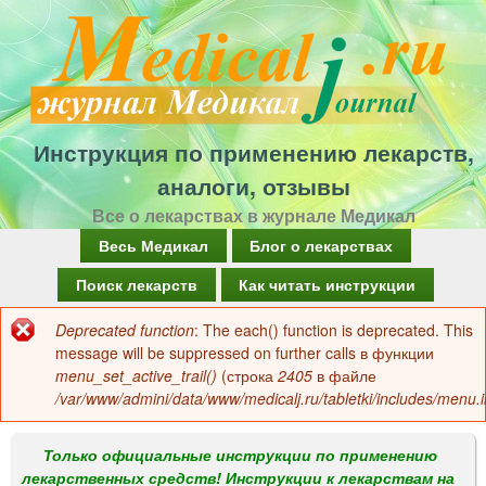
Перейти
к
основному
содержанию
Инструкция по применению лекарств,
аналоги, отзывы
Все о лекарствах в журнале Медикал
Г
Весь Медикал
Блог о лекарствах
л
Поиск лекарств
Как читать инструкции
а
Deprecated function
: The each() function is deprecated. This
Сообщение
в
message will be suppressed on further calls в функции
об
menu_set_active_trail()
(строка
2405
в файле
н
/var/www/admini/data/www/medicalj.ru/tabletki/includes/menu.i
ошибке
о
е
Только официальные инструкции по применению
лекарственных средств! Инструкции к лекарствам на