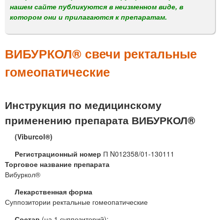
м
нашем сайте публикуются в неизменном виде, в
е
котором они и прилагаются к препаратам.
н
ю
ВИБУРКОЛ® свечи ректальные
гомеопатические
Инструкция по медицинскому
применению препарата ВИБУРКОЛ®
(Viburcol®)
Регистрационный номер
П N012358/01-130111
Торговое название препарата
Вибуркол®
Лекарственная форма
Суппозитории ректальные гомеопатические
Состав
(на 1 суппозиторий):