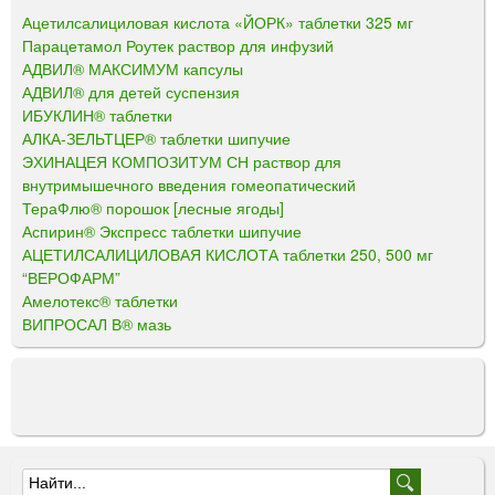
Ацетилсалициловая кислота «ЙОРК» таблетки 325 мг
Парацетамол Роутек раствор для инфузий
АДВИЛ® МАКСИМУМ капсулы
АДВИЛ® для детей суспензия
ИБУКЛИН® таблетки
АЛКА-ЗЕЛЬТЦЕР® таблетки шипучие
ЭХИНАЦЕЯ КОМПОЗИТУМ СН раствор для
внутримышечного введения гомеопатический
ТераФлю® порошок [лесные ягоды]
Аспирин® Экспресс таблетки шипучие
АЦЕТИЛСАЛИЦИЛОВАЯ КИСЛОТА таблетки 250, 500 мг
“ВЕРОФАРМ”
Амелотекс® таблетки
ВИПРОСАЛ В® мазь
Ф