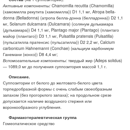
Активные компоненты:
Chamomilla recutita (Chamomilla)
(хамомилла рекутита (хамомилла)) D1 1,1 мг, Atropa bella-
donna (Belladonna) (атропа белла-донна (белладонна)) D2 1,1
мг, Solanum dulcamara (Dulcamara) (солянум дулькамара
(дулькамара)) D4 1,1 мг, Plantago major (Plantago) (плантаго
майор (плантаго)) D3 1,1 мг, Pulsatilla pratensis (Pulsatilla)
(пульсатилла пратенсис (пульсатилла)) D2 2,2 мг, Calcium
carbonicum Hahnemanni (Conchae) (кальциум карбоникум
Ганемани (конхэ)) D8 4,4 мг;
Вспомогательные компоненты:
твердый жир (Adeps solidus)
— 1089,0 мг до получения суппозитория массой 1,1 г.
Описание.
Суппозитории от белого до желтовато-белого цвета
торпедообразной формы с очень слабым своеобразным
запахом (без прогорклого запаха); на продольном срезе
допускается наличие воздушного стержня или
воронкообразного углубления.
Фармакотерапевтическая группа
Гомеопатическое средство