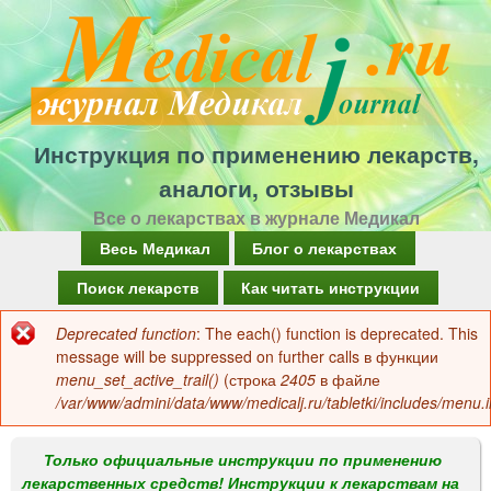
Перейти
к
основному
содержанию
Инструкция по применению лекарств,
аналоги, отзывы
Все о лекарствах в журнале Медикал
Г
Весь Медикал
Блог о лекарствах
л
Поиск лекарств
Как читать инструкции
а
Deprecated function
: The each() function is deprecated. This
Сообщение
в
message will be suppressed on further calls в функции
об
menu_set_active_trail()
(строка
2405
в файле
н
/var/www/admini/data/www/medicalj.ru/tabletki/includes/menu.i
ошибке
о
е
Только официальные инструкции по применению
лекарственных средств! Инструкции к лекарствам на