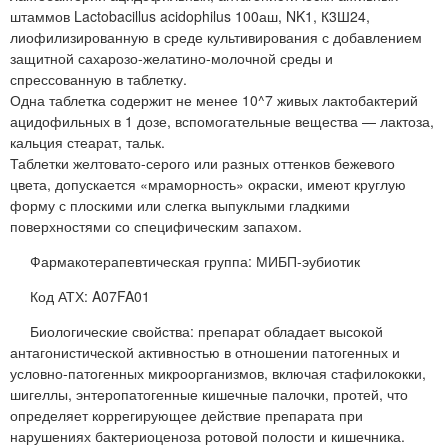
штаммов Lactobacillus acidophilus 100аш, NK1, К3Ш24,
лиофилизированную в среде культивирования с добавлением
защитной сахарозо-желатино-молочной среды и
спрессованную в таблетку.
Одна таблетка содержит не менее 10^7 живых лактобактерий
ацидофильных в 1 дозе, вспомогательные вещества — лактоза,
кальция стеарат, тальк.
Таблетки желтовато-серого или разных оттенков бежевого
цвета, допускается «мраморность» окраски, имеют круглую
форму с плоскими или слегка выпуклыми гладкими
поверхностями со специфическим запахом.
Фармакотерапевтическая группа: МИБП-эубиотик
Код АТХ: A07FA01
Биологические свойства: препарат обладает высокой
антагонистической активностью в отношении патогенных и
условно-патогенных микроорганизмов, включая стафилококки,
шигеллы, энтеропатогенные кишечные палочки, протей, что
определяет коррегирующее действие препарата при
нарушениях бактериоценоза ротовой полости и кишечника.