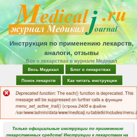
Перейти
к
основному
содержанию
Инструкция по применению лекарств,
аналоги, отзывы
Все о лекарствах в журнале Медикал
Г
Весь Медикал
Блог о лекарствах
л
Поиск лекарств
Как читать инструкции
а
Deprecated function
: The each() function is deprecated. This
Сообщение
в
message will be suppressed on further calls в функции
об
menu_set_active_trail()
(строка
2405
в файле
н
/var/www/admini/data/www/medicalj.ru/tabletki/includes/menu.i
ошибке
о
е
Только официальные инструкции по применению
лекарственных средств! Инструкции к лекарствам на