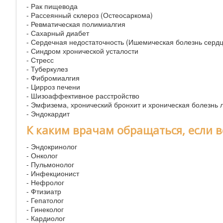
- Рак пищевода
- Рассеянный склероз (Остеосаркома)
- Ревматическая полимиалгия
- Сахарный диабет
- Сердечная недостаточность (Ишемическая болезнь сердц
- Синдром хронической усталости
- Стресс
- Туберкулез
- Фибромиалгия
- Цирроз печени
- Шизоаффективное расстройство
- Эмфизема, хронический бронхит и хроническая болезнь л
- Эндокардит
К каким врачам обращаться, если 
- Эндокринолог
- Онколог
- Пульмонолог
- Инфекционист
- Нефролог
- Фтизиатр
- Гепатолог
- Гинеколог
- Кардиолог