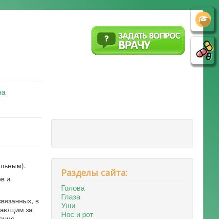
на
льным).
Разделы сайта:
в и
Голова
Глаза
вязанных, в
Уши
ечающим за
Нос и рот
ение