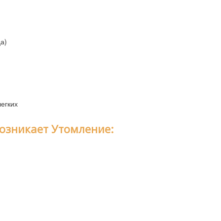
а)
егких
возникает Утомление: