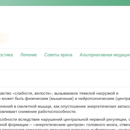
остика
Лечение
Советы врача
Альтернативная медици
вство «слабости, вялости», вызываемое тяжелой нагрузкой и
 может быть физическим (мышечным) и нейропсихическим (центра
енений в скелетной мышце, как опустошение энергетических запасо
овливает снижение работоспособности.
собности вследствие нарушений центральной нервной регуляции, с
ной формации – «энергетическим центром» головного мозга, отв
ии происходит замедление процессов передачи информации, ухудш