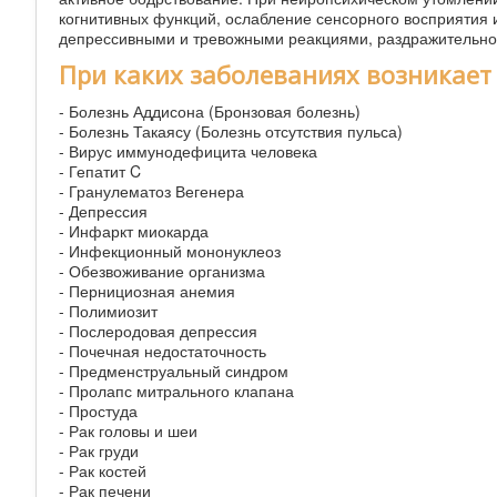
когнитивных функций, ослабление сенсорного восприятия
депрессивными и тревожными реакциями, раздражительно
При каких заболеваниях возникает
- Болезнь Аддисона (Бронзовая болезнь)
- Болезнь Такаясу (Болезнь отсутствия пульса)
- Вирус иммунодефицита человека
- Гепатит C
- Гранулематоз Вегенера
- Депрессия
- Инфаркт миокарда
- Инфекционный мононуклеоз
- Обезвоживание организма
- Пернициозная анемия
- Полимиозит
- Послеродовая депрессия
- Почечная недостаточность
- Предменструальный синдром
- Пролапс митрального клапана
- Простуда
- Рак головы и шеи
- Рак груди
- Рак костей
- Рак печени