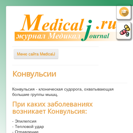
Меню сайта MedicalJ
Весь Медикал
Конвульсии
Симптомы
Конвульсия - клоническая судорога, охватывающая
Заболевания
большие группы мышц.
Диагностика
При каких заболеваниях
возникает Конвульсия:
Лечение
Советы врача
- Эпилепсия
- Тепловой удар
Альтернативная медицина
- Отравление