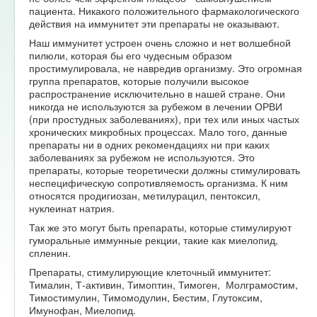
пациента. Никакого положительного фармакологического
действия на иммунитет эти препараты не оказывают.
Наш иммунитет устроен очень сложно и нет волшебной
пилюли, которая бы его чудесным образом
простимулировала, не навредив организму. Это огромная
группа препаратов, которые получили высокое
распространение исключительно в нашей стране. Они
никогда не используются за рубежом в лечении ОРВИ
(при простудных заболеваниях), при тех или иных частых
хронических микробных процессах. Мало того, данные
препараты ни в одних рекомендациях ни при каких
заболеваниях за рубежом не используются. Это
препараты, которые теоретически должны стимулировать
неспецифическую сопротивляемость организма. К ним
относятся продигиозан, метилурацил, пентоксил,
нуклеинат натрия.
Так же это могут быть препараты, которые стимулируют
гуморальные иммунные рекции, такие как миелопид,
спленин.
Препараты, стимулирующие клеточный иммунитет:
Тималин, Т-активин, Тимоптин, Тимоген, Молграмоcтим,
Тимостимулин, Тимомодулин, Бестим, Глутоксим,
Имунофан, Миелопид.