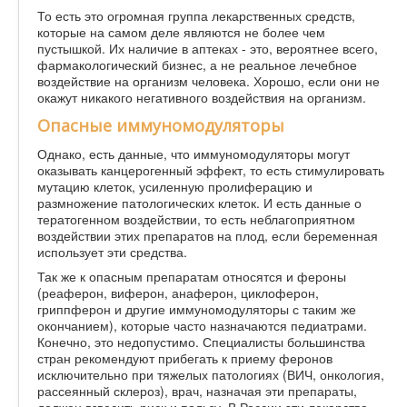
То есть это огромная группа лекарственных средств,
которые на самом деле являются не более чем
пустышкой. Их наличие в аптеках - это, вероятнее всего,
фармакологический бизнес, а не реальное лечебное
воздействие на организм человека. Хорошо, если они не
окажут никакого негативного воздействия на организм.
Опасные иммуномодуляторы
Однако, есть данные, что иммуномодуляторы могут
оказывать канцерогенный эффект, то есть стимулировать
мутацию клеток, усиленную пролиферацию и
размножение патологических клеток. И есть данные о
тератогенном воздействии, то есть неблагоприятном
воздействии этих препаратов на плод, если беременная
использует эти средства.
Так же к опасным препаратам относятся и фероны
(реаферон, виферон, анаферон, циклоферон,
гриппферон и другие иммуномодуляторы с таким же
окончанием), которые часто назначаются педиатрами.
Конечно, это недопустимо. Специалисты большинства
стран рекомендуют прибегать к приему феронов
исключительно при тяжелых патологиях (ВИЧ, онкология,
рассеянный склероз), врач, назначая эти препараты,
должен взвесить риск и пользу. В России эти лекарства