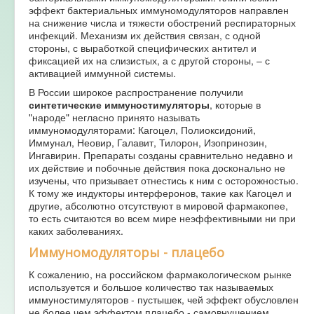
эффект бактериальных иммуномодуляторов направлен
на снижение числа и тяжести обострений респираторных
инфекций. Механизм их действия связан, с одной
стороны, с выработкой специфических антител и
фиксацией их на слизистых, а с другой стороны, – с
активацией иммунной системы.
В России широкое распространение получили
синтетические иммуностимуляторы
, которые в
"народе" негласно принято называть
иммуномодуляторами: Кагоцел, Полиоксидоний,
Иммунал, Неовир, Галавит, Тилорон, Изопринозин,
Ингавирин. Препараты созданы сравнительно недавно и
их действие и побочные действия пока досконально не
изучены, что призывает отнестись к ним с осторожностью.
К тому же индукторы интерферонов, такие как Кагоцел и
другие, абсолютно отсутствуют в мировой фармакопее,
то есть считаются во всем мире неэффективными ни при
каких заболеваниях.
Иммуномодуляторы - плацебо
К сожалению, на российском фармакологическом рынке
используется и большое количество так называемых
иммуностимуляторов - пустышек, чей эффект обусловлен
не более чем эффектом плацебо - самовнушением