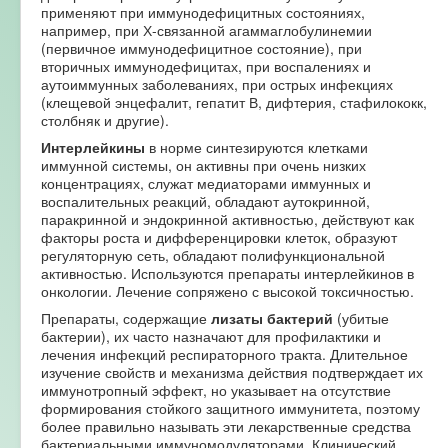
применяют при иммунодефицитных состояниях,
например, при Х-связанной агаммаглобулинемии
(первичное иммунодефицитное состояние), при
вторичных иммунодефицитах, при воспалениях и
аутоиммунных заболеваниях, при острых инфекциях
(клещевой энцефалит, гепатит В, дифтерия, стафилококк,
столбняк и другие).
Интерлейкины
в норме синтезируются клетками
иммунной системы, он активны при очень низких
концентрациях, служат медиаторами иммунных и
воспалительных реакций, обладают аутокринной,
паракринной и эндокринной активностью, действуют как
факторы роста и дифференцировки клеток, образуют
регуляторную сеть, обладают полифункциональной
активностью. Используются препараты интерлейкинов в
онкологии. Лечение сопряжено с высокой токсичностью.
Препараты, содержащие
лизаты бактерий
(убитые
бактерии), их часто назначают для профилактики и
лечения инфекций респираторного тракта. Длительное
изучение свойств и механизма действия подтверждает их
иммунотропный эффект, но указывает на отсутствие
формирования стойкого защитного иммунитета, поэтому
более правильно называть эти лекарственные средства
бактериальными иммуномодуляторами. Клинический