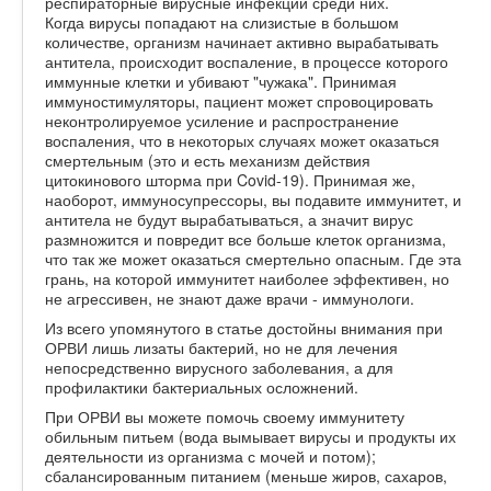
респираторные вирусные инфекции среди них.
Когда вирусы попадают на слизистые в большом
количестве, организм начинает активно вырабатывать
антитела, происходит воспаление, в процессе которого
иммунные клетки и убивают "чужака". Принимая
иммуностимуляторы, пациент может спровоцировать
неконтролируемое усиление и распространение
воспаления, что в некоторых случаях может оказаться
смертельным (это и есть механизм действия
цитокинового шторма при Covid-19). Принимая же,
наоборот, иммуносупрессоры, вы подавите иммунитет, и
антитела не будут вырабатываться, а значит вирус
размножится и повредит все больше клеток организма,
что так же может оказаться смертельно опасным. Где эта
грань, на которой иммунитет наиболее эффективен, но
не агрессивен, не знают даже врачи - иммунологи.
Из всего упомянутого в статье достойны внимания при
ОРВИ лишь лизаты бактерий, но не для лечения
непосредственно вирусного заболевания, а для
профилактики бактериальных осложнений.
При ОРВИ вы можете помочь своему иммунитету
обильным питьем (вода вымывает вирусы и продукты их
деятельности из организма с мочей и потом);
сбалансированным питанием (меньше жиров, сахаров,