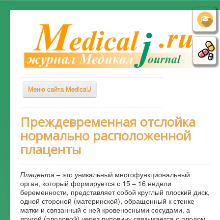
Меню сайта MedicalJ
Весь Медикал
Преждевременная отслойка
нормально расположенной
Симптомы
плаценты
Заболевания
Диагностика
Плацента
– это уникальный многофункциональный
Лечение
орган, который формируется с 15 – 16 недели
беременности, представляет собой круглый плоский диск,
Советы врача
одной стороной (материнской), обращенный к стенке
матки и связанный с ней кровеносными сосудами, а
Альтернативная медицина
другой (плодовой) через пуповину связывается с плодом.