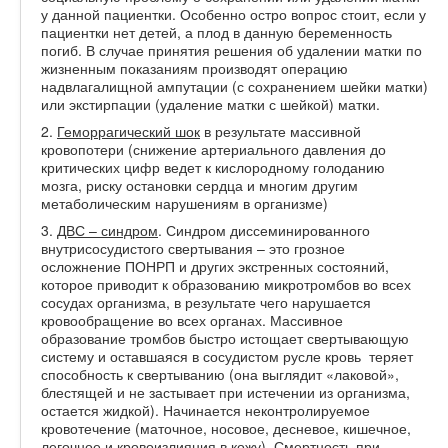
у данной пациентки. Особенно остро вопрос стоит, если у
пациентки нет детей, а плод в данную беременность
погиб. В случае принятия решения об удалении матки по
жизненным показаниям производят операцию
надвлагалищной ампутации (с сохранением шейки матки)
или экстирпации (удаление матки с шейкой) матки.
2.
Геморрагический шок
в результате массивной
кровопотери (снижение артериального давления до
критических цифр ведет к кислородному голоданию
мозга, риску остановки сердца и многим другим
метаболическим нарушениям в организме)
3.
ДВС – синдром
. Синдром диссеминированного
внутрисосудистого свертывания – это грозное
осложнение ПОНРП и других экстренных состояний,
которое приводит к образованию микротромбов во всех
сосудах организма, в результате чего нарушается
кровообращение во всех органах. Массивное
образование тромбов быстро истощает свертывающую
систему и оставшаяся в сосудистом русле кровь теряет
способность к свертыванию (она выглядит «лаковой»,
блестящей и не застывает при истечении из организма,
остается жидкой). Начинается неконтролируемое
кровотечение (маточное, носовое, десневое, кишечное,
легочное и кровоизлияния в кожу). Смертность при