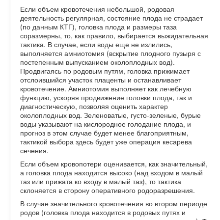
Если объем кровотечения небольшой, родовая
деятельность регулярная, состояние плода не страдает
(по данным КТГ), головка плода и размеры таза
соразмерны, то, как правило, выбирается выжидательная
тактика. В случае, если воды еще не излились,
выполняется амниотомия (вскрытие плодного пузыря с
постепенным выпусканием околоплодных вод).
Продвигаясь по родовым путям, головка прижимает
отслоившийся участок плаценты и останавливает
кровотечение. Амниотомия выполняет как лечебную
функцию, ускоряя продвижение головки плода, так и
диагностическую, позволяя оценить характер
околоплодных вод. Зеленоватые, густо-зеленые, бурые
воды указывают на кислородное голодание плода, и
прогноз в этом случае будет менее благоприятным,
тактикой выбора здесь будет уже операция кесарева
сечения.
Если объем кровопотери оценивается, как значительный,
а головка плода находится высоко (над входом в малый
таз или прижата ко входу в малый таз), то тактика
склоняется в сторону оперативного родоразрешения.
В случае значительного кровотечения во втором периоде
родов (головка плода находится в родовых путях и