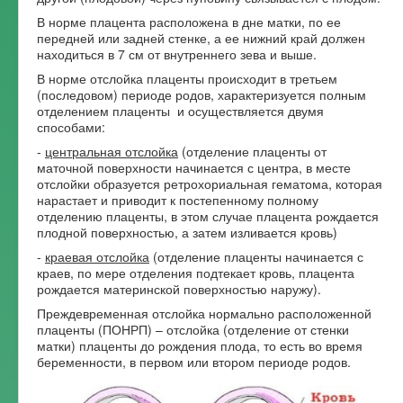
В норме плацента расположена в дне матки, по ее
Форум
передней или задней стенке, а ее нижний край должен
находиться в 7 см от внутреннего зева и выше.
В норме отслойка плаценты происходит в третьем
(последовом) периоде родов, характеризуется полным
отделением плаценты и осуществляется двумя
способами:
-
центральная отслойка
(отделение плаценты от
маточной поверхности начинается с центра, в месте
отслойки образуется ретрохориальная гематома, которая
нарастает и приводит к постепенному полному
отделению плаценты, в этом случае плацента рождается
плодной поверхностью, а затем изливается кровь)
-
краевая отслойка
(отделение плаценты начинается с
краев, по мере отделения подтекает кровь, плацента
рождается материнской поверхностью наружу).
Преждевременная отслойка нормально расположенной
плаценты (ПОНРП) – отслойка (отделение от стенки
матки) плаценты до рождения плода, то есть во время
беременности, в первом или втором периоде родов.