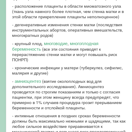
- расположение плаценты в области миоматозного узла
(ткань узла намного более плотная, чем стенка матки и в
этой области прикрепление плаценты неполноценное)
- дегенеративные изменения стенки матки (последствия
инструментальных абортов, оперативных вмешательств,
многократных родов)
многоводие
многоплодная
- крупный плод,
,
беременность
(все эти состояния приводят к
перерастяжению стенки матки и могут повышать риск
ПОНРП)
- хронические инфекции у матери (туберкулез, сифилис,
малярия и другие)
амниоцентез
-
(взятие околоплодных вод для
дополнительного исследования). Амниоцентез
проводится по строгим показаниям и только с согласия
пациентки, при этом женщину всегда предупредят, что
примерно в 1% случаев процедура грозит прерыванием
беременности и отслойкой плаценты.
- интимные отношения в поздних сроках беременности
должны быть максимально нежными и щадящими, так как
любое сильное воздействие приравнивается к
механической травме и повышает риск преждевременной