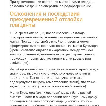
При декомпенсации состояния матери и/или плода –
показано экстренное оперативное родоразрешение.
Осложнения и последствия
преждевременной отслойки
плаценты
1. Во время операции, после извлечения плода,
оперирующий акушер – гинеколог оценивает состояние
матки. При центральной отслойке плаценты может
сформироваться такое осложнение, как
матка Кувелера
(кровь, скапливающаяся в «кармане» между стенкой
матки и плацентой, накапливается, распирает ткани и
происходит пропитывание стенки матки кровью или
имбибиция).
Имбибированный участок матки не может сократиться, а
значит, велик риск гипотонического кровотечения и
перитонита. Также пропитанный участок может
подвергнуться некрозу (омертвлению ткани), что также
ведет к перитониту (воспалению всей брюшины).
Матка Кувелера (или Кювелера) может быть разной
выраженности и в ходе операции оперирующему врачу
приходится решать сложную медицинскую и этико –
социальную проблему о сохранении или удалении матки