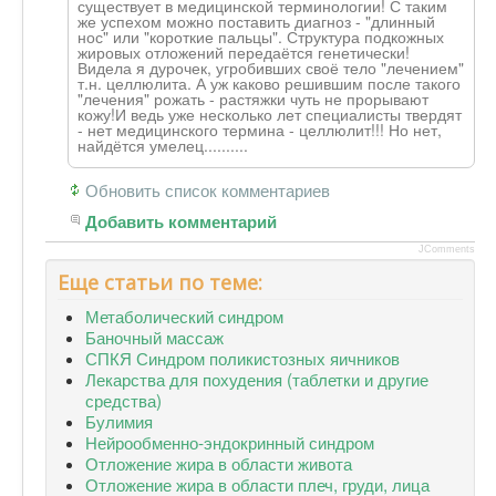
существует в медицинской терминологии! С таким
же успехом можно поставить диагноз - "длинный
нос" или "короткие пальцы". Структура подкожных
жировых отложений передаётся генетически!
Видела я дурочек, угробивших своё тело "лечением"
т.н. целлюлита. А уж каково решившим после такого
"лечения" рожать - растяжки чуть не прорывают
кожу!И ведь уже несколько лет специалисты твердят
- нет медицинского термина - целлюлит!!! Но нет,
найдётся умелец.........
.
Обновить список комментариев
Добавить комментарий
JComments
Еще статьи по теме:
Метаболический синдром
Баночный массаж
СПКЯ Синдром поликистозных яичников
Лекарства для похудения (таблетки и другие
средства)
Булимия
Нейрообменно-эндокринный синдром
Отложение жира в области живота
Отложение жира в области плеч, груди, лица