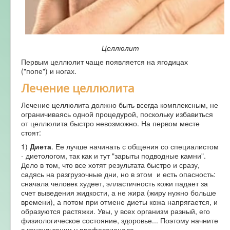
Целлюлит
Первым целлюлит чаще появляется на ягодицах
("попе") и ногах.
Лечение целлюлита
Лечение целлюлита должно быть всегда комплексным, не
ограничиваясь одной процедурой, поскольку избавиться
от целлюлита быстро невозможно. На первом месте
стоят:
1)
Диета
. Ее лучше начинать с общения со специалистом
- диетологом, так как и тут "зарыты подводные камни".
Дело в том, что все хотят результата быстро и сразу,
садясь на разгрузочные дни, но в этом и есть опасность:
сначала человек худеет, элластичность кожи падает за
счет выведения жидкости, а не жира (жиру нужно больше
времени), а потом при отмене диеты кожа напрягается, и
образуются растяжки. Увы, у всех организм разный, его
физиологическое состояние, здоровье... Поэтому начните
с консультации у профессионала.