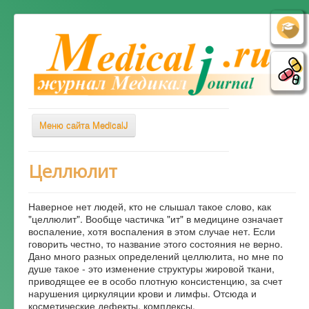
Меню сайта MedicalJ
Весь Медикал
Целлюлит
Симптомы
Наверное нет людей, кто не слышал такое слово, как
Заболевания
"целлюлит". Вообще частичка "ит" в медицине означает
воспаление, хотя воспаления в этом случае нет. Если
Диагностика
говорить честно, то название этого состояния не верно.
Лечение
Дано много разных определений целлюлита, но мне по
душе такое - это изменение структуры жировой ткани,
Советы врача
приводящее ее в особо плотную консистенцию, за счет
нарушения циркуляции крови и лимфы. Отсюда и
Альтернативная медицина
косметические дефекты, комплексы.