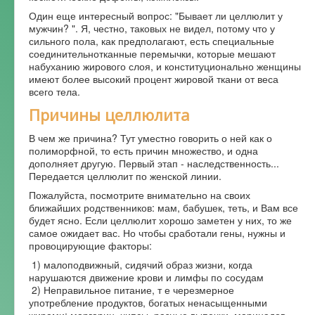
Один еще интересный вопрос: "Бывает ли целлюлит у
Форум
мужчин? ". Я, честно, таковых не видел, потому что у
сильного пола, как предполагают, есть специальные
соединительнотканные перемычки, которые мешают
набуханию жирового слоя, и конституционально женщины
имеют более высокий процент жировой ткани от веса
всего тела.
Причины целлюлита
В чем же причина? Тут уместно говорить о ней как о
полиморфной, то есть причин множество, и одна
дополняет другую. Первый этап - наследственность...
Передается целлюлит по женской линии.
Пожалуйста, посмотрите внимательно на своих
ближайших родственников: мам, бабушек, теть, и Вам все
будет ясно. Если целлюлит хорошо заметен у них, то же
самое ожидает вас. Но чтобы сработали гены, нужны и
провоцирующие факторы:
1) малоподвижный, сидячий образ жизни, когда
нарушаются движение крови и лимфы по сосудам
2) Неправильное питание, т е черезмерное
употребление продуктов, богатых ненасыщенными
жирами: маргарин, чипсы, разные выпечки, маринадов,