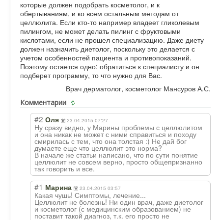
которые должен подобрать косметолог, и к
обертываниям, и ко всем остальным методам от
целлюлита. Если кто-то например владеет гликолевым
пилингом, не может делать пилинг с фруктовыми
кислотами, если не прошел специализацию. Даже диету
должен назначить диетолог, поскольку это делается с
учетом особенностей пациента и противопоказаний.
Поэтому остается одно: обратиться к специалисту и он
подберет программу, то что нужно для Вас.
Врач дерматолог, косметолог Мансуров А.С.
Комментарии
#2
Оля
23.04.2015 07:27
Ну сразу видно, у Марины проблемы с целлюлитом
и она никак не может с ними справиться и походу
смирилась с тем, что она толстая :) Не дай бог
думаете еще что целлюлит это норма?
В начале же статьи написано, что по сути понятие
целлюлит не совсем верно, просто общепризнанно
так говорить и все.
#1
Марина
23.04.2015 03:57
Какая чушь! Симптомы, лечение...
Целлюлит не болезнь! Ни один врач, даже диетолог
и косметолог (с медицинским образованием) не
поставит такой диагноз, т.к. его просто не