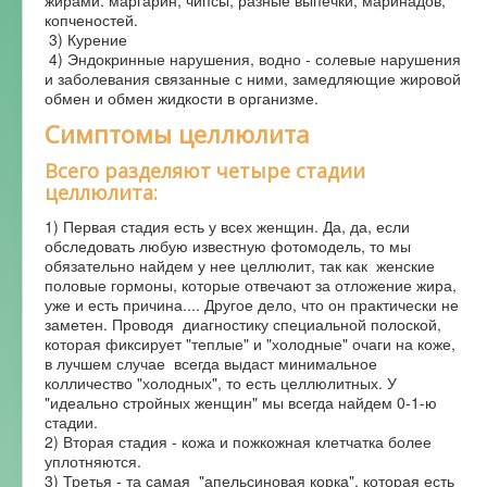
копченостей.
3) Курение
4) Эндокринные нарушения, водно - солевые нарушения
и заболевания связанные с ними, замедляющие жировой
обмен и обмен жидкости в организме.
Симптомы целлюлита
Всего разделяют четыре стадии
целлюлита:
1) Первая стадия есть у всех женщин. Да, да, если
обследовать любую известную фотомодель, то мы
обязательно найдем у нее целлюлит, так как женские
половые гормоны, которые отвечают за отложение жира,
уже и есть причина.... Другое дело, что он практически не
заметен. Проводя диагностику специальной полоской,
которая фиксирует "теплые" и "холодные" очаги на коже,
в лучшем случае всегда выдаст минимальное
колличество "холодных", то есть целлюлитных. У
"идеально стройных женщин" мы всегда найдем 0-1-ю
стадии.
2) Вторая стадия - кожа и пожкожная клетчатка более
уплотняются.
3) Третья - та самая "апельсиновая корка", которая есть