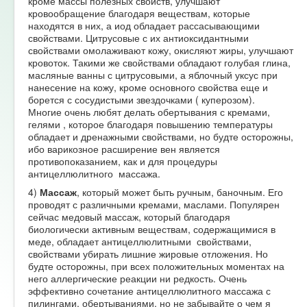
кроме массы полезных свойств, улучшают
кровообращение благодаря веществам, которые
находятся в них, а иод обладает рассасывающими
свойствами. Цитрусовые с их антиоксидантными
свойствами омолаживают кожу, окисляют жиры, улучшают
кровоток. Такими же свойствами обладают голубая глина,
масляные ванны с цитрусовыми, а яблочный уксус при
нанесение на кожу, кроме основного свойства еще и
борется с сосудистыми звездочками ( куперозом).
Многие очень любят делать обертывания с кремами,
гелями , которое благодаря повышению температуры
обладает и дренажными свойствами, но будте осторожны,
ибо варикозное расширение вен является
противопоказанием, как и для процедуры
антицеллюлитного массажа.
4)
Массаж
, который может быть ручным, баночным. Его
проводят с различными кремами, маслами. Популярен
сейчас медовый массаж, который благодаря
биологически активным веществам, содержащимися в
меде, обладает антицеллюлитными свойствами,
свойствами убирать лишние жировые отложения. Но
будте осторожны, при всех положительных моментах на
него аллергические реакции ни редкость. Очень
эффективно сочетание антицеллюлитного массажа с
пилингами, обертываниями, но не забывайте о чем я