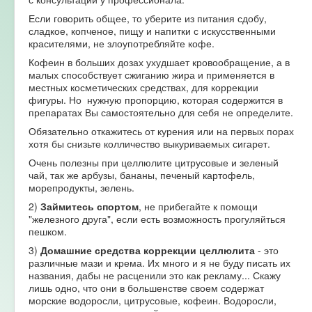
Если говорить общее, то уберите из питания сдобу,
сладкое, копченое, пищу и напитки с искусственными
красителями, не злоупотребляйте кофе.
Кофеин в больших дозах ухудшает кровообращение, а в
малых способствует сжиганию жира и применяется в
местных косметических средствах, для коррекции
фигуры. Но нужную пропорцию, которая содержится в
препаратах Вы самостоятельно для себя не определите.
Обязательно откажитесь от курения или на первых порах
хотя бы снизьте колличество выкуриваемых сигарет.
Очень полезны при целлюлите цитрусовые и зеленый
чай, так же арбузы, бананы, печеный картофель,
морепродукты, зелень.
2)
Займитесь спортом
, не прибегайте к помощи
"железного друга", если есть возможность прогуляйться
пешком.
3)
Домашние средства коррекции целлюлита
- это
различные мази и крема. Их много и я не буду писать их
названия, дабы не расценили это как рекламу... Скажу
лишь одно, что они в большенстве своем содержат
морские водоросли, цитрусовые, кофеин. Водоросли,