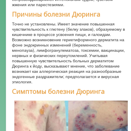
жжения или парестезиями.
Форум
Причины болезни Дюринга
Точно не установлены. Имеет значение повышенная
чувствительность к глютену (белку злаков), образуемому в
кишечнике в процессе усвоения пищи, и галоидам.
Возможно возникновение гериетиформного дерматита на
фоне эндокринных изменений (беременность,
менопауза), лимфогранулематоза, токсемии, вакцинации,
нервных и физических переутомлений. Учитывая
повышенную чувствительность больных дерматитом
Дюринга к йоду, высказывают мнение, что заболевание
возникает как аллергическая реакция на разнообразные
эндогенные раздражители; предполагается и вирусная
этиология.
Симптомы болезни Дюринга