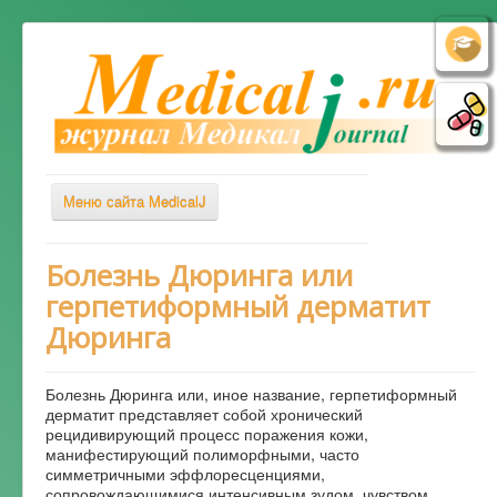
Меню сайта MedicalJ
Весь Медикал
Болезнь Дюринга или
герпетиформный дерматит
Симптомы
Дюринга
Заболевания
Диагностика
Болезнь Дюринга или, иное название, герпетиформный
Лечение
дерматит представляет собой хронический
рецидивирующий процесс поражения кожи,
Советы врача
манифестирующий полиморфными, часто
симметричными эффлоресценциями,
Альтернативная медицина
сопровождающимися интенсивным зудом, чувством