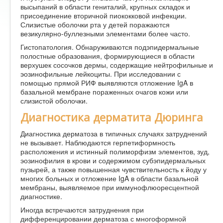
высыпаний в области гениталий, крупных складок и
присоединение вторичной пиококковой инфекции.
Слизистые оболочки рта у детей поражаются
везикулярно-буллезными элементами более часто.
Гистопатология. Обнаруживаются подэпидермальные
полостные образования, формирующиеся в области
верхушек сосочков дермы, содержащие нейтрофильные и
эозинофильные лейкоциты. При исследовании с
помощью прямой РИФ выявляются отложение IgA в
базальной мембране пораженных очагов кожи или
слизистой оболочки.
Диагностика дерматита Дюринга
Диагностика дерматоза в типичных случаях затруднений
не вызывает. Наблюдаются герпетиформность
расположения и истинный полиморфизм элементов, зуд,
эозинофилия в крови и содержимом субэпидермальных
пузырей, а также повышенная чувствительность к йоду у
многих больных и отложение IgA в области базальной
мембраны, выявляемое при иммунофлюоресцентной
диагностике.
Иногда встречаются затруднения при
дифференцировании дерматоза с многоформной