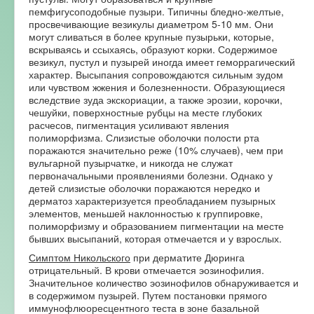
пемфигусоподобные пузыри. Типичны бледно-желтые,
просвечивающие везикулы диаметром 5-10 мм. Они
могут сливаться в более крупные пузырьки, которые,
вскрываясь и ссыхаясь, образуют корки. Содержимое
везикул, пустул и пузырей иногда имеет геморрагический
характер. Высыпания сопровождаются сильным зудом
или чувством жжения и болезненности. Образующиеся
вследствие зуда экскориации, а также эрозии, корочки,
чешуйки, поверхностные рубцы на месте глубоких
расчесов, пигментация усиливают явления
полиморфизма. Слизистые оболочки полости рта
поражаются значительно реже (10% случаев), чем при
вульгарной пузырчатке, и никогда не служат
первоначальными проявлениями болезни. Однако у
детей слизистые оболочки поражаются нередко и
дерматоз характеризуется преобладанием пузырных
элементов, меньшей наклонностью к группировке,
полиморфизму и образованием пигментации на месте
бывших высыпаний, которая отмечается и у взрослых.
Симптом Никольского
при дерматите Дюринга
отрицательный. В крови отмечается эозинофилия.
Значительное количество эозинофилов обнаруживается и
в содержимом пузырей. Путем постановки прямого
иммунофлюоресцентного теста в зоне базальной