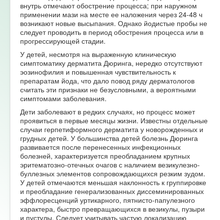
внутрь отмечают обострение процесса; при наружном
применении мази на месте ее наложения через 24-48 ч
возникают новые высыпания. Однако йодистые пробы не
следует проводить в период обострения процесса или в
прогрессирующей стадии.
У детей, несмотря на выраженную клиническую
симптоматику дерматита Дюринга, нередко отсутствуют
эозинофилия и повышенная чувствительность к
препаратам йода, что дало повод ряду дерматологов
считать эти признаки не безусловными, а вероятными
симптомами заболевания.
Дети заболевают в редких случаях, но процесс может
проявиться в первые месяцы жизни. Известны отдельные
случаи герпетиформного дерматита у новорожденных и
грудных детей. У большинства детей болезнь Дюринга
развивается после перенесенных инфекционных
болезней, характеризуется преобладанием крупных
эритематозно-отечных очагов с наличием везикулезно-
буллезных элементов сопровождающихся резким зудом.
У детей отмечаются меньшая наклонность к группировке
и преобладание генерализованных диссеминированных
эффлоресценций уртикарного, пятнисто-папулезного
характера, быстро превращающихся в везикулы, пузыри
и пустулы. Следует учитывать частую локализацию