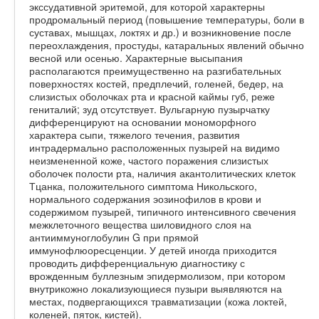
экссудативной эритемой, для которой характерны
продромальный период (повышение температуры, боли в
суставах, мышцах, локтях и др.) и возникновение после
переохлаждения, простуды, катаральных явлений обычно
весной или осенью. Характерные высыпания
располагаются преимущественно на разгибательных
поверхностях костей, предплечий, голеней, бедер, на
слизистых оболочках рта и красной каймы губ, реже
гениталий; зуд отсутствует. Вульгарную пузырчатку
дифференцируют на основании мономорфного
характера сыпи, тяжелого течения, развития
интрадермально расположенных пузырей на видимо
неизмененной коже, частого поражения слизистых
оболочек полости рта, наличия акантолитических клеток
Тцанка, положительного симптома Никольского,
нормального содержания эозинофилов в крови и
содержимом пузырей, типичного интенсивного свечения
межклеточного вещества шиловидного слоя на
антииммуноглобулин G при прямой
иммунофлюоресценции. У детей иногда приходится
проводить дифференциальную диагностику с
врожденным буллезным эпидермолизом, при котором
внутрикожно локализующиеся пузыри выявляются на
местах, подвергающихся травматизации (кожа локтей,
коленей, пяток, кистей).