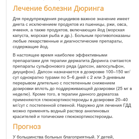
Лечение болезни Дюринга
Для предупреждения рецидивов важное значение имеет
диета с исключением продуктов из пшеницы, ржи, овса,
ячменя, а также продуктов, включающих йод (морская
капуста, морская рыба и др.). Больным противопоказаны
любые лекарственные и диагностические препараты,
содержащие йод.
В настоящее время наиболее эффективными
препаратами для терапии дерматита Дюринга считаются
препараты сульфонового ряда (дапсон, авлосульфон,
диуцифон). Дапсон назначается в дозировке 100–150 мг/
сут однократно турами по 5–6 дней с 2 или 3-дневным
перерывом длительно с постепенным снижением
дозировки вплоть до поддерживающей дозировки (25 мг в
неделю). Кроме того, в терапии данного дерматоза
применяются глюкокортикостероиды в дозировке 20–40
мг/сут с постепенной отменой. Наружно для лечения ГДД
можно применять водный раствор анилиновых
красителей и топические глюкокортикостероиды.
Прогноз
У большинства больных благоприятный. У детей,