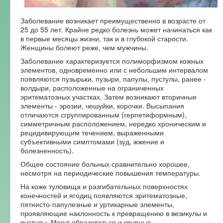
Заболевание возникает преимущественно в возрасте от
25 до 55 лет. Крайне редко болезнь может начинаться как
в первые месяцы жизни, так и в глубокой старости.
Женщины болеют реже, чем мужчины.
Заболевание характеризуется полиморфизмом кожных
элементов, одновременно или с небольшим интервалом
появляются пузырьки, пузыри, папулы, пустулы, ранее -
волдыри, расположенные на ограниченных
эритематозных участках. Затем возникают вторичные
элементы - эрозии, чешуйки, корочки. Высыпания
отличаются сгруппированным (герпетиформным),
симметричным расположением, нередко хроническим и
рецидивирующим течением, выраженными
субъективными симптомами (зуд, жжение и
болезненность).
Общее состояние больных сравнительно хорошее,
несмотря на периодические повышения температуры.
На коже туловища и разгибательных поверхностях
конечностей и ягодиц появляются эритематозные,
пятнисто-папулезные и уртикарные элементы,
проявляющие наклонность к превращению в везикулы и
пустулы. Могут образоваться и крупные