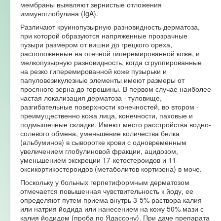
мембраны выявляют зернистые отложения
иммуноглобулина (IgA).
Различают круинопузырную разновидность дерматоза,
при которой образуются напряженные прозрачные
пузыри размером от вишни до грецкого ореха,
расположенные на отечной гиперемированной коже, и
мелкопузырную разновидность, когда сгруппированные
на резко гиперемированной коже пузырьки и
папуловезикулезные элементы имеют размеры от
просяного зерна до горошины. В первом случае наиболее
частая локализация дерматоза - туловище,
разгибательные поверхности конечностей, во втором -
преимущественно кожа лица, конечности, паховые и
подмышечные складки. Имеют место расстройства водно-
солевого обмена, уменьшение количества белка
(альбуминов) в сыворотке крови с одновременным
увеличением глобулиновой фракции, ацидозом,
уменьшением экскреции 17-кетостероидов и 11-
оксикортикостероидов (метаболитов кортизона) в моче.
Поскольку у больных герпетиформным дерматозом
отмечается повышенная чувствительность к йоду, ее
определяют путем приема внутрь 3-5% раствора калия
или натрия йодида или нанесением на кожу 50% мази с
калия йодидом (проба по Ядассону). При даче препарата