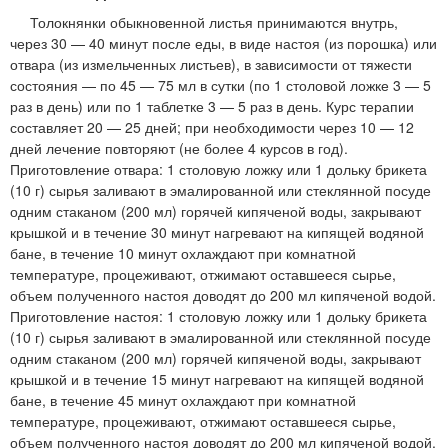
Толокнянки обыкновенной листья принимаются внутрь,
через 30 — 40 минут после еды, в виде настоя (из порошка) или
отвара (из измельченных листьев), в зависимости от тяжести
состояния — по 45 — 75 мл в сутки (по 1 столовой ложке 3 — 5
раз в день) или по 1 таблетке 3 — 5 раз в день. Курс терапии
составляет 20 — 25 дней; при необходимости через 10 — 12
дней лечение повторяют (не более 4 курсов в год).
Приготовление отвара: 1 столовую ложку или 1 дольку брикета
(10 г) сырья заливают в эмалированной или стеклянной посуде
одним стаканом (200 мл) горячей кипяченой воды, закрывают
крышкой и в течение 30 минут нагревают на кипящей водяной
бане, в течение 10 минут охлаждают при комнатной
температуре, процеживают, отжимают оставшееся сырье,
объем полученного настоя доводят до 200 мл кипяченой водой.
Приготовление настоя: 1 столовую ложку или 1 дольку брикета
(10 г) сырья заливают в эмалированной или стеклянной посуде
одним стаканом (200 мл) горячей кипяченой воды, закрывают
крышкой и в течение 15 минут нагревают на кипящей водяной
бане, в течение 45 минут охлаждают при комнатной
температуре, процеживают, отжимают оставшееся сырье,
объем полученного настоя доводят до 200 мл кипяченой водой.