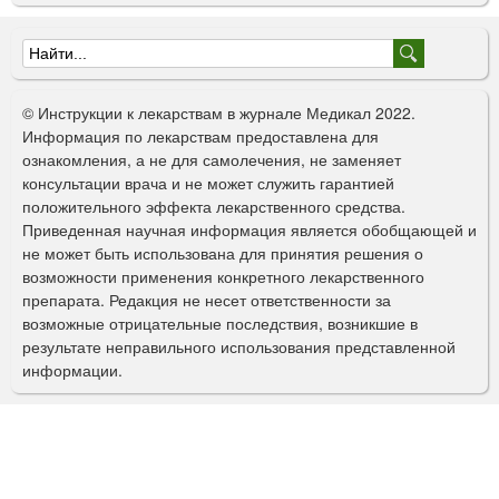
Ф
о
© Инструкции к лекарствам в журнале Медикал 2022.
р
Информация по лекарствам предоставлена для
ознакомления, а не для самолечения, не заменяет
м
консультации врача и не может служить гарантией
а
положительного эффекта лекарственного средства.
Приведенная научная информация является обобщающей и
п
не может быть использована для принятия решения о
о
возможности применения конкретного лекарственного
препарата. Редакция не несет ответственности за
и
возможные отрицательные последствия, возникшие в
с
результате неправильного использования представленной
информации.
к
а