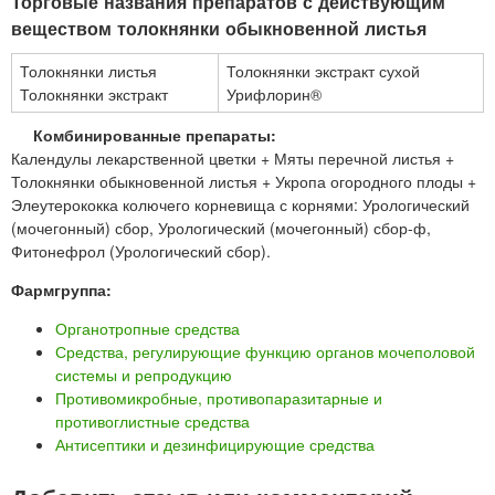
Торговые названия препаратов с действующим
веществом толокнянки обыкновенной листья
Толокнянки листья
Толокнянки экстракт сухой
Толокнянки экстракт
Урифлорин®
Комбинированные препараты:
Календулы лекарственной цветки + Мяты перечной листья +
Толокнянки обыкновенной листья + Укропа огородного плоды +
Элеутерококка колючего корневища с корнями: Урологический
(мочегонный) сбор, Урологический (мочегонный) сбор-ф,
Фитонефрол (Урологический сбор).
Фармгруппа:
Органотропные средства
Средства, регулирующие функцию органов мочеполовой
системы и репродукцию
Противомикробные, противопаразитарные и
противоглистные средства
Антисептики и дезинфицирующие средства