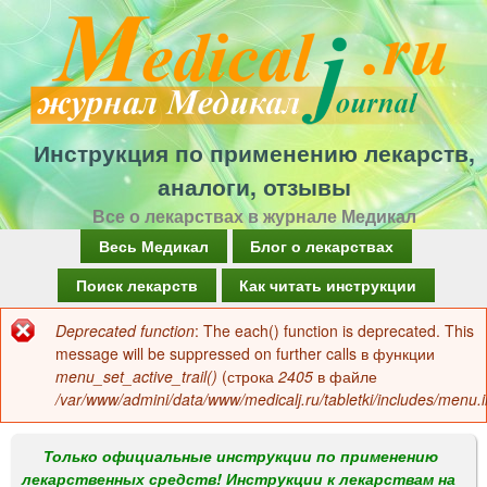
Перейти
к
основному
содержанию
Инструкция по применению лекарств,
аналоги, отзывы
Все о лекарствах в журнале Медикал
Г
Весь Медикал
Блог о лекарствах
л
Поиск лекарств
Как читать инструкции
а
Deprecated function
: The each() function is deprecated. This
Сообщение
в
message will be suppressed on further calls в функции
об
menu_set_active_trail()
(строка
2405
в файле
н
/var/www/admini/data/www/medicalj.ru/tabletki/includes/menu.i
ошибке
о
е
Только официальные инструкции по применению
лекарственных средств! Инструкции к лекарствам на