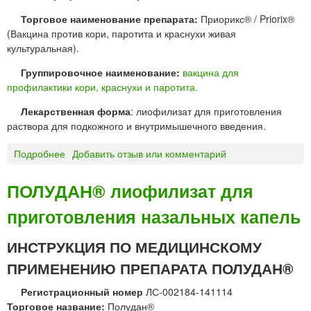
1
Торговое наименование препарата:
Приорикс® / Priorix®
3
(Вакцина против кори, паротита и краснухи живая
с
культуральная).
у
с
Группировочное наименование:
вакцина для
п
профилактики кори, краснухи и паротита.
е
Лекарственная форма
: лиофилизат для приготовления
н
раствора для подкожного и внутримышечного введения.
з
и
Подробнее
о
Добавить отзыв или комментарий
я
П
д
Р
ПОЛУДАН® лиофилизат для
л
И
я
приготовления назальных капель
О
в
Р
н
И
ИНСТРУКЦИЯ ПО МЕДИЦИНСКОМУ
у
К
т
ПРИМЕНЕНИЮ ПРЕПАРАТА ПОЛУДАН®
С
р
®
и
Регистрационный номер
ЛС-002184-141114
в
м
Торговое название:
Полудан®