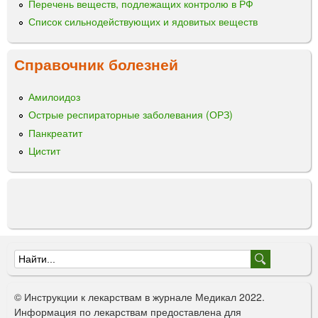
р
Перечень веществ, подлежащих контролю в РФ
.
д
Список сильнодействующих и ядовитых веществ
Н
л
.
я
Ф
Справочник болезней
в
.
н
Г
у
Амилоидоз
а
т
Острые респираторные заболевания (ОРЗ)
м
р
а
Панкреатит
и
л
Цистит
м
е
ы
и
ш
"
е
ч
н
о
г
Ф
о
о
в
© Инструкции к лекарствам в журнале Медикал 2022.
в
р
Информация по лекарствам предоставлена для
е