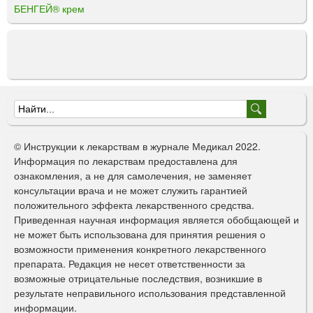
БЕНГЕЙ® крем
Ф
о
© Инструкции к лекарствам в журнале Медикал 2022.
р
Информация по лекарствам предоставлена для
ознакомления, а не для самолечения, не заменяет
м
консультации врача и не может служить гарантией
а
положительного эффекта лекарственного средства.
Приведенная научная информация является обобщающей и
п
не может быть использована для принятия решения о
о
возможности применения конкретного лекарственного
препарата. Редакция не несет ответственности за
и
возможные отрицательные последствия, возникшие в
с
результате неправильного использования представленной
информации.
к