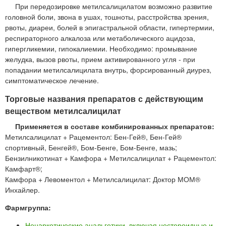
При передозировке метилсалицилатом возможно развитие
головной боли, звона в ушах, тошноты, расстройства зрения,
рвоты, диареи, болей в эпигастральной области, гипертермии,
респираторного алкалоза или метаболического ацидоза,
гипергликемии, гипокалиемии. Необходимо: промывание
желудка, вызов рвоты, прием активированного угля - при
попадании метилсалицилата внутрь, форсированный диурез,
симптоматическое лечение.
Торговые названия препаратов с действующим
веществом метилсалицилат
Применяется в составе комбинированных препаратов:
Метилсалицилат + Рацементол: Бен-Гей®, Бен-Гей®
спортивный, Бенгей®, Бом-Бенге, Бом-Бенге, мазь;
Бензилникотинат + Камфора + Метилсалицилат + Рацементол:
Камфарт®;
Камфора + Левоментол + Метилсалицилат: Доктор МОМ®
Инхайлер.
Фармгруппа:
Ненаркотические анальгетики, включая нестероидные и