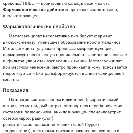
средства/ НПВС — производные салициловой кислоты.
Фармакологическое действие:
противовоспалительное,
анальгезирующее.
Фармакологические свойства
Метилсалицилат неселективно ингибирует фермент
циклооксигеназу, уменьшает образование простагландинов.
Метилсалицилат улучшает процессы микроциркуляции,
нормализует повышенную проницаемость капилляров, снижает
инфильтрацию и отек воспаленных тканей. Метилсалицилат
при местном нанесении быстро проникает в кожу, всасывается,
гидролизуется и биотрансформируется в анион салициловой
кислоты.
Показания
Патология системы опоры и движения (псориатический
артрит, ревматоидный артрит, остеоартроз периферических
суставов и позвоночника, анкилозирующий спондилоартрит,
остеохондроз, радикулит);
ревматические поражения мягких тканей (бурсит,
тендовагинит); посттравматическом воспаление суставов и