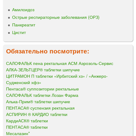
Амилоидоз
Острые респираторные заболевания (ОРЗ)
Панкреатит
Цистит
Обязательно посмотрите:
САЛОФАЛЬК пена ректальная АСМ Аэрозоль-Сервис
АЛКА-ЗЕЛЬТЦЕР® таблетки шипучие
ЦИТРАМОН П таблетки «Ирбитский хз» / «Анжеро-
Судженский хфз»
Пентаса® суппозитории ректальные
САЛОФАЛЬК таблетки Лозан Фарма
Алька-Прим® таблетки шипучие
ПЕНТАСА® суспензия ректальная
АСПИРИН ® КАРДИО таблетки
КардиАСК® таблетки
ПЕНТАСА® таблетки
Месалазин*