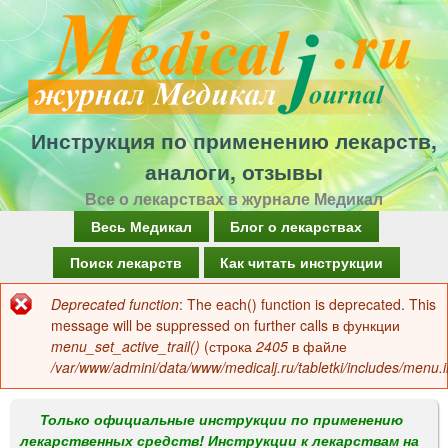
Перейти
к
основному
содержанию
Инструкция по применению лекарств,
аналоги, отзывы
Все о лекарствах в журнале Медикал
Г
Весь Медикал
Блог о лекарствах
л
Поиск лекарств
Как читать инструкции
а
Deprecated function
: The each() function is deprecated. This
Сообщение
в
message will be suppressed on further calls в функции
об
menu_set_active_trail()
(строка
2405
в файле
н
/var/www/admini/data/www/medicalj.ru/tabletki/includes/menu.i
ошибке
о
е
Только официальные инструкции по применению
лекарственных средств! Инструкции к лекарствам на