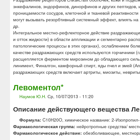
ю
энкефалинов, эндорфинов, динорфинов и других пептидов
проницаемости сосудов, клеточной и тканевой реактивности 
могут вызывать резорбтивный системный эффект, влиять н
др.
Интегральное местно-рефлекторное действие раздражающих
и отток жидкости) в области аппликации и сегментарно ра
патологические процессы в этих органах), ослаблением бол
качестве раздражающих средств используются горчичники (г
расщепляется ферментом мирозином до обладающего сильн
линимент, Финалгон, камфорный спирт, яды пчел и змей (Ап
раздражающих средств включает артриты, миозиты, невриты
Левоментол*
Наумов Ю.Н.
Ср, 10/07/2013 - 11:20
Описание действующего вещества Лев
Формула:
C10H20O, химическое название: 2-Изопропил-
Фармакологическая группа:
нейротропные средства/ мест
Фармакологическое действие:
обезболивающее, местнора