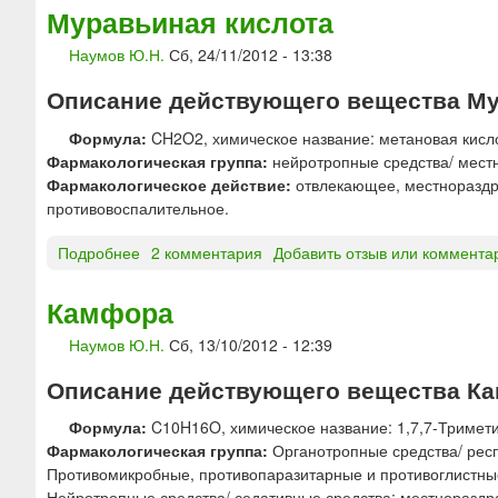
З
и
Муравьиная кислота
В
н
Е
Наумов Ю.Н.
Сб, 24/11/2012 - 13:38
а
З
л
Описание действующего вещества Мур
Д
г
А
о
Формула:
CH2O2, химическое название: метановая кисл
»
н
Фармакологическая группа:
нейротропные средства/ мест
ж
®
Фармакологическое действие:
отвлекающее, местнораздр
и
м
противовоспалительное.
д
а
к
з
Подробнее
о
2 комментария
Добавить отзыв или коммента
и
ь
М
й
у
Камфора
р
Наумов Ю.Н.
Сб, 13/10/2012 - 12:39
а
в
Описание действующего вещества К
ь
и
Формула:
C10H16O, химическое название: 1,7,7-Триметил
н
Фармакологическая группа:
Органотропные средства/ рес
а
Противомикробные, противопаразитарные и противоглистны
я
Нейротропные средства/ седативные средства; местноразд