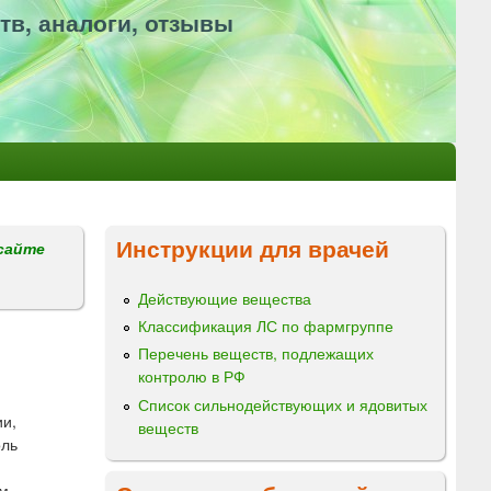
тв, аналоги, отзывы
Инструкции для врачей
сайте
Действующие вещества
Классификация ЛС по фармгруппе
Перечень веществ, подлежащих
контролю в РФ
Список сильнодействующих и ядовитых
и,
веществ
оль
ем