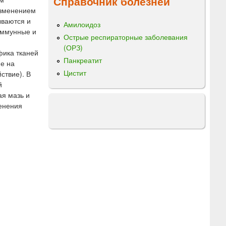
Справочник болезней
изменением
ываются и
Амилоидоз
иммунные и
Острые респираторные заболевания
(ОРЗ)
фика тканей
Панкреатит
е на
Цистит
ствие). В
й
я мазь и
менения