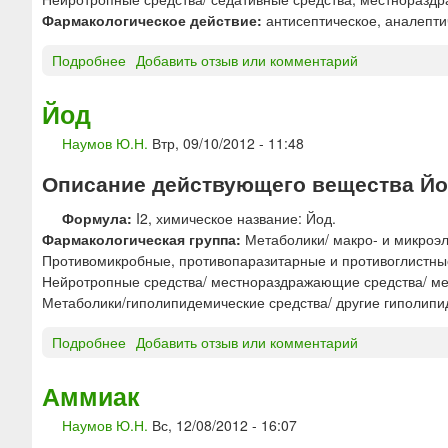
к
Фармакологическое действие:
антисептическое, аналепти
и
с
Подробнее
о
Добавить отзыв или комментарий
л
К
о
а
Йод
т
м
а
Наумов Ю.Н.
Втр, 09/10/2012 - 11:48
ф
о
Описание действующего вещества Йод
р
а
Формула:
I2, химическое название: Йод.
Фармакологическая группа:
Метаболики/ макро- и микроэ
Противомикробные, противопаразитарные и противоглистны
Нейротропные средства/ местнораздражающие средства/ м
Метаболики/гиполипидемические средства/ другие гиполипи
Подробнее
о
Добавить отзыв или комментарий
Й
о
Аммиак
д
Наумов Ю.Н.
Вс, 12/08/2012 - 16:07