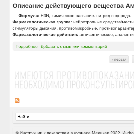
Описание действующего вещества А
Формула:
H3N, химическое название: нитрид водорода.
Фармакологическая группа:
нейротропные средства/местн
стимуляторы дыхания, противомикробные, противопаразита
Фармакологические действия:
антисептическое, аналепти
Подробнее
о
Добавить отзыв или комментарий
А
м
« первая
С
м
и
т
а
р
к
а
н
и
ц
Ф
ы
о
© Инструкции к лекарствам в журнале Медикал 2022. Инфо