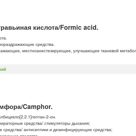
авьиная кислота/Formic acid.
ота.
нораздражающие средства.
ажающее, местноанестезирующее, улучшающее тканевой метабо
рий
амфора/Camphor.
бицикло[2.2.1]гептан-2-он.
пираторные средства/ стимуляторы дыхания;
е средства/ антисептики и дезинфицирующие средства;
ражающие средства.