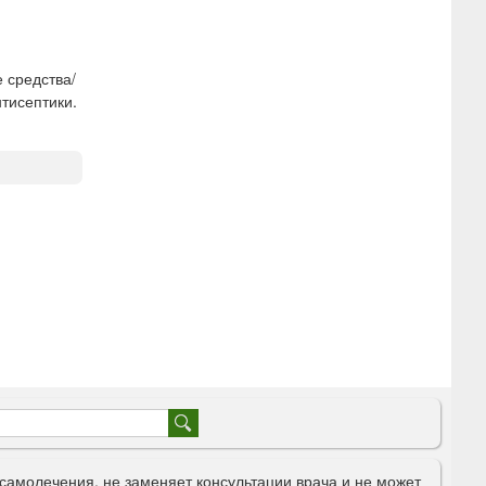
 средства/
тисептики.
самолечения, не заменяет консультации врача и не может