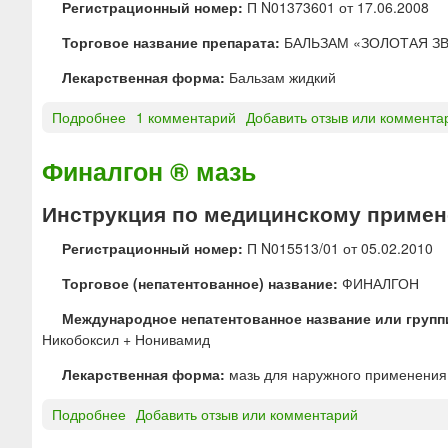
Регистрационный номер:
П N01373601 от 17.06.2008
Торговое название препарата:
БАЛЬЗАМ «ЗОЛОТАЯ ЗВ
Лекарственная форма:
Бальзам жидкий
Подробнее
о
1 комментарий
Добавить отзыв или коммента
Б
А
Финалгон ® мазь
Л
Ь
Инструкция по медицинскому примен
З
А
Регистрационный номер:
П N015513/01 от 05.02.2010
М
Торговое (непатентованное) название:
ФИНАЛГОН
«
З
Международное непатентованное название или групп
О
Никобоксил + Нонивамид
Л
О
Лекарственная форма:
мазь для наружного применения
Т
А
Подробнее
о
Добавить отзыв или комментарий
Я
Ф