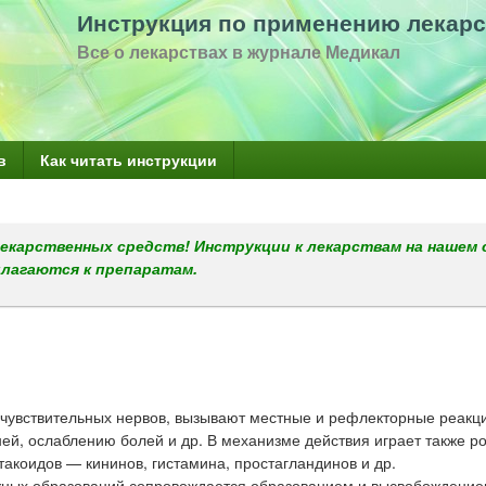
Перейти
Инструкция по применению лекарс
к
Все о лекарствах в журнале Медикал
основному
содержанию
в
Как читать инструкции
екарственных средств! Инструкции к лекарствам на нашем 
илагаются к препаратам.
увствительных нервов, вызывают местные и рефлекторные реакци
й, ослаблению болей и др. В механизме действия играет также р
акоидов — кининов, гистамина, простагландинов и др.
ожных образований сопровождается образованием и высвобождени