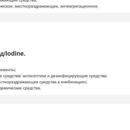
ческое, местнораздражающее, антиагрегационное.
/Iodine.
лементы;
е средства/ антисептики и дезинфицирующие средства;
естнораздражающие средства в комбинациях;
демические средства.