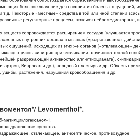
, имеющих большое значение для восприятия болевых ощущений, 
и т.д. Некоторые «местные» средства в той или иной степени всас
а различные регуляторные процессы, включая нейромедиаторные, 
 веществ сопровождается расширением сосудов (улучшается тро
сположенных внутренних органах и мышцах («разрешающее» действи
евых ощущений, исходящих из этих же органов («отвлекающее» дей
ликозид горчицы синигрин при смачивании горчичника теплой водо
ейшей раздражающей активностью аллилтиоцианата), скипидарна
изартрон, Випросал и др.), перцовый пластырь и др. Область при
, ушибы, растяжения, нарушения кровообращения и др.
оментол*/ Levomenthol*.
5-метилциклогексанол-1.
нораздражающие средства.
здражающее, отвлекающее, антисептическое, противозудное.