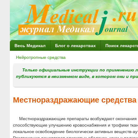
Г
Весь Медикал
Блог о лекарствах
Поиск лекарст
л
Нейротропные средства
Вы
а
здесь
Только официальные инструкции по применению л
в
публикуются в неизменном виде, в котором они и пр
н
о
Местнораздражающие средства
е
м
Местнораздражающие препараты возбуждают окончания ч
е
способствующие улучшению кровоснабжения и трофики ткане
н
локальное освобождение биологически активных веществ-аут
Раздражение рецепторов слизистых оболочек, кожи и подк