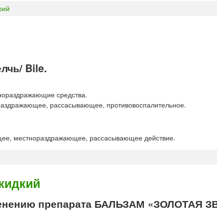
рий
чь/ Bile.
нораздражающие средства.
аздражающее, рассасывающее, противовоспалительное.
щее, местнораздражающее, рассасывающее действие.
жидкий
енению препарата БАЛЬЗАМ «ЗОЛОТАЯ З