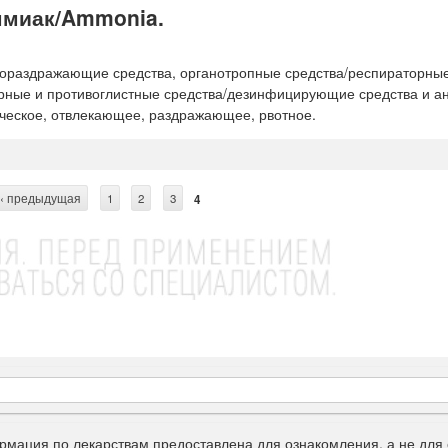
ммиак/Ammonia.
ораздражающие средства, органотропные средства/респираторные
рные и противоглистные средства/дезинфицирующие средства и ан
ческое, отвлекающее, раздражающее, рвотное.
‹ предыдущая
1
2
3
4
рмация по лекарствам предоставлена для ознакомления, а не для 