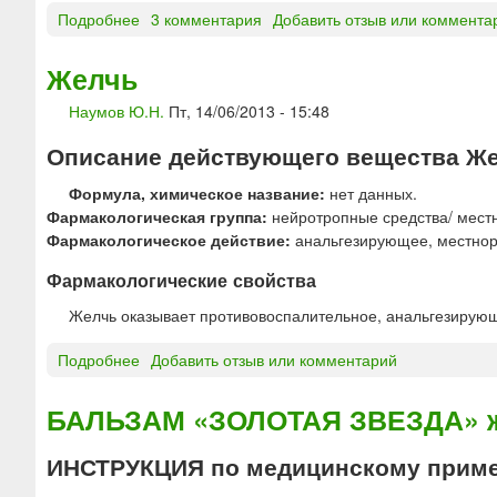
Подробнее
о
3 комментария
Добавить отзыв или коммента
Л
е
Желчь
в
Наумов Ю.Н.
Пт, 14/06/2013 - 15:48
о
м
Описание действующего вещества Жел
е
н
Формула, химическое название:
нет данных.
т
Фармакологическая группа:
нейротропные средства/ мест
о
Фармакологическое действие:
анальгезирующее, местнор
л
*
Фармакологические свойства
Желчь оказывает противовоспалительное, анальгезирую
Подробнее
о
Добавить отзыв или комментарий
Ж
е
БАЛЬЗАМ «ЗОЛОТАЯ ЗВЕЗДА» 
л
ч
ИНСТРУКЦИЯ по медицинскому прим
ь