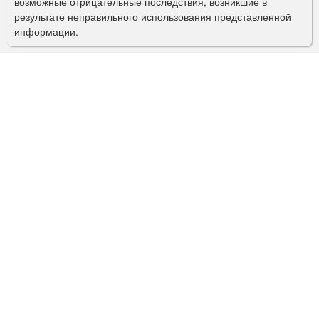
возможные отрицательные последствия, возникшие в
с
результате неправильного использования представленной
информации.
к
а