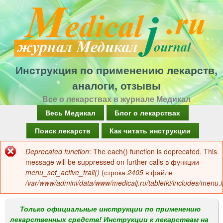
Перейти
к
основному
содержанию
Инструкция по применению лекарств,
аналоги, отзывы
Все о лекарствах в журнале Медикал
Г
Весь Медикал
Блог о лекарствах
л
Поиск лекарств
Как читать инструкции
а
Deprecated function
: The each() function is deprecated. This
Сообщение
в
message will be suppressed on further calls в функции
об
menu_set_active_trail()
(строка
2405
в файле
н
/var/www/admini/data/www/medicalj.ru/tabletki/includes/menu.i
ошибке
о
е
Только официальные инструкции по применению
лекарственных средств! Инструкции к лекарствам на