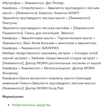
Ибупрофен + Левоментол: Дип Рилиф;
Камфора + Хлоробутанол + Эвкалипта прутовидного листьев
масло + [Левоментол]: Каметон, Каметон-МХФП;
Эвкалипта прутовидного листьев масло + [Левоментол]:
Пектусин;
Эвкалипта прутовидного листьев настойка + [Левоментол/
Рацементол]: Смесь для ингаляций, Эвкатол;
Камфора + Эвкалиптовое масло + Терпентиновое масло +
Левоментол: Викс Актив Бальзам с ментолом и эвкалиптом;
Камфора + Левоментол: БИОФРИЗ;
Имбиря лекарственного корневищ экстракт + Солодки голой
корней экстракт + Эмблики лекарственной плодов экстракт +
[Левоментол]: Доктор МОМ® растительные пастилки от кашля;
Камфора + Левоментол + Метилсалицилат: Доктор МОМ®
Инхайлер;
Камфора+Ореха мускатного скорлупы масло+Скипидар
живичный+Тимол+Эвкалипта прутовидного листьев масло+
[Левоментол]: Доктор МОМ® Колд Раб.
Фармгруппа:
Нейротропные средства