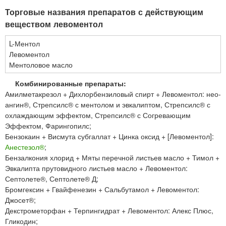
Торговые названия препаратов с действующим
веществом левоментол
L-Ментол
Левоментол
Ментоловое масло
Комбинированные препараты:
Амилметакрезол + Дихлорбензиловый спирт + Левоментол: нео-
ангин®, Стрепсилс® с ментолом и эвкалиптом, Стрепсилс® с
охлаждающим эффектом, Стрепсилс® с Согревающим
Эффектом, Фарингопилс;
Бензокаин + Висмута субгаллат + Цинка оксид + [Левоментол]:
Анестезол®
;
Бензалкония хлорид + Мяты перечной листьев масло + Тимол +
Эвкалипта прутовидного листьев масло + Левоментол:
Септолете®, Септолете® Д;
Бромгексин + Гвайфенезин + Сальбутамол + Левоментол:
Джосет®;
Декстрометорфан + Терпингидрат + Левоментол: Алекс Плюс,
Гликодин;