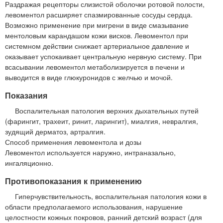
Раздражая рецепторы слизистой оболочки ротовой полости,
левоментол расширяет спазмированные сосуды сердца.
Возможно применение при мигрени в виде смазывание
ментоловым карандашом кожи висков. Левоментол при
системном действии снижает артериальное давление и
оказывает успокаивает центральную нервную систему. При
всасывании левоментол метаболизируется в печени и
выводится в виде глюкуронидов с желчью и мочой.
Показания
Воспалительная патология верхних дыхательных путей
(фарингит, трахеит, ринит, ларингит), миалгия, невралгия,
зудящий дерматоз, артралгия.
Способ применения левоментола и дозы
Левоментол используется наружно, интраназально,
ингаляционно.
Противопоказания к применению
Гиперчувствительность, воспалительная патология кожи в
области предполагаемого использования, нарушение
целостности кожных покровов, ранний детский возраст (для