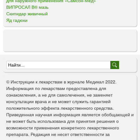
для наружного применения «Самсон-Мед»
ВИПРОСАЛ В® мазь
Скипидар живичный
Яд гадюки
Ф
о
© Инструкции к лекарствам в журнале Медикал 2022.
р
Информация по лекарствам предоставлена для
ознакомления, а не для самолечения, не заменяет
м
консультации врача и не может служить гарантией
а
положительного эффекта лекарственного средства.
Приведенная научная информация является обобщающей и
п
не может быть использована для принятия решения о
о
возможности применения конкретного лекарственного
препарата. Редакция не несет ответственности за
и