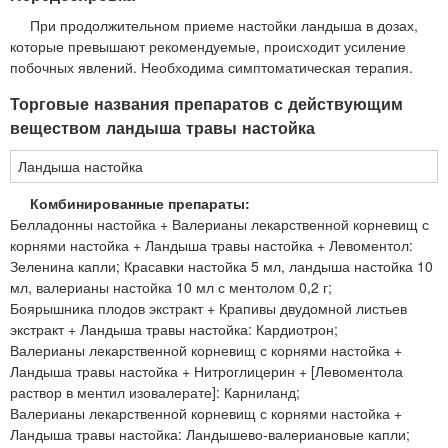
При продолжительном приеме настойки ландыша в дозах,
которые превышают рекомендуемые, происходит усиление
побочных явлений. Необходима симптоматическая терапия.
Торговые названия препаратов с действующим
веществом ландыша травы настойка
Ландыша настойка
Комбинированные препараты:
Белладонны настойка + Валерианы лекарственной корневищ с
корнями настойка + Ландыша травы настойка + Левоментол:
Зеленина капли; Красавки настойка 5 мл, ландыша настойка 10
мл, валерианы настойка 10 мл с ментолом 0,2 г;
Боярышника плодов экстракт + Крапивы двудомной листьев
экстракт + Ландыша травы настойка: Кардиотрон;
Валерианы лекарственной корневищ с корнями настойка +
Ландыша травы настойка + Нитроглицерин + [Левоментола
раствор в ментил изовалерате]: Карниланд;
Валерианы лекарственной корневищ с корнями настойка +
Ландыша травы настойка: Ландышево-валериановые капли;