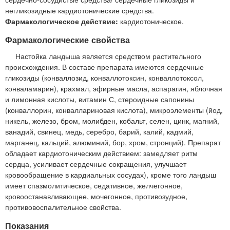
негликозидные кардиотонические средства.
Фармакологическое действие:
кардиотоническое.
Фармакологические свойства
Настойка ландыша является средством растительного
происхождения. В составе препарата имеются сердечные
гликозиды (конваллозид, конваллотоксин, конваллотоксол,
конваламарин), крахмал, эфирные масла, аспарагин, яблочная
и лимонная кислоты, витамин С, стероидные сапонины
(конваллорин, конваллариновая кислота), микроэлементы (йод,
никель, железо, бром, молибден, кобальт, селен, цинк, магний,
ванадий, свинец, медь, серебро, барий, калий, кадмий,
марганец, кальций, алюминий, бор, хром, стронций). Препарат
обладает кардиотоническим действием: замедляет ритм
сердца, усиливает сердечные сокращения, улучшает
кровообращение в кардиальных сосудах), кроме того ландыш
имеет спазмолитическое, седативное, желчегонное,
кровоостанавливающее, мочегонное, противозудное,
противовоспалительное свойства.
Показания