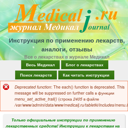
Перейти
к
основному
содержанию
Инструкция по применению лекарств,
аналоги, отзывы
Все о лекарствах в журнале Медикал
Г
Весь Медикал
Блог о лекарствах
л
Поиск лекарств
Как читать инструкции
а
Deprecated function
: The each() function is deprecated. This
Сообщение
в
message will be suppressed on further calls в функции
об
menu_set_active_trail()
(строка
2405
в файле
н
/var/www/admini/data/www/medicalj.ru/tabletki/includes/menu.i
ошибке
о
е
Только официальные инструкции по применению
лекарственных средств! Инструкции к лекарствам на