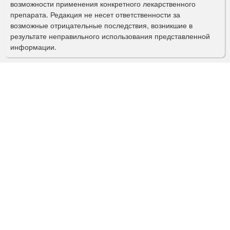
о
возможности применения конкретного лекарственного
препарата. Редакция не несет ответственности за
и
возможные отрицательные последствия, возникшие в
с
результате неправильного использования представленной
информации.
к
а