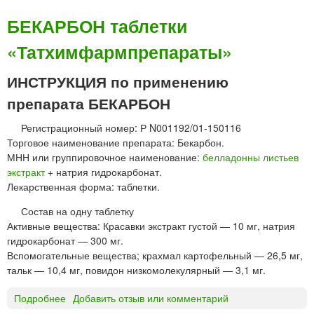
Б
л
е
БЕКАРБОН таблетки
я
л
и
«Татхимфармпрепараты»
л
н
а
г
д
ИНСТРУКЦИЯ по применению
а
о
препарата БЕКАРБОН
л
н
я
н
Регистрационный номер: Р N001192/01-150116
ц
ы
Торговое наименование препарата: Бекарбон.
и
л
МНН или группировочное наименование:
белладонны листьев
й
и
экстракт
+ натрия гидрокарбонат.
с
Лекарственная форма: таблетки.
т
ь
Состав на одну таблетку
е
Активные вещества: Красавки экстракт густой — 10 мг, натрия
в
гидрокарбонат — 300 мг.
э
Вспомогательные вещества; крахмал картофельный — 26,5 мг,
к
тальк — 10,4 мг, повидон низкомолекулярный — 3,1 мг.
с
т
Подробнее
о
Добавить отзыв или комментарий
р
Б