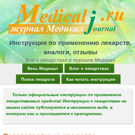
Перейти
к
основному
содержанию
Инструкция по применению лекарств,
аналоги, отзывы
Все о лекарствах в журнале Медикал
Г
Весь Медикал
Блог о лекарствах
л
Поиск лекарств
Как читать инструкции
а
Только официальные инструкции по применению
в
лекарственных средств! Инструкции к лекарствам на
н
нашем сайте публикуются в неизменном виде, в
котором они и прилагаются к препаратам.
о
е