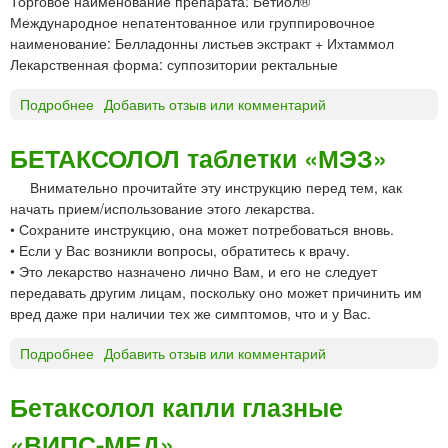
Торговое наименование препарата: Бетиол®
Международное непатентованное или группировочное
наименование: Белладонны листьев экстракт + Ихтаммол
Лекарственная форма: суппозитории ректальные
Подробнее
о
Добавить отзыв или комментарий
Б
Е
БЕТАКСОЛОЛ таблетки «МЭЗ»
Т
Внимательно прочитайте эту инструкцию перед тем, как
И
начать прием/использование этого лекарства.
О
• Сохраните инструкцию, она может потребоваться вновь.
Л
• Если у Вас возникли вопросы, обратитесь к врачу.
®
• Это лекарство назначено лично Вам, и его не следует
с
передавать другим лицам, поскольку оно может причинить им
у
вред даже при наличии тех же симптомов, что и у Вас.
п
п
Подробнее
о
Добавить отзыв или комментарий
о
Б
з
Е
и
Бетаксолол капли глазные
Т
т
«ВИПС-МЕД»
А
о