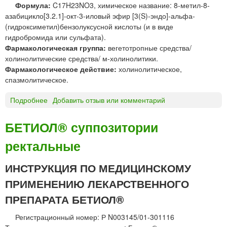
Формула:
C17H23NO3, химическое название: 8-метил-8-
азабицикло[3.2.1]-окт-3-иловый эфир [3(S)-эндо]-альфа-
(гидроксиметил)бензолуксусной кислоты (и в виде
гидробромида или сульфата).
Фармакологическая группа:
вегетотропные средства/
холинолитические средства/ м-холинолитики.
Фармакологическое действие:
холинолитическое,
спазмолитическое.
Подробнее
о
Добавить отзыв или комментарий
Г
и
БЕТИОЛ® суппозитории
о
ректальные
с
ц
и
ИНСТРУКЦИЯ ПО МЕДИЦИНСКОМУ
а
ПРИМЕНЕНИЮ ЛЕКАРСТВЕННОГО
м
и
ПРЕПАРАТА БЕТИОЛ®
н
Регистрационный номер: Р N003145/01-301116