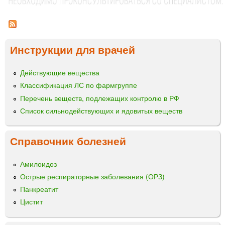
Н
а
®
н
Р
и
к
а
Инструкции для врачей
ц
п
ы
л
Действующие вещества
и
Классификация ЛС по фармгруппе
г
л
Перечень веществ, подлежащих контролю в РФ
а
Список сильнодействующих и ядовитых веществ
з
н
Справочник болезней
ы
е
Амилоидоз
Острые респираторные заболевания (ОРЗ)
Панкреатит
Цистит