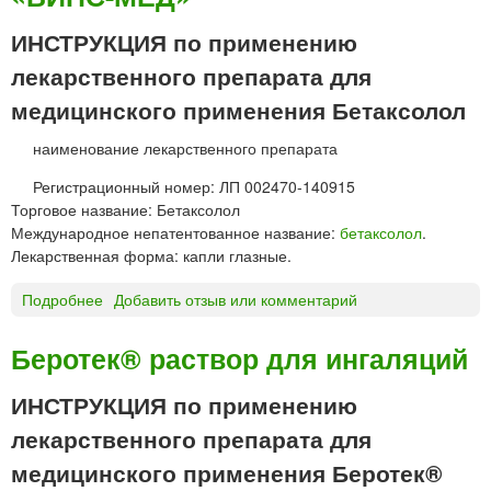
К
р
С
ИНСТРУКЦИЯ по применению
и
О
и
лекарственного препарата для
Л
р
О
медицинского применения Бетаксолол
е
Л
к
наименование лекарственного препарата
т
т
а
а
Регистрационный номер: ЛП 002470-140915
б
л
Торговое название: Бетаксолол
л
ь
Международное непатентованное название:
бетаксолол
.
е
н
Лекарственная форма: капли глазные.
т
ы
к
е
Подробнее
о
Добавить отзыв или комментарий
и
Б
«
е
Беротек® раствор для ингаляций
М
т
Э
а
ИНСТРУКЦИЯ по применению
З
к
»
лекарственного препарата для
с
о
медицинского применения Беротек®
л