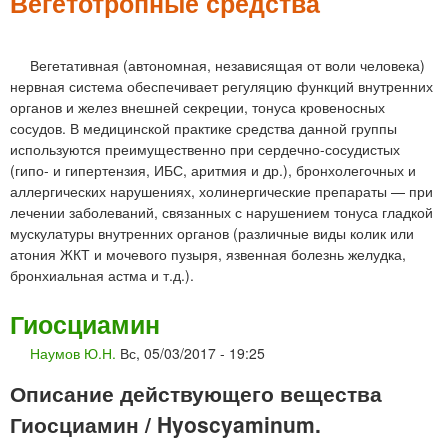
м
Вегетотропные средства
е
н
Вегетативная (автономная, независящая от воли человека)
нервная система обеспечивает регуляцию функций внутренних
ю
органов и желез внешней секреции, тонуса кровеносных
сосудов. В медицинской практике средства данной группы
используются преимущественно при сердечно-сосудистых
(гипо- и гипертензия, ИБС, аритмия и др.), бронхолегочных и
аллергических нарушениях, холинергические препараты — при
лечении заболеваний, связанных с нарушением тонуса гладкой
мускулатуры внутренних органов (различные виды колик или
атония ЖКТ и мочевого пузыря, язвенная болезнь желудка,
бронхиальная астма и т.д.).
Гиосциамин
Наумов Ю.Н.
Вс, 05/03/2017 - 19:25
Описание действующего вещества
Гиосциамин / Hyoscyaminum.