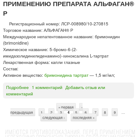
ПРИМЕНЕНИЮ ПРЕПАРАТА АЛЬФАГАН®
н
м
и
ф
Р
д
а
и
р
Регистрационный номер: ЛСР-008980/10-270815
н
м
Торговое название: АЛЬФАГАН® Р
*
п
Международное непатентованное название: бримонидин
р
(brimonidine)
е
Химическое название: 5-бромо-6-(2-
п
имидазолидинилиденамино)-хиноксалина L-тартрат
а
Лекарственная форма: капли глазные
р
Состав:
а
Активное вещество:
бримонидина тартрат
— 1,5 мг/мл;
т
Подробнее
о
1 комментарий
Добавить отзыв или
ы
комментарий
А
»
Л
Ь
« первая
‹
С
предыдущая
Ф
1
2
3
4
5
6
7
8
9
…
следующая ›
последняя »
А
т
Г
р
А