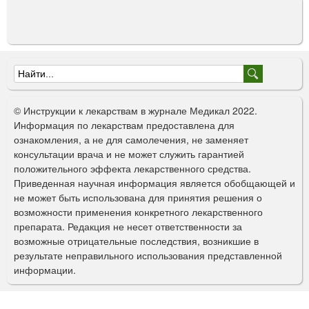
Ф
о
© Инструкции к лекарствам в журнале Медикал 2022.
р
Информация по лекарствам предоставлена для
ознакомления, а не для самолечения, не заменяет
м
консультации врача и не может служить гарантией
а
положительного эффекта лекарственного средства.
Приведенная научная информация является обобщающей и
п
не может быть использована для принятия решения о
о
возможности применения конкретного лекарственного
препарата. Редакция не несет ответственности за
и
возможные отрицательные последствия, возникшие в
с
результате неправильного использования представленной
информации.
к
а