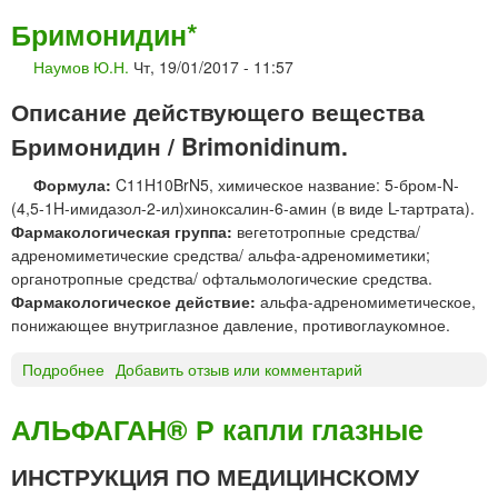
а
Е
Бримонидин*
к
К
т
Наумов Ю.Н.
Чт, 19/01/2017 - 11:57
А
Р
Описание действующего вещества
Б
О
Бримонидин / Brimonidinum.
Н
Формула:
C11H10BrN5, химическое название: 5-бром-N-
т
(4,5-1H-имидазол-2-ил)хиноксалин-6-амин (в виде L-тартрата).
а
Фармакологическая группа:
вегетотропные средства/
б
адреномиметические средства/ альфа-адреномиметики;
л
органотропные средства/ офтальмологические средства.
е
Фармакологическое действие:
альфа-адреномиметическое,
т
понижающее внутриглазное давление, противоглаукомное.
к
и
Подробнее
о
Добавить отзыв или комментарий
«
Б
Т
р
а
АЛЬФАГАН® Р капли глазные
и
т
м
х
ИНСТРУКЦИЯ ПО МЕДИЦИНСКОМУ
о
и