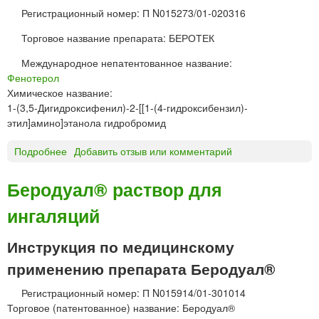
о
Регистрационный номер: П N015273/01-020316
л
Торговое название препарата: БЕРОТЕК
к
а
Международное непатентованное название:
п
Фенотерол
л
Химическое название:
и
1-(3,5-Дигидроксифенил)-2-[[1-(4-гидроксибензил)-
г
этил]амино]этанола гидробромид
л
а
Подробнее
о
Добавить отзыв или комментарий
з
Б
н
е
Беродуал® раствор для
ы
р
е
ингаляций
о
«
т
В
е
Инструкция по медицинскому
И
к
П
применению препарата Беродуал®
®
С
р
Регистрационный номер: П N015914/01-301014
-
а
Торговое (патентованное) название: Беродуал®
М
с