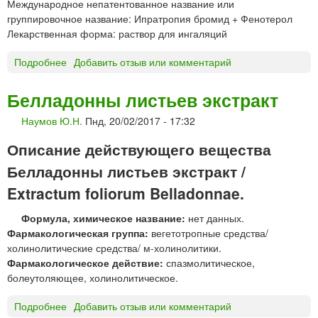
Международное непатентованное название или
Е
т
группировочное название: Ипратропия бромид + Фенотерол
Д
в
Лекарственная форма: раствор для ингаляций
»
о
р
Подробнее
о
Добавить отзыв или комментарий
д
Б
л
е
Белладонны листьев экстракт
я
р
и
Наумов Ю.Н.
Пнд, 20/02/2017 - 17:32
о
н
д
г
Описание действующего вещества
у
а
а
Белладонны листьев экстракт /
л
л
Extractum foliorum Belladonnae.
я
®
ц
р
Формула, химическое название:
нет данных.
и
а
Фармакологическая группа:
вегетотропные средства/
й
с
холинолитические средства/ м-холинолитики.
т
Фармакологическое действие:
спазмолитическое,
в
болеутоляющее, холинолитическое.
о
р
Подробнее
о
Добавить отзыв или комментарий
д