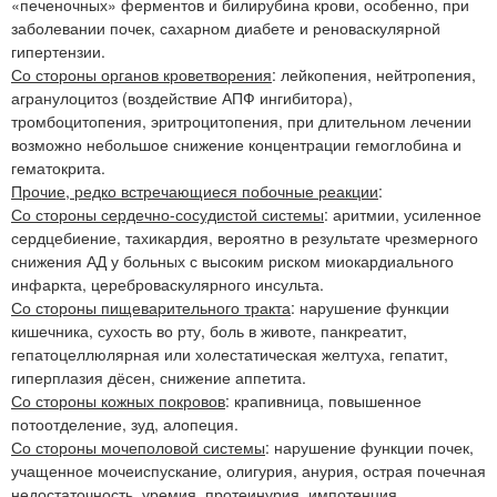
«печеночных» ферментов и билирубина крови, особенно, при
заболевании почек, сахарном диабете и реноваскулярной
гипертензии.
Со стороны органов кроветворения
: лейкопения, нейтропения,
агранулоцитоз (воздействие АПФ ингибитора),
тромбоцитопения, эритроцитопения, при длительном лечении
возможно небольшое снижение концентрации гемоглобина и
гематокрита.
Прочие, редко встречающиеся побочные реакции
:
Со стороны сердечно-сосудистой системы
: аритмии, усиленное
сердцебиение, тахикардия, вероятно в результате чрезмерного
снижения АД у больных с высоким риском миокардиального
инфаркта, цереброваскулярного инсульта.
Со стороны пищеварительного тракта
: нарушение функции
кишечника, сухость во рту, боль в животе, панкреатит,
гепатоцеллюлярная или холестатическая желтуха, гепатит,
гиперплазия дёсен, снижение аппетита.
Со стороны кожных покровов
: крапивница, повышенное
потоотделение, зуд, алопеция.
Со стороны мочеполовой системы
: нарушение функции почек,
учащенное мочеиспускание, олигурия, анурия, острая почечная
недостаточность, уремия, протеинурия, импотенция.