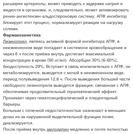
расширяя артериолы, может приводить к задержке натрия и
жидкости в организме, и, следовательно, может активизировать
ренин-ангиотензин-альдостероновую систему. АПФ ингибитор
блокирует этот процесс, нормализирует реакции на нагрузку
солями.
Фармакокинетика
Лизиноприл
, являясь активной формой ингибитора АПФ, в
неизмененном виде попадает в системное кровообращение и
через 6 ч после приёма внутрь достигает максимальной
концентрации в крови (90 нг/мл). Абсорбция 30% (6-60%),
биодоступность 29%. Вступает в связь исключительно с АПФ, не
метаболизируется, выводится с мочой в неизмененном виде,
период полувыведения 12,6 ч. После выведения большей части
свободного лизиноприла выводится фракция, связанная с АПФ,
обеспечивая продолжительный терапевтический эффект.
Проникает через гематоэнцефалический и плацентарный
барьеры.
Больным с почечной недостаточностью назначают в меньших
дозах из-за нарушенной выделительной функции почек;
диализируется.
После приёма внутрь
амлодипин
медленно и почти полностью