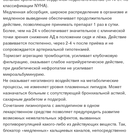
классификации NYHA).
Медленная абсорбция, широкое распределение в организме и
медленное выведение обеспечивает продолжительное
действие, позволяющее принимать препарат 1 раз в сутки.
Более, чем на 24 ч обеспечивает значительное с клинической
точки зрения снижение АД в положении сидя и лёжа. Действие
развивается постепенно, через 2-4 ч после приёма и не
сопровождается артериальной гипотензией.
Тормозит агрегацию тромбоцитов, усиливает клубочковую
фильтрацию, оказывает слабое натрийуретическое действие,
при диабетической нефропатии не усиливает
микроальбуминурию.
Не оказывает негативного воздействия на метаболические
процессы, не изменяет уровня плазменных липидов. Может
назначаться больным с сопутствующей бронхиальной астмой,
сахарным диабетом и подагрой.
Сочетание лизиноприла с амлодипином в одном
лекарственном средстве позволяет предупредить развитие
возможных нежелательных эффектов, вызванных
противорегуляцией какого-либо из действующих веществ. Так,
блокатор «медленных» кальциевых каналов, непосредственно