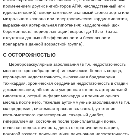
применением других ингибиторов АПФ, наследственный или
идиопатический; гемодинамически значимый стеноз аорты или
митрального клапана или гипертрофическая кардиомиопатия;
выраженная артериальная гипотензия; кардиогенный шок;
беременность; период лактации; возраст до 18 лет (из-за
отсутствия данных об эффективности и безопасности
препарата в данной возрастной группе).
С ОСТОРОЖНОСТЬЮ
Цереброваскулярные заболевания (в т.ч. недостаточность
мозгового кровообращения), ишемическая болезнь сердца,
коронарная недостаточность, выраженная брадикардия,
тахикардия, хроническая сердечная недостаточность в стадии
декомпенсации, лёгкая или умеренная степень артериальной
гипотензии, острый инфаркт миокарда и в течение одного
месяца после него, тяжёлые аутоиммунные заболевания (в т.ч.
склеродермия, системная красная волчанка), угнетение
костномозгового кроветворения, сахарный диабет,
гиперкалиемия, состояние после трансплантации почек,
почечная недостаточность, диета с ограничением натрия,
пожилой возраст, почечная и/или печеночная недостаточность.