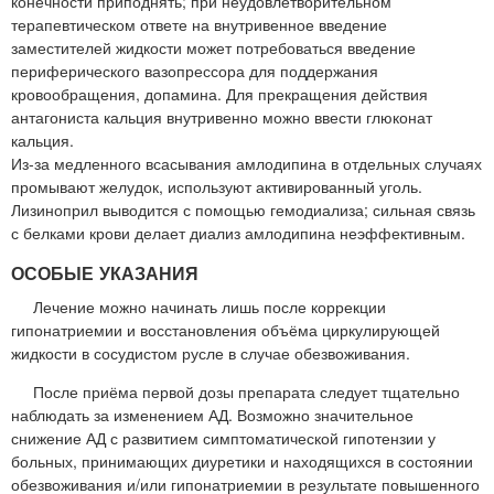
конечности приподнять; при неудовлетворительном
терапевтическом ответе на внутривенное введение
заместителей жидкости может потребоваться введение
периферического вазопрессора для поддержания
кровообращения, допамина. Для прекращения действия
антагониста кальция внутривенно можно ввести глюконат
кальция.
Из-за медленного всасывания амлодипина в отдельных случаях
промывают желудок, используют активированный уголь.
Лизиноприл выводится с помощью гемодиализа; сильная связь
с белками крови делает диализ амлодипина неэффективным.
ОСОБЫЕ УКАЗАНИЯ
Лечение можно начинать лишь после коррекции
гипонатриемии и восстановления объёма циркулирующей
жидкости в сосудистом русле в случае обезвоживания.
После приёма первой дозы препарата следует тщательно
наблюдать за изменением АД. Возможно значительное
снижение АД с развитием симптоматической гипотензии у
больных, принимающих диуретики и находящихся в состоянии
обезвоживания и/или гипонатриемии в результате повышенного