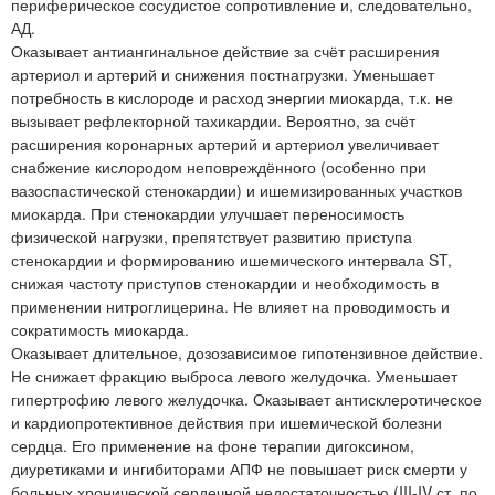
периферическое сосудистое сопротивление и, следовательно,
АД.
Оказывает антиангинальное действие за счёт расширения
артериол и артерий и снижения постнагрузки. Уменьшает
потребность в кислороде и расход энергии миокарда, т.к. не
вызывает рефлекторной тахикардии. Вероятно, за счёт
расширения коронарных артерий и артериол увеличивает
снабжение кислородом неповреждённого (особенно при
вазоспастической стенокардии) и ишемизированных участков
миокарда. При стенокардии улучшает переносимость
физической нагрузки, препятствует развитию приступа
стенокардии и формированию ишемического интервала ST,
снижая частоту приступов стенокардии и необходимость в
применении нитроглицерина. Не влияет на проводимость и
сократимость миокарда.
Оказывает длительное, дозозависимое гипотензивное действие.
Не снижает фракцию выброса левого желудочка. Уменьшает
гипертрофию левого желудочка. Оказывает антисклеротическое
и кардиопротективное действия при ишемической болезни
сердца. Его применение на фоне терапии дигоксином,
диуретиками и ингибиторами АПФ не повышает риск смерти у
больных хронической сердечной недостаточностью (III-IV ст. по