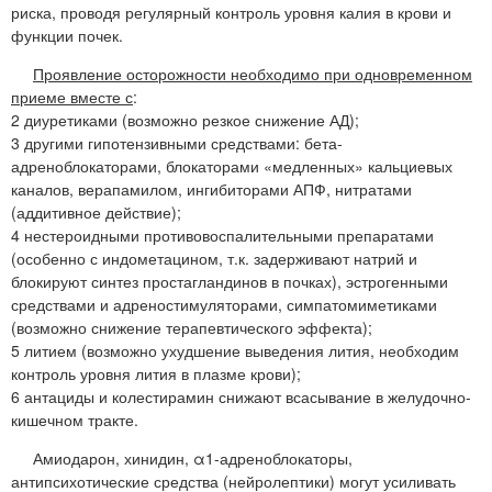
риска, проводя регулярный контроль уровня калия в крови и
функции почек.
Проявление осторожности необходимо при одновременном
приеме вместе с
:
2 диуретиками (возможно резкое снижение АД);
3 другими гипотензивными средствами: бета-
адреноблокаторами, блокаторами «медленных» кальциевых
каналов, верапамилом, ингибиторами АПФ, нитратами
(аддитивное действие);
4 нестероидными противовоспалительными препаратами
(особенно с индометацином, т.к. задерживают натрий и
блокируют синтез простагландинов в почках), эстрогенными
средствами и адреностимуляторами, симпатомиметиками
(возможно снижение терапевтического эффекта);
5 литием (возможно ухудшение выведения лития, необходим
контроль уровня лития в плазме крови);
6 антациды и колестирамин снижают всасывание в желудочно-
кишечном тракте.
Амиодарон, хинидин, α1-адреноблокаторы,
антипсихотические средства (нейролептики) могут усиливать