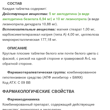
СОСТАВ
Каждая таблетка содержит:
Действующие вещества:
5 мг амлодипина (в виде
амлодипина безилата 6,94 мг) и 10 мг лизиноприла
(в виде
лизиноприла дигидрата 10,88 мг).
Вспомогательные вещества:
магния стеарат 1,00 мг,
карбоксиметилкрахмал натрия (типа А) 4,00 мг, целлюлоза
микрокристаллическая 177,18 мг.
ОПИСАНИЕ
Круглые плоские таблетки белого или почти белого цвета с
фаской, с риской на одной стороне и гравировкой A+L на
обратной стороне.
Фармакотерапевтическая группа:
комбинированное
гипотензивное средство (АПФ ингибитор + БМКК)
Код АТХ: С 09 ВВ
ФАРМАКОЛОГИЧЕСКИЕ СВОЙСТВА
Фармакодинамика
Комбинированный препарат, содержащий действующие
вещества: лизиноприл и амлодипин.