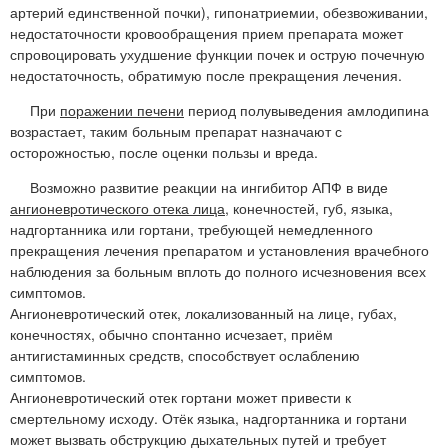
артерий единственной почки), гипонатриемии, обезвоживании,
недостаточности кровообращения прием препарата может
спровоцировать ухудшение функции почек и острую почечную
недостаточность, обратимую после прекращения лечения.
При
поражении печени
период полувыведения амлодипина
возрастает, таким больным препарат назначают с
осторожностью, после оценки пользы и вреда.
Возможно развитие реакции на ингибитор АПФ в виде
ангионевротического отека лица
, конечностей, губ, языка,
надгортанника или гортани, требующей немедленного
прекращения лечения препаратом и установления врачебного
наблюдения за больным вплоть до полного исчезновения всех
симптомов.
Ангионевротический отек, локализованный на лице, губах,
конечностях, обычно спонтанно исчезает, приём
антигистаминных средств, способствует ослаблению
симптомов.
Ангионевротический отек гортани может привести к
смертельному исходу. Отёк языка, надгортанника и гортани
может вызвать обструкцию дыхательных путей и требует