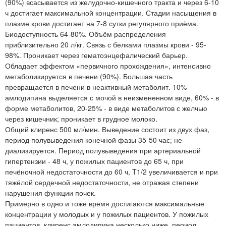
(90%) всасывается из желудочно-кишечного тракта и через 6-10
ч достигает максимальной концентрации. Стадии насыщения в
плазме крови достигает на 7-8 сутки регулярного приёма.
Биодоступность 64-80%. Объём распределения
приблизительно 20 л/кг. Связь с белками плазмы крови - 95-
98%. Проникает через гематоэнцефалический барьер.
Обладает эффектом «первичного прохождения», интенсивно
метаболизируется в печени (90%). Большая часть
превращается в печени в неактивный метаболит. 10%
амлодипина выделяется с мочой в неизмененном виде, 60% - в
форме метаболитов, 20-25% - в виде метаболитов с желчью
через кишечник; проникает в грудное молоко.
Общий клиренс 500 мл/мин. Выведение состоит из двух фаз,
период полувыведения конечной фазы 35-50 час; не
диализируется. Период полувыведения при артериальной
гипертензии - 48 ч, у пожилых пациентов до 65 ч, при
печёночной недостаточности до 60 ч, T1/2 увеличивается и при
тяжёлой сердечной недостаточности, не отражая степени
нарушения функции почек.
Примерно в одно и тоже время достигаются максимальные
концентрации у молодых и у пожилых пациентов. У пожилых
пациентов, клиренс амлодипина несколько ниже, период