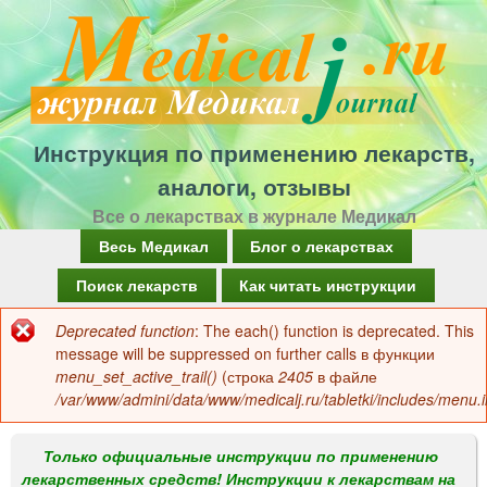
Перейти
к
основному
содержанию
Инструкция по применению лекарств,
аналоги, отзывы
Все о лекарствах в журнале Медикал
Г
Весь Медикал
Блог о лекарствах
л
Поиск лекарств
Как читать инструкции
а
Deprecated function
: The each() function is deprecated. This
Сообщение
в
message will be suppressed on further calls в функции
об
menu_set_active_trail()
(строка
2405
в файле
н
/var/www/admini/data/www/medicalj.ru/tabletki/includes/menu.i
ошибке
о
е
Только официальные инструкции по применению
лекарственных средств! Инструкции к лекарствам на