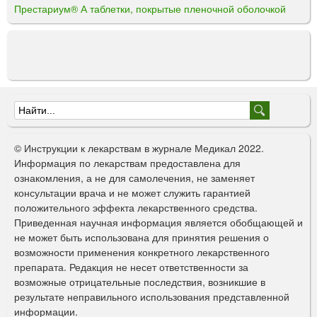
Престариум® А таблетки, покрытые пленочной оболочкой
Ф
о
© Инструкции к лекарствам в журнале Медикал 2022.
р
Информация по лекарствам предоставлена для
ознакомления, а не для самолечения, не заменяет
м
консультации врача и не может служить гарантией
а
положительного эффекта лекарственного средства.
Приведенная научная информация является обобщающей и
п
не может быть использована для принятия решения о
о
возможности применения конкретного лекарственного
препарата. Редакция не несет ответственности за
и
возможные отрицательные последствия, возникшие в
с
результате неправильного использования представленной
информации.
к