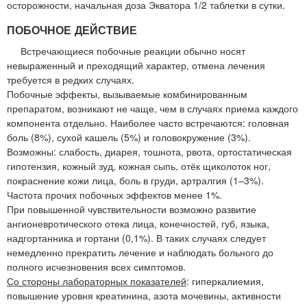
осторожности, начальная доза Экватора 1/2 таблетки в сутки.
ПОБОЧНОЕ ДЕЙСТВИЕ
Встречающиеся побочные реакции обычно носят
невыраженный и преходящий характер, отмена лечения
требуется в редких случаях.
Побочные эффекты, вызываемые комбинированным
препаратом, возникают не чаще, чем в случаях приема каждого
компонента отдельно. Наиболее часто встречаются: головная
боль (8%), сухой кашель (5%) и головокружение (3%).
Возможны: слабость, диарея, тошнота, рвота, ортостатическая
гипотензия, кожный зуд, кожная сыпь, отёк щиколоток ног,
покраснение кожи лица, боль в груди, артралгия (1–3%).
Частота прочих побочных эффектов менее 1%.
При повышенной чувствительности возможно развитие
ангионевротического отека лица, конечностей, губ, языка,
надгортанника и гортани (0,1%). В таких случаях следует
немедленно прекратить лечение и наблюдать больного до
полного исчезновения всех симптомов.
Со стороны лабораторных показателей
: гиперкалиемия,
повышение уровня креатинина, азота мочевины, активности