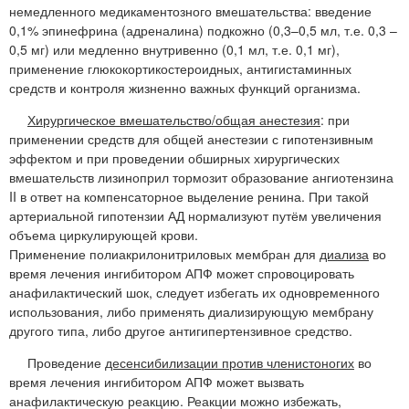
немедленного медикаментозного вмешательства: введение
0,1% эпинефрина (адреналина) подкожно (0,3–0,5 мл, т.е. 0,3 –
0,5 мг) или медленно внутривенно (0,1 мл, т.е. 0,1 мг),
применение глюкокортикостероидных, антигистаминных
средств и контроля жизненно важных функций организма.
Хирургическое вмешательство/общая анестезия
: при
применении средств для общей анестезии с гипотензивным
эффектом и при проведении обширных хирургических
вмешательств лизиноприл тормозит образование ангиотензина
II в ответ на компенсаторное выделение ренина. При такой
артериальной гипотензии АД нормализуют путём увеличения
объема циркулирующей крови.
Применение полиакрилонитриловых мембран для
диализа
во
время лечения ингибитором АПФ может спровоцировать
анафилактический шок, следует избегать их одновременного
использования, либо применять диализирующую мембрану
другого типа, либо другое антигипертензивное средство.
Проведение
десенсибилизации против членистоногих
во
время лечения ингибитором АПФ может вызвать
анафилактическую реакцию. Реакции можно избежать,