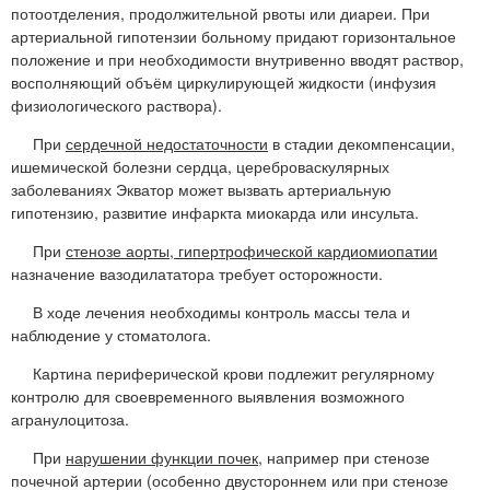
потоотделения, продолжительной рвоты или диареи. При
артериальной гипотензии больному придают горизонтальное
положение и при необходимости внутривенно вводят раствор,
восполняющий объём циркулирующей жидкости (инфузия
физиологического раствора).
При
сердечной недостаточности
в стадии декомпенсации,
ишемической болезни сердца, цереброваскулярных
заболеваниях Экватор может вызвать артериальную
гипотензию, развитие инфаркта миокарда или инсульта.
При
стенозе аорты, гипертрофической кардиомиопатии
назначение вазодилататора требует осторожности.
В ходе лечения необходимы контроль массы тела и
наблюдение у стоматолога.
Картина периферической крови подлежит регулярному
контролю для своевременного выявления возможного
агранулоцитоза.
При
нарушении функции почек
, например при стенозе
почечной артерии (особенно двустороннем или при стенозе