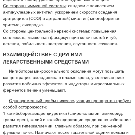
Со стороны иммунной системы
: синдром с появлением
антинуклеарных антител, ускорением скорости оседания
эритроцитов (СОЭ) и артралгией; миалгия; многоформная
эритема; лихорадка.
Со стороны центральной нервной системы
: повышенная
сонливость, мышечная фасцикуляция конечностей и губ,
астения, лабильность настроения, спутанность сознания.
ВЗАИМОДЕЙСТВИЕ С ДРУГИМИ
ЛЕКАРСТВЕННЫМИ СРЕДСТВАМИ
Ингибиторы микросомального окисления могут повышать
концентрацию амлодипина в плазме крови, увеличивая риск
развития побочных эффектов, а индукторы микросомальных
ферментов печени уменьшают.
Одновременный приём нижеследующих препаратов требует
особой осторожности
:
1 калийсберегающие диуретики (спиронолактон, амилорид,
триамтерен), калий и калийсодержащие средства во избежание
развития гиперкалиемии, главным образом, при сниженной
функции почек. Назначают после тщательной оценки пользы и