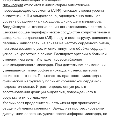
Лизиноприл
относится к ингибиторам ангиотензин-
превращающего фермента (АПФ), снижает в крови уровни
ангиотензина II и альдостерона, одновременно повышая
уровень брадикинина - сосудорасширяющего медиатора.
Воздействует на тканевые ренин-ангиотензиновые системы.
Снижает общее периферическое сосудистое сопротивление и
артериальное давление (АД), пред- и постнагрузку, давление в
лёгочных капиллярах, не влияет на частоту сердечного ритма,
при этом возможно увеличение минутного объёма сердца и
усиление кровотока в почках. Расширяет артерии в большей
степени, чем вены. Улучшает кровоснабжение
ишемизированного миокарда. При длительном применении
уменьшается гипертрофия миокарда и стенок артерий
резистентного типа. Повышает толерантность миокарда к
физическим нагрузкам у больных хронической сердечной
недостаточностью. Играет определенную роль в
восстановлении функции эндотелия, повреждённого в
результате гипергликемии.
Увеличивает продолжительность жизни при хронической
сердечной недостаточности. Замедляет прогрессирование
дисфункции левого желудочка после инфаркта миокарда, не