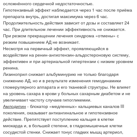
осложнённого сердечной недостаточностью.
Гипотензивный эффект наблюдается через 1 час после приёма
препарата внутрь, достигая максимума через 6 час.
Продолжительность действия зависит от дозы и составляет 24
час. При длительном лечении эффективность не снижается.
При резком прекращении лечения синдрома «отмены» с
резким повышением АД не возникает.
Несмотря на первичный эффект, проявляющийся в
воздействии на ренин-ангиотензин-альдостероновую систему,
эффективен и при артериальной гипертензии с низким уровнем
ренина.
Лизиноприл снижает альбуминурию не только благодаря
снижению АД, но и в результате изменения гемодинамики
гломерулярного аппарата и его тканевой структуры. Не влияет
на уровень сахара в крови у больных сахарным диабетом и не
увеличивает частоту случаев гипогликемии.
Амлодипин
- блокатор «медленных» кальциевых каналов III
поколения, оказывает антиангинальное и гипотензивное
действие. Препятствует поступлению кальция в клетки
миокарда и, в большей степени, в гладкомышечные клетки
сосудистой стенки. Снижает тонус гладких мышц артериол,