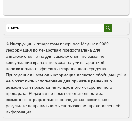
Ф
о
© Инструкции к лекарствам в журнале Медикал 2022.
р
Информация по лекарствам предоставлена для
ознакомления, а не для самолечения, не заменяет
м
консультации врача и не может служить гарантией
а
положительного эффекта лекарственного средства.
Приведенная научная информация является обобщающей и
п
не может быть использована для принятия решения о
о
возможности применения конкретного лекарственного
препарата. Редакция не несет ответственности за
и
возможные отрицательные последствия, возникшие в
с
результате неправильного использования представленной
информации.
к
а