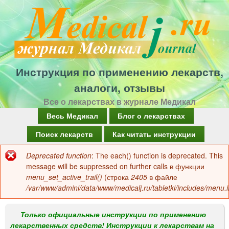
Перейти
к
основному
содержанию
Инструкция по применению лекарств,
аналоги, отзывы
Все о лекарствах в журнале Медикал
Г
Весь Медикал
Блог о лекарствах
л
Поиск лекарств
Как читать инструкции
а
Deprecated function
: The each() function is deprecated. This
Сообщение
в
message will be suppressed on further calls в функции
об
menu_set_active_trail()
(строка
2405
в файле
н
/var/www/admini/data/www/medicalj.ru/tabletki/includes/menu.i
ошибке
о
е
Только официальные инструкции по применению
лекарственных средств! Инструкции к лекарствам на