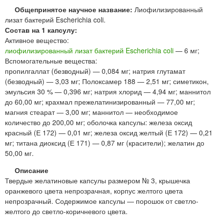
Общепринятое научное название:
Лиофилизированный
лизат бактерий Escherichia coli.
Состав на 1 капсулу:
Активное вещество:
лиофилизированный лизат бактерий Escherichia coli
— 6 мг;
Вспомогательные вещества:
пропилгаллат (безводный) — 0,084 мг; натрия глутамат
(безводный) — 3,03 мг; Полоксамер 188 — 2,51 мг; симетикон,
эмульсия 30 % — 0,396 мг; натрия хлорид — 4,94 мг; маннитол
до 60,00 мг; крахмал прежелатинизированный — 77,00 мг;
магния стеарат — 3,00 мг; маннитол — необходимое
количество до 200,00 мг; оболочка капсулы: железа оксид
красный (Е 172) — 0,01 мг; железа оксид желтый (Е 172) — 0,21
мг; титана диоксид (Е 171) — 0,87 мг (красители); желатин до
50,00 мг.
Описание
Твердые желатиновые капсулы размером № 3, крышечка
оранжевого цвета непрозрачная, корпус желтого цвета
непрозрачный. Содержимое капсулы — порошок от светло-
желтого до светло-коричневого цвета.