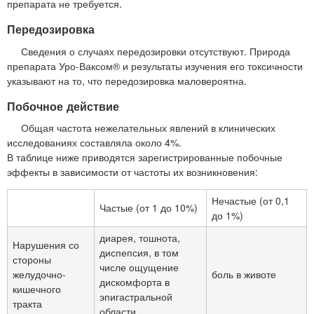
препарата не требуется.
Передозировка
Сведения о случаях передозировки отсутствуют. Природа
препарата Уро-Ваксом® и результаты изучения его токсичности
указывают на то, что передозировка маловероятна.
Побочное действие
Общая частота нежелательных явлений в клинических
исследованиях составляла около 4%.
В таблице ниже приводятся зарегистрированные побочные
эффекты в зависимости от частоты их возникновения:
Нечастые (от 0,1
Частые (от 1 до 10%)
до 1%)
диарея, тошнота,
Нарушения со
диспепсия, в том
стороны
числе ощущение
желудочно-
боль в животе
дискомфорта в
кишечного
эпигастральной
тракта
области