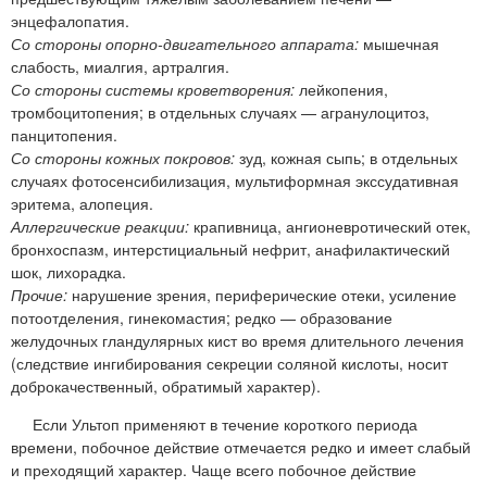
энцефалопатия.
Со стороны опорно-двигательного аппарата:
мышечная
слабость, миалгия, артралгия.
Со стороны системы кроветворения:
лейкопения,
тромбоцитопения; в отдельных случаях — агранулоцитоз,
панцитопения.
Со стороны кожных покровов:
зуд, кожная сыпь; в отдельных
случаях фотосенсибилизация, мультиформная экссудативная
эритема, алопеция.
Аллергические реакции:
крапивница, ангионевротический отек,
бронхоспазм, интерстициальный нефрит, анафилактический
шок, лихорадка.
Прочие:
нарушение зрения, периферические отеки, усиление
потоотделения, гинекомастия; редко — образование
желудочных гландулярных кист во время длительного лечения
(следствие ингибирования секреции соляной кислоты, носит
доброкачественный, обратимый характер).
Если Ультоп применяют в течение короткого периода
времени, побочное действие отмечается редко и имеет слабый
и преходящий характер. Чаще всего побочное действие