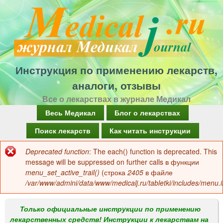
Перейти
к
основному
содержанию
Инструкция по применению лекарств,
аналоги, отзывы
Все о лекарствах в журнале Медикал
Г
Весь Медикал
Блог о лекарствах
л
Поиск лекарств
Как читать инструкции
а
Deprecated function
: The each() function is deprecated. This
Сообщение
в
message will be suppressed on further calls в функции
об
menu_set_active_trail()
(строка
2405
в файле
н
/var/www/admini/data/www/medicalj.ru/tabletki/includes/menu.i
ошибке
о
е
Только официальные инструкции по применению
лекарственных средств! Инструкции к лекарствам на