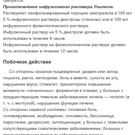
требуется.
Приготовление инфузионного раствора Ультопа.
Растворяют лиофилизированный порошок омепразола в 100 мл
5 % инфузионного раствора декстрозы (глюкозы) или в 100 мл
инфузионного физиологического раствора.
Инфузионный раствор на 5 % декстрозе должен быть
использован в течение 6 часов.
Инфузионный раствор на физиологическом растворе должен
быть использован в течение 12 часов.
Побочное действие
Со стороны органов пищеварения:
диарея или запор,
тошнота, рвота, метеоризм, боль в животе, сухость во рту,
нарушения вкуса, стоматит, транзиторное повышение
активности «печеночных» ферментов в плазме; у больных с
предшествующим тяжелым заболеванием печени — гепатит (в
т. ч. с желтухой), нарушение функции печени.
Со стороны нервной системы:
головная боль,
головокружение, возбуждение, сонливость, бессонница,
парестезии, депрессия, галлюцинации; у больных с тяжелыми
сопутствующими соматическими заболеваниями, больных с
предшествующим тяжелым заболеванием печени —