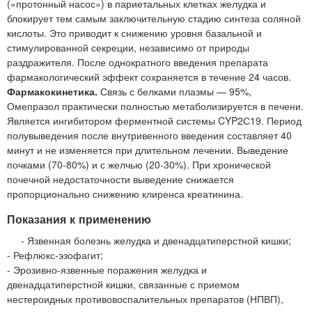
(«протонный насос») в париетальных клетках желудка и
блокирует тем самым заключительную стадию синтеза соляной
кислоты. Это приводит к снижению уровня базальной и
стимулированной секреции, независимо от природы
раздражителя. После однократного введения препарата
фармакологический эффект сохраняется в течение 24 часов.
Фармакокинетика.
Связь с белками плазмы — 95%,
Омепразол практически полностью метаболизируется в печени.
Является ингибитором ферментной системы CYP2С19. Период
полувыведения после внутривенного введения составляет 40
минут и не изменяется при длительном лечении. Выведение
почками (70-80%) и с желчью (20-30%). При хронической
почечной недостаточности выведение снижается
пропорционально снижению клиренса креатинина.
Показания к применению
- Язвенная болезнь желудка и двенадцатиперстной кишки;
- Рефлюкс-эзофагит;
- Эрозивно-язвенные поражения желудка и
двенадцатиперстной кишки, связанные с приемом
нестероидных противовоспалительных препаратов (НПВП),