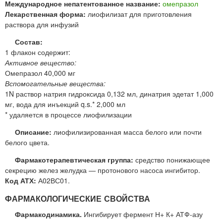
Международное непатентованное название:
омепразол
Лекарственная форма:
лиофилизат для приготовления
раствора для инфузий
Состав:
1 флакон содержит:
Активное вещество:
Омепразол 40,000 мг
Вспомогательные вещества:
1N раствор натрия гидроксида 0,132 мл, динатрия эдетат 1,000
мг, вода для инъекций q.s.* 2,000 мл
* удаляется в процессе лиофилизации
Описание:
лиофилизированная масса белого или почти
белого цвета.
Фармакотерапевтическая группа:
средство понижающее
секрецию желез желудка — протонового насоса ингибитор.
Код АТХ:
А02ВС01.
ФАРМАКОЛОГИЧЕСКИЕ СВОЙСТВА
Фармакодинамика.
Ингибирует фермент Н+ К+ АТФ-азу