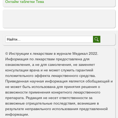
Онтайм таблетки Тева
Ф
о
© Инструкции к лекарствам в журнале Медикал 2022.
р
Информация по лекарствам предоставлена для
ознакомления, а не для самолечения, не заменяет
м
консультации врача и не может служить гарантией
а
положительного эффекта лекарственного средства.
Приведенная научная информация является обобщающей и
п
не может быть использована для принятия решения о
о
возможности применения конкретного лекарственного
препарата. Редакция не несет ответственности за
и
возможные отрицательные последствия, возникшие в
с
результате неправильного использования представленной
информации.
к