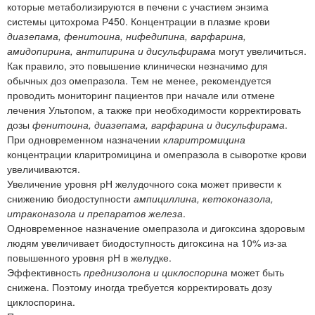
которые метаболизируются в печени с участием энзима
системы цитохрома Р450. Концентрации в плазме крови
диазепама, фенитоина, нифедипина, варфарина,
амидопирина, антипирина и дисульфирама
могут увеличиться.
Как правило, это повышение клинически незначимо для
обычных доз омепразола. Тем не менее, рекомендуется
проводить мониторинг пациентов при начале или отмене
лечения Ультопом, а также при необходимости корректировать
дозы
фенитоина, диазепама, варфарина и дисульфирама
.
При одновременном назначении
кларитромицина
концентрации кларитромицина и омепразола в сыворотке крови
увеличиваются.
Увеличение уровня рН желудочного сока может привести к
снижению биодоступности
ампициллина, кетоконазола,
итраконазола и препаратов железа
.
Одновременное назначение омепразола и дигоксина здоровым
людям увеличивает биодоступность дигоксина на 10% из-за
повышенного уровня рН в желудке.
Эффективность
преднизолона и циклоспорина
может быть
снижена. Поэтому иногда требуется корректировать дозу
циклоспорина.