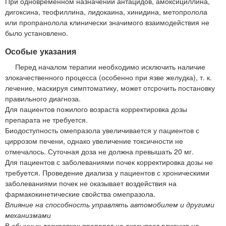
При одновременном назначении антацидов, амоксициллина,
дигоксина, теофиллина, лидокаина, хинидина, метопролола
или пропранолола клинически значимого взаимодействия не
было установлено.
Особые указания
Перед началом терапии необходимо исключить наличие
злокачественного процесса (особенно при язве желудка), т. к.
лечение, маскируя симптоматику, может отсрочить постановку
правильного диагноза.
Для пациентов пожилого возраста корректировка дозы
препарата не требуется.
Биодоступность омепразола увеличивается у пациентов с
циррозом печени, однако увеличение токсичности не
отмечалось. Суточная доза не должна превышать 20 мг.
Для пациентов с заболеваниями почек корректировка дозы не
требуется. Проведение диализа у пациентов с хроническими
заболеваниями почек не оказывает воздействия на
фармакокинетические свойства омепразола.
Влияние на способность управлять автомобилем и другими
механизмами
В обычных дозировках препарат не оказывает влияния на