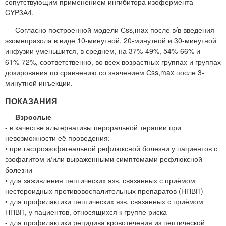
сопутствующим применением ингибитора изофермента
CYP3А4.
Согласно построенной модели Сss,max после в/в введения
эзомепразола в виде 10-минутной, 20-минутной и 30-минутной
инфузии уменьшится, в среднем, на 37%-49%, 54%-66% и
61%-72%, соответственно, во всех возрастных группах и группах
дозирования по сравнению со значением Сss,max после 3-
минутной инъекции.
ПОКАЗАНИЯ
Взрослые
- в качестве альтернативы пероральной терапии при
невозможности её проведения:
• при гастроэзофагеальной рефлюксной болезни у пациентов с
эзофагитом и/или выраженными симптомами рефлюксной
болезни
• для заживления пептических язв, связанных с приёмом
нестероидных противовоспалительных препаратов (НПВП)
• для профилактики пептических язв, связанных с приёмом
НПВП, у пациентов, относящихся к группе риска
- для профилактики рецидива кровотечения из пептической