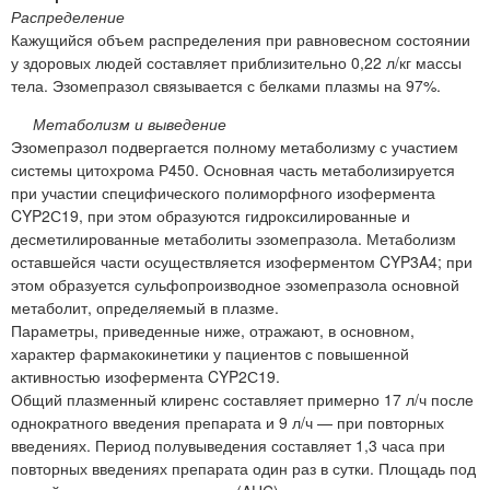
Распределение
Кажущийся объем распределения при равновесном состоянии
у здоровых людей составляет приблизительно 0,22 л/кг массы
тела. Эзомепразол связывается с белками плазмы на 97%.
Метаболизм и выведение
Эзомепразол подвергается полному метаболизму с участием
системы цитохрома Р450. Основная часть метаболизируется
при участии специфического полиморфного изофермента
CYP2С19, при этом образуются гидроксилированные и
десметилированные метаболиты эзомепразола. Метаболизм
оставшейся части осуществляется изоферментом CYP3A4; при
этом образуется сульфопроизводное эзомепразола основной
метаболит, определяемый в плазме.
Параметры, приведенные ниже, отражают, в основном,
характер фармакокинетики у пациентов с повышенной
активностью изофермента CYP2С19.
Общий плазменный клиренс составляет примерно 17 л/ч после
однократного введения препарата и 9 л/ч — при повторных
введениях. Период полувыведения составляет 1,3 часа при
повторных введениях препарата один раз в сутки. Площадь под