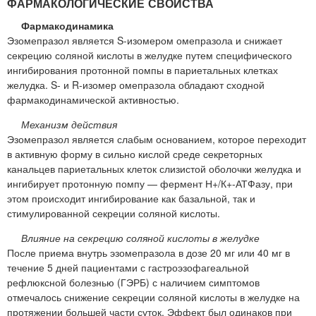
ФАРМАКОЛОГИЧЕСКИЕ СВОЙСТВА
Фармакодинамика
Эзомепразол является S-изомером омепразола и снижает
секрецию соляной кислоты в желудке путем специфического
ингибирования протонной помпы в париетальных клетках
желудка. S- и R-изомер омепразола обладают сходной
фармакодинамической активностью.
Механизм действия
Эзомепразол является слабым основанием, которое переходит
в активную форму в сильно кислой среде секреторных
канальцев париетальных клеток слизистой оболочки желудка и
ингибирует протонную помпу — фермент Н+/К+-АТФазу, при
этом происходит ингибирование как базальной, так и
стимулированной секреции соляной кислоты.
Влияние на секрецию соляной кислоты в желудке
После приема внутрь эзомепразола в дозе 20 мг или 40 мг в
течение 5 дней пациентами с гастроэзофагеальной
рефлюксной болезнью (ГЭРБ) с наличием симптомов
отмечалось снижение секреции соляной кислоты в желудке на
протяжении большей части суток. Эффект был одинаков при