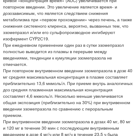
кривой «концентрация время» (AUC) увеличивается при
повторном введении. Это увеличение является время- и
дозозависимым, что является следствием снижения
метаболизма при «первом прохождении» через печень, а также
снижения системного клиренса, вероятно, вызванных тем, что
эзомепразол и/или его сульфопроизводное ингибируют
изофермент CYP2С19.
При ежедневном применении один раз в сутки эзомепразол
полностью выводится из плазмы в перерыве между
введениями, тенденции к кумуляции эзомепразола не
отмечается.
При повторном внутривенном введении эзомепразола в дозе 40
мг средняя максимальная концентрация в плазме составляет
приблизительно 13,6 мкмоль/л. При приеме внутрь аналогичных
доз средняя плазменная максимальная концентрация
составляет 4,6 мкмоль/л. Несколько меньше увеличивается
общая экспозиция (приблизительно на 30%) при внутривенном
введении эзомепразола по сравнению с пероральным
приемом.
При внутривенном введении эзомепразола в дозах 40 мг, 80 мг
и 120 мг в течение 30 мин с последующим внутривенным
введением в дозе 4 мг/ч или 8 мг/ч в течение 23,5 ч была