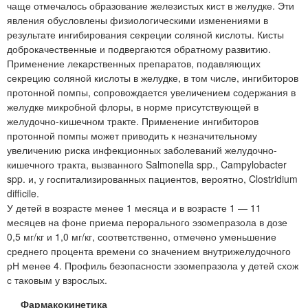
чаще отмечалось образование железистых кист в желудке. Эти
явления обусловлены физиологическими изменениями в
результате ингибирования секреции соляной кислоты. Кисты
доброкачественные и подвергаются обратному развитию.
Применение лекарственных препаратов, подавляющих
секрецию соляной кислоты в желудке, в том числе, ингибиторов
протонной помпы, сопровождается увеличением содержания в
желудке микробной флоры, в норме присутствующей в
желудочно-кишечном тракте. Применение ингибиторов
протонной помпы может приводить к незначительному
увеличению риска инфекционных заболеваний желудочно-
кишечного тракта, вызванного Salmonella spp., Campylobacter
spp. и, у госпитализированных пациентов, вероятно, Clostridium
difficile.
У детей в возрасте менее 1 месяца и в возрасте 1 — 11
месяцев на фоне приема перорального эзомепразола в дозе
0,5 мг/кг и 1,0 мг/кг, соответственно, отмечено уменьшение
среднего процента времени со значением внутрижелудочного
рН менее 4. Профиль безопасности эзомепразола у детей схож
с таковым у взрослых.
Фармакокинетика