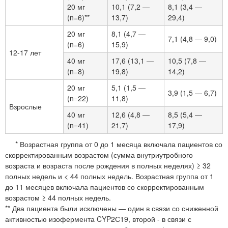
20 мг
10,1 (7,2 —
8,1 (3,4 —
(n=6)**
13,7)
29,4)
20 мг
8,1 (4,7 —
7,1 (4,8 — 9,0)
(n=6)
15,9)
12-17 лет
40 мг
17,6 (13,1 —
10,5 (7,8 —
(n=8)
19,8)
14,2)
20 мг
5,1 (1,5 —
3,9 (1,5 — 6,7)
(n=22)
11,8)
Взрослые
40 мг
12,6 (4,8 —
8,5 (5,4 —
(n=41)
21,7)
17,9)
* Возрастная группа от 0 до 1 месяца включала пациентов со
скорректированным возрастом (сумма внутриутробного
возраста и возраста после рождения в полных неделях) ≥ 32
полных недель и < 44 полных недель. Возрастная группа от 1
до 11 месяцев включала пациентов со скорректированным
возрастом ≥ 44 полных недель.
** Два пациента были исключены — один в связи со сниженной
активностью изофермента CYP2С19, второй - в связи с