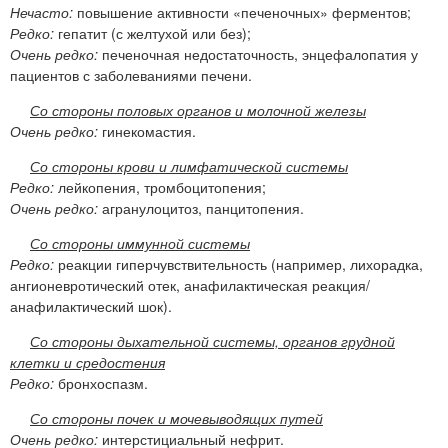
Нечасто:
повышение активности «печеночных» ферментов;
Редко:
гепатит (с желтухой или без);
Очень редко:
печеночная недостаточность, энцефалопатия у
пациентов с заболеваниями печени.
Со стороны половых органов и молочной железы
Очень редко:
гинекомастия.
Со стороны крови и лимфатической системы
Редко:
лейкопения, тромбоцитопения;
Очень редко:
агранулоцитоз, панцитопения.
Со стороны иммунной системы
Редко:
реакции гиперчувствительность (например, лихорадка,
ангионевротический отек, анафилактическая реакция/
анафилактический шок).
Со стороны дыхательной системы, органов грудной
клетки и средостения
Редко:
бронхоспазм.
Со стороны почек и мочевыводящих путей
Очень редко:
интерстициальный нефрит.