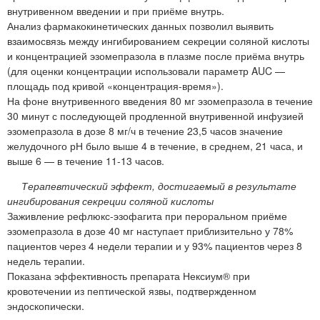
внутривенном введении и при приёме внутрь.
Анализ фармакокинетических данных позволил выявить
взаимосвязь между ингибированием секреции соляной кислоты
и концентрацией эзомепразола в плазме после приёма внутрь
(для оценки концентрации использовали параметр AUC —
площадь под кривой «концентрация-время»).
На фоне внутривенного введения 80 мг эзомепразола в течение
30 минут с последующей продленной внутривенной инфузией
эзомепразола в дозе 8 мг/ч в течение 23,5 часов значение
желудочного рН было выше 4 в течение, в среднем, 21 часа, и
выше 6 — в течение 11-13 часов.
Терапевтический эффект, достигаемый в результате
ингибирования секреции соляной кислоты
Заживление рефлюкс-эзофагита при пероральном приёме
эзомепразола в дозе 40 мг наступает приблизительно у 78%
пациентов через 4 недели терапии и у 93% пациентов через 8
недель терапии.
Показана эффективность препарата Нексиум® при
кровотечении из пептической язвы, подтвержденном
эндоскопически.