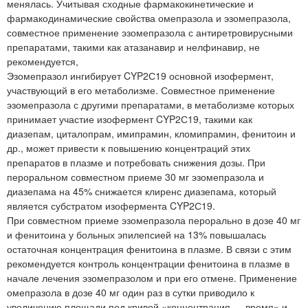
менялась. Учитывая сходные фармакокинетические и
фармакодинамические свойства омепразола и эзомепразола,
совместное применение эзомепразола с антиретровирусными
препаратами, такими как атазанавир и нелфинавир, не
рекомендуется,
Эзомепразол ингибирует CYP2С19 основной изофермент,
участвующий в его метаболизме. Совместное применение
эзомепразола с другими препаратами, в метаболизме которых
принимает участие изофермент CYP2С19, такими как
диазепам, циталопрам, имипрамин, кломипрамин, фенитоин и
др., может привести к повышению концентраций этих
препаратов в плазме и потребовать снижения дозы. При
пероральном совместном приеме 30 мг эзомепразола и
диазепама на 45% снижается клиренс диазепама, который
является субстратом изофермента CYP2С19.
При совместном приеме эзомепразола перорально в дозе 40 мг
и фенитоина у больных эпилепсией на 13% повышалась
остаточная концентрация фенитоина в плазме. В связи с этим
рекомендуется контроль концентрации фенитоина в плазме в
начале лечения эзомепразолом и при его отмене. Применение
омепразола в дозе 40 мг один раз в сутки приводило к
увеличению площади под кривой «концентрация — время» и