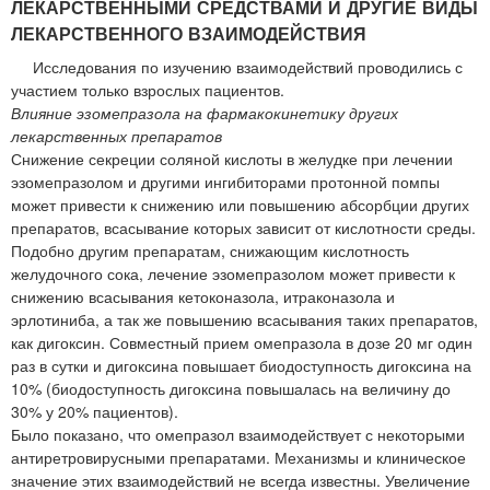
ЛЕКАРСТВЕННЫМИ СРЕДСТВАМИ И ДРУГИЕ ВИДЫ
ЛЕКАРСТВЕННОГО ВЗАИМОДЕЙСТВИЯ
Исследования по изучению взаимодействий проводились с
участием только взрослых пациентов.
Влияние эзомепразола на фармакокинетику других
лекарственных препаратов
Снижение секреции соляной кислоты в желудке при лечении
эзомепразолом и другими ингибиторами протонной помпы
может привести к снижению или повышению абсорбции других
препаратов, всасывание которых зависит от кислотности среды.
Подобно другим препаратам, снижающим кислотность
желудочного сока, лечение эзомепразолом может привести к
снижению всасывания кетоконазола, итраконазола и
эрлотиниба, а так же повышению всасывания таких препаратов,
как дигоксин. Совместный прием омепразола в дозе 20 мг один
раз в сутки и дигоксина повышает биодоступность дигоксина на
10% (биодоступность дигоксина повышалась на величину до
30% у 20% пациентов).
Было показано, что омепразол взаимодействует с некоторыми
антиретровирусными препаратами. Механизмы и клиническое
значение этих взаимодействий не всегда известны. Увеличение