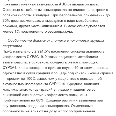
показана линейная зависимость AUC от вводимой дозы.
Основные метаболиты эзомепразола не влияют на секрецию
соляной кислоты в желудке. При пероральном применении до
80% дозы эзомепразола выводится в виде метаболитов
почками, другая часть кишечником. В моче обнаруживается
менее 1% неизмененного эзомепразола.
Особенности фармакокинетики в некоторых группах
пациентов
Приблизительно у 2,9±1,5% населения снижена активность
изофермента CYP2С19. У таких пациентов метаболизм
эзомепразола, в основном, осуществляется с помощью
CYP3А4, и при повторном приеме внутрь 40 мг эзомепразола
однократно в сутки средняя площадь под кривой «концентрация
— время» на 100% выше, чем у пациентов с повышенной
активностью изофермента CYP2С19. Средние значения
максимальных концентраций в плазме у пациентов со
сниженной активностью изофермента повышены
приблизительно на 60%. Сходные различия выявлены при
внутривенном введении эзомепразола. Отмеченные
особенности не влияют на дозу и способ применения