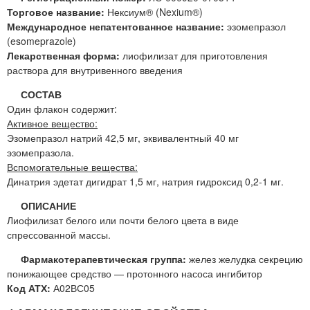
Торговое название:
Нексиум® (Nexium®)
Международное непатентованное название:
эзомепразол
(esomeprazole)
Лекарственная форма:
лиофилизат для приготовления
раствора для внутривенного введения
СОСТАВ
Один флакон содержит:
Активное вещество:
Эзомепразол натрий 42,5 мг, эквивалентный 40 мг
эзомепразола.
Вспомогательные вещества:
Динатрия эдетат дигидрат 1,5 мг, натрия гидроксид 0,2-1 мг.
ОПИСАНИЕ
Лиофилизат белого или почти белого цвета в виде
спрессованной массы.
Фармакотерапевтическая группа:
желез желудка секрецию
понижающее средство — протонного насоса ингибитор
Код АТХ:
А02ВС05