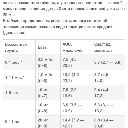
во всех возрастных группах, а у взрослых пациентов — через 7
минут после введения дозы 40 мг и по окончанию инфузии дозы
20 мг.
В таблице представлены результаты оценки системной
экспозиции эзомепразола в виде геометрических средних
(диапазона).
Возрастная
AUC,
Сss,max,
Доза
группа
мкмоль•ч/л
мкмоль/л
0,5 мг/кг
7,5 (4,5 —
0-1 мес.*
3,7 (2,7 — 5,8)
(n=6)
20,5)
1,0 мг/кг
10,5 (4,5 —
8,7 (4,5 —
1-11 мес.*
(n=6)
22,2)
14,0)
10 мг
7,9 (2,9 —
9,4 (4,4 —
1-5 лет
(n=7)
16,6)
17,2)
10 мг
6,9 (3,5 —
5,6 (3,1 —
(n=8)
10,9)
13,2)
20 мг
14,4 (7,2 —
8,8 (3,4 —
6-11 лет
(n=8)
42,3)
29,4)