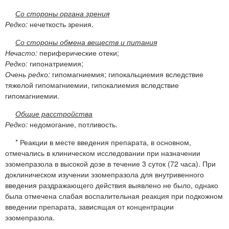
Со стороны органа зрения
Редко:
нечеткость зрения.
Со стороны обмена веществ и питания
Нечасто:
периферические отеки;
Редко:
гипонатриемия;
Очень редко:
гипомагниемия; гипокальциемия вследствие
тяжелой гипомагниемии, гипокалиемия вследствие
гипомагниемии.
Общие расстройства
Редко:
недомогание, потливость.
* Реакции в месте введения препарата, в основном,
отмечались в клиническом исследовании при назначении
эзомепразола в высокой дозе в течение 3 суток (72 часа). При
доклиническом изучении эзомепразола для внутривенного
введения раздражающего действия выявлено не было, однако
была отмечена слабая воспалительная реакция при подкожном
введении препарата, зависящая от концентрации
эзомепразола.