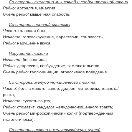
Со стороны скелетно-мышечной и соединительной ткани
Редко:
артралгия, миалгия;
Очень редко:
мышечная слабость.
Со стороны нервной системы
Часто:
головная боль;
Нечасто:
головокружение, парестезии, сонливость;
Редко:
нарушение вкуса.
Нарушения психики
Нечасто:
бессонница;
Редко:
депрессия, возбуждение, замешательство;
Очень редко:
галлюцинации, агрессивное поведение.
Со стороны желудочно-кишечного тракта
Часто:
боль в животе, запор, диарея, метеоризм, тошнота/
рвота;
Нечасто:
сухость во рту;
Редко:
стоматит, кандидоз желудочно-кишечного тракта;
Очень редко:
микроскопический колит (подтвержденный
гистологически).
Со стороны печени и желчевыводящих путей