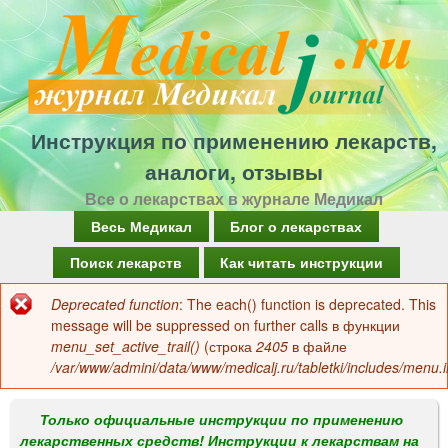
Перейти
к
основному
содержанию
Инструкция по применению лекарств,
аналоги, отзывы
Все о лекарствах в журнале Медикал
Г
Весь Медикал
Блог о лекарствах
л
Поиск лекарств
Как читать инструкции
а
Deprecated function
: The each() function is deprecated. This
Сообщение
в
message will be suppressed on further calls в функции
об
menu_set_active_trail()
(строка
2405
в файле
н
/var/www/admini/data/www/medicalj.ru/tabletki/includes/menu.i
ошибке
о
е
Только официальные инструкции по применению
лекарственных средств! Инструкции к лекарствам на