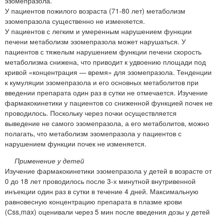
эзомепразола.
У пациентов пожилого возраста (71-80 лет) метаболизм
эзомепразола существенно не изменяется.
У пациентов с легким и умеренным нарушением функции
печени метаболизм эзомепразола может нарушаться. У
пациентов с тяжелым нарушением функции печени скорость
метаболизма снижена, что приводит к удвоению площади под
кривой «концентрация — время» для эзомепразола. Тенденции
к кумуляции эзомепразола и его основных метаболитов при
введении препарата один раз в сутки не отмечается. Изучение
фармакокинетики у пациентов со сниженной функцией почек не
проводилось. Поскольку через почки осуществляется
выведение не самого эзомепразола, а его метаболитов, можно
полагать, что метаболизм эзомепразола у пациентов с
нарушением функции почек не изменяется.
Применение у детей
Изучение фармакокинетики эзомепразола у детей в возрасте от
0 до 18 лет проводилось после 3-х минутной внутривенной
инъекции один раз в сутки в течение 4 дней. Максимальную
равновесную концентрацию препарата в плазме крови
(Сss,max) оценивали через 5 мин после введения дозы у детей