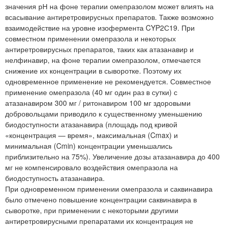
значения рН на фоне терапии омепразолом может влиять на
всасывание антиретровирусных препаратов. Также возможно
взаимодействие на уровне изофермента CYP2С19. При
совместном применении омепразола и некоторых
антиретровирусных препаратов, таких как атазанавир и
нелфинавир, на фоне терапии омепразолом, отмечается
снижение их концентрации в сыворотке. Поэтому их
одновременное применение не рекомендуется. Совместное
применение омепразола (40 мг один раз в сутки) с
атазанавиром 300 мг / ритонавиром 100 мг здоровыми
добровольцами приводило к существенному уменьшению
биодоступности атазанавира (площадь под кривой
«концентрация — время», максимальная (Cmax) и
минимальная (Cmin) концентрации уменьшались
приблизительно на 75%). Увеличение дозы атазанавира до 400
мг не компенсировало воздействия омепразола на
биодоступность атазанавира.
При одновременном применении омепразола и саквинавира
было отмечено повышение концентрации саквинавира в
сыворотке, при применении с некоторыми другими
антиретровирусными препаратами их концентрация не