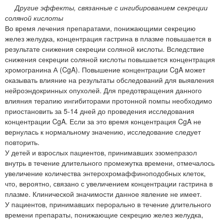
Другие эффекты, связанные с ингибированием секреции
соляной кислоты
Во время лечения препаратами, понижающими секрецию
желез желудка, концентрация гастрина в плазме повышается в
результате снижения секреции соляной кислоты. Вследствие
снижения секреции соляной кислоты повышается концентрация
хромогранина А (CgA). Повышение концентрации CgA может
оказывать влияние на результаты обследований для выявления
нейроэндокринных опухолей. Для предотвращения данного
влияния терапию ингибиторами протонной помпы необходимо
приостановить за 5-14 дней до проведения исследования
концентрации CgA. Если за это время концентрация CgA не
вернулась к нормальному значению, исследование следует
повторить.
У детей и взрослых пациентов, принимавших эзомепразол
внутрь в течение длительного промежутка времени, отмечалось
увеличение количества энтерохромаффиноподобных клеток,
что, вероятно, связано с увеличением концентрации гастрина в
плазме. Клинической значимости данное явление не имеет.
У пациентов, принимавших перорально в течение длительного
времени препараты, понижающие секрецию желез желудка,