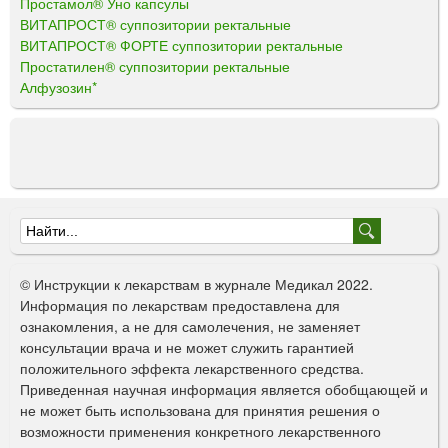
Простамол® Уно капсулы
ВИТАПРОСТ® суппозитории ректальные
ВИТАПРОСТ® ФОРТЕ суппозитории ректальные
Простатилен® суппозитории ректальные
Алфузозин*
Ф
о
© Инструкции к лекарствам в журнале Медикал 2022.
р
Информация по лекарствам предоставлена для
ознакомления, а не для самолечения, не заменяет
м
консультации врача и не может служить гарантией
а
положительного эффекта лекарственного средства.
Приведенная научная информация является обобщающей и
п
не может быть использована для принятия решения о
о
возможности применения конкретного лекарственного