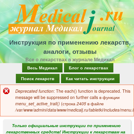
Перейти
к
основному
содержанию
Инструкция по применению лекарств,
аналоги, отзывы
Все о лекарствах в журнале Медикал
Г
Весь Медикал
Блог о лекарствах
л
Поиск лекарств
Как читать инструкции
а
Deprecated function
: The each() function is deprecated. This
Сообщение
в
message will be suppressed on further calls в функции
об
menu_set_active_trail()
(строка
2405
в файле
н
/var/www/admini/data/www/medicalj.ru/tabletki/includes/menu.i
ошибке
о
е
Только официальные инструкции по применению
лекарственных средств! Инструкции к лекарствам на