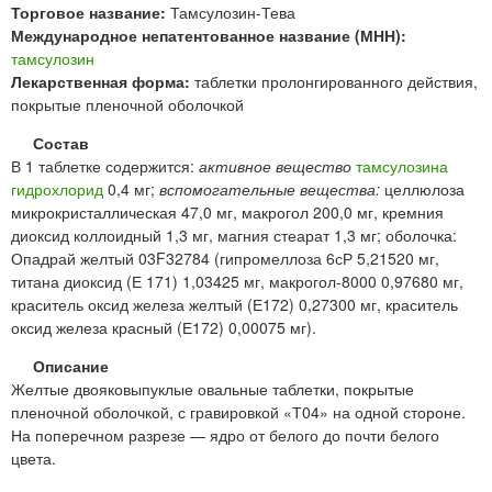
Торговое название:
Тамсулозин-Тева
Международное непатентованное название (МНН):
тамсулозин
Лекарственная форма:
таблетки пролонгированного действия,
покрытые пленочной оболочкой
Состав
В 1 таблетке содержится:
активное вещество
тамсулозина
гидрохлорид
0,4 мг;
вспомогательные вещества:
целлюлоза
микрокристаллическая 47,0 мг, макрогол 200,0 мг, кремния
диоксид коллоидный 1,3 мг, магния стеарат 1,3 мг; оболочка:
Опадрай желтый 03F32784 (гипромеллоза 6сР 5,21520 мг,
титана диоксид (Е 171) 1,03425 мг, макрогол-8000 0,97680 мг,
краситель оксид железа желтый (Е172) 0,27300 мг, краситель
оксид железа красный (Е172) 0,00075 мг).
Описание
Желтые двояковыпуклые овальные таблетки, покрытые
пленочной оболочкой, с гравировкой «Т04» на одной стороне.
На поперечном разрезе — ядро от белого до почти белого
цвета.