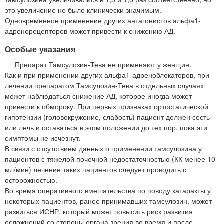
это увеличение не было клинически значимым.
Одновременное применение других антагонистов альфа1-
адренорецепторов может привести к снижению АД.
Особые указания
Препарат Тамсулозин-Тева не применяют у женщин.
Как и при применении других альфа1-адреноблокаторов, при
лечении препаратом Тамсулозин-Тева в отдельных случаях
может наблюдаться снижение АД, которое иногда может
привести к обмороку. При первых признаках ортостатической
гипотензии (головокружение, слабость) пациент должен сесть
или лечь и оставаться в этом положении до тех пор, пока эти
симптомы не исчезнут.
В связи с отсутствием данных о применении тамсулозина у
пациентов с тяжелой почечной недостаточностью (КК менее 10
мл/мин) лечение таких пациентов следует проводить с
осторожностью.
Во время оперативного вмешательства по поводу катаракты у
некоторых пациентов, ранее принимавших тамсулозин, может
развиться ИСНР, который может повысить риск развития
осложнений со стороны органа зрения во время и после