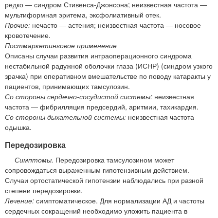
редко — синдром Стивенса-Джонсона; неизвестная частота —
мультиформная эритема, эксфолиативный отек.
Прочие:
нечасто — астения; неизвестная частота — носовое
кровотечение.
Постмаркетинговое применение
Описаны случаи развития интраоперационного синдрома
нестабильной радужной оболочки глаза (ИСНР) (синдром узкого
зрачка) при оперативном вмешательстве по поводу катаракты у
пациентов, принимающих тамсулозин.
Со стороны сердечно-сосудистой системы:
неизвестная
частота — фибрилляция предсердий, аритмии, тахикардия.
Со стороны дыхательной системы:
неизвестная частота —
одышка.
Передозировка
Симптомы.
Передозировка тамсулозином может
сопровождаться выраженным гипотензивным действием.
Случаи ортостатической гипотензии наблюдались при разной
степени передозировки.
Лечение:
симптоматическое. Для нормализации АД и частоты
сердечных сокращений необходимо уложить пациента в