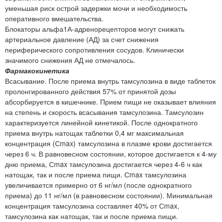
уменьшая риск острой задержки мочи и необходимость
оперативного вмешательства.
Блокаторы альфа1А-адренорецепторов могут снижать
артериальное давление (АД) за счет снижения
периферического сопротивления сосудов. Клинически
значимого снижения АД не отмечалось.
Фармакокинетика
Всасывание. После приема внутрь тамсулозина в виде таблеток
пролонгированного действия 57% от принятой дозы
абсорбируется в кишечнике. Прием пищи не оказывает влияния
на степень и скорость всасывания тамсулозина. Тамсулозин
характеризуется линейной кинетикой. После однократного
приема внутрь натощак таблетки 0,4 мг максимальная
концентрация (Сmax) тамсулозина в плазме крови достигается
через 6 ч. В равновесном состоянии, которое достигается к 4-му
дню приема, Сmax тамсулозина достигается через 4-6 ч как
натощак, так и после приема пищи. Сmax тамсулозина
увеличивается примерно от 6 нг/мл (после однократного
приема) до 11 нг/мл (в равновесном состоянии). Минимальная
концентрация тамсулозина составляет 40% от Сmax,
тамсулозина как натощак, так и после приема пищи.