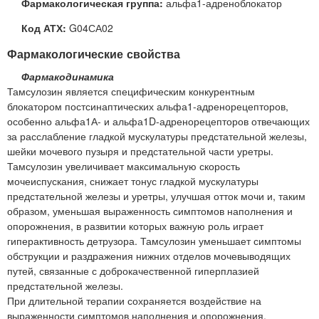
Фармакологическая группа:
альфа1-адреноблокатор
Код АТХ:
G04СА02
Фармакологические свойства
Фармакодинамика
Тамсулозин является специфическим конкурентным
блокатором постсинаптических альфа1-адренорецепторов,
особенно альфа1А- и альфа1D-адренорецепторов отвечающих
за расслабление гладкой мускулатуры предстательной железы,
шейки мочевого пузыря и предстательной части уретры.
Тамсулозин увеличивает максимальную скорость
мочеиспускания, снижает тонус гладкой мускулатуры
предстательной железы и уретры, улучшая отток мочи и, таким
образом, уменьшая выраженность симптомов наполнения и
опорожнения, в развитии которых важную роль играет
гиперактивность детрузора. Тамсулозин уменьшает симптомы
обструкции и раздражения нижних отделов мочевыводящих
путей, связанные с доброкачественной гиперплазией
предстательной железы.
При длительной терапии сохраняется воздействие на
выраженности симптомов наполнения и опорожнения,