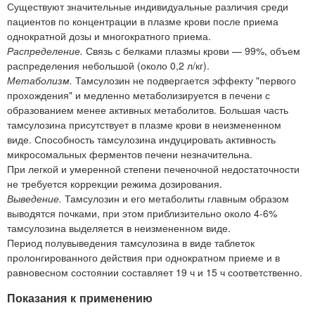
Существуют значительные индивидуальные различия среди
пациентов по концентрации в плазме крови после приема
однократной дозы и многократного приема.
Распределение.
Связь с белками плазмы крови — 99%, объем
распределения небольшой (около 0,2 л/кг).
Метаболизм.
Тамсулозин не подвергается эффекту "первого
прохождения" и медленно метаболизируется в печени с
образованием менее активных метаболитов. Большая часть
тамсулозина присутствует в плазме крови в неизмененном
виде. Способность тамсулозина индуцировать активность
микросомальных ферментов печени незначительна.
При легкой и умеренной степени печеночной недостаточности
не требуется коррекции режима дозирования.
Выведение.
Тамсулозин и его метаболиты главным образом
выводятся почками, при этом приблизительно около 4-6%
тамсулозина выделяется в неизмененном виде.
Период полувыведения тамсулозина в виде таблеток
пролонгированного действия при однократном приеме и в
равновесном состоянии составляет 19 ч и 15 ч соответственно.
Показания к применению