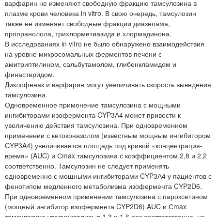
варфарин не изменяют свободную фракцию тамсулозина в
плазме крови человека in vitro. В свою очередь, тамсулозин
также не изменяет свободные фракции диазепама,
пропранолола, трихлорметиазида и хлормадинона.
В исследованиях in vitro не было обнаружено взаимодействия
на уровне микросомальных ферментов печени с
амитриптилином, сальбутамолом, глибенкламидом и
финастеридом.
Диклофенак и варфарин могут увеличивать скорость выведения
тамсулозина.
Одновременное применение тамсулозина с мощными
ингибиторами изофермента CYP3А4 может привести к
увеличению действия тамсулозина. При одновременном
применении с кетоконазолом (известным мощным ингибитором
CYP3A4) увеличивается площадь под кривой «концентрация-
время» (AUC) и Сmax тамсулозина с коэффициентом 2,8 и 2,2
соответственно. Тамсулозин не следует применять
одновременно с мощными ингибиторами CYP3А4 у пациентов с
фенотипом медленного метаболизма изофермента CYP2D6.
При одновременном применении тамсулозина с пароксетином
(мощный ингибитор изофермента CYP2D6) AUC и Сmax
тамсулозина увеличивались в 1,3 и 1,6 раз соответственно, но