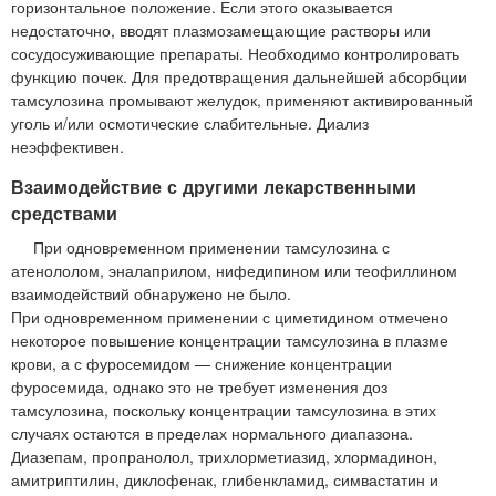
горизонтальное положение. Если этого оказывается
недостаточно, вводят плазмозамещающие растворы или
сосудосуживающие препараты. Необходимо контролировать
функцию почек. Для предотвращения дальнейшей абсорбции
тамсулозина промывают желудок, применяют активированный
уголь и/или осмотические слабительные. Диализ
неэффективен.
Взаимодействие с другими лекарственными
средствами
При одновременном применении тамсулозина с
атенололом, эналаприлом, нифедипином или теофиллином
взаимодействий обнаружено не было.
При одновременном применении с циметидином отмечено
некоторое повышение концентрации тамсулозина в плазме
крови, а с фуросемидом — снижение концентрации
фуросемида, однако это не требует изменения доз
тамсулозина, поскольку концентрации тамсулозина в этих
случаях остаются в пределах нормального диапазона.
Диазепам, пропранолол, трихлорметиазид, хлормадинон,
амитриптилин, диклофенак, глибенкламид, симвастатин и