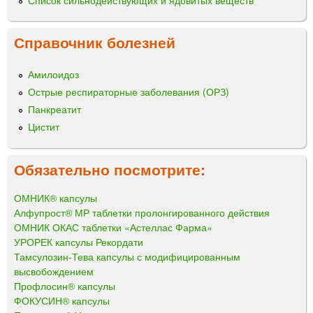
Справочник болезней
Амилоидоз
Острые респираторные заболевания (ОРЗ)
Панкреатит
Цистит
Обязательно посмотрите:
ОМНИК® капсулы
Алфупрост® МР таблетки пролонгированного действия
ОМНИК ОКАС таблетки «Астеллас Фарма»
УРОРЕК капсулы Рекордати
Тамсулозин-Тева капсулы с модифицированным
высвобождением
Профлосин® капсулы
ФОКУСИН® капсулы