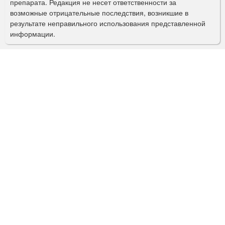
препарата. Редакция не несет ответственности за
и
возможные отрицательные последствия, возникшие в
с
результате неправильного использования представленной
информации.
к
а