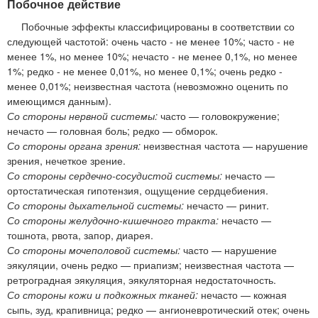
Побочное действие
Побочные эффекты классифицированы в соответствии со
следующей частотой: очень часто - не менее 10%; часто - не
менее 1%, но менее 10%; нечасто - не менее 0,1%, но менее
1%; редко - не менее 0,01%, но менее 0,1%; очень редко -
менее 0,01%; неизвестная частота (невозможно оценить по
имеющимся данным).
Со стороны нервной системы:
часто — головокружение;
нечасто — головная боль; редко — обморок.
Со стороны органа зрения:
неизвестная частота — нарушение
зрения, нечеткое зрение.
Со стороны сердечно-сосудистой системы:
нечасто —
ортостатическая гипотензия, ощущение сердцебиения.
Со стороны дыхательной системы:
нечасто — ринит.
Со стороны желудочно-кишечного тракта:
нечасто —
тошнота, рвота, запор, диарея.
Со стороны мочеполовой системы:
часто — нарушение
эякуляции, очень редко — приапизм; неизвестная частота —
ретроградная эякуляция, эякуляторная недостаточность.
Со стороны кожи и подкожных тканей:
нечасто — кожная
сыпь, зуд, крапивница; редко — ангионевротический отек; очень