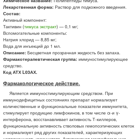
Химическое название:
Полипептиды тимуса.
Лекарственная форма:
Раствор для подкожного введения.
Состав:
Активный компонент:
Тактивин (
тимуса экстракт
) — 0,1 мг;
Вспомогательные компоненты:
Натрия хлорид — 8,85 мг;
Вода для инъекций до 1 мл.
Описание:
Бесцветная прозрачная жидкость без запаха.
Фармакотерапевтическая группа:
иммуностимулирующее
средство.
Код АТХ L03АХ.
Фармакологическое действие.
Является иммуностимулирующим средством. При
иммунодефицитных состояниях препарат нормализует
количественные и функциональные показатели иммунитета,
стимулирует продукцию лимфокинов, в том числе α-и γ-
интерферона, восстанавливает активность Т-киллеров,
функциональную активность стволовых гемопоэтических клеток
и нормализует ряд других показателей, характеризующих
напряженность иммунитета. Активизирует макрофагальную