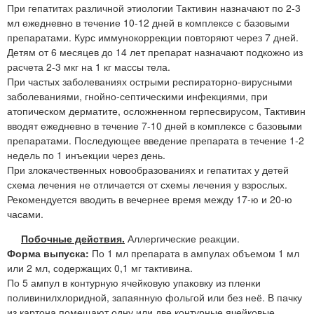
При гепатитах различной этиологии Тактивин назначают по 2-3
мл ежедневно в течение 10-12 дней в комплексе с базовыми
препаратами. Курс иммунокоррекции повторяют через 7 дней.
Детям от 6 месяцев до 14 лет препарат назначают подкожно из
расчета 2-3 мкг на 1 кг массы тела.
При частых заболеваниях острыми респираторно-вирусными
заболеваниями, гнойно-септическими инфекциями, при
атопическом дерматите, осложненном герпесвирусом, Тактивин
вводят ежедневно в течение 7-10 дней в комплексе с базовыми
препаратами. Последующее введение препарата в течение 1-2
недель по 1 инъекции через день.
При злокачественных новообразованиях и гепатитах у детей
схема лечения не отличается от схемы лечения у взрослых.
Рекомендуется вводить в вечернее время между 17-ю и 20-ю
часами.
Побочные действия.
Аллергические реакции.
Форма выпуска:
По 1 мл препарата в ампулах объемом 1 мл
или 2 мл, содержащих 0,1 мг тактивина.
По 5 ампул в контурную ячейковую упаковку из пленки
поливинилхлоридной, запаянную фольгой или без неё. В пачку
из картона помещают одну или две контурные ячейковые