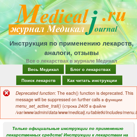
Перейти
к
основному
содержанию
Инструкция по применению лекарств,
аналоги, отзывы
Все о лекарствах в журнале Медикал
Г
Весь Медикал
Блог о лекарствах
л
Поиск лекарств
Как читать инструкции
а
Deprecated function
: The each() function is deprecated. This
Сообщение
в
message will be suppressed on further calls в функции
об
menu_set_active_trail()
(строка
2405
в файле
н
/var/www/admini/data/www/medicalj.ru/tabletki/includes/menu.i
ошибке
о
е
Только официальные инструкции по применению
лекарственных средств! Инструкции к лекарствам на