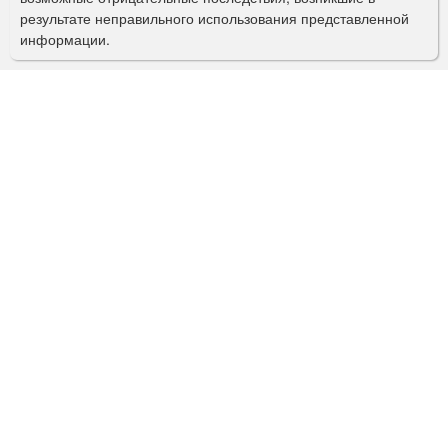
с
результате неправильного использования представленной
информации.
к
а