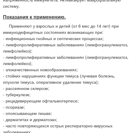
систему.
Показания к применению.
Применяют у взрослых и детей (от 6 мес до 14 лет) при
иммунодефицитных состояниях возникающих при:
- инфекционных гнойных и септических процессах;
- лимфопролиферативных заболеваниях (лимфогранулематоз,
лимфолейкоз);
- лимфопролиферативных заболеваниях (лимфогранулематоз,
лимфолейкоз);
- злокачественных новообразованиях;
- стойких нарушениях функции тимуса (лучевая болезнь,
опухоли тимуса, оперативное удаление тимуса);
- рассеянном склерозе;
- туберкулезе;
- рецидивирующем офтальмогерпесе;
- псориазе;
- опоясывающем лишае;
- дерматитах и дерматозах;
- часто повторяющихся острых респираторно-вирусных
заболеваниях;