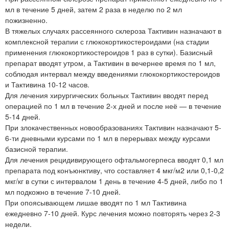
мл в течение 5 дней, затем 2 раза в неделю по 2 мл
пожизненно.
В тяжелых случаях рассеянного склероза Тактивин назначают в
комплексной терапии с глюкокортикостероидами (на стадии
применения глюкокортикостероидов 1 раз в сутки). Базисный
препарат вводят утром, а Тактивин в вечернее время по 1 мл,
соблюдая интервал между введениями глюкокортикостероидов
и Тактивина 10-12 часов.
Для лечения хирургических больных Тактивин вводят перед
операцией по 1 мл в течение 2-х дней и после неё — в течение
5-14 дней.
При злокачественных новообразованиях Тактивин назначают 5-
6-ти дневными курсами по 1 мл в перерывах между курсами
базисной терапии.
Для лечения рецидивирующего офтальмогерпеса вводят 0,1 мл
препарата под конъюнктиву, что составляет 4 мкг/м2 или 0,1-0,2
мкг/кг в сутки с интервалом 1 день в течение 4-5 дней, либо по 1
мл подкожно в течение 7-10 дней.
При опоясывающем лишае вводят по 1 мл Тактивина
ежедневно 7-10 дней. Курс лечения можно повторять через 2-3
недели.