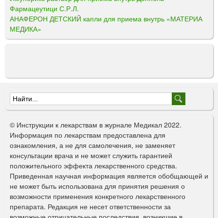
Фармацеутици С.Р.Л.
АНАФЕРОН ДЕТСКИЙ капли для приема внутрь «МАТЕРИА
МЕДИКА»
Ф
о
© Инструкции к лекарствам в журнале Медикал 2022.
р
Информация по лекарствам предоставлена для
ознакомления, а не для самолечения, не заменяет
м
консультации врача и не может служить гарантией
а
положительного эффекта лекарственного средства.
Приведенная научная информация является обобщающей и
п
не может быть использована для принятия решения о
о
возможности применения конкретного лекарственного
препарата. Редакция не несет ответственности за
и
возможные отрицательные последствия, возникшие в