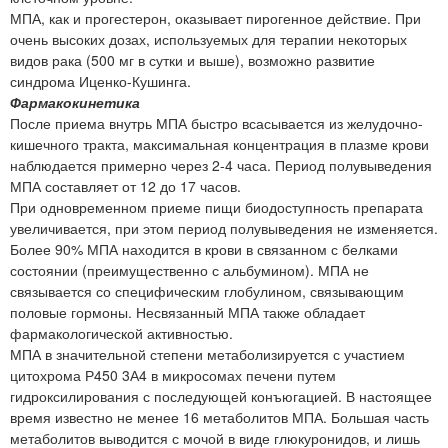
МПА, как и прогестерон, оказывает пирогенное действие. При
очень высоких дозах, используемых для терапии некоторых
видов рака (500 мг в сутки и выше), возможно развитие
синдрома Иценко-Кушинга.
Фармакокинетика
После приема внутрь МПА быстро всасывается из желудочно-
кишечного тракта, максимальная концентрация в плазме крови
наблюдается примерно через 2-4 часа. Период полувыведения
МПА составляет от 12 до 17 часов.
При одновременном приеме пищи биодоступность препарата
увеличивается, при этом период полувыведения не изменяется.
Более 90% МПА находится в крови в связанном с белками
состоянии (преимущественно с альбумином). МПА не
связывается со специфическим глобулином, связывающим
половые гормоны. Несвязанный МПА также обладает
фармакологической активностью.
МПА в значительной степени метаболизируется с участием
цитохрома Р450 3А4 в микросомах печени путем
гидроксилирования с последующей конъюгацией. В настоящее
время известно не менее 16 метаболитов МПА. Большая часть
метаболитов выводится с мочой в виде глюкуронидов, и лишь