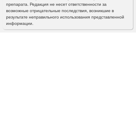
препарата. Редакция не несет ответственности за
и
возможные отрицательные последствия, возникшие в
с
результате неправильного использования представленной
информации.
к
а