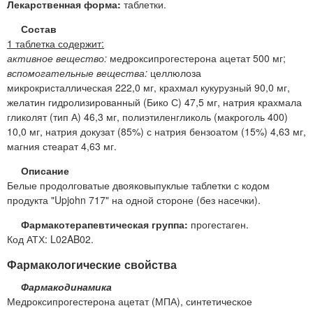
Лекарственная форма:
таблетки.
Состав
1 таблетка содержит:
активное вещество:
медроксипрогестерона ацетат 500 мг;
вспомогательные вещества:
целлюлоза
микрокристаллическая 222,0 мг, крахмал кукурузный 90,0 мг,
желатин гидролизированный (Бико С) 47,5 мг, натрия крахмала
гликолят (тип А) 46,3 мг, полиэтиленгликоль (макроголь 400)
10,0 мг, натрия докузат (85%) с натрия бензоатом (15%) 4,63 мг,
магния стеарат 4,63 мг.
Описание
Белые продолговатые двояковыпуклые таблетки с кодом
продукта "Upjohn 717" на одной стороне (без насечки).
Фармакотерапевтическая группа:
прогестаген.
Код АТХ: L02AB02.
Фармакологические свойства
Фармакодинамика
Медроксипрогестерона ацетат (МПА), синтетическое