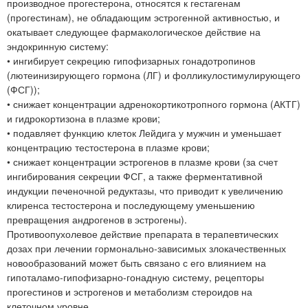
производное прогестерона, относятся к гестагенам
(прогестинам), не обладающим эстрогенной активностью, и
окатывает следующее фармакологическое действие на
эндокринную систему:
• ингибирует секрецию гипофизарных гонадотропинов
(лютеинизирующего гормона (ЛГ) и фолликулостимулирующего
(ФСГ));
• снижает концентрации адренокортикотропного гормона (АКТГ)
и гидрокортизона в плазме крови;
• подавляет функцию клеток Лейдига у мужчин и уменьшает
концентрацию тестостерона в плазме крови;
• снижает концентрации эстрогенов в плазме крови (за счет
ингибирования секреции ФСГ, а также ферментативной
индукции печеночной редуктазы, что приводит к увеличению
клиренса тестостерона и последующему уменьшению
превращения андрогенов в эстрогены).
Противоопухолевое действие препарата в терапевтических
дозах при лечении гормонально-зависимых злокачественных
новообразований может быть связано с его влиянием на
гипоталамо-гипофизарно-гонадную систему, рецепторы
прогестинов и эстрогенов и метаболизм стероидов на
клеточном уровне.