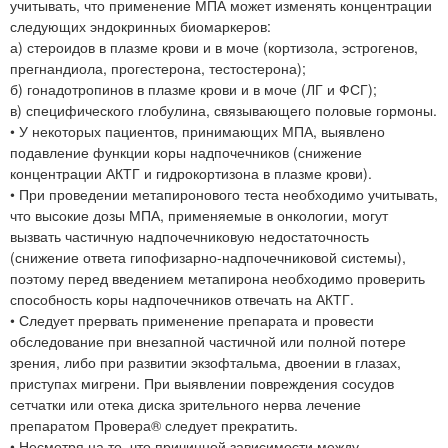
учитывать, что применение МПА может изменять концентрации
следующих эндокринных биомаркеров:
а) стероидов в плазме крови и в моче (кортизола, эстрогенов,
прегнандиола, прогестерона, тестостерона);
б) гонадотропинов в плазме крови и в моче (ЛГ и ФСГ);
в) специфического глобулина, связывающего половые гормоны.
• У некоторых пациентов, принимающих МПА, выявлено
подавление функции коры надпочечников (снижение
концентрации АКТГ и гидрокортизона в плазме крови).
• При проведении метапиронового теста необходимо учитывать,
что высокие дозы МПА, применяемые в онкологии, могут
вызвать частичную надпочечниковую недостаточность
(снижение ответа гипофизарно-надпочечниковой системы),
поэтому перед введением метапирона необходимо проверить
способность коры надпочечников отвечать на АКТГ.
• Следует прервать применение препарата и провести
обследование при внезапной частичной или полной потере
зрения, либо при развитии экзофтальма, двоении в глазах,
приступах мигрени. При выявлении повреждения сосудов
сетчатки или отека диска зрительного нерва лечение
препаратом Провера® следует прекратить.
• Несмотря на то, что причинной зависимости между