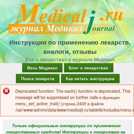
Перейти
к
основному
содержанию
Инструкция по применению лекарств,
аналоги, отзывы
Все о лекарствах в журнале Медикал
Г
Весь Медикал
Блог о лекарствах
л
Поиск лекарств
Как читать инструкции
а
Deprecated function
: The each() function is deprecated. This
Сообщение
в
message will be suppressed on further calls в функции
об
menu_set_active_trail()
(строка
2405
в файле
н
/var/www/admini/data/www/medicalj.ru/tabletki/includes/menu.i
ошибке
о
е
Только официальные инструкции по применению
лекарственных средств! Инструкции к лекарствам на