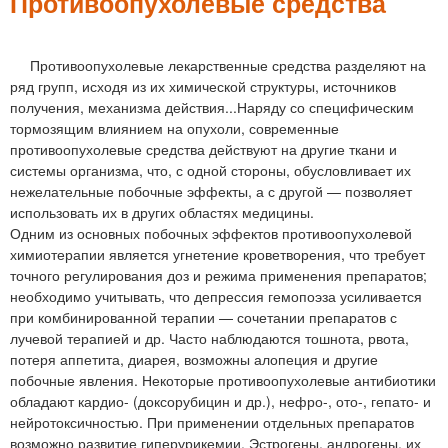
м
Противоопухолевые средства
е
н
Противоопухолевые лекарственные средства разделяют на
ряд групп, исходя из их химической структуры, источников
ю
получения, механизма действия...Наряду со специфическим
тормозящим влиянием на опухоли, современные
противоопухолевые средства действуют на другие ткани и
системы организма, что, с одной стороны, обусловливает их
нежелательные побочные эффекты, а с другой — позволяет
использовать их в других областях медицины.
Одним из основных побочных эффектов противоопухолевой
химиотерапии является угнетение кроветворения, что требует
точного регулирования доз и режима применения препаратов;
необходимо учитывать, что депрессия гемопоэза усиливается
при комбинированной терапии — сочетании препаратов с
лучевой терапией и др. Часто наблюдаются тошнота, рвота,
потеря аппетита, диарея, возможны алопеция и другие
побочные явления. Некоторые противоопухолевые антибиотики
обладают кардио- (доксорубицин и др.), нефро-, ото-, гепато- и
нейротоксичностью. При применении отдельных препаратов
возможно развитие гиперурикемии. Эстрогены, андрогены, их