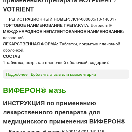
а
VOTRIENT
б
и
РЕГИСТРАЦИОННЫЙ НОМЕР:
ЛСР-008805/10-140317
н
ТОРГОВОЕ НАИМЕНОВАНИЕ ПРЕПАРАТА:
Вотриент®
м
МЕЖДУНАРОДНОЕ НЕПАТЕНТОВАННОЕ НАИМЕНОВАНИЕ:
е
пазопаниб
д
ЛЕКАРСТВЕННАЯ ФОРМА:
Таблетки, покрытые пленочной
а
оболочкой.
к
СОСТАВ
л
1 таблетка, покрытая пленочной оболочкой, содержит:
и
о
Подробнее
о
Добавить отзыв или комментарий
ф
В
и
о
ВИФЕРОН® мазь
л
т
и
р
ИНСТРУКЦИЯ по применению
з
и
лекарственного препарата для
а
е
т
н
медицинского применения ВИФЕРОН®
д
т
л
®
Регистрационный номер
Р N001142/01-161116