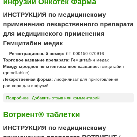
инфузий Онкотек Фарма
П
о
Т
в
ИНСТРУКЦИЯ по медицинскому
И
в
Н
применению лекарственного препарата
е
®
д
для медицинского применения
л
е
и
Гемцитабин медак
н
о
и
ф
Регистрационный номер:
ЛП-000150-070916
я
и
Торговое название препарата:
Гемцитабин медак
л
Международное непатентованное название:
гемцитабин
и
(gemcitabine)
з
Лекарственная форма:
лиофилизат для приготовления
а
раствора для инфузий
т
1
Подробнее
о
Добавить отзыв или комментарий
5
Г
0
е
Вотриент® таблетки
м
м
г
ц
ИНСТРУКЦИЯ по медицинскому
и
применению препарата ВОТРИЕНТ /
т