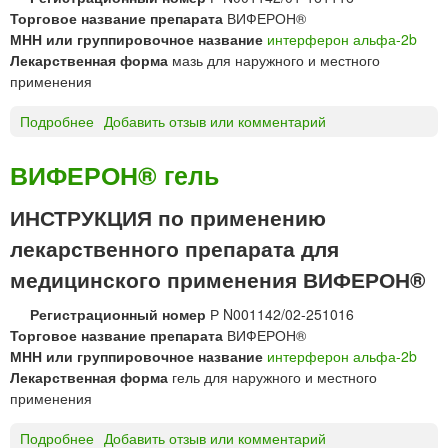
я
т
Торговое название препарата
ВИФЕРОН®
п
а
МНН или группировочное название
интерферон альфа-2b
р
б
Лекарственная форма
мазь для наружного и местного
и
л
применения
г
е
о
т
Подробнее
о
Добавить отзыв или комментарий
т
к
В
о
и
И
ВИФЕРОН® гель
в
Ф
л
Е
ИНСТРУКЦИЯ по применению
е
Р
н
лекарственного препарата для
О
и
Н
медицинского применения ВИФЕРОН®
я
®
р
м
Регистрационный номер
Р N001142/02-251016
а
а
Торговое название препарата
ВИФЕРОН®
с
з
МНН или группировочное название
интерферон альфа-2b
т
ь
Лекарственная форма
гель для наружного и местного
в
применения
о
р
Подробнее
о
Добавить отзыв или комментарий