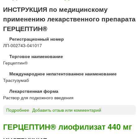
О
г
л
К
ИНСТРУКЦИЯ по медицинскому
о
и
С
и
применению лекарственного препарата
з
И
в
а
К
ГЕРЦЕПТИН®
н
т
А
у
д
Регистрационный номер
Р
т
л
ЛП-002743-041017
Б
р
я
А
и
Торговое наименование
п
М
п
Герцептин®
р
И
у
и
Д
Международное непатентованное наименование
з
г
М
Трастузумаб
ы
о
Е
р
т
Лекарственная форма
Д
н
о
Раствор для подкожного введения
А
о
в
К
г
л
Подробнее
о
Добавить отзыв или комментарий
к
о
е
Г
а
в
н
Е
п
ГЕРЦЕПТИН® лиофилизат 440 мг
в
и
Р
с
е
я
Ц
у