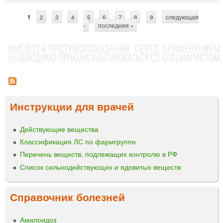
а
В
д
И
1
2
3
4
5
6
7
8
9
следующая
С
л
Ф
›
последняя »
я
Е
т
и
Р
р
н
О
ф
Н
а
у
®
н
з
г
и
и
е
Инструкции для врачей
й
л
ц
О
ь
н
Действующие вещества
ы
к
Классификация ЛС по фармгруппе
о
Перечень веществ, подлежащих контролю в РФ
т
Список сильнодействующих и ядовитых веществ
е
к
Ф
Справочник болезней
а
р
Амилоидоз
м