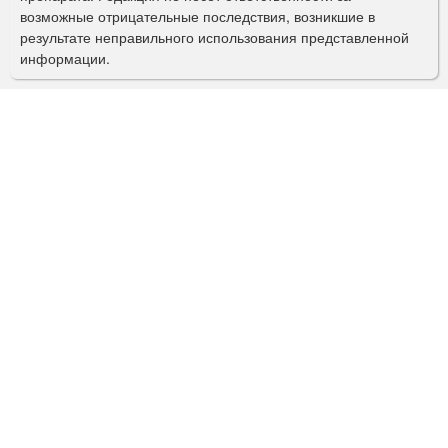
и
возможные отрицательные последствия, возникшие в
с
результате неправильного использования представленной
информации.
к
а