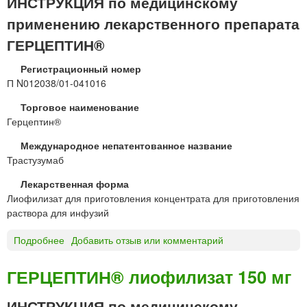
ИНСТРУКЦИЯ по медицинскому
д
р
Е
л
е
а
применению лекарственного препарата
П
ы
н
с
Т
ГЕРЦЕПТИН®
и
т
И
я
в
Н
Регистрационный номер
о
®
П N012038/01-041016
р
р
а
Торговое наименование
а
д
Герцептин®
с
л
т
Международное непатентованное название
я
в
Трастузумаб
в
о
н
р
Лекарственная форма
у
д
Лиофилизат для приготовления концентрата для приготовления
т
л
раствора для инфузий
р
я
и
п
Подробнее
о
Добавить отзыв или комментарий
с
о
Г
о
д
Е
ГЕРЦЕПТИН® лиофилизат 150 мг
с
к
Р
у
о
Ц
ИНСТРУКЦИЯ по медицинскому