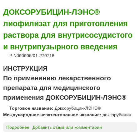
Д
о
ДОКСОРУБИЦИН-ЛЭНС®
к
лиофилизат для приготовления
с
о
раствора для внутрисосудистого
р
у
и внутрипузырного введения
б
и
Р N000005/01-270716
ц
ИНСТРУКЦИЯ
и
н
По применению лекарственного
-
препарата для медицинского
Л
Э
применения ДОКСОРУБИЦИН-ЛЭНС®
Н
С
Торговое название:
Доксорубицин-ЛЭНС®
®
Международное непатентованное название:
доксорубицин
р
а
Подробнее
о
Добавить отзыв или комментарий
с
Д
т