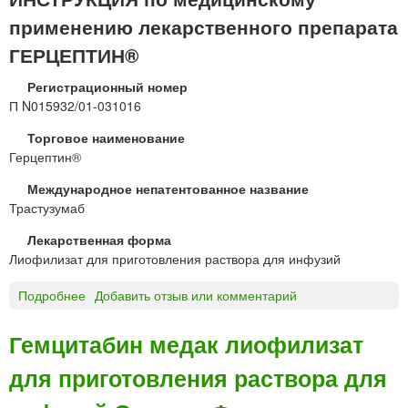
д
ж
Е
и
применению лекарственного препарата
н
П
с
о
Т
ГЕРЦЕПТИН®
т
г
И
о
о
Н
Регистрационный номер
г
в
®
П N015932/01-031016
о
в
л
и
Торговое наименование
е
и
в
Герцептин®
д
о
н
е
ф
Международное непатентованное название
у
н
и
Трастузумаб
т
и
л
р
я
и
Лекарственная форма
и
з
Лиофилизат для приготовления раствора для инфузий
п
а
у
т
Подробнее
о
Добавить отзыв или комментарий
з
4
Г
ы
4
Е
Гемцитабин медак лиофилизат
р
0
Р
н
м
для приготовления раствора для
Ц
о
г
Е
г