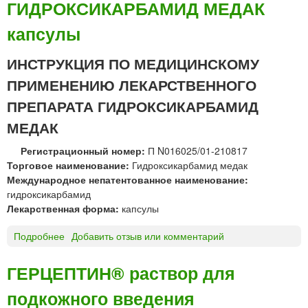
О
ГИДРОКСИКАРБАМИД МЕДАК
в
К
о
капсулы
С
р
О
д
Р
ИНСТРУКЦИЯ ПО МЕДИЦИНСКОМУ
л
У
ПРИМЕНЕНИЮ ЛЕКАРСТВЕННОГО
я
Б
в
И
ПРЕПАРАТА ГИДРОКСИКАРБАМИД
н
Ц
МЕДАК
у
И
т
Н
Регистрационный номер:
П N016025/01-210817
р
-
Торговое наименование:
Гидроксикарбамид медак
и
Л
Международное непатентованное наименование:
с
Э
гидроксикарбамид
о
Н
Лекарственная форма:
капсулы
с
С
у
®
Подробнее
о
Добавить отзыв или комментарий
д
л
Г
и
и
И
ГЕРЦЕПТИН® раствор для
с
о
Д
т
ф
подкожного введения
Р
о
и