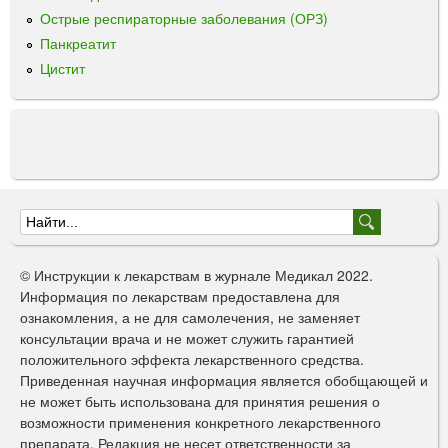
Острые респираторные заболевания (ОРЗ)
а
Панкреатит
Цистит
Ф
о
© Инструкции к лекарствам в журнале Медикал 2022.
р
Информация по лекарствам предоставлена для
ознакомления, а не для самолечения, не заменяет
м
консультации врача и не может служить гарантией
а
положительного эффекта лекарственного средства.
Приведенная научная информация является обобщающей и
п
не может быть использована для принятия решения о
о
возможности применения конкретного лекарственного
препарата. Редакция не несет ответственности за