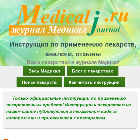
Перейти
к
основному
содержанию
Инструкция по применению лекарств,
аналоги, отзывы
Все о лекарствах в журнале Медикал
Г
Весь Медикал
Блог о лекарствах
л
Поиск лекарств
Как читать инструкции
а
Только официальные инструкции по применению
в
лекарственных средств! Инструкции к лекарствам на
н
нашем сайте публикуются в неизменном виде, в
котором они и прилагаются к препаратам.
о
е