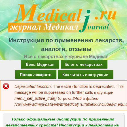
Перейти
к
основному
содержанию
Инструкция по применению лекарств,
аналоги, отзывы
Все о лекарствах в журнале Медикал
Г
Весь Медикал
Блог о лекарствах
л
Поиск лекарств
Как читать инструкции
а
Deprecated function
: The each() function is deprecated. This
Сообщение
в
message will be suppressed on further calls в функции
об
menu_set_active_trail()
(строка
2405
в файле
н
/var/www/admini/data/www/medicalj.ru/tabletki/includes/menu.i
ошибке
о
е
Только официальные инструкции по применению
лекарственных средств! Инструкции к лекарствам на