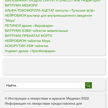
ШИПОВНИКА ПЛОДОВ СИРОП «ГЕНЕСС» или «Фарм-про»
ВИТРУМ® МЕМОРИ
АЛЬФА-ТОКОФЕРОЛА АЦЕТАТ капсулы «Тульская ф/ф»
НЕЙРОБИОН раствор для внутримышечного введения
"Мерк"
РЕТИНОЛ драже «Верофарм»
ВИТРУМ® БЭБИ таблетки жевательные
ВИТРУМ® ПРЕНАТАЛ ФОРТЕ
НЕЙРОБИОН таблетки Мерк
АСКОРУТИН-УБФ таблетки
Ундевит драже «Уралбиофарм»
Ф
о
© Инструкции к лекарствам в журнале Медикал 2022.
р
Информация по лекарствам предоставлена для